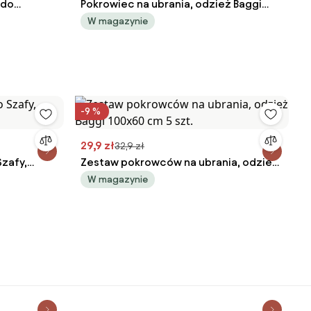
 do
Pokrowiec na ubrania, odzież Baggi
Long150x60x15 cm 1 szt. czarny
W magazynie
-9 %
29,9 zł
32,9 zł
Szafy,
Zestaw pokrowców na ubrania, odzież
Baggi 100x60 cm 5 szt.
W magazynie