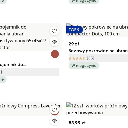
na ubrania i pościel
BLACK - 135 x 60 cm, WENKO
ie
W magazynie
TOP 9
29 zł
Beżowy pokrowiec na ubran
Compactor Dots, 100 cm
(35)
pojemnik do
W magazynie
wania ubrań
6)
/usztywniany 65x45x27 cm
ie
pactor
53,99 zł