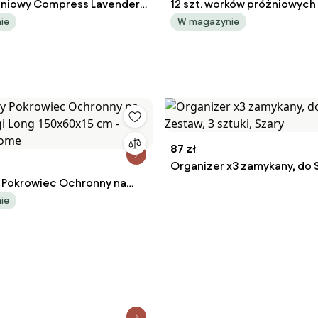
żniowy Compress Lavender
12 szt. worków próżniowych
or
przechowywania
ie
W magazynie
87 zł
Organizer x3 zamykany, do 
 Pokrowiec Ochronny na
Zestaw, 3 sztuki, Szary
gi Long 150x60x15 cm -
ie
ome