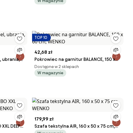
WENKO
W magazynie
TOP 10
42,68 zł
 ubrania,
Pokrowiec na garnitur BALANCE, 150 x
60 cm, WENKO
Dostępne w 2 sklepach
W magazynie
179,99 zł
 XXL DEEP
Szafa tekstylna AIR, 160 x 50 x 75 cm,