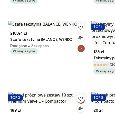
- 90 x 180 x 50 cm, WENKO
rozmiar L, 
W magazynie
W magazyn
TOP 1
218,44 zł
Szafa tekstylna BALANCE, WENKO
Dostępne w 2 sklepach
W magazynie
126 zł
Tekstylny 
przechowy
(2
próżniowy
W magazyn
Life – Com
TOP 3
TOP 8
189 zł
20 zł