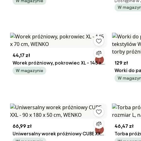
cm, WENKO
W magazynie
Dostępne w 
W magazyn
44,17 zł
Worek próżniowy, pokrowiec XL - 145 x
129 zł
70 cm, WENKO
Worki do p
W magazynie
tekstyliów
W magazyn
szczelne t
66,99 zł
46,47 zł
Uniwersalny worek próżniowy CUBE XXL
Torba próż