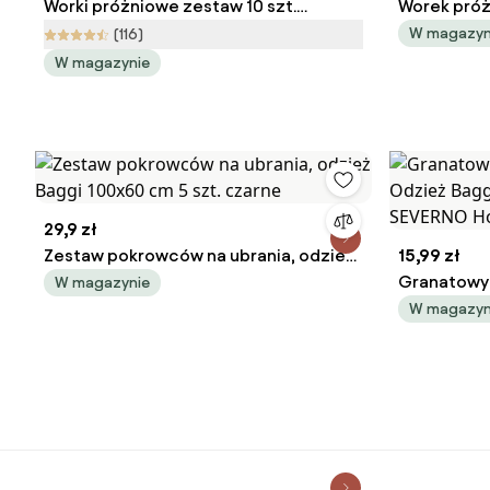
Worki próżniowe zestaw 10 szt.
Worek pró
Premium Valve L – Compactor
– Compact
W magazyn
(116)
W magazynie
29,9 zł
Zestaw pokrowców na ubrania, odzież
15,99 zł
Baggi 100x60 cm 5 szt. czarne
Granatowy
W magazynie
Odzież Bag
W magazyn
SEVERNO H