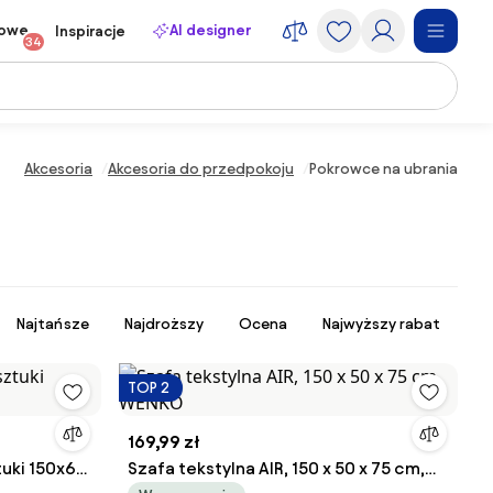
towe
AI designer
Inspiracje
34
Akcesoria
Akcesoria do przedpokoju
Pokrowce na ubrania
Najtańsze
Najdroższy
Ocena
Najwyższy rabat
TOP 2
169,99 zł
tuki 150x60
Szafa tekstylna AIR, 150 x 50 x 75 cm,