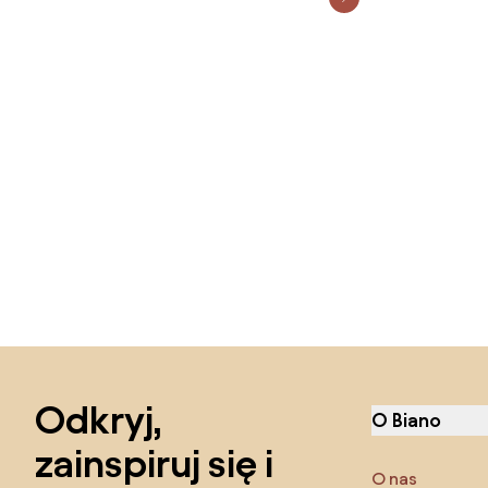
Pomiń stopkę, przejdź do początku strony
Odkryj,
O Biano
zainspiruj się i
O nas