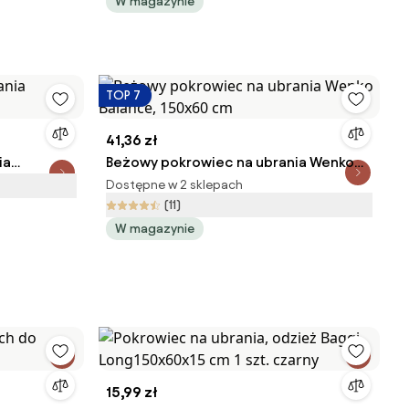
WENKO
W magazynie
TOP 7
41,36 zł
ia
Beżowy pokrowiec na ubrania Wenko
Balance, 150x60 cm
Dostępne w 2 sklepach
(11)
W magazynie
15,99 zł