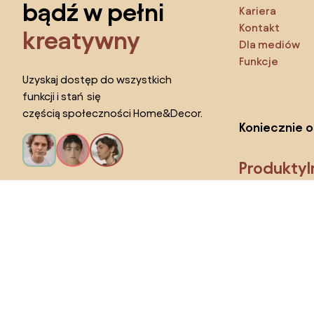
bądź w pełni
Kariera
Kontakt
kreatywny
Dla mediów
Funkcje
Uzyskaj dostęp do wszystkich
funkcji i stań się
częścią społeczności Home&Decor.
Koniecznie o
Produkty
Chcę wszystkie funkcje!