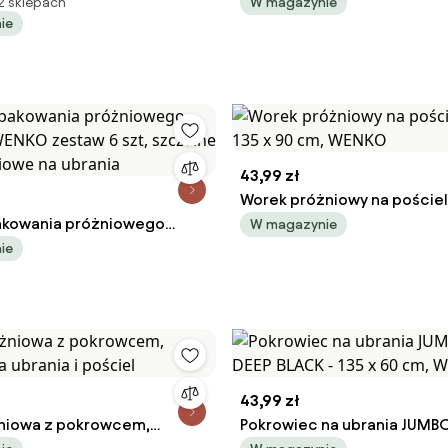
par, DEEP BLACK, WENKO
cm w komplecie
2 sklepach
W magazynie
ie
43,99 zł
Worek próżniowy na pościel,
akowania próżniowego
135 x 90 cm, WENKO
W magazynie
 WENKO zestaw 6 szt,
ie
orby próżniowe na ubrania
43,99 zł
niowa z pokrowcem,
Pokrowiec na ubrania JUMBO