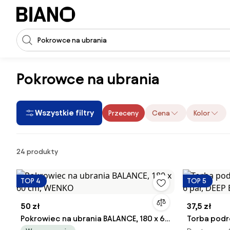
Pomiń nawigację, przejdź do treści
Wprowadź dane wejściowe wyszukiwania
Pomiń treść, przejdź do stopki
Pokrowce na ubrania
Wszystkie filtry
Przeceny
Cena
Kolor
Produkty
24 produkty
TOP 4
TOP 5
50 zł
37,5 zł
Pokrowiec na ubrania BALANCE, 180 x 60
Torba podró