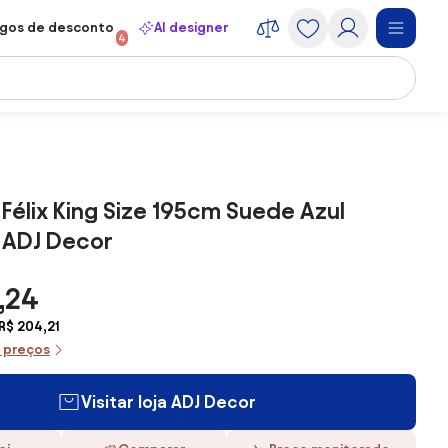
gos de desconto
AI designer
4
Félix King Size 195cm Suede Azul
 ADJ Decor
,24
R$ 204,21
e preços
Visitar loja ADJ Decor