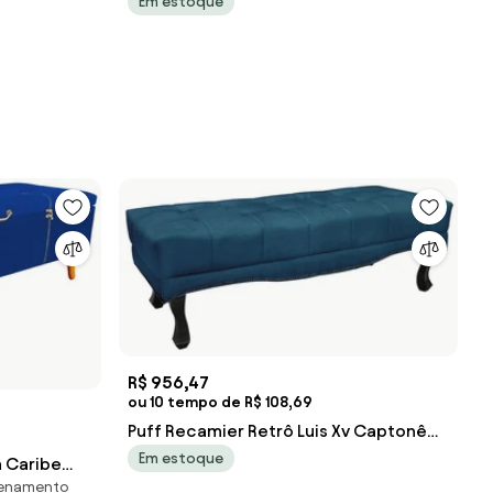
Em estoque
Strass M11 - D'Rosi
R$ 956,47
ou 10 tempo de R$ 108,69
Puff Recamier Retrô Luis Xv Captonê
Quarto Vicenza 140cm Veludo S04 -
Em estoque
 Caribe
D'Rossi - Azul Marinho
zenamento
ep