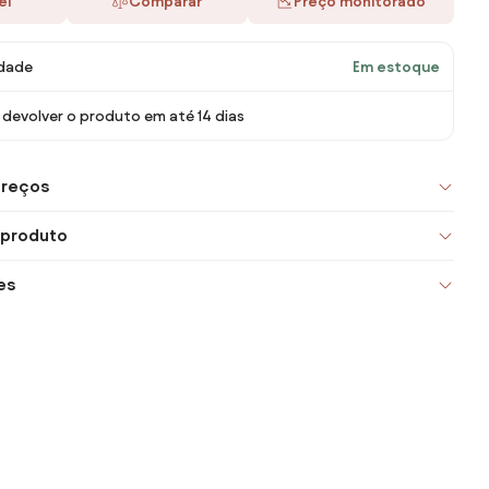
ei
Comparar
Preço monitorado
idade
Em estoque
devolver o produto em até 14 dias
preços
 produto
es