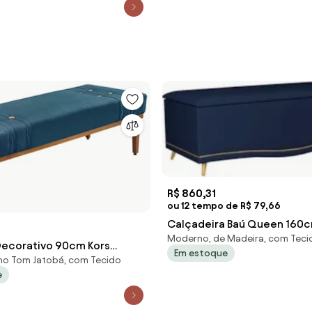
R$ 860,31
ou 12 tempo de R$ 79,66
Calçadeira Baú Queen 160
Moderno, de Madeira, com Teci
Tachas Imperial J02 Veludo A
ecorativo 90cm Kors
Em estoque
Mpoze
no Tom Jatobá, com Tecido
 de Madeira Azul Marinho
e
 Belo