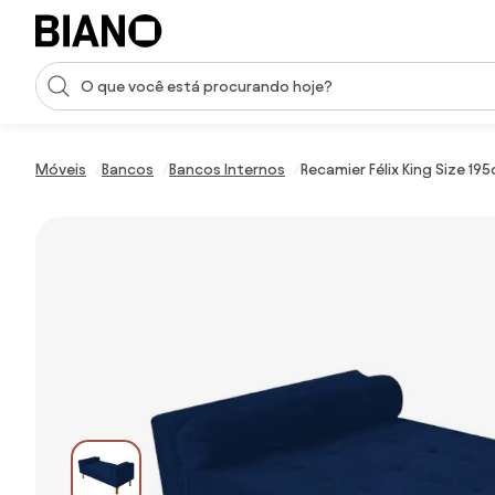
Saltar para o conteúdo
Entrada de pesquisa
Saltar para o rodapé
Móveis
Bancos
Bancos Internos
Recamier Félix King Size 1