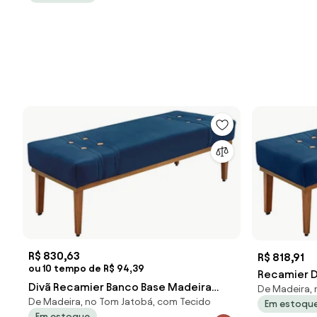
R$ 830,63
R$ 818,91
ou 10 tempo de R$ 94,39
Recamier D
Divã Recamier Banco Base Madeira
De Madeira, 
Suede Pés 
De Madeira, no Tom Jatobá, com Tecido
para Quarto Gênova 140cm Suede S04
Em estoqu
G63 - Gran
Em estoque