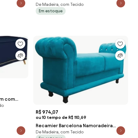
De Madeira, com Tecido
Veludo Azul - Simbal - Azul
Em estoque
cm com
do
zul -
R$ 974,07
ou 10 tempo de R$ 110,69
Recamier Barcelona Namoradeira
De Madeira, com Tecido
Calçadeira Suede Azul Turquesa com