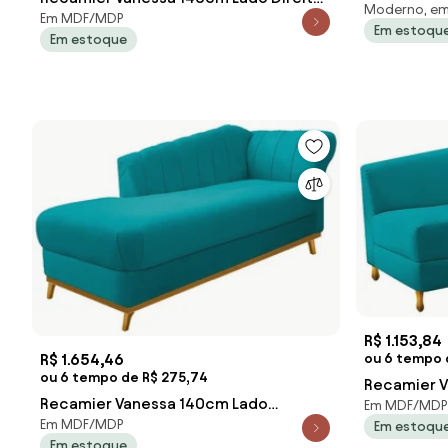
Moderno, em
Suede Azul
Em MDF/MDP
Suede Azul Marinho - ADJ Decor
Em estoqu
Em estoque
R$ 1.153,84
ou 6 tempo d
R$ 1.654,46
ou 6 tempo de R$ 275,74
Recamier V
Recamier Vanessa 140cm Lado
Em MDF/MDP
Suede Azul
Em MDF/MDP
Em estoqu
Esquerdo Suede Azul Turquesa - ADJ
Em estoque