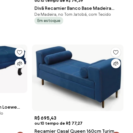
ou 10 tempo de R$ 74,39
Divã Recamier Banco Base Madeira
De Madeira, no Tom Jatobá, com Tecido
para Quarto Gênova 90cm Suede S04
Em estoque
- D'Rossi - Azul Marinho
m Loewe
do
Marinho
R$ 695,43
ou 10 tempo de R$ 77,27
Recamier Casal Queen 160cm Turim