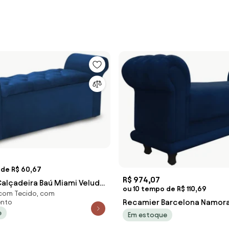
 de R$ 60,67
R$ 974,07
alçadeira Baú Miami Veludo
ou 10 tempo de R$ 110,69
 com Tecido, com
l - Azul
Recamier Barcelona Namor
nto
e
Calçadeira Suede M11 - D'Ros
Em estoque
Marinho