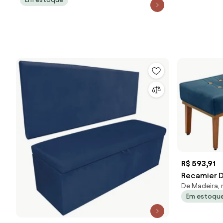
- D'Rossi - Azul Marinho
R$ 593,91
Recamier D
De Madeira, 
Veludo Pés
Em estoqu
G63 - Gran