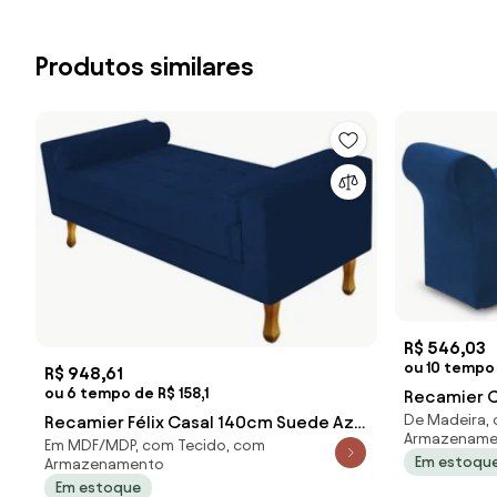
Produtos similares
R$ 546,03
ou 10 tempo
R$ 948,61
ou 6 tempo de R$ 158,1
Recamier C
De Madeira,
Recamier Félix Casal 140cm Suede Azul
Azul - Simba
Armazename
Em MDF/MDP, com Tecido, com
Marinho - ADJ Decor
Em estoqu
Armazenamento
Em estoque