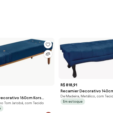
R$ 818,91
Recamier Decorativo 140c
De Madeira, Metálico, com Teci
Suede Pés de Madeira Azul 
ecorativo 160cm Kors
Em estoque
G63 - Gran Belo
no Tom Jatobá, com Tecido
de Madeira Azul Marinho
e
 Belo