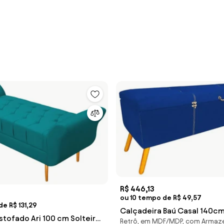
R$ 446,13
ou 10 tempo de R$ 49,57
e R$ 131,29
Calçadeira Baú Casal 140cm
stofado Ari 100 cm Solteiro
Retrô, em MDF/MDP, com Arma
Pés Palito Suede Azul - She