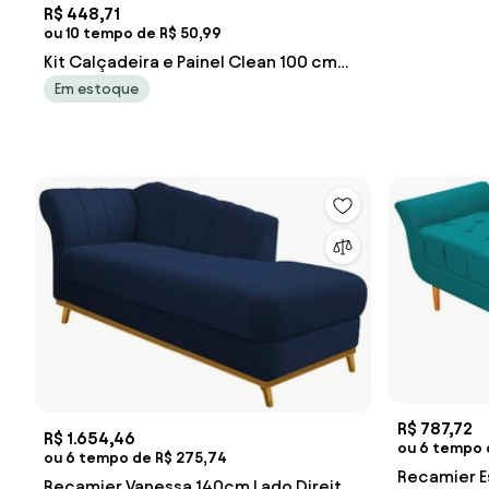
R$ 448,71
ou 10 tempo de R$ 50,99
Kit Calçadeira e Painel Clean 100 cm
Suede - Azul Marinho
Em estoque
R$ 787,72
R$ 1.654,46
ou 6 tempo d
ou 6 tempo de R$ 275,74
Recamier E
Recamier Vanessa 140cm Lado Direito