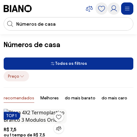
Saltar para o conteúdo
Entrada de pesquisa
Saltar para o rodapé
Números de casa
Construção e Reforma
Números de casa
Todos os filtros
Preço
Produtos
recomendados
Melhores
do mais barato
do mais caro
B
TOP 1
R$ 7,5
ou 1 tempo de R$ 7,5