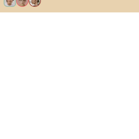
Eu quero todos os recursos!
Sobre Biano
Para usuários
Para lojas
Certifique-se de explorar
Produtos
AI designer