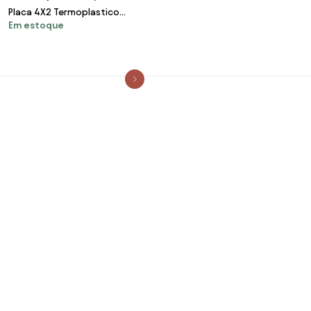
Placa 4X2 Termoplastico
Em estoque
Branco 3 Modulos Orion