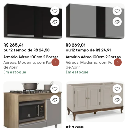
R$ 265,41
R$ 269,01
ou 12 tempo de R$ 24,58
ou 12 tempo de R$ 24,91
Armário Aéreo 100cm 2 Portas
Armário Aéreo 100cm 2 Portas
Aéreos, Moderno, com Portas
Aéreos, Moderno, com Portas
Indiana Preto - Lumil Móveis
Indiana Preto/Cinza - Lumil
de Abrir
de Abrir
Móveis
Em estoque
Em estoque
R$ 3.099