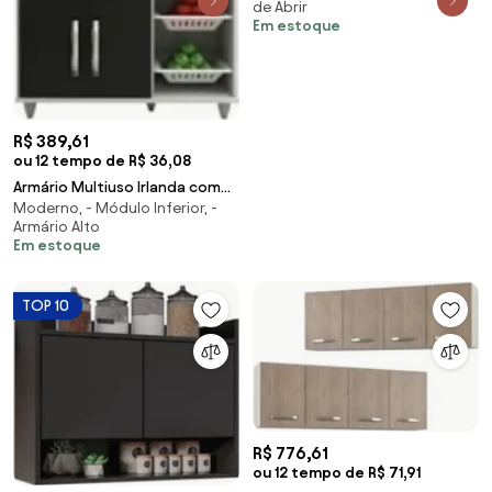
de Abrir
Amêndoa/Preto - AJL Mó
Em estoque
R$ 389,61
ou 12 tempo de R$ 36,08
Armário Multiuso Irlanda com
Moderno, - Módulo Inferior, -
Fruteira e Nicho Micro-Ondas
Armário Alto
Branco/Preto
Em estoque
TOP 10
R$ 776,61
ou 12 tempo de R$ 71,91