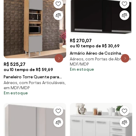
R$ 270,07
ou 10 tempo de R$ 30,69
Armário Aéreo de Cozinha
Aéreos, com Portas de Abrir, em
Lavanderia 02 Portas Agata 100
R$ 525,27
MDF/MDP
cm L06 - D'Rossi - Preto
Em estoque
ou 10 tempo de R$ 59,69
Paneleiro Torre Quente para
Aéreos, com Portas Articuláveis,
Cozinha 02 Portas Ruth 56 cm
em MDF/MDP
L06 - D'Rossi - Castanho e
Em estoque
Cinza