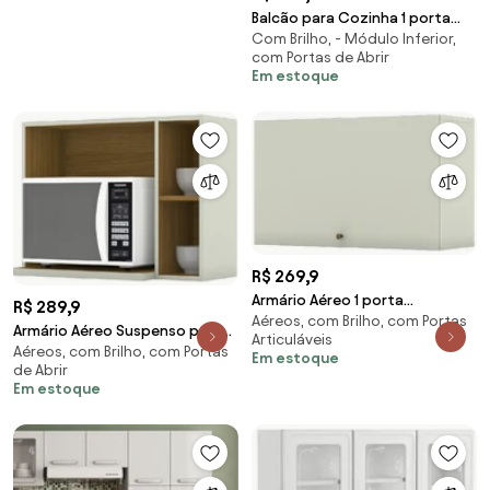
Balcão para Cozinha 1 porta
Com Brilho, - Módulo Inferior,
Gabinete 40 cm Henn
com Portas de Abrir
Em estoque
R$ 269,9
Armário Aéreo 1 porta
R$ 289,9
Aéreos, com Brilho, com Portas
Basculante 80cm Henn
Armário Aéreo Suspenso para
Articuláveis
Aéreos, com Brilho, com Portas
Microondas 2 nichos
Em estoque
de Abrir
Em estoque