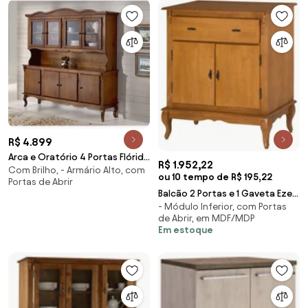
R$ 4.899
Arca e Oratório 4 Portas Flórida
R$ 1.952,22
Com Brilho, - Armário Alto, com
-
ou 10 tempo de R$ 195,22
Portas de Abrir
Balcão 2 Portas e 1 Gaveta Eze -
- Módulo Inferior, com Portas
Wood Prime NL 32115
de Abrir, em MDF/MDP
Em estoque