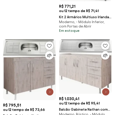
R$ 771,21
ou 12 tempo de R$ 71,41
Kit 2 Armários Multiuso Irlanda
Moderno, - Módulo Inferior,
com Fruteira Branco - Lumil
com Portas de Abrir
Móveis
Em estoque
R$ 1.030,41
ou 12 tempo de R$ 95,41
R$ 795,51
Balcão Gabinete Nathan com
ou 12 tempo de R$ 73,66
Moderno, Rústico, - Módulo
Pia Inox 160cm 3 Portas Rústico