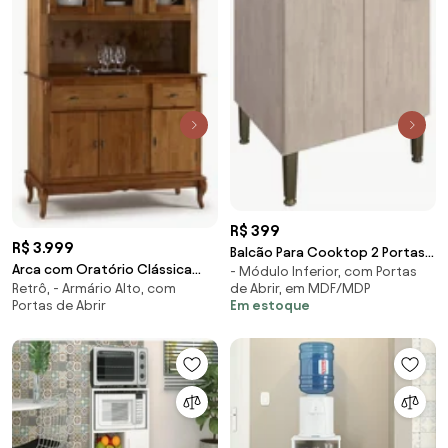
R$ 399
R$ 3.999
Balcão Para Cooktop 2 Portas
Arca com Oratório Clássica
- Módulo Inferior, com Portas
80cm - Marrom claro
de Abrir, em MDF/MDP
Retrô, - Armário Alto, com
Luiz XV 3 Portas Linz Móveis -
Em estoque
Portas de Abrir