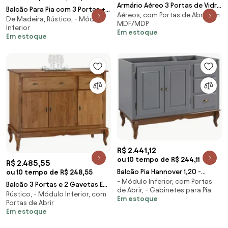
Armário Aéreo 3 Portas de Vidro
Balcão Para Pia com 3 Portas + 3
Aéreos, com Portas de Abrir, em
Hannover 1,20 - Wood Prime NL
De Madeira, Rústico, - Módulo
Gavetas Quebec - Wood Prime
MDF/MDP
32145
Inferior
MY 25907
Em estoque
Em estoque
R$ 2.441,12
ou 10 tempo de R$ 244,11
R$ 2.485,55
Balcão Pia Hannover 1,20 -
ou 10 tempo de R$ 248,55
- Módulo Inferior, com Portas
Wood Prime NL 32109
Balcão 3 Portas e 2 Gavetas Eze
de Abrir, - Gabinetes para Pia
Rústico, - Módulo Inferior, com
- Wood Prime NL 32114
Em estoque
Portas de Abrir
Em estoque