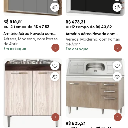
R$ 516,51
R$ 473,31
ou 12 tempo de R$ 47,82
ou 12 tempo de R$ 43,82
Armário Aéreo Nevada com
Armário Aéreo Nevada com
Aéreos, Moderno, com Portas
Nicho 180cm 4 Portas
Aéreos, Moderno, com Portas
Nicho 180cm 4 Portas
de Abrir
de Abrir
Castanho/Cinza - Lumil
Branco/Preto - Lumil
Em estoque
Em estoque
R$ 825,21