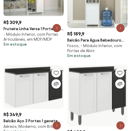
R$ 309,9
Fruteira Linha Versa 1 Porta Bf 11 -
R$ 189,9
- Módulo Inferior, com Portas
Branco
Articuláveis, em MDF/MDP
Balcão Para Água Bebedouro
Em estoque
Fosco, - Módulo Inferior, com
Cozinha 1 Porta - Branco
Portas de Abrir
Em estoque
R$ 349,9
Balcão Aço 3 Portas 1 gaveta
Aéreos, Moderno, com Brilho
Com Tampo Suspenso Dona