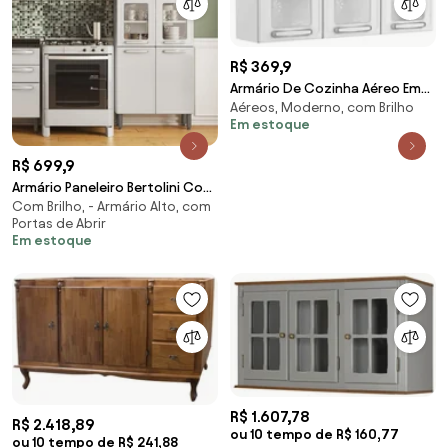
R$ 369,9
Armário De Cozinha Aéreo Em
Aéreos, Moderno, com Brilho
Aço Evidence 3 Portas de Vidro
Em estoque
- Branco
R$ 699,9
Armário Paneleiro Bertolini Com
Com Brilho, - Armário Alto, com
Vidro Em Aço 6 Portas Branco
Portas de Abrir
Em estoque
R$ 1.607,78
R$ 2.418,89
ou 10 tempo de R$ 160,77
ou 10 tempo de R$ 241,88