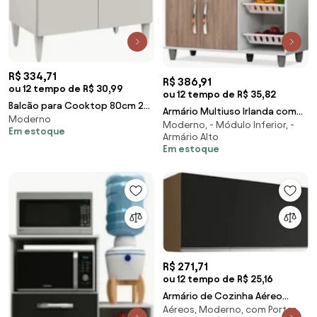
R$ 334,71
R$ 386,91
ou 12 tempo de R$ 30,99
ou 12 tempo de R$ 35,82
Balcão para Cooktop 80cm 2
Armário Multiuso Irlanda com
Moderno
Portas Flórida Branco - Lumil
Moderno, - Módulo Inferior, -
Fruteira Branco/Castanho -
Em estoque
Móveis
Armário Alto
Lumil Móveis
Em estoque
R$ 271,71
ou 12 tempo de R$ 25,16
Armário de Cozinha Aéreo
Aéreos, Moderno, com Portas
120cm 3 Portas Andréia