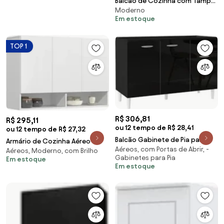
Balcão de Cozinha com Tampo
Moderno
2 Portas 61cm Italy Preto - EJ
Em estoque
Móveis
TOP 1
R$ 306,81
R$ 295,11
ou 12 tempo de R$ 28,41
ou 12 tempo de R$ 27,32
Balcão Gabinete de Pia para
Armário de Cozinha Aéreo 3
Aéreos, com Portas de Abrir, -
Cozinha 120cm 3 Portas Classic
Aéreos, Moderno, com Brilho
Portas 2 Nichos 91cm Milão
Gabinetes para Pia
Em estoque
Z46 Preto -
Branco - EJ Móve
Em estoque