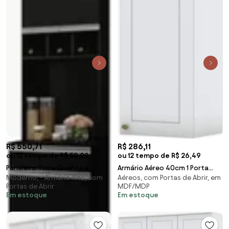
R$ 550,71
R$ 286,11
ou 12 tempo de R$ 50,99
ou 12 tempo de R$ 26,49
Paneleiro Torre Quente 4
Armário Aéreo 40cm 1 Porta
Moderno, - Armário Alto, com
Aéreos, com Portas de Abrir, em
Portas Com Adega Andréia
100% MDF Americana Branco HP
Portas de Abrir
MDF/MDP
Preto - AJL Móveis
- Henn
Em estoque
Em estoque