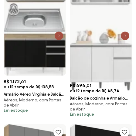
R$ 1.172,61
R$ 494,01
ou 12 tempo de R$ 108,58
ou 12 tempo de R$ 45,74
Armário Aéreo Virgínia e Balcão
Balcão de cozinha e Armário
Aéreos, Moderno, com Portas
Com Pia 120cm Michigan
Aéreos, Moderno, com Portas
aéreo Vanessa Branco - AJL
de Abrir
Castanho/Preto
de Abrir
Móveis
Em estoque
Em estoque