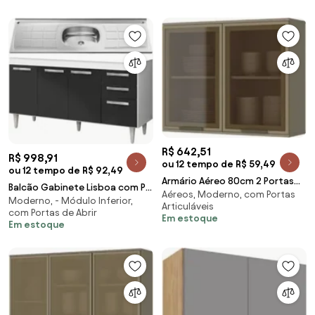
R$ 642,51
R$ 998,91
ou 12 tempo de R$ 59,49
ou 12 tempo de R$ 92,49
Armário Aéreo 80cm 2 Portas
Balcão Gabinete Lisboa com Pia
Aéreos, Moderno, com Portas
de Vidro Connect Duna/Cristal
Moderno, - Módulo Inferior,
Inox 150cm 4 Portas
Articuláveis
- Henn
com Portas de Abrir
Branco/Preto - Lumi
Em estoque
Em estoque