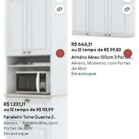
R$ 646,11
ou 12 tempo de R$ 59,82
Armário Aéreo 120cm 3 Portas
Aéreos, Moderno, com Portas
100% MDF Americana Branco HP
de Abrir
- Henn
Em estoque
R$ 1.231,11
ou 12 tempo de R$ 113,99
Paneleiro Torre Quente 2
Aéreos, - Armário Alto, com
Portas 1 Nicho para Forno 100%
Portas de Abrir
MDF Americana
Em estoque