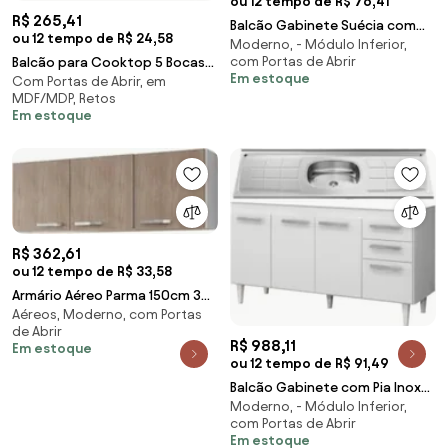
ou 12 tempo de R$ 76,41
R$ 265,41
Balcão Gabinete Suécia com
ou 12 tempo de R$ 24,58
Moderno, - Módulo Inferior,
Pia Inox 120cm 3 Portas
com Portas de Abrir
Balcão para Cooktop 5 Bocas
Branco/Castanho - L
Em estoque
Com Portas de Abrir, em
Catarina 2 Portas
MDF/MDP, Retos
Castanho/Avelã - AJL Móv
Em estoque
R$ 362,61
ou 12 tempo de R$ 33,58
Armário Aéreo Parma 150cm 3
Aéreos, Moderno, com Portas
Portas Branco/Castanho -
de Abrir
Lumil Móveis
R$ 988,11
Em estoque
ou 12 tempo de R$ 91,49
Balcão Gabinete com Pia Inox
Moderno, - Módulo Inferior,
150cm Lisboa Branco - Lumil
com Portas de Abrir
Móveis
Em estoque