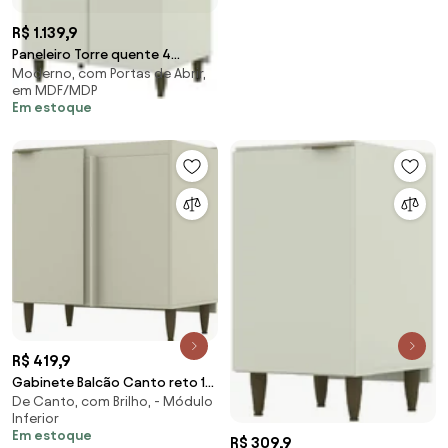
R$ 1.139,9
Paneleiro Torre quente 4
Moderno, com Portas de Abrir,
portas MDF Cozinha Armário
em MDF/MDP
Balcão
Em estoque
R$ 419,9
Gabinete Balcão Canto reto 1
De Canto, com Brilho, - Módulo
Porta para Cozinha MDF
Inferior
Em estoque
R$ 309,9