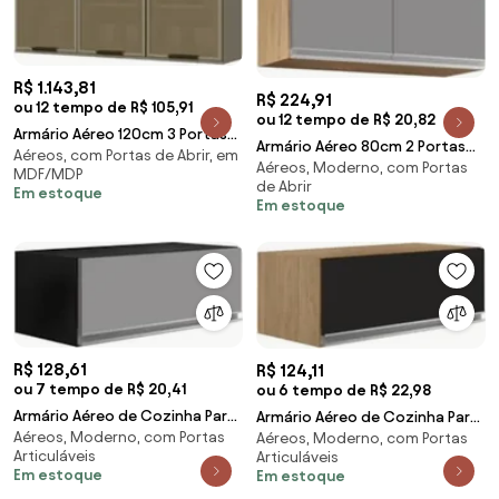
R$ 1.143,81
R$ 224,91
ou 12 tempo de R$ 105,91
ou 12 tempo de R$ 20,82
Armário Aéreo 120cm 3 Portas
Armário Aéreo 80cm 2 Portas
Aéreos, com Portas de Abrir, em
de Vidro Connect Duna/Cristal
Aéreos, Moderno, com Portas
Califórnia Castanho/Cinza -
MDF/MDP
- Henn
de Abrir
Lumil Móveis
Em estoque
Em estoque
R$ 128,61
R$ 124,11
ou 7 tempo de R$ 20,41
ou 6 tempo de R$ 22,98
Armário Aéreo de Cozinha Para
Armário Aéreo de Cozinha Para
Aéreos, Moderno, com Portas
Geladeira 70cm Texas
Aéreos, Moderno, com Portas
Geladeira 70cm Texas
Articuláveis
Articuláveis
Preto/Cinza - Lumil
Castanho/Preto - Lu
Em estoque
Em estoque