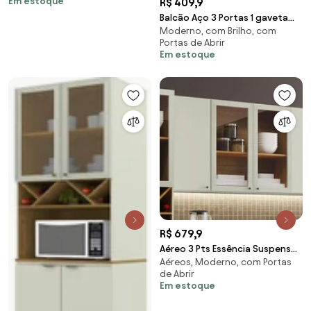
Em estoque
R$ 409,9
Maria
Balcão Aço 3 Portas 1 gaveta
Moderno, com Brilho, com
Com Tampo com Pés Dona
Portas de Abrir
Maria
Em estoque
R$ 679,9
Aéreo 3 Pts Essência Suspenso
Aéreos, Moderno, com Portas
Armário Vidro Cozinha 100%
de Abrir
MDF
Em estoque