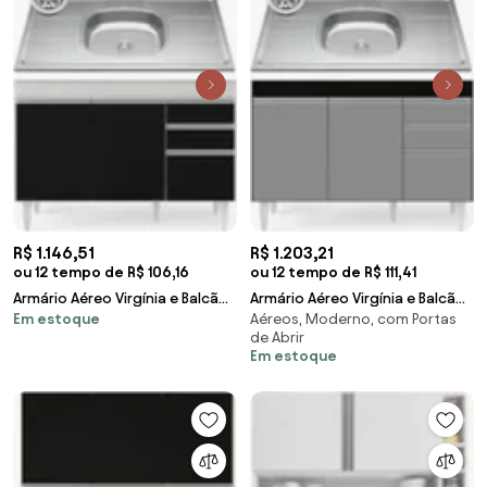
R$ 1.146,51
R$ 1.203,21
ou 12 tempo de R$ 106,16
ou 12 tempo de R$ 111,41
Armário Aéreo Virgínia e Balcão
Armário Aéreo Virgínia e Balcão
Em estoque
Aéreos, Moderno, com Portas
Com Pia 120cm Michigan
Com Pia 120cm Michigan
de Abrir
Branco/Preto -
Preto/Cinza - L
Em estoque