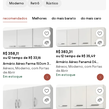
Moderno
Retrô
Rústico
Produtos
recomendados
Melhores
do mais barato
do mais caro
B
R$ 383,31
R$ 358,11
ou 12 tempo de R$ 35,49
ou 12 tempo de R$ 33,16
Armário Aéreo Panamá 04
Armário Aéreo Parma 150cm 3
Aéreos, Moderno, com Portas
Portas 160cm Branco - Lumil
Aéreos, Moderno, com Portas
Portas Branco - Lumil Móveis
de Abrir
Móveis
de Abrir
Em estoque
Em estoque