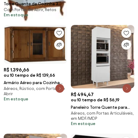
Torre Quente de Cozinha 3
Com Portas de Abrir, Retos
Portas Quebec - MY 56485
Em estoque
R$ 1.396,66
ou 10 tempo de R$ 139,66
Armário Aéreo para Cozinha
Aéreos, Rústico, com Portas de
Quebec - Wood Prime MY
Abrir
R$ 494,47
907411
Em estoque
ou 10 tempo de R$ 56,19
Paneleiro Torre Quente para
Aéreos, com Portas Articuláveis,
Cozinha 02 Portas Ruth 56 cm
em MDF/MDP
L06 - D'Rossi - Branco
Em estoque