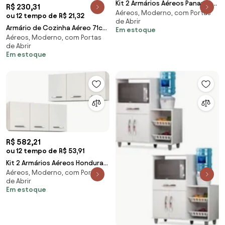
Kit 2 Armários Aéreos Panamá 4
R$ 230,31
Aéreos, Moderno, com Portas
Portas 160cm
ou 12 tempo de R$ 21,32
de Abrir
Branco/Castanho - Lumil Mó
Armário de Cozinha Aéreo 71cm
Em estoque
Aéreos, Moderno, com Portas
2 Portas 1 Nicho Ceci Z34 Preto
de Abrir
- Mpozen
Em estoque
R$ 582,21
ou 12 tempo de R$ 53,91
Kit 2 Armários Aéreos Honduras
Aéreos, Moderno, com Portas
3 Portas 120cm Branco - Lumil
de Abrir
Móveis
Em estoque