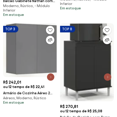
Balcão Gabinete Nathan com
Inferior
- Nathy Móv
Moderno, Rústico, - Módulo
Pia Inox 120cm 2 Portas Rústico
Em estoque
Inferior
- Nathy Móv
Em estoque
TOP 3
TOP 8
R$ 242,01
ou 12 tempo de R$ 22,41
Armário de Cozinha Aéreo 2
Aéreos, Moderno, Rústico
Portas 67cm Italy Cinza - EJ
Em estoque
Móveis
R$ 270,81
ou 12 tempo de R$ 25,08