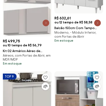
R$ 632,61
ou 12 tempo de R$ 58,58
Balcão 150cm Com Tampo
Moderno, - Módulo Inferior,
Lisboa 4pts 2gav Branco - Lumil
com Portas de Abrir
Móveis
Em estoque
R$ 499,75
ou 10 tempo de R$ 56,79
Kit 02 Armários Aéreo de
Aéreos, com Portas de Abrir, em
Cozinha Lavanderia 02 Portas
MDF/MDP
Agata 100 cm L06 - D'Rossi -
Em estoque
Branco
TOP 9