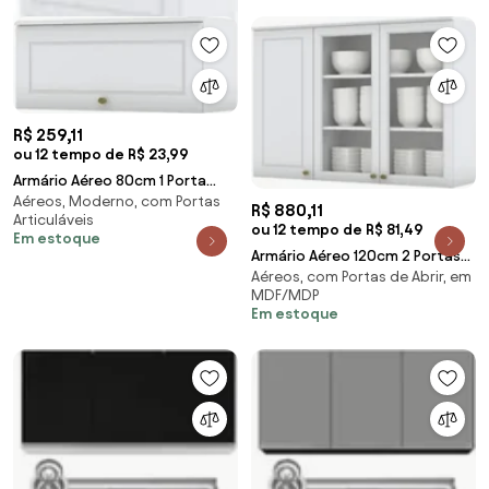
R$ 259,11
ou 12 tempo de R$ 23,99
Armário Aéreo 80cm 1 Porta
Aéreos, Moderno, com Portas
Basculante 100% MDF
R$ 880,11
Articuláveis
Americana Branco HP - H
ou 12 tempo de R$ 81,49
Em estoque
Armário Aéreo 120cm 2 Portas
Aéreos, com Portas de Abrir, em
de Vidro 1 Porta Fechada 100%
MDF/MDP
MDF America
Em estoque