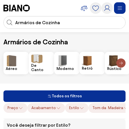
Saltar para o conteúdo
Entrada de pesquisa
Saltar para o rodapé
Armários de Cozinha
Móveis
Armários e Gabinetes
Armários de Cozinha
De
Retrô
Aéreo
Moderno
Rústico
Canto
Todos os filtros
Preço
Acabamento
Estilo
Tom da Madeira
Você deseja filtrar por Estilo?