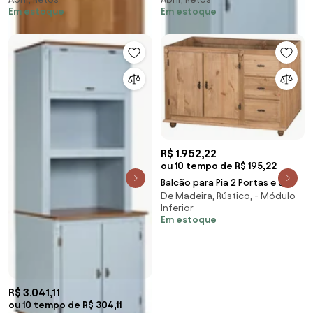
25937
Em estoque
Em estoque
R$ 1.952,22
ou 10 tempo de R$ 195,22
Balcão para Pia 2 Portas e 3
De Madeira, Rústico, - Módulo
Gavetas Quebec - Wood Prime
Inferior
MY 907472
Em estoque
R$ 3.041,11
ou 10 tempo de R$ 304,11