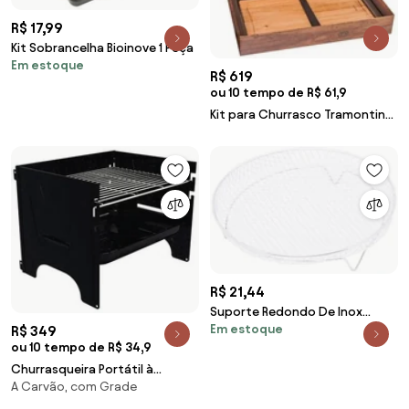
R$ 17,99
Kit Sobrancelha Bioinove 1 Peça
Em estoque
R$ 619
ou 10 tempo de R$ 61,9
Kit para Churrasco Tramontina
Aço Inox e Cabos em Madeira
Polywood Castanho com Caixa
de Papelão 15 Peças
R$ 21,44
Suporte Redondo De Inox
Em estoque
R$ 349
Empilhável Para Air Fryer
ou 10 tempo de R$ 34,9
19,5cmx19,5cm X4,5cm 20613
Wolff
Churrasqueira Portátil à
A Carvão, com Grade
Carvão Tramontina TCP-380