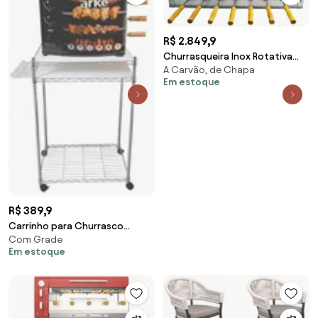
R$ 2.849,9
Churrasqueira Inox Rotativa
A Carvão, de Chapa
Giratória Duplo 13 Espetos
Em estoque
R$ 389,9
Carrinho para Churrasco
Com Grade
Churrasqueira Aço Aramado
Em estoque
com Rodinhas