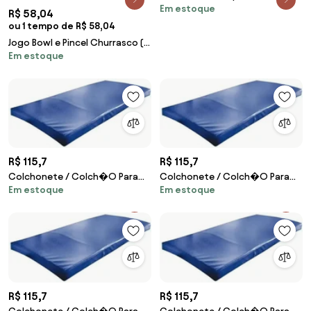
Em estoque
30 X 5 Cm
R$ 58,04
ou 1 tempo de R$ 58,04
Jogo Bowl e Pincel Churrasco (2
Em estoque
peças)
R$ 115,7
R$ 115,7
Colchonete / Colch�O Para
Colchonete / Colch�O Para
Em estoque
Em estoque
Visita D20 Azul Com Selo Do
Visita D20 Azul Com Selo Do
Inmetr (Rosa)
Inmetr (Preto)
R$ 115,7
R$ 115,7