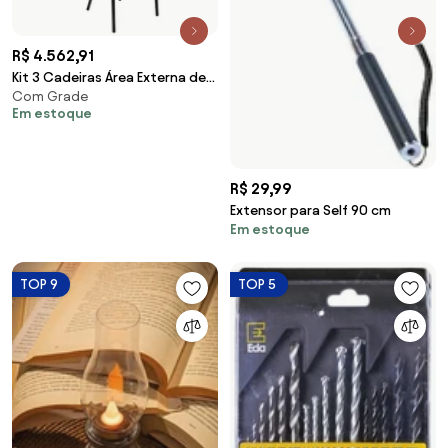
R$ 4.562,91
Kit 3 Cadeiras Área Externa de
Com Grade
Alumínio Bear com Corda
Em estoque
Naútica Preto/Amêndoa G56 -
Gran Belo
R$ 29,99
Extensor para Self 90 cm
Em estoque
TOP 9
TOP 5