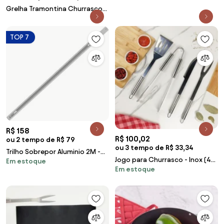
Grelha Tramontina Churrasco
Black em Aço Carbono
Nitrocarbonetado com Cabos
TOP 7
de Madeira
R$ 158
R$ 100,02
ou 2 tempo de R$ 79
ou 3 tempo de R$ 33,34
Trilho Sobrepor Aluminio 2M -
Jogo para Churrasco - Inox (4
Em estoque
BRANCO
Em estoque
peças)