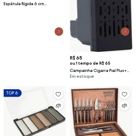
Espátula Rígida 6 cm
Tramontina em Aço Carbono
com Cabo de Madeira
R$ 65
ou 1 tempo de R$ 65
Campainha Cigarra Pial Plus+
Em estoque
127V Preto
TOP 6