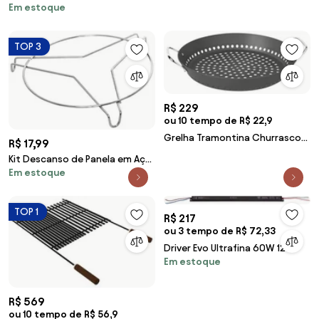
Em estoque
TOP 3
R$ 229
ou 10 tempo de R$ 22,9
Grelha Tramontina Churrasco
R$ 17,99
em Alumínio com Revestimento
Kit Descanso de Panela em Aço
Anodizado Grafite 30 cm
Em estoque
3 Peças
TOP 1
R$ 217
ou 3 tempo de R$ 72,33
Driver Evo Ultrafina 60W 12V
Em estoque
Preto
R$ 569
ou 10 tempo de R$ 56,9