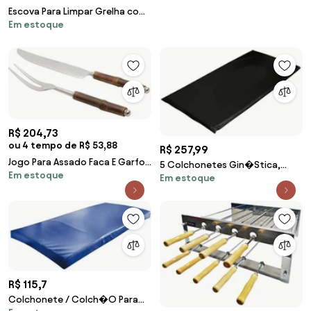
Escova Para Limpar Grelha com
Em estoque
Esponja 3X1
R$ 204,73
ou 4 tempo de R$ 53,88
R$ 257,99
Jogo Para Assado Faca E Garfo
5 Colchonetes Gin�Stica,
Em estoque
Inox 2 Peças Com Cabo Bambu
Em estoque
Academia E Yoga - 90 X 42 X 2
30351 Wolff
(Azul)
R$ 115,7
Colchonete / Colch�O Para