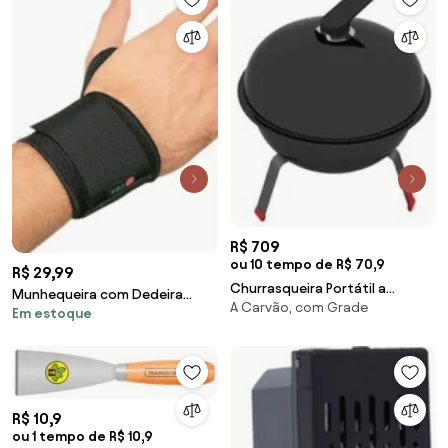
R$ 709
ou 10 tempo de R$ 70,9
R$ 29,99
Churrasqueira Portátil a
Munhequeira com Dedeira
A Carvão, com Grade
Carvão Tramontina TCP 320L
Em estoque
Magnética Preto 1 Peça
com Tampa em Aço Esmaltado
Grelha e Utensílios em Aço Inox
R$ 10,9
ou 1 tempo de R$ 10,9