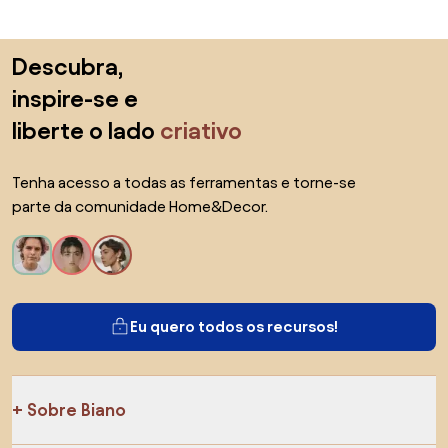
Saltar para o topo
Descubra,
inspire-se e
liberte o lado
criativo
Tenha acesso a todas as ferramentas e torne-se
parte da comunidade Home&Decor.
Eu quero todos os recursos!
Sobre Biano