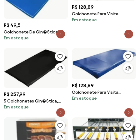
R$ 128,89
Colchonete Para Visita
Em estoque
Orthovida D20 120X98X3Cm
R$ 49,5
(Azul)
Colchonete De Gin�Stica
Em estoque
Academia Napa 90 X 43 X 2
Orthovida
R$ 128,89
Colchonete Para Visita
R$ 257,99
Em estoque
Orthovida D20 120X98X3Cm
5 Colchonetes Gin�Stica,
(Azul)
Em estoque
Academia E Yoga - 90 X 42 X 2
(Vinho)