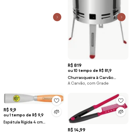
Black em Aço Carbono
Nitrocarbonetado 40 cm
R$ 819
ou 10 tempo de R$ 81,9
Churrasqueira à Carvão
A Carvão, com Grade
Tramontina TCP 400 em Aço
Inox com Bandeja para Carvão
em Aço Esmaltado
R$ 9,9
ou 1 tempo de R$ 9,9
Espátula Rígida 4 cm
Tramontina em Aço Carbono
R$ 14,99