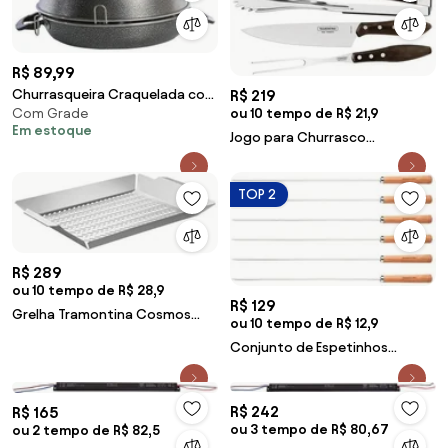
R$ 89,99
R$ 219
Churrasqueira Craquelada com
ou 10 tempo de R$ 21,9
Com Grade
Grelha
Em estoque
Jogo para Churrasco
Tramontina em Aço Inox com
Cabo Castanho Polywood 3
TOP 2
Peças
R$ 289
ou 10 tempo de R$ 28,9
R$ 129
Grelha Tramontina Cosmos
ou 10 tempo de R$ 12,9
Multiuso em Aço Inox 47x30 cm
Conjunto de Espetinhos
Tramontina 6 Peças Aço Inox
com Cabo de Madeira 50 cm
R$ 242
R$ 165
ou 3 tempo de R$ 80,67
ou 2 tempo de R$ 82,5