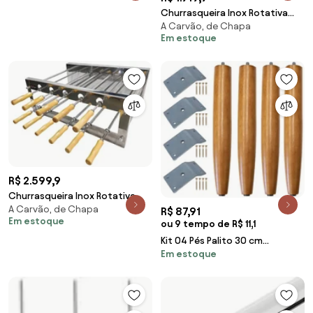
Churrasqueira Inox Rotativa
A Carvão, de Chapa
Giratória 5 Espetos
Em estoque
R$ 2.599,9
Churrasqueira Inox Rotativa
A Carvão, de Chapa
Giratória Duplo 11 Espetos
R$ 87,91
Em estoque
ou 9 tempo de R$ 11,1
Kit 04 Pés Palito 30 cm
Em estoque
Castanho e 04 Chapinhas
Inclinadas D10 - D'Rossi