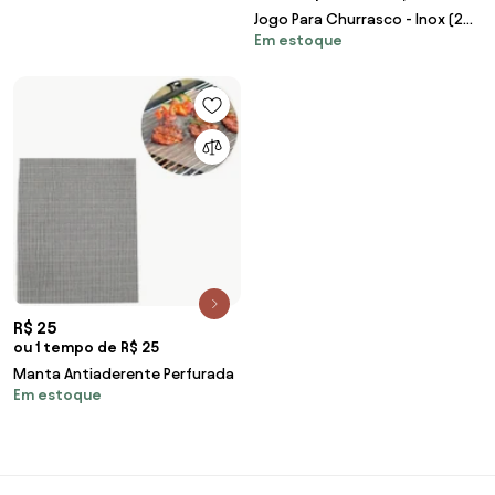
Jogo Para Churrasco - Inox (2
Em estoque
Peças)
R$ 25
ou 1 tempo de R$ 25
Manta Antiaderente Perfurada
Em estoque