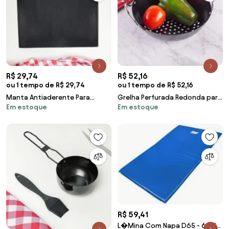
R$ 29,74
R$ 52,16
ou 1 tempo de R$ 29,74
ou 1 tempo de R$ 52,16
Manta Antiaderente Para
Grelha Perfurada Redonda para
Em estoque
Em estoque
Churrasco
Churrasco
R$ 59,41
L�Mina Com Napa D65 - 60 X