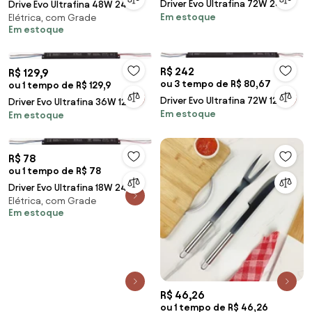
Driver Evo Ultrafina 72W 24V
Drive Evo Ultrafina 48W 24V
Em estoque
Preto
Elétrica, com Grade
Preto
Em estoque
R$ 242
R$ 129,9
ou 3 tempo de R$ 80,67
ou 1 tempo de R$ 129,9
Driver Evo Ultrafina 72W 12V
Driver Evo Ultrafina 36W 12V
Em estoque
Preto
Em estoque
Preto
R$ 78
ou 1 tempo de R$ 78
Driver Evo Ultrafina 18W 24V
Elétrica, com Grade
Preto
Em estoque
R$ 46,26
ou 1 tempo de R$ 46,26