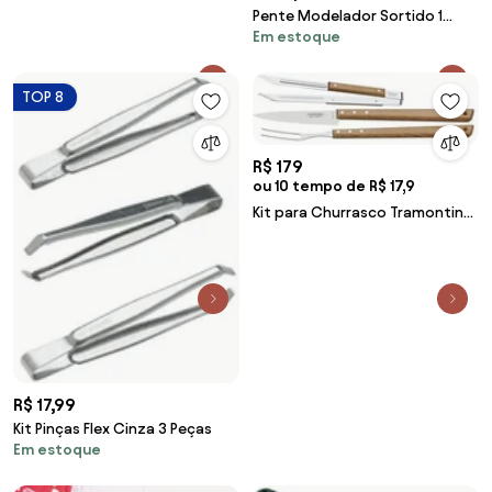
com Cabo de Madeira
Pente Modelador Sortido 1
Em estoque
Peça
TOP 8
R$ 179
ou 10 tempo de R$ 17,9
Kit para Churrasco Tramontina
em Aço Inox e Madeira com
Pegador 3 peças
R$ 17,99
Kit Pinças Flex Cinza 3 Peças
Em estoque