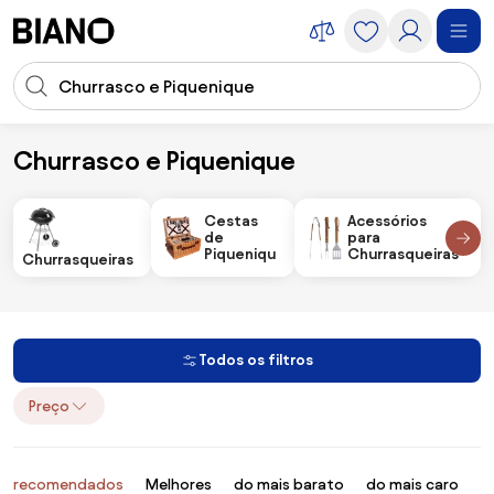
Saltar para o conteúdo
Entrada de pesquisa
Saltar para o rodapé
Churrasco e Piquenique
Acessórios
Acessórios de Jardim
Churrasco e Piquenique
Cestas
Acessórios
de
para
Piquenique
Churrasqueiras
Churrasqueiras
Todos os filtros
Preço
Produtos
recomendados
Melhores
do mais barato
do mais caro
B