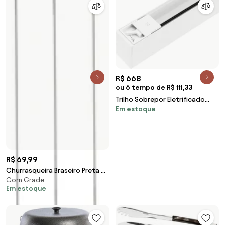
R$ 668
ou 6 tempo de R$ 111,33
Trilho Sobrepor Eletrificado
Em estoque
Aluminio Branco 2M Trace
R$ 69,99
Churrasqueira Braseiro Preta 4
Com Grade
Peças
Em estoque