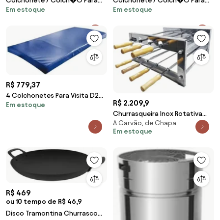
Colchonete / Colch�O Para
Colchonete / Colch�O Para
Em estoque
Em estoque
Visita D20 Azul Com Selo Do
Visita D20 Azul Com Selo Do
Inmetr (Vermelho)
Inmetr (Vinho)
R$ 779,37
4 Colchonetes Para Visita D20
R$ 2.209,9
Em estoque
Azul Com Selo Do Inmetro
Churrasqueira Inox Rotativa
A Carvão, de Chapa
Giratória Duplo 7 Espetos
Em estoque
R$ 469
ou 10 tempo de R$ 46,9
Disco Tramontina Churrasco