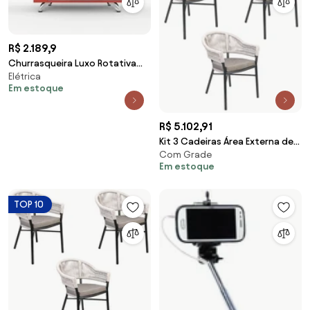
R$ 2.189,9
Churrasqueira Luxo Rotativa
Elétrica
Elétrica 05 Espetos 220V - Verm
Em estoque
R$ 5.102,91
Kit 3 Cadeiras Área Externa de
Com Grade
Alumínio Bear com Corda
Em estoque
Naútica Grafite/Amêndoa G56
- Gran Belo
TOP 10