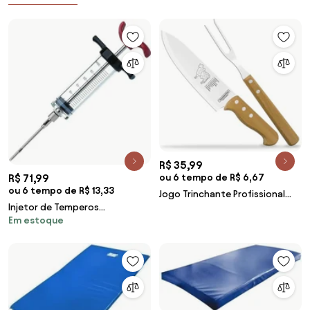
R$ 35,99
R$ 71,99
ou 6 tempo de R$ 6,67
ou 6 tempo de R$ 13,33
Jogo Trinchante Profissional
Injetor de Temperos
Tramontina Churrasco com
Em estoque
Tramontina Para Carnes
L&acirc;minas em A&ccedil;o
Churrasco em
Inox e Cabos de Madeira
Acr&iacute;lico/Polipropileno e
Natural 2 Pe&ccedil;as
A&ccedil;o Inox 30 ml