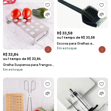
R$ 33,58
ou 1 tempo de R$ 33,58
Escova para Grelhas e
Em estoque
Churrasqueiras
R$ 33,84
ou 1 tempo de R$ 33,84
Grelha Suspensa para Frangos
Em estoque
e Vegetais