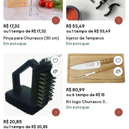
R$ 17,32
R$ 53,49
ou 1 tempo de R$ 17,32
ou 1 tempo de R$ 53,49
Pinça para Churrasco (30 cm)
Injetor de Temperos
Em estoque
Em estoque
R$ 80,99
ou 6 tempo de R$ 15
Kit Jogo Churrasco 3
Em estoque
Pe&ccedil;as T&aacute;bua
Madeira Faca Garfo Tramontina
R$ 20,85
ou 1 tempo de R$ 20,85