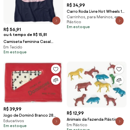
R$ 34,99
Carro Roda Livre Hot Wheels 1
Carrinhos, para Meninos, em
Peça
Plástico
Em estoque
R$ 56,91
ou 4 tempo de R$ 15,81
Camiseta Feminina Casal
Em Tecido
Astronauta na Lua - Cinza
Em estoque
Chumbo - P
R$ 39,99
R$ 12,99
Jogo de Dominó Branco 28
Animais da Fazenda Plástico 10
Educativos
Peças
Em Plástico
Peças
Em estoque
Em estoque