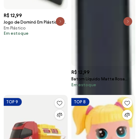
R$ 12,99
Jogo de Dominó Em Plástico 28
Em Plástico
Peças
Em estoque
R$ 12,99
Batom Líquido Matte Rosa
Em estoque
Escuro 1 Peça
TOP 9
TOP 8