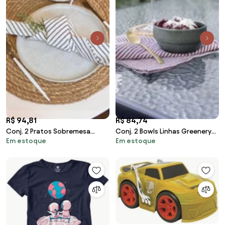
R$ 94,81
R$ 84,74
Conj. 2 Pratos Sobremesa
Conj. 2 Bowls Linhas Greenery
Em estoque
Em estoque
Vanilla
330 ml