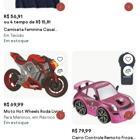
R$ 56,91
ou 4 tempo de R$ 15,81
Camiseta Feminina Casal
Em Tecido
Astronauta na Lua - Cinza
Em estoque
Chumbo - G
R$ 69,99
Moto Hot Wheels Roda Livre 1
Para Meninos, em Plástico
Peça
Em estoque
R$ 79,99
Carro Controle Remoto Frozen