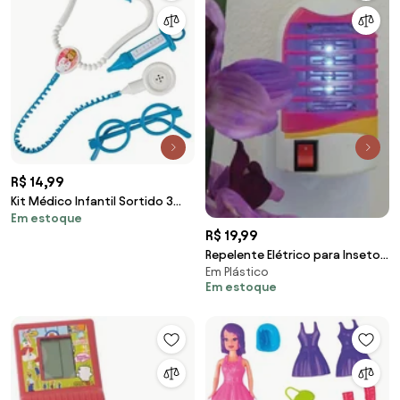
R$ 14,99
Kit Médico Infantil Sortido 3
Em estoque
Peças
R$ 19,99
Repelente Elétrico para Insetos
Em Plástico
1 Peça
Em estoque