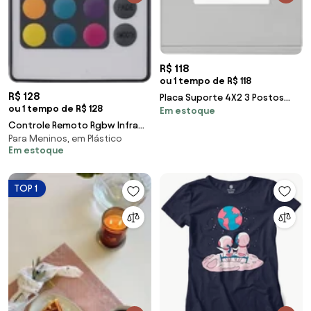
R$ 118
ou 1 tempo de R$ 118
R$ 128
Placa Suporte 4X2 3 Postos
ou 1 tempo de R$ 128
Em estoque
Vertical Branco Orion Class
Controle Remoto Rgbw Infra
Para Meninos, em Plástico
Vermelho Plastico Branco 12V
Em estoque
TOP 1