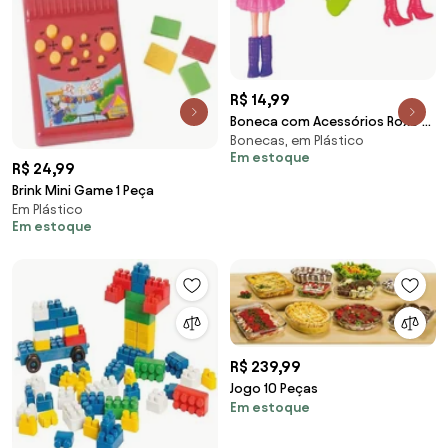
R$ 14,99
Boneca com Acessórios Roxo 6
Bonecas, em Plástico
Peças
Em estoque
R$ 24,99
Brink Mini Game 1 Peça
Em Plástico
Em estoque
R$ 239,99
Jogo 10 Peças
Em estoque