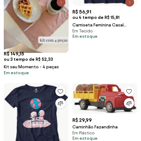
R$ 56,91
ou 4 tempo de R$ 15,81
Camiseta Feminina Casal
Em Tecido
Astronauta na Lua - Azul
Em estoque
Marinho - P
R$ 149,15
ou 3 tempo de R$ 52,33
Kit seu Momento - 4 peças
Em estoque
R$ 29,99
Caminhão Fazendinha
Em Plástico
Em estoque