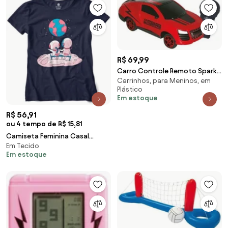
R$ 69,99
Carro Controle Remoto Spark
Carrinhos, para Meninos, em
2 Peças
Plástico
Em estoque
R$ 56,91
ou 4 tempo de R$ 15,81
Camiseta Feminina Casal
Em Tecido
Astronauta na Lua - Cinza
Em estoque
Chumbo - M