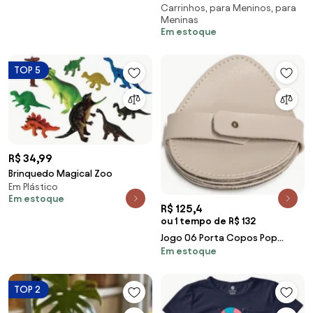
Carrinhos, para Meninos, para
2 Peças
Meninas
Em estoque
TOP 5
R$ 34,99
Brinquedo Magical Zoo
Em Plástico
Em estoque
R$ 125,4
ou 1 tempo de R$ 132
Jogo 06 Porta Copos Pop
Em estoque
Sottile Casa em Couro PU -
Gelo Gelo
TOP 2