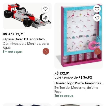
R$ 37.709,91
Réplica Carro F1 Decorativo
Carrinhos, para Meninos, para
2,20x1,00 Scala 1:2 MP4/4 SN 88
Água
G53 - Gran Belo
Em estoque
R$ 132,91
ou 4 tempo de R$ 36,92
Quadro Jogo Porta Tampinhas
Em Tecido, Moderno, de Uma
Tropical
Peça
Em estoque