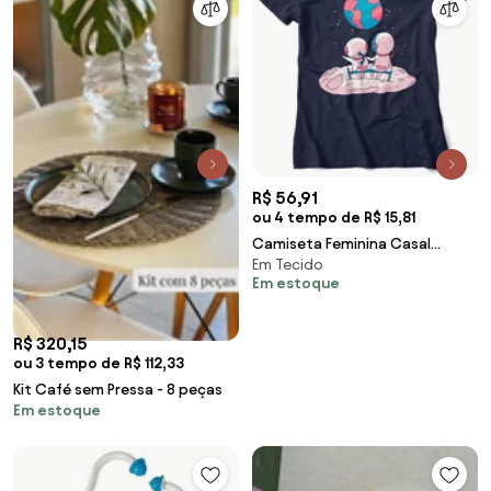
R$ 56,91
ou 4 tempo de R$ 15,81
Camiseta Feminina Casal
Em Tecido
Astronauta na Lua - Azul
Em estoque
Marinho - G
R$ 320,15
ou 3 tempo de R$ 112,33
Kit Café sem Pressa - 8 peças
Em estoque