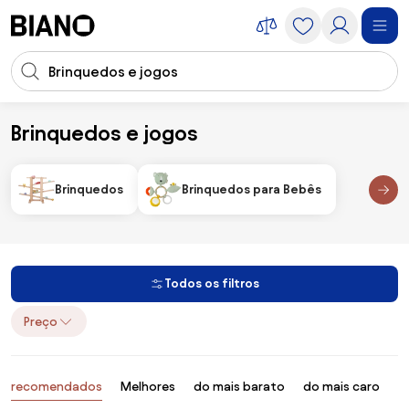
Saltar para o conteúdo
Entrada de pesquisa
Saltar para o rodapé
Brinquedos e jogos
Infantil
Brinquedos e jogos
Brinquedos
Brinquedos para Bebês
Todos os filtros
Preço
Produtos
recomendados
Melhores
do mais barato
do mais caro
B