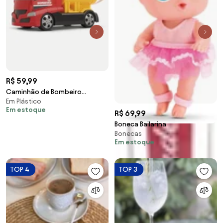
R$ 59,99
Caminhão de Bombeiro
Em Plástico
Combate
Em estoque
R$ 69,99
Boneca Bailarina
Bonecas
Em estoque
TOP 4
TOP 3