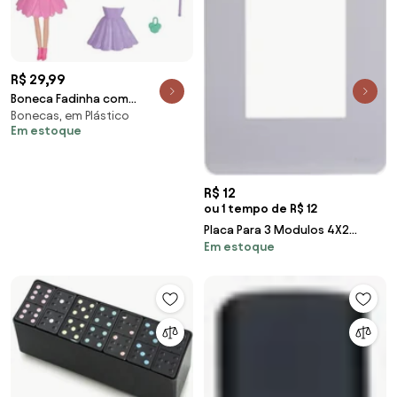
R$ 29,99
Boneca Fadinha com
Bonecas, em Plástico
Acessórios
Em estoque
R$ 12
ou 1 tempo de R$ 12
Placa Para 3 Modulos 4X2
Em estoque
Gamma Silver Orion