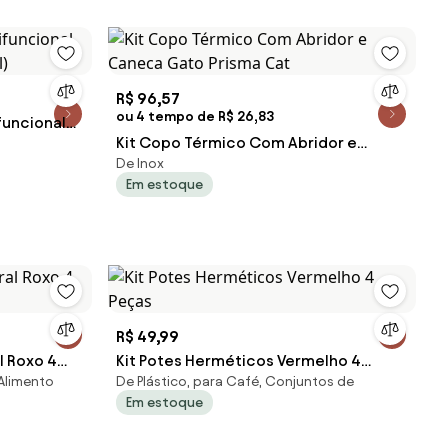
R$ 96,57
ou 4 tempo de R$ 26,83
funcional
Kit Copo Térmico Com Abridor e
ul)
De Inox
Caneca Gato Prisma Cat
Em estoque
R$ 49,99
l Roxo 4
Kit Potes Herméticos Vermelho 4
 Alimento
De Plástico, para Café, Conjuntos de
Peças
Em estoque