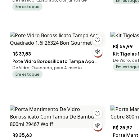
De Plástico, Quadrado, Conjuntos de
Em estoqu
Cozinha Conect
Em estoque
R$ 54,99
R$ 37,53
Kit Tigelas
De Vidro, de 
Pote Vidro Borossilicato Tampa Aço
Em estoqu
De Vidro, Quadrado, para Alimento
Quadrado 1,6l 26324 Bon Gourmet
Em estoque
R$ 25,97
R$ 35,63
Porta Man