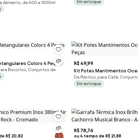
Em estoque
ra Alimento, de 600 a 1000ml
ml 35298 Bon Gourmet
e
Retangulares Colors 4 Peças
R$ 49,99
para Biscoitos, Conjuntos de
Kit Potes Mantimentos Oce
e
De Plástico, para Café, Conjunt
Peças
Em estoque
R$ 78,76
de R$ 20,82
ou 4 tempo de R$ 21,88