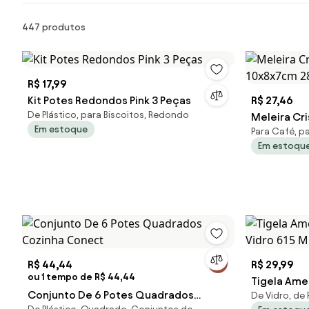
Produtos
447 produtos
R$ 17,99
Kit Potes Redondos Pink 3 Peças
R$ 27,46
De Plástico, para Biscoitos, Redondo
Meleira Cri
Em estoque
Para Café, p
10x8x7cm 2
Em estoqu
R$ 44,44
R$ 29,99
ou 1 tempo de R$ 44,44
Tigela Ame
Conjunto De 6 Potes Quadrados
De Vidro, de 
615 Ml