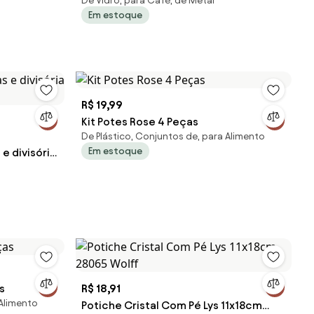
De Vidro, para Café, de Metal
500ml
Em estoque
R$ 19,99
Kit Potes Rose 4 Peças
De Plástico, Conjuntos de, para Alimento
Em estoque
e divisória
s
R$ 18,91
 Alimento
Potiche Cristal Com Pé Lys 11x18cm