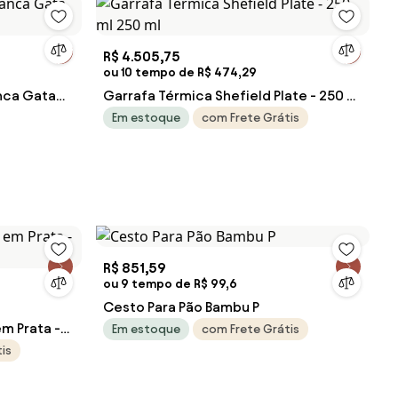
R$ 4.505,75
ou 10 tempo de R$ 474,29
nca Gata
Garrafa Térmica Shefield Plate - 250 ml
250 ml
Em estoque
com Frete Grátis
R$ 851,59
ou 9 tempo de R$ 99,6
Cesto Para Pão Bambu P
m Prata -
Em estoque
com Frete Grátis
is