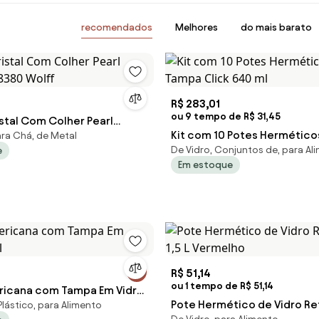
recomendados
Melhores
do mais barato
R$ 283,01
ou 9 tempo de R$ 31,45
stal Com Colher Pearl
Kit com 10 Potes Hermético
ara Chá, de Metal
8380 Wolff
De Vidro, Conjuntos de, para Al
e
Tampa Click 640 ml
Em estoque
R$ 51,14
ou 1 tempo de R$ 51,14
ricana com Tampa Em Vidro
Pote Hermético de Vidro Ret
Plástico, para Alimento