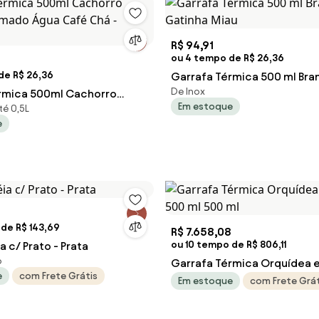
R$ 94,91
ou 4 tempo de R$ 26,36
de R$ 26,36
Garrafa Térmica 500 ml Bra
De Inox
rmica 500ml Cachorro
Gatinha Miau
Em estoque
té 0,5L
omado Água Café Chá -
e
de R$ 143,69
R$ 7.658,08
ou 10 tempo de R$ 806,11
a c/ Prato - Prata
o
Garrafa Térmica Orquídea e
e
com Frete Grátis
500 ml 500 ml
Em estoque
com Frete Grát