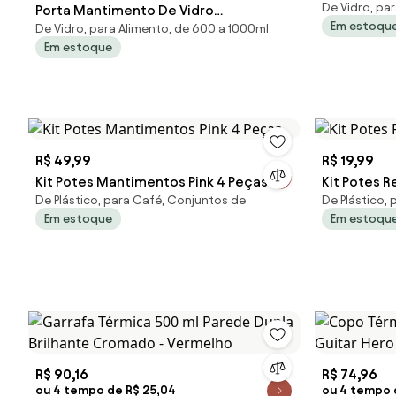
De Vidro, pa
Porta Mantimento De Vidro
Cobre 800
Em estoqu
De Vidro, para Alimento, de 600 a 1000ml
Borossiicato Com Tampa De Bambu
Em estoque
800ml 29467 Wolff
R$ 49,99
R$ 19,99
Kit Potes Mantimentos Pink 4 Peças
Kit Potes 
De Plástico, para Café, Conjuntos de
De Plástico, 
Em estoque
Em estoqu
R$ 90,16
R$ 74,96
ou 4 tempo de R$ 25,04
ou 4 tempo 