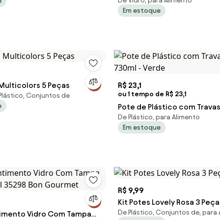
De Vidro, para Alimento
e
L Vermelho
Em estoque
 Multicolors 5 Peças
R$ 23,1
ou 1 tempo de R$ 23,1
Plástico, Conjuntos de
e
Pote de Plástico com Travas 
De Plástico, para Alimento
730ml - Verde
Em estoque
R$ 9,99
Kit Potes Lovely Rosa 3 Peça
De Plástico, Conjuntos de, para
timento Vidro Com Tampa