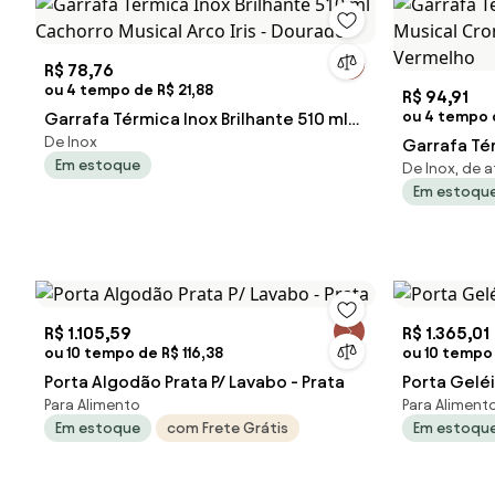
R$ 78,76
ou 4 tempo de R$ 21,88
R$ 94,91
ou 4 tempo 
Garrafa Térmica Inox Brilhante 510 ml
De Inox
Cachorro Musical Arco Iris - Dourado
Garrafa Té
Em estoque
De Inox, de a
Musical Cr
Em estoqu
Vermelho
R$ 1.105,59
R$ 1.365,01
ou 10 tempo de R$ 116,38
ou 10 tempo 
Porta Algodão Prata P/ Lavabo - Prata
Porta Geléi
Para Alimento
Para Aliment
Em estoque
com Frete Grátis
Em estoqu