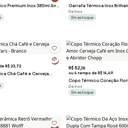
co Premium Inox 380ml Air
Garrafa Térmica Inox Brilha
De Inox
o Rock - Cromado
Cachorro Musical Branco - A
e
Em estoque
de R$ 23,72
R$ 52,16
ou 4 tempo de R$ 14,49
ca Chá Café e Cerveja
Wars - Branco
Copo Térmico Coração Flor
e
De Inox
Amor Cerveja Café em Ino
Em estoque
Tampa e Abridor Chopp