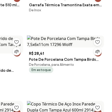
nte 510 ml
Garrafa Térmica Tramontina Exata em
De Inox
zul Royal
Aço Inox com Ampola de Aço 2 Litros
R$ 28,41
Pote De Porcelana Com Tampa Birds
De Porcelana, para Alimento
7,5x6x11cm 17296 Wolff
Em estoque
ido de
x Com