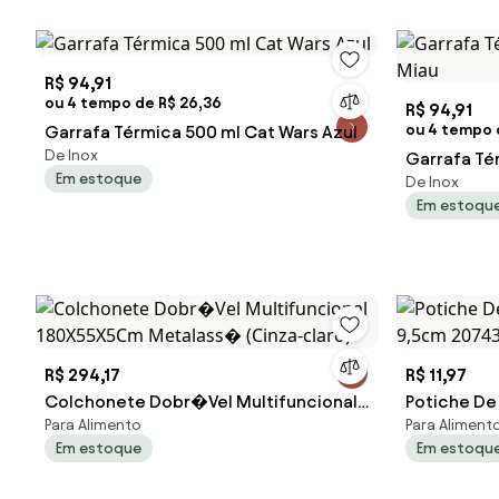
R$ 94,91
ou 4 tempo de R$ 26,36
R$ 94,91
ou 4 tempo 
Garrafa Térmica 500 ml Cat Wars Azul
De Inox
Garrafa Té
Em estoque
De Inox
Miau
Em estoqu
R$ 294,17
R$ 11,97
Colchonete Dobr�Vel Multifuncional
Potiche De 
Para Alimento
Para Aliment
180X55X5Cm Metalass� (Cinza-claro)
9,5cm 2074
Em estoque
Em estoqu