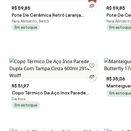
R$ 59,85
R$ 59,85
Pote De Cerâmica Retrô Laranja
Pote De Ce
Para Alimento, Retrô
Para Aliment
16,5x12cm 28880 Wolff
16,5x12cm 
Em estoque
Em estoqu
R$ 35,06
R$ 51,97
Manteiguei
Copo Térmico De Aço Inox Parede
Butterfly 
Em estoqu
De Inox
Dupla Com Tampa Cinza 600ml 29142
Em estoque
Wolff