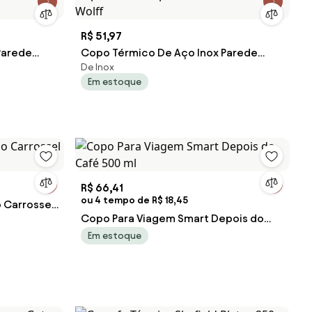
R$ 51,97
Parede
Copo Térmico De Aço Inox Parede
De Inox
ml 29145
Dupla Com Tampa Azul 600ml 29143
Em estoque
Wolff
R$ 66,41
ou 4 tempo de R$ 18,45
o Carrossel
Copo Para Viagem Smart Depois do
Café 500 ml
Em estoque