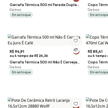
Garrafa Térmica 500 ml Parede Dupla
Copo Térmi
De Inox
De Inox
Brilhante Cromado - Vermelho
Guitar Her
Em estoque
Em estoqu
R$ 94,91
R$ 85,41
ou 4 tempo de R$ 26,36
ou 4 tempo 
Garrafa Térmica 500 ml Não É Cerveja
Copo Térmi
De Inox
De Inox
Eu Juro É Café
470ml Cat 
Em estoque
Em estoqu