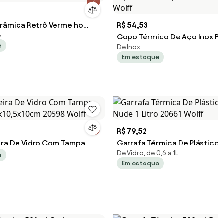
râmica Retrô Vermelho
R$ 54,53
o
28881 Wolff
Copo Térmico De Aço Inox 
e
De Inox
Dupla Com Tampa Rosé 600
Em estoque
Wolff
R$ 79,52
ra De Vidro Com Tampa
Garrafa Térmica De Plástic
De Vidro, de 0,6 a 1L
17x10,5x10cm 20598 Wolff
Nude 1 Litro 20661 Wolff
e
Em estoque