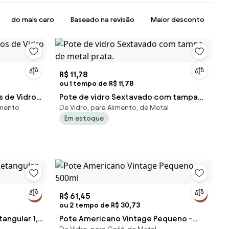
do mais caro
Baseado na revisão
Maior desconto
R$ 11,78
ou 1 tempo de R$ 11,78
s de Vidro
Pote de vidro Sextavado com tampa
imento
De Vidro, para Alimento, de Metal
de metal prata.
Em estoque
R$ 61,45
ou 2 tempo de R$ 30,73
angular 1,5
Pote Americano Vintage Pequeno -