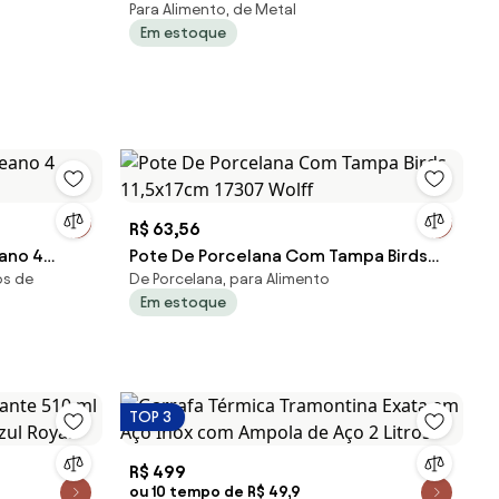
Para Alimento, de Metal
28065 Wolff
Em estoque
R$ 63,56
ano 4
Pote De Porcelana Com Tampa Birds
os de
De Porcelana, para Alimento
11,5x17cm 17307 Wolff
Em estoque
TOP 3
R$ 499
ou 10 tempo de R$ 49,9