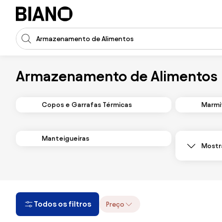
Saltar para o conteúdo
Entrada de pesquisa
Saltar para o rodapé
Armazenamento de Alimentos
Copos e Garrafas Térmicas
Marmi
Manteigueiras
Mostr
Todos os filtros
Preço