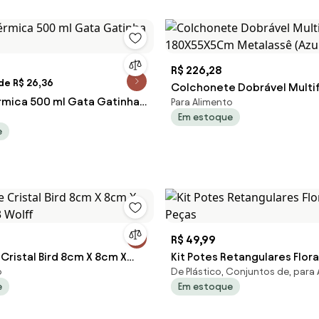
R$ 226,28
de R$ 26,36
Colchonete Dobrável Multi
rmica 500 ml Gata Gatinha
Para Alimento
180X55X5Cm Metalassê (Az
Em estoque
e
R$ 49,99
Cristal Bird 8cm X 8cm X
Kit Potes Retangulares Flora
o
De Plástico, Conjuntos de, para
3 Wolff
Peças
e
Em estoque