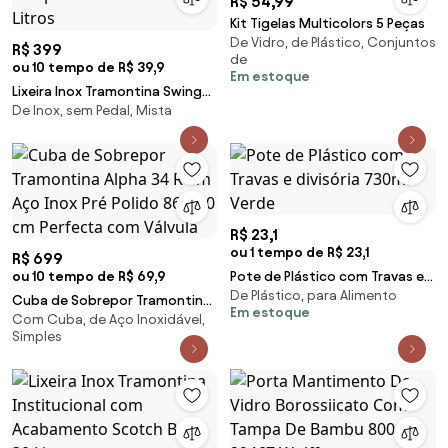
R$ 54,99
Kit Tigelas Multicolors 5 Peças
De Vidro, de Plástico, Conjuntos
R$ 399
de
ou 10 tempo de R$ 39,9
Em estoque
Lixeira Inox Tramontina Swing
De Inox, sem Pedal, Mista
Scotch Brite e Tampa
Basculante 20 Litros
R$ 23,1
ou 1 tempo de R$ 23,1
R$ 699
ou 10 tempo de R$ 69,9
Pote de Plástico com Travas e
De Plástico, para Alimento
divisória 730ml - Verde
Cuba de Sobrepor Tramontina
Em estoque
Com Cuba, de Aço Inoxidável,
Alpha 34 R em Aço Inox Pré
Simples
Polido 86 x 50 cm Perfecta com
Válvula