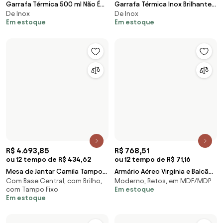
R$ 85,41
R$ 1.749
ou 4 tempo de R$ 23,72
ou 10 tempo de R$ 174,9
Copo Térmica Chá Café e
Kit 4 Banquetas Cozinha Alta
De Inox
Moderno, Conjuntos de
Cerveja 470ml Cat Wars -
Tramontina Safira Preta
Em estoque
Branco
Empilhável em Polipropileno