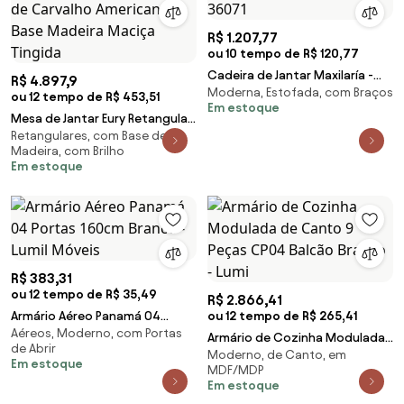
R$ 1.207,77
ou 10 tempo de R$ 120,77
Cadeira de Jantar Maxilaría -
R$ 4.897,9
Moderna, Estofada, com Braços
Wood Prime LC 36071
ou 12 tempo de R$ 453,51
Em estoque
Mesa de Jantar Eury Retangular
Retangulares, com Base de
Tampo Lâmina de Carvalho
Madeira, com Brilho
Americano Base Madeira
Em estoque
Maciça Tingida
R$ 383,31
ou 12 tempo de R$ 35,49
R$ 2.866,41
Armário Aéreo Panamá 04
ou 12 tempo de R$ 265,41
Aéreos, Moderno, com Portas
Portas 160cm Branco - Lumil
Armário de Cozinha Modulada
de Abrir
Móveis
Moderno, de Canto, em
de Canto 9 Peças CP04 Balcão
Em estoque
MDF/MDP
Branco - Lumi
Em estoque