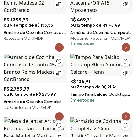
R$ 1.399,99
R$ 469,71
ou 9 tempo de R$ 155,55
ou 12 tempo de R$ 43,49
Armário de Cozinha Compacta
Armário de Cozinha Compacta
Retos, em MDF/MDP
Moderno, Retos, em MDF/MDP
180cm Branco Reims Madesa 02
121cm Lyan Atacama/Off A15 -
Em estoque
Cor:Branco
Mpozenato
R$ 134,91
ou 7 tempo de R$ 21,41
R$ 2.759,99
ou 10 tempo de R$ 275,99
Tampo Para Balcão Cooktop
Em estoque
80cm Americana Calcare - Henn
Armário de Cozinha Completa
De Canto, em MDF/MDP
de Canto 452cm Branco Reims
Madesa 01 Cor:Branco