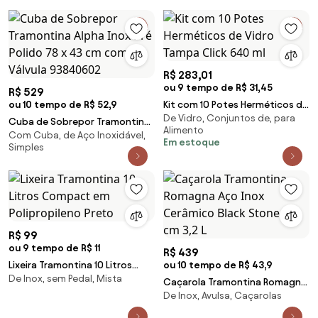
R$ 283,01
ou 9 tempo de R$ 31,45
R$ 529
ou 10 tempo de R$ 52,9
Kit com 10 Potes Herméticos de
De Vidro, Conjuntos de, para
Vidro Tampa Click 640 ml
Cuba de Sobrepor Tramontina
Alimento
Com Cuba, de Aço Inoxidável,
Alpha Inox Pré Polido 78 x 43 cm
Em estoque
Simples
com Válvula 93840602
R$ 99
ou 9 tempo de R$ 11
R$ 439
Lixeira Tramontina 10 Litros
ou 10 tempo de R$ 43,9
De Inox, sem Pedal, Mista
Compact em Polipropileno
Caçarola Tramontina Romagna
Preto
De Inox, Avulsa, Caçarolas
Aço Inox Cerâmico Black Stone
20 cm 3,2 L