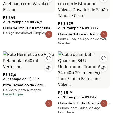
R$ 749
ou 10 tempo de R$ 74,9
R$ 3.339
Cuba de Embutir Tramontina
ou 10 tempo de R$ 333,9
De Aço Inoxidável, Simples
50 x 40 cm Dora 50 BL em Aço
Cuba de Sobrepor Tramontina
Inox Acetinado com Válvula e
Com Cuba, de Aço Inoxidável,
Morgana em Aço Inox
Escape
Simples
Acetinado 69 x 49 cm com
Misturador Válvula Dosador de
Sabão Tábua e Cesto
R$ 33,6
ou 1 tempo de R$ 33,6
Pote Hermético de Vidro
De Vidro, para Alimento
Retangular 640 ml Vermelho
R$ 1.519
Em estoque
ou 10 tempo de R$ 151,9
Cuba de Embutir Quadrum 34 U
Cubas, com Cuba, de Aço
Undermount Tramontina 34 x
Inoxidável