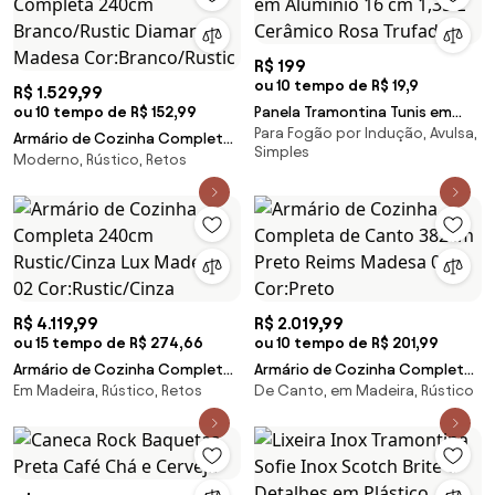
R$ 199
ou 10 tempo de R$ 19,9
R$ 1.529,99
ou 10 tempo de R$ 152,99
Panela Tramontina Tunis em
Para Fogão por Indução, Avulsa,
Alumínio 16 cm 1,35 L Cerâmico
Armário de Cozinha Completa
Simples
Rosa Trufado
Moderno, Rústico, Retos
240cm Branco/Rustic
Diamante Madesa
Cor:Branco/Rustic
R$ 4.119,99
R$ 2.019,99
ou 15 tempo de R$ 274,66
ou 10 tempo de R$ 201,99
Armário de Cozinha Completa
Armário de Cozinha Completa
Em Madeira, Rústico, Retos
De Canto, em Madeira, Rústico
240cm Rustic/Cinza Lux
de Canto 382cm Preto Reims
Madesa 02 Cor:Rustic/Cinza
Madesa 01 Cor:Preto