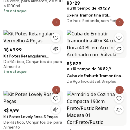
De Vidro, para Alimento, de 600
Tampa Cobre 800ml 35298 Bon
R$ 129
a 1000ml
Gourmet
ou 10 tempo de R$ 12,9
Em estoque
Lixeira Tramontina Útil
De Inox, Redonda, sem Pedal
Basculante em Aço Inox com
Acabamento Scotch Brite e
Corpo em Polipropileno Preto 5
L
R$ 49,99
Kit Potes Retangulares
De Plástico, Conjuntos de, para
Vermelho 4 Peças
R$ 529
Alimento
ou 10 tempo de R$ 52,9
Em estoque
Cuba de Embutir Tramontina
De Aço Inoxidável, Simples
40 x 34 cm Dora 40 BL em Aço
Inox Acetinado com Válvula
R$ 9,99
Kit Potes Lovely Rosa 3 Peças
De Plástico, Conjuntos de, para
Alimento