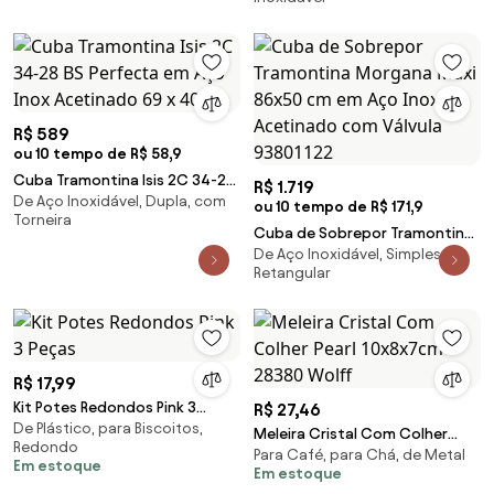
40 x 20 cm em Aço Inox Scotch
Brite com Válvula
R$ 589
ou 10 tempo de R$ 58,9
Cuba Tramontina Isis 2C 34-28
R$ 1.719
De Aço Inoxidável, Dupla, com
BS Perfecta em Aço Inox
ou 10 tempo de R$ 171,9
Torneira
Acetinado 69 x 40 cm
Cuba de Sobrepor Tramontina
De Aço Inoxidável, Simples,
Morgana Maxi 86x50 cm em
Retangular
Aço Inox Acetinado com Válvula
93801122
R$ 17,99
Kit Potes Redondos Pink 3
R$ 27,46
De Plástico, para Biscoitos,
Peças
Meleira Cristal Com Colher
Redondo
Para Café, para Chá, de Metal
Pearl 10x8x7cm 28380 Wolff
Em estoque
Em estoque