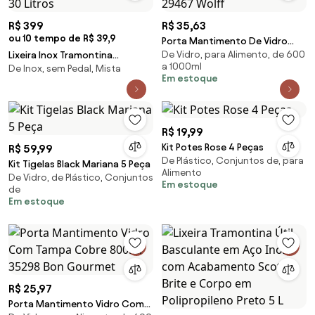
R$ 399
R$ 35,63
ou 10 tempo de R$ 39,9
Porta Mantimento De Vidro
De Vidro, para Alimento, de 600
Lixeira Inox Tramontina
Borossiicato Com Tampa De
a 1000ml
De Inox, sem Pedal, Mista
Institucional com Acabamento
Bambu 800ml 29467 Wolff
Em estoque
Scotch Brite 30 Litros
R$ 19,99
Kit Potes Rose 4 Peças
R$ 59,99
De Plástico, Conjuntos de, para
Kit Tigelas Black Mariana 5 Peça
Alimento
De Vidro, de Plástico, Conjuntos
Em estoque
de
Em estoque
R$ 25,97
Porta Mantimento Vidro Com