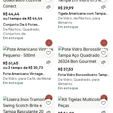
R$ 29,99
Tigela Americana com Tampa
R$ 44,44
De Vidro, de Plástico, para
ou 1 tempo de R$ 44,44
Em Vidro 615 Ml
Alimento
Conjunto De 6 Potes
Em estoque
De Plástico, Quadrado,
Quadrados Cozinha Conect
Conjuntos de
Em estoque
R$ 61,45
ou 2 tempo de R$ 30,73
R$ 37,53
Pote Americano Vintage
Pote Vidro Borossilicato Tampa
De Vidro, para Café, de Metal
Pequeno - 500ml
De Vidro, Quadrado, para
Aço Quadrado 1,6l 26324 Bon
Em estoque
Alimento
Gourmet
Em estoque