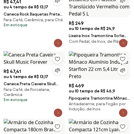
R$ 47,41
ou 4 tempo de R$ 13,17
Caneca Rock Baquetas Preta
Para Café, Cerâmica, para Chá
Café Chá e Cerveja
R$ 249
Em estoque
ou 10 tempo de R$ 24,9
Lixeira Inox Tramontina Sofie
Com Pedal, de Inox, de Plástico
Inox Scotch Brite e Detalhes
em Plástico Translúcido
Vermelho com Pedal 5 L
R$ 47,41
ou 4 tempo de R$ 13,17
Caneca Preta Caveira Skull
R$ 469
Para Café, de Porcelana,
Music Forever
ou 10 tempo de R$ 46,9
Cerâmica
Pipoqueira Tramontina Mônaco
Em estoque
Antiaderente, para Fogão por
Alumínio Indução Starflon 22
Indução, de Inox
cm 5,4 Litros Preto