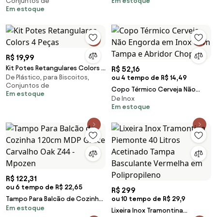
Conjuntos de
Em estoque
Em estoque
R$ 19,99
Kit Potes Retangulares Colors 4
R$ 52,16
De Plástico, para Biscoitos,
Peças
ou 4 tempo de R$ 14,49
Conjuntos de
Copo Térmico Cerveja Não
Em estoque
De Inox
Engorda em Inox Com Tampa e
Em estoque
Abridor Chopp
R$ 122,31
ou 6 tempo de R$ 22,65
R$ 299
Tampo Para Balcão de Cozinha
ou 10 tempo de R$ 29,9
Em estoque
120cm MDP Grace Carvalho
Lixeira Inox Tramontina