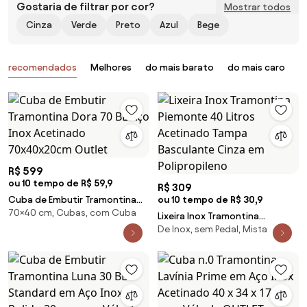
Gostaria de filtrar por cor?
Mostrar todos
Cinza
Verde
Preto
Azul
Bege
Produtos
recomendados
Melhores
do mais barato
do mais caro
B
R$ 599
ou 10 tempo de R$ 59,9
R$ 309
Cuba de Embutir Tramontina
ou 10 tempo de R$ 30,9
70×40 cm, Cubas, com Cuba
Dora 70 BL Aço Inox Acetinado
Lixeira Inox Tramontina
70x40x20cm Outlet
De Inox, sem Pedal, Mista
Piemonte 40 Litros Acetinado
Tampa Basculante Cinza em
Polipropileno