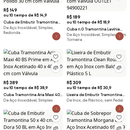
R$ 149
ou 10 tempo de R$ 14,9
R$ 189
Cuba de Embutir Tramontina
ou 10 tempo de R$ 18,9
De Aço Inoxidável, Simples,
Luna 30 BL Standard em Aço
Cuba n.0 Tramontina Lavínia
Redonda
Inox Polido 30 cm com Válvula
De Aço Inoxidável, Simples, com
Prime em Aço Inox Acetinado
Torneira
40 x 34 x 17 cm com Válvula
OUTLET 94900221
R$ 389
R$ 309
ou 10 tempo de R$ 38,9
ou 10 tempo de R$ 30,9
Cuba Tramontina Aria Maxi 40
Lixeira de Embutir Tramontina
De Aço Inoxidável, Simples
De Inox, de Plástico, sem Pedal
BS Prime em Aço Inox Acetinado
Clean Round em Aço Inox com
40 x 40 x 20 cm com Válvula
Balde Plástico 5 L