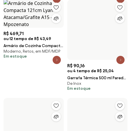
R$ 90,16
ou 4 tempo de R$ 25,04
R$ 469,71
ou 12 tempo de R$ 43,49
Garrafa Térmica 500 ml Parede
De Inox
Dupla Brilhante Cromado -
Armário de Cozinha Compacta
Em estoque
Vermelho
Moderno, Retos, em MDF/MDP
121cm Lyan Atacama/Grafite A15
Em estoque
- Mpozenato
R$ 359,91
ou 12 tempo de R$ 33,32
R$ 299
Armário Aéreo 3 Portas 120 cm
ou 10 tempo de R$ 29,9
Aéreos, Moderno, com Brilho
Branco - AJL Móveis
Cadeira Tramontina Safira em
Em estoque
Polipropileno e Fibra de Vidro
Preto