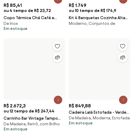
R$ 539
R$ 449
ou 10 tempo de R$ 53,9
ou 10 tempo de R$ 44,9
Cooktop de Indução Portátil
Banqueta Safira Alta Camurça
De Indução, com Touch, com 1
Fischer 1 Boca Bivolt Touch
em Polipropileno e Fibra de
Boca
Screen Verde Pistache
Vidro Tramontina