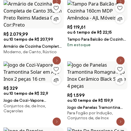
R$ 119,61
ou 6 tempo de R$ 22,15
R$ 2.079,99
ou 10 tempo de R$ 207,99
Tampo Para Balcão de Cozinha
Em estoque
160cm MDP Amêndoa - AJL
Armário de Cozinha Completa
Móveis
Moderno, de Canto, Rústico
de Canto 392cm Preto Reims
Madesa 01 Cor:Preto
R$ 329
ou 10 tempo de R$ 32,9
R$ 1.599
Jogo de Cozi-Vapore
ou 10 tempo de R$ 159,9
Conjuntos de, de Inox,
Tramontina Solar em Aço Inox 2
Jogo de Panelas Tramontina
Caçarolas
peças 16 cm
Para Fogão por Indução,
Romagna Aço Inox Cerâmico
Conjuntos de, de Inox
Black Stone 4 peças