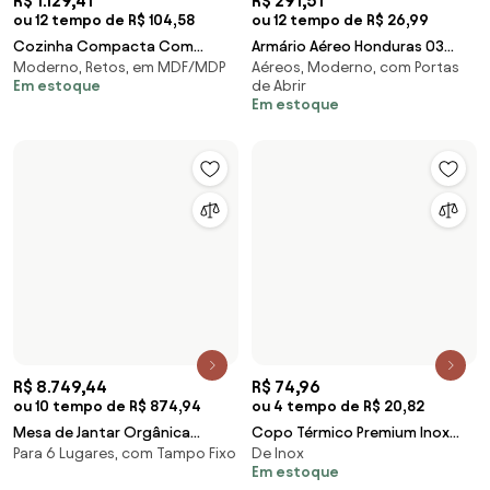
R$ 179
ou 10 tempo de R$ 17,9
R$ 4.818,74
Cadeira Tramontina Diana ECO
ou 12 tempo de R$ 446,18
Preta em Polipropileno
Mesa de Jantar Pé Palito Tampo
Sustentável
Ovais, Retrô, com Base de
Oval Laminado Base Madeira
Madeira
Maciça Eucalipto Design Retrô
(1)
Em estoque
R$ 23,66
ou 2 tempo de R$ 12,45
R$ 454,41
ou 12 tempo de R$ 42,08
Caneca Branca Street Rua
Média (250 a 390ml)
Graffite
Balcão de Cozinha Para Pia
Em estoque
Moderno, - Módulo Inferior,
120cm 3 Portas Sem Tampo
com Portas de Abrir
Michigan Cinza Cla
Em estoque