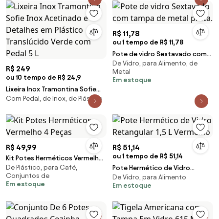
R$ 11,78
ou 1 tempo de R$ 11,78
Pote de vidro Sextavado com
De Vidro, para Alimento, de
tampa de metal prata.
R$ 249
Metal
ou 10 tempo de R$ 24,9
Em estoque
Lixeira Inox Tramontina Sofie
Com Pedal, de Inox, de Plástico
Inox Acetinado e Detalhes em
Plástico Translúcido Verde com
Pedal 5 L
R$ 49,99
R$ 51,14
ou 1 tempo de R$ 51,14
Kit Potes Herméticos Vermelho
De Plástico, para Café,
4 Peças
Pote Hermético de Vidro
Conjuntos de
De Vidro, para Alimento
Retangular 1,5 L Vermelho
Em estoque
Em estoque