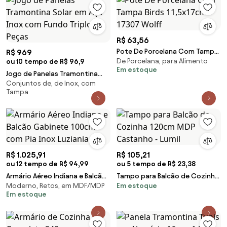
R$ 63,56
Pote De Porcelana Com Tampa
R$ 969
De Porcelana, para Alimento
ou 10 tempo de R$ 96,9
Birds 11,5x17cm 17307 Wolff
Em estoque
Jogo de Panelas Tramontina
Conjuntos de, de Inox, com
Solar em Aço Inox com Fundo
Tampa
Triplo 4 Peças
R$ 1.025,91
R$ 105,21
ou 12 tempo de R$ 94,99
ou 5 tempo de R$ 23,38
Armário Aéreo Indiana e Balcão
Tampo para Balcão de Cozinha
Moderno, Retos, em MDF/MDP
Em estoque
Gabinete 100cm com Pia Inox
120cm MDP Castanho - Lumil
Em estoque
Luziania Br