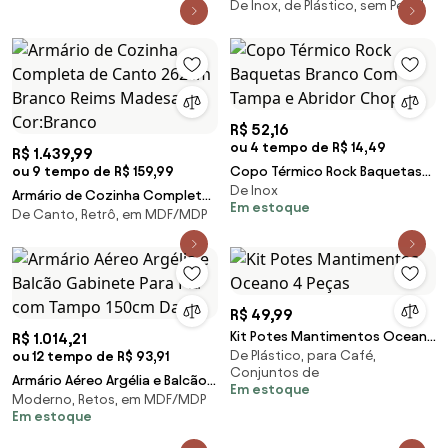
Oak Z44 - Mpozen
De Inox, de Plástico, sem Pedal
Piemonte 40 Litros Acetinado
Tampa Basculante Vermelha em
Polipropileno
R$ 52,16
ou 4 tempo de R$ 14,49
R$ 1.439,99
ou 9 tempo de R$ 159,99
Copo Térmico Rock Baquetas
De Inox
Branco Com Tampa e Abridor
Armário de Cozinha Completa
Em estoque
Chopp
De Canto, Retrô, em MDF/MDP
de Canto 262cm Branco Reims
Madesa 01 Cor:Branco
R$ 49,99
Kit Potes Mantimentos Oceano
R$ 1.014,21
De Plástico, para Café,
ou 12 tempo de R$ 93,91
4 Peças
Conjuntos de
Armário Aéreo Argélia e Balcão
Em estoque
Moderno, Retos, em MDF/MDP
Gabinete Para Pia com Tampo
Em estoque
150cm Dakot