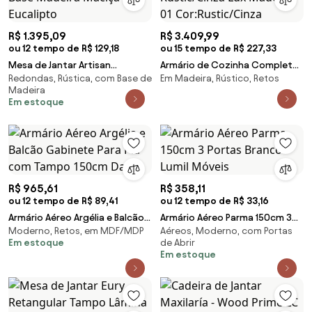
R$ 1.395,09
R$ 3.409,99
ou 12 tempo de R$ 129,18
ou 15 tempo de R$ 227,33
Mesa de Jantar Artisan
Armário de Cozinha Completa
Redondas, Rústica, com Base de
Em Madeira, Rústico, Retos
Redonda Tampo Laminado Base
270cm Rustic/Cinza Lux
Madeira
Madeira Maciça Eucalipto
Madesa 01 Cor:Rustic/Cinza
Em estoque
R$ 965,61
R$ 358,11
ou 12 tempo de R$ 89,41
ou 12 tempo de R$ 33,16
Armário Aéreo Argélia e Balcão
Armário Aéreo Parma 150cm 3
Moderno, Retos, em MDF/MDP
Aéreos, Moderno, com Portas
Gabinete Para Pia com Tampo
Portas Branco - Lumil Móveis
Em estoque
de Abrir
150cm Dakot
Em estoque