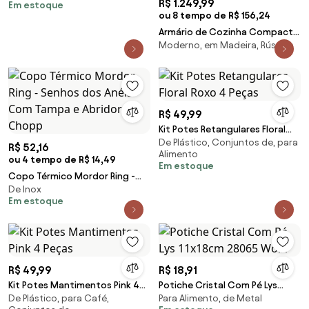
R$ 1.249,99
Em estoque
ou 8 tempo de R$ 156,24
Armário de Cozinha Compacta
Moderno, em Madeira, Rústico
190cm Preto/Rustic Reims
Madesa 01 Cor:Preto/Rustic
R$ 49,99
Kit Potes Retangulares Floral
De Plástico, Conjuntos de, para
Roxo 4 Peças
R$ 52,16
Alimento
ou 4 tempo de R$ 14,49
Em estoque
Copo Térmico Mordor Ring -
De Inox
Senhos dos Anéis Com Tampa e
Em estoque
Abridor Chopp
R$ 49,99
R$ 18,91
Kit Potes Mantimentos Pink 4
Potiche Cristal Com Pé Lys
De Plástico, para Café,
Para Alimento, de Metal
Peças
11x18cm 28065 Wolff