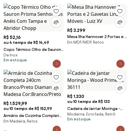
R$ 3.299
Mesa Ilha Hannover 2 Portas e 2
R$ 52,16
Em MDF/MDP, Retos
ou 4 tempo de R$ 14,49
Gavetas Linz Móveis - Luiz XV
Copo Térmico Olho de Sauron
De Inox
Prisma Senhor dos Anéis Com
Em estoque
Tampa e Abridor Chopp
R$ 1.330
ou 10 tempo de R$ 133
R$ 1.529,99
ou 10 tempo de R$ 152,99
Cadeira de Jantar Moringa -
Moderna, Estofada, Retrô
Wood Prime LC 36111
Armário de Cozinha Completa
Em estoque
Em Madeira, Retos
240cm Branco/Preto Diamante
Madesa Cor:Branco/Preto