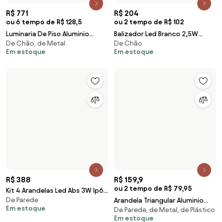
R$ 567
R$ 567
Kit 3 Espetos Led Abs Preto 1W
Kit 3 Espetos Led Abs Preto
De Chão, Solar, com Sensor
De Chão, Solar, com Sensor
3000K Ip65 Solar
0.5W 3000K Ip65 Solar
Em estoque
Em estoque