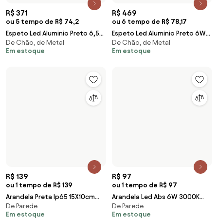
R$ 12
R$ 49
ou 1 tempo de R$ 12
ou 1 tempo de R$ 49
Placa 4X2 Stellar Black 3
Espeto Led Abs Preto 3W 38
Em estoque
De Chão
Modulos Orion
3000K Ip65 Optical
Em estoque