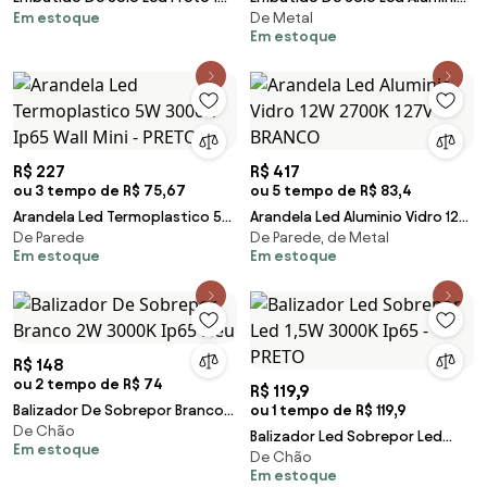
Em estoque
De Metal
Ip67 360 3000K Way
Preto 5W 3000K Ip67 Focco
Em estoque
R$ 227
R$ 417
ou 3 tempo de R$ 75,67
ou 5 tempo de R$ 83,4
Arandela Led Termoplastico 5W
Arandela Led Aluminio Vidro 12W
De Parede
De Parede, de Metal
3000K Ip65 Wall Mini - PRETO
2700K 127V - BRANCO
Em estoque
Em estoque
R$ 148
ou 2 tempo de R$ 74
R$ 119,9
Balizador De Sobrepor Branco
ou 1 tempo de R$ 119,9
De Chão
2W 3000K Ip65 Neu
Balizador Led Sobrepor Led
Em estoque
De Chão
1,5W 3000K Ip65 - PRETO
Em estoque