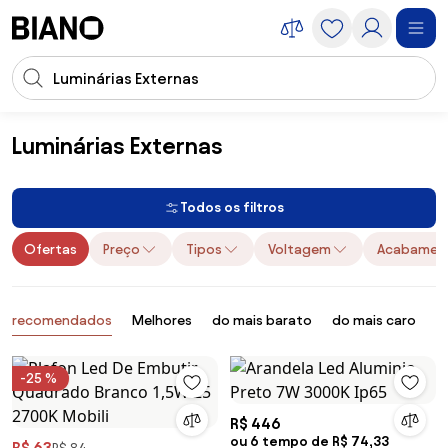
Saltar para o conteúdo
Entrada de pesquisa
Saltar para o rodapé
Luminárias Externas
Iluminação
Luminárias Externas
Todos os filtros
Ofertas
Preço
Tipos
Voltagem
Acabamen
Produtos
recomendados
Melhores
do mais barato
do mais caro
B
-25 %
R$ 446
ou 6 tempo de R$ 74,33
R$ 63