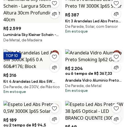
R$ 387
Kit 3 Arandelas Led Abs Preto
De Parede, Solar, com Sensor
1W 3000K Ip65 Solar
R$ 2.599
Em estoque
Luminária Sky Kleiner Schein -
De Metal, de Madeira
Largura 50cm Altura 30cm
Profundidade 40cm
TOP 10
R$ 2.204
ou 6 tempo de R$ 367,33
R$ 316
Arandela Vidro Aluminio Preto
Kit 4 Arandelas Led Abs 5W
De Parede, de Metal
Smoking Ip62 Gold
De Parede, de 230V, de Plástico
3000K Ip65 0 A 60&#176; Block
Em estoque
Em estoque
R$ 189
ou 2 tempo de R$ 94,5
R$ 69