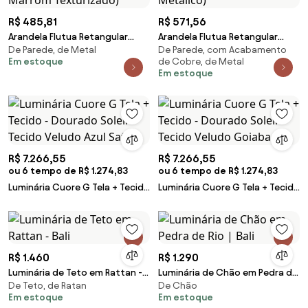
R$ 485,81
R$ 571,56
Arandela Flutua Retangular
Arandela Flutua Retangular
De Parede, de Metal
De Parede, com Acabamento
20X70Cm 6Xe27 Metal E
20X70Cm 6Xe27 Metal E
Em estoque
de Cobre, de Metal
Acrílico | Usina 3920... (MR-T -
Acrílico | Usina 3920... (CB-M -
Em estoque
Marrom Texturizado)
Cobre Metálico)
R$ 7.266,55
R$ 7.266,55
ou 6 tempo de R$ 1.274,83
ou 6 tempo de R$ 1.274,83
Luminária Cuore G Tela + Tecido
Luminária Cuore G Tela + Tecido
- Dourado Soleil - Tecido
- Dourado Soleil - Tecido
Veludo Azul Safira
Veludo Goiaba
R$ 1.460
R$ 1.290
Luminária de Teto em Rattan -
Luminária de Chão em Pedra de
De Teto, de Ratan
De Chão
Bali
Rio | Bali
Em estoque
Em estoque