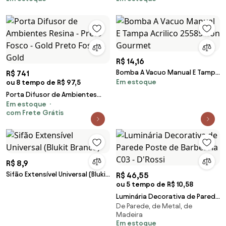
Escada Bivolt L&acirc;mpada
4x2 Escada Bivolt Para
LED G9
L&acirc;mpada LED G9
R$ 14,16
Bomba A Vacuo Manual E Tampa
R$ 741
Em estoque
ou 8 tempo de R$ 97,5
Acrilico 25585 Bon Gourmet
Porta Difusor de Ambientes
Em estoque
Resina - Preto Fosco - Gold
com Frete Grátis
Preto Fosco - Gold
R$ 8,9
Sifão Extensível Universal (Blukit
R$ 46,55
Branco)
ou 5 tempo de R$ 10,58
Luminária Decorativa de Parede
De Parede, de Metal, de
Poste de Barbearia C03 -
Madeira
D'Rossi
Em estoque