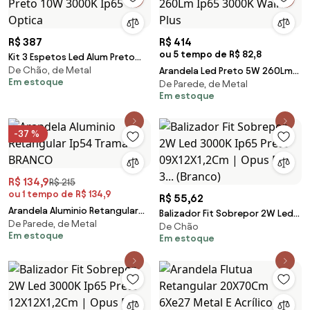
R$ 387
R$ 414
ou 5 tempo de R$ 82,8
Kit 3 Espetos Led Alum Preto
De Chão, de Metal
10W 3000K Ip65 Optica
Arandela Led Preto 5W 260Lm
Em estoque
De Parede, de Metal
Ip65 3000K Wall Plus
Em estoque
-37 %
R$ 134,9
R$ 215
ou 1 tempo de R$ 134,9
R$ 55,62
Arandela Aluminio Retangular
Balizador Fit Sobrepor 2W Led
De Parede, de Metal
Ip54 Trama - BRANCO
De Chão
3000K Ip65 Preto 09X12X1,2Cm |
Em estoque
Em estoque
Opus Dn 3... (Branco)