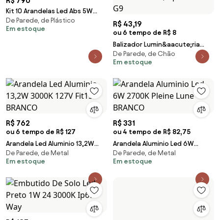
R$ 790
Kit 10 Arandelas Led Abs 5W
De Parede, de Plástico
3000K Ip65 2 Fachos Flux
R$ 43,19
Em estoque
ou 6 tempo de R$ 8
Balizador Lumin&aacute;ria
De Parede, de Chão
Parede Embutir Caixa 4x2
Em estoque
Escada Bivolt L&acirc;mpada
LED G9
R$ 762
R$ 331
ou 6 tempo de R$ 127
ou 4 tempo de R$ 82,75
Arandela Led Aluminio 13,2W
Arandela Aluminio Led 6W
De Parede, de Metal
De Parede, de Metal
3000K 127V Fit15 - BRANCO
2700K Pleine Lune - BRANCO
Em estoque
Em estoque