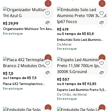
R$ 29,99
Organizador Multiuso Tnt Azul
R$ 419
Em estoque
G
ou 5 tempo de R$ 83,8
Embutido Solo Led Aluminio
De Metal
Preto 10W 3000K Ip67 Focco
Em estoque
R$ 7,5
ou 1 tempo de R$ 7,5
R$ 557
Placa 4X2 Termoplastico
ou 6 tempo de R$ 92,83
Em estoque
Branco 2 Modulos Orion
Espeto Led Aluminio Preto 11,5W
De Chão, de Metal
700Lm Ip67 3000K S.Ground
Em estoque