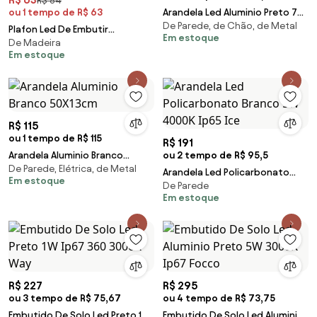
R$ 84
ou 1 tempo de R$ 63
Arandela Led Aluminio Preto 7W
De Parede, de Chão, de Metal
3000K Ip65
Plafon Led De Embutir
Em estoque
De Madeira
Quadrado Branco 1,5W 25
Em estoque
2700K Mobili
R$ 115
ou 1 tempo de R$ 115
R$ 191
Arandela Aluminio Branco
ou 2 tempo de R$ 95,5
De Parede, Elétrica, de Metal
50X13cm
Arandela Led Policarbonato
Em estoque
De Parede
Branco 5W 4000K Ip65 Ice
Em estoque
R$ 227
R$ 295
ou 3 tempo de R$ 75,67
ou 4 tempo de R$ 73,75
Embutido De Solo Led Preto 1W
Embutido De Solo Led Aluminio