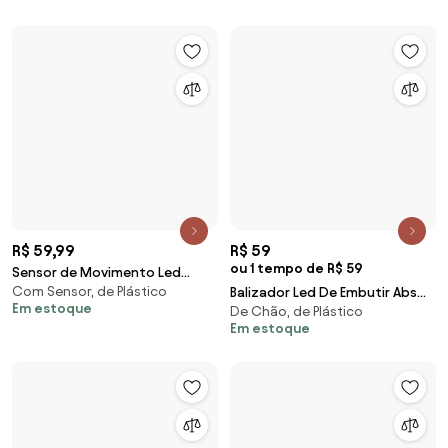
R$ 771
R$ 204
ou 6 tempo de R$ 128,5
ou 2 tempo de R$ 102
Luminaria De Piso Aluminio
Balizador Led Branco 2,5W
De Chão, de Metal
De Chão
Branco 40Cm Ip65 Soleil
3000K Ip65 Wall Micro
Em estoque
Em estoque