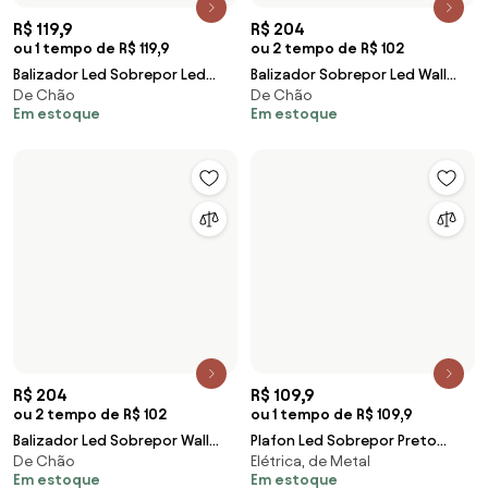
Balizador Led Sobrepor Wall
Plafon Led Sobrepor Preto
De Chão
Elétrica, de Metal
Micro 2,5W 3000K Ip65 Preto
Quadrado 12W 900Lm 120
Em estoque
Em estoque
4000K Deep
R$ 99
ou 1 tempo de R$ 99
R$ 1.519
ou 6 tempo de R$ 253,17
Placa Para 6 Modulos 4X4
Em estoque
Galaxy Black Orion
Balizador Led Sobrepor
De Chão, de Metal
Aluminio Preto 11W Ip65 3000K
Em estoque
R$ 59
R$ 694
ou 1 tempo de R$ 59
ou 6 tempo de R$ 115,67
Balizador Led De Sobrepor Abs
Embutido De Solo Led Preto
De Chão
De Metal
2W 3000K Ip65 Ride - BRANCO
18,5W 36 3000K Ip67 S.Ground
Em estoque
Em estoque