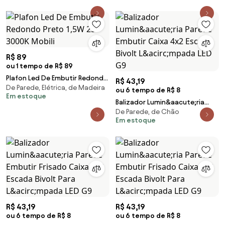
R$ 89
ou 1 tempo de R$ 89
Plafon Led De Embutir Redondo
R$ 43,19
De Parede, Elétrica, de Madeira
Preto 1,5W 25 3000K Mobili
ou 6 tempo de R$ 8
Em estoque
Balizador Lumin&aacute;ria
De Parede, de Chão
Parede Embutir Caixa 4x2
Em estoque
Escada Bivolt L&acirc;mpada
LED G9
R$ 43,19
R$ 43,19
ou 6 tempo de R$ 8
ou 6 tempo de R$ 8