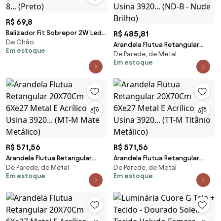
R$ 69,8
Balizador Fit Sobrepor 2W Led
R$ 485,81
De Chão
3000K Ip65 Preto 12X12X1,2Cm |
Arandela Flutua Retangular
Em estoque
Opus Dn 8... (Preto)
De Parede, de Metal
20X70Cm 6Xe27 Metal E
Em estoque
Acrílico | Usina 3920... (ND-B -
Nude Brilho)
R$ 571,56
R$ 571,56
Arandela Flutua Retangular
Arandela Flutua Retangular
De Parede, de Metal
De Parede, de Metal
20X70Cm 6Xe27 Metal E
20X70Cm 6Xe27 Metal E
Em estoque
Em estoque
Acrílico | Usina 3920... (MT-M
Acrílico | Usina 3920... (TT-M
Mate Metálico)
Titânio Metálico)