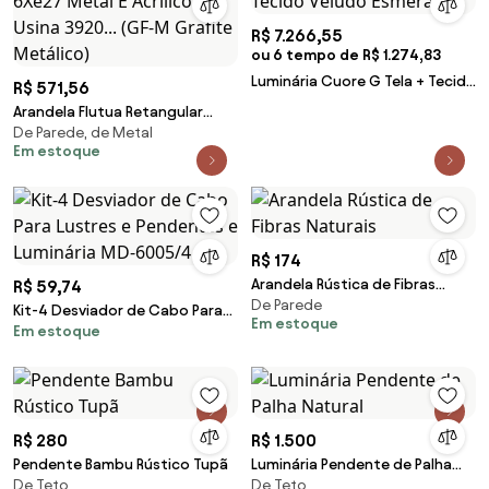
R$ 7.266,55
ou 6 tempo de R$ 1.274,83
Luminária Cuore G Tela + Tecido
R$ 571,56
- Dourado Soleil - Tecido
Arandela Flutua Retangular
Veludo Esmeralda
De Parede, de Metal
20X70Cm 6Xe27 Metal E
Em estoque
Acrílico | Usina 3920... (GF-M
Grafite Metálico)
R$ 174
Arandela Rústica de Fibras
R$ 59,74
De Parede
Naturais
Kit-4 Desviador de Cabo Para
Em estoque
Em estoque
Lustres e Pendentes e
Luminária MD-6005/4
R$ 280
R$ 1.500
Pendente Bambu Rústico Tupã
Luminária Pendente de Palha
De Teto
De Teto
Natural