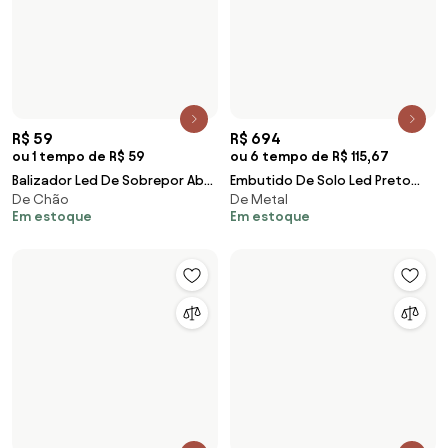
R$ 97
ou 1 tempo de R$ 97
Arandela Led Abs 6W 3000K
De Parede
Ip65 Assimetric - PRETO
Em estoque
R$ 59,99
R$ 59
ou 1 tempo de R$ 59
Sensor de Movimento Led
Com Sensor, de Plástico
Branco
Balizador Led De Embutir Abs
Em estoque
De Chão, de Plástico
Branco 2W 3000K Ip65 Ride
Em estoque