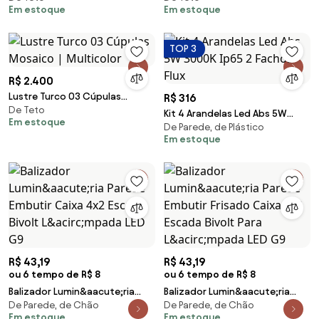
Em estoque
Em estoque
TOP 3
R$ 2.400
Lustre Turco 03 Cúpulas
R$ 316
De Teto
Mosaico | Multicolor
Kit 4 Arandelas Led Abs 5W
Em estoque
De Parede, de Plástico
3000K Ip65 2 Fachos Flux
Em estoque
R$ 43,19
R$ 43,19
ou 6 tempo de R$ 8
ou 6 tempo de R$ 8
Balizador Lumin&aacute;ria
Balizador Lumin&aacute;ria
De Parede, de Chão
De Parede, de Chão
Parede Embutir Caixa 4x2
Parede Embutir Frisado Caixa
Em estoque
Em estoque