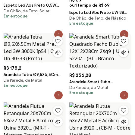
Espeto Led Abs Preto 0,5W
ou 1 tempo de R$ 69
De Chão, de Teto, Solar
3000K Ip65 Solar
Espeto Led Abs Preto 6W 38
Em estoque
De Chão, de Teto, de Plástico
Ip65 Optical - LED BRANCO
Em estoque
QUENTE (3000K)
R$ 178,2
Arandela Tetra Ø9,5X6,5Cm
R$ 256,28
De Parede, de Metal
Metal Preto Led 3W 3000K Ip54
Arandela Smart Tubo
Em estoque
|Opus Dn 30333 (Preto)
De Parede, de Metal
Quadrado Facho Duplo
Em estoque
12X12X28Cm 2Xg9 | Usina
5220/... (BT - Branco
Texturizado)