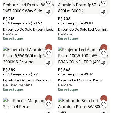
R$ 215
R$ 708
ou 3 tempo de R$ 71,67
ou 6 tempo de R$ 118
Embutido De Solo Embutir Led
Embutido De Solo Led Aluminio
De Metal
De Metal
Preto 1W 6Lm Ip67 3000K Way
Preto Ip67 18W 800Lm 3000K
Em estoque
Em estoque
Side
R$ 389
R$ 348
ou 5 tempo de R$ 77,8
ou 4 tempo de R$ 87
Espeto Led Aluminio Preto 6,5W
Projetor Led Aluminio Preto
De Chão, de Metal
De Metal
360Lm Ip67 3000K S.Ground
100W 100 Ip65 - LED BRANCO
Em estoque
Em estoque
NEUTRO (4000K)