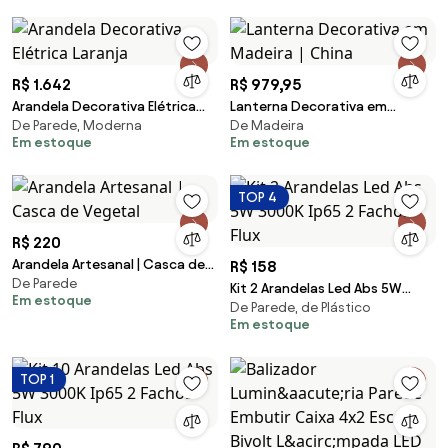
R$ 1.642
R$ 979,95
Arandela Decorativa Elétrica
Lanterna Decorativa em
De Parede, Moderna
De Madeira
Laranja
Madeira | China
Em estoque
Em estoque
TOP 4
R$ 220
Arandela Artesanal | Casca de
R$ 158
De Parede
Vegetal
Kit 2 Arandelas Led Abs 5W
Em estoque
De Parede, de Plástico
3000K Ip65 2 Fachos Flux
Em estoque
TOP 1