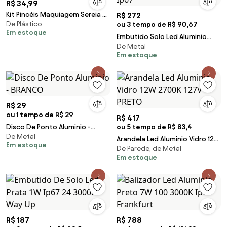
R$ 34,99
Kit Pincéis Maquiagem Sereia 4
R$ 272
De Plástico
Peças
ou 3 tempo de R$ 90,67
Em estoque
Embutido Solo Led Aluminio
De Metal
Preto 5W 3000K Ip67
Em estoque
R$ 29
ou 1 tempo de R$ 29
R$ 417
Disco De Ponto Aluminio -
ou 5 tempo de R$ 83,4
De Metal
BRANCO
Arandela Led Aluminio Vidro 12W
Em estoque
De Parede, de Metal
2700K 127V - PRETO
Em estoque
R$ 187
R$ 788