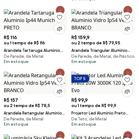
BRANCO
R$ 116
R$ 159,9
ou 1 tempo de R$ 116
ou 2 tempo de R$ 79,95
Arandela Tartaruga Aluminio
Arandela Triangular Aluminio
De Parede, de Metal
De Parede, de Metal, de Plástico
Ip44 Munich - PRETO
Vidro Ip54 Verti - BRANCO
Em estoque
Em estoque
TOP 5
R$ 157
R$ 99,9
ou 2 tempo de R$ 78,5
ou 1 tempo de R$ 99,9
Arandela Retangular Aluminio
Projetor Led Aluminio Preto
De Parede, de Metal
De Teto, de Metal
Vidro Ip54 Verti - BRANCO
20W 3000K 120 Ip66 Evo
Em estoque
Em estoque