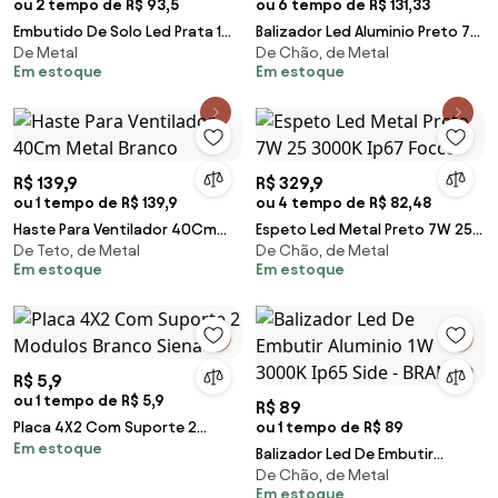
ou 2 tempo de R$ 93,5
ou 6 tempo de R$ 131,33
Embutido De Solo Led Prata 1W
Balizador Led Aluminio Preto 7W
De Metal
De Chão, de Metal
Ip67 24 3000K Way Up
100 3000K Ip65 Frankfurt
Em estoque
Em estoque
R$ 139,9
R$ 329,9
ou 1 tempo de R$ 139,9
ou 4 tempo de R$ 82,48
Haste Para Ventilador 40Cm
Espeto Led Metal Preto 7W 25
De Teto, de Metal
De Chão, de Metal
Metal Branco
3000K Ip67 Focco
Em estoque
Em estoque
R$ 5,9
ou 1 tempo de R$ 5,9
R$ 89
Placa 4X2 Com Suporte 2
ou 1 tempo de R$ 89
Em estoque
Modulos Branco Siena
Balizador Led De Embutir
De Chão, de Metal
Aluminio 1W 3000K Ip65 Side -
Em estoque