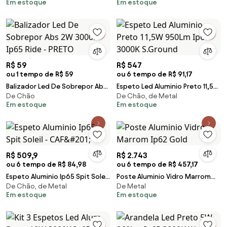
Em estoque
Em estoque
R$ 59
R$ 547
ou 1 tempo de R$ 59
ou 6 tempo de R$ 91,17
Balizador Led De Sobrepor Abs
Espeto Led Aluminio Preto 11,5W
De Chão
De Chão, de Metal
2W 3000K Ip65 Ride - PRETO
950Lm Ip67 3000K S.Ground
Em estoque
Em estoque
R$ 509,9
R$ 2.743
ou 6 tempo de R$ 84,98
ou 6 tempo de R$ 457,17
Espeto Aluminio Ip65 Spit Soleil
Poste Aluminio Vidro Marrom
De Chão, de Metal
De Metal
- CAF&#201;
Ip62 Gold
Em estoque
Em estoque