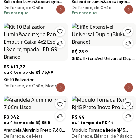
Balizador Lumin&aacute;ria
Balizador Lumin&aacute;ria
De Parede, de Chão
De Parede, de Chão
Parede Embutir Frisado Caixa
Parede Embutir Frisado Caixa
Em estoque
Em estoque
4x2 Escada Bivolt Para
4x2 Escada Bivolt Para
L&acirc;mpada LED G9
L&acirc;mpada LED G9
R$ 23,9
Sifão Extensível Universal Duplo
(Blukit Branco)
R$ 410,32
ou 6 tempo de R$ 75,99
Kit 10 Balizador
De Parede, de Chão, Moderna
Lumin&aacute;ria Parede
Embutir Caixa 4x2 Escada
L&acirc;mpada LED G9 Branco
R$ 342
R$ 44
ou 4 tempo de R$ 85,5
ou 1 tempo de R$ 44
Arandela Aluminio Preto 7,6Cm
Modulo Tomada Rede Rj45
De Parede, de Metal
De Parede, Elétrica, de Plástico
Lisse
Preto Inova Pro Class