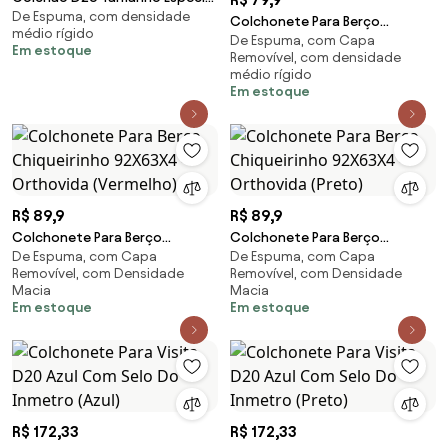
De Espuma, com densidade
95X95X7Cm
Colchonete Para Berço
médio rígido
De Espuma, com Capa
Chiqueirinho 92X63X4 - D33
Em estoque
Removível, com densidade
Orthovida (Azul)
médio rígido
Em estoque
R$ 89,9
R$ 89,9
Colchonete Para Berço
Colchonete Para Berço
De Espuma, com Capa
De Espuma, com Capa
Chiqueirinho 92X63X4 -
Chiqueirinho 92X63X4 -
Removível, com Densidade
Removível, com Densidade
Orthovida (Vermelho)
Orthovida (Preto)
Macia
Macia
Em estoque
Em estoque
R$ 172,33
R$ 172,33