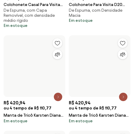
R$ 136,71
R$ 143,91
ou 7 tempo de R$ 21,7
ou 7 tempo de R$ 22,84
Colchão Para Berço 60cm
Colchão Para Berço Liso Branco
De Espuma, com Densidade
De Espuma, com Densidade
Espuma D18 Supreme Branco -
130 x 60 x 10 cm D18 - Prorelax
Macia, com Espessura Fina (até
Macia, com Espessura Fina (até
Gazin
10 cm)
10 cm)
Em estoque
Em estoque