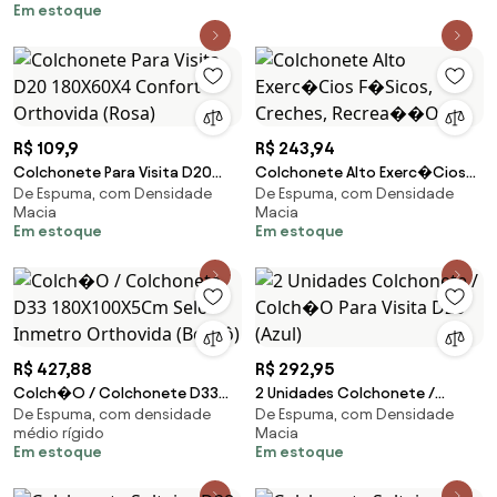
Em estoque
R$ 109,9
R$ 243,94
Colchonete Para Visita D20
Colchonete Alto Exerc�Cios
De Espuma, com Densidade
De Espuma, com Densidade
180X60X4 Confort Orthovida
F�Sicos, Creches,
Macia
Macia
(Rosa)
Recrea��O
Em estoque
Em estoque
R$ 427,88
R$ 292,95
Colch�O / Colchonete D33
2 Unidades Colchonete /
De Espuma, com densidade
De Espuma, com Densidade
180X100X5Cm Selo Inmetro
Colch�O Para Visita D20 (Azul)
médio rígido
Macia
Orthovida (Bordô)
Em estoque
Em estoque