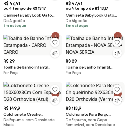
R$ 47,41
R$ 47,41
ou 4 tempo de R$ 13,17
ou 4 tempo de R$ 13,17
Camiseta Baby Look Gato
Camiseta Baby Look Gato
De Algodão
De Algodão
Gatinhos Na Caixa Titanic -
Gatinhos Na Caixa Titanic -
Em estoque
Em estoque
Salmão - M
Vinho - G
R$ 29
R$ 29
Toalha de Banho Infantil
Toalha de Banho Infantil
Por Peça
Por Peça
Estampada - CARRO CARRO
Estampada - NOVA SEREIA NOVA
SEREIA
R$ 149,9
R$ 113,9
Colchonete Creche
Colchonete Para Berço
De Espuma, com Densidade
De Espuma, com Capa
150X60X8Cm Com Espuma D20
Chiqueirinho 92X63Cm - D20
Macia
Removível, com Densidade
Orthovida (Azul)
Orthovida (Vermelho)