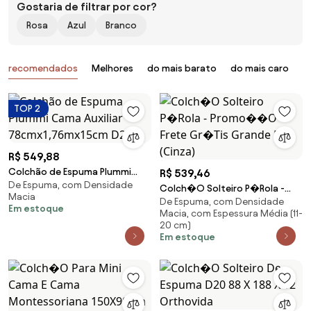
Gostaria de filtrar por cor?
Rosa
Azul
Branco
Produtos
recomendados
Melhores
do mais barato
do mais caro
B
TOP 2
R$ 549,88
Colchão de Espuma Plummi
R$ 539,46
De Espuma, com Densidade
Cama Auxiliar
Colch�O Solteiro P�Rola -
Macia
78cmx1,76mx15cm D23
De Espuma, com Densidade
Promo��O Frete Gr�Tis
Em estoque
Macia, com Espessura Média (11-
Grande Bh (Cinza)
20 cm)
Em estoque