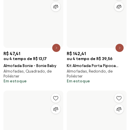
R$ 47,41
R$ 142,41
ou 4 tempo de R$ 13,17
ou 4 tempo de R$ 39,56
Almofada Bonie - Bonie Baby
Kit Almofada Porta Pipoca
Almofadas, Quadrado, de
Almofadas, Redondo, de
Snoopy Peanuts
Poliéster
Poliéster
Em estoque
Em estoque
R$ 8,09
Toalha de Rosto Infantil City -
R$ 132,91
Por Peça
45x80cm - Lufamar
ou 4 tempo de R$ 36,92
Em estoque
Kit Almofada Porta Pipoca Harry
Almofadas, de Poliéster
Potter Hogwarts Casas
Em estoque
R$ 172,9