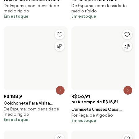
ou 4 tempo de R$ 15,81
R$ 125,9
Camiseta Unissex Casal
Capa Para Colchão Solteiro
Por Peça, de Algodão
Astronauta na Lua - Cinza
Em estoque
Hospitalar Impermeável Azul
Em estoque
Chumbo - GG
Com Ziper - 0.8... (Preto)
R$ 109,9
R$ 86,9
Capa Para Colchão Solteiro
Colchonete Ideal Para Pilates,
Em estoque
De Espuma, com densidade
Hospitalar Impermeável Azul
Rpg E Yoga - 170 X 60 X 2 Cm -
médio rígido
Com Ziper - 0.8... (Preto)
Orthovid... (Preto)
Em estoque
R$ 210,9
R$ 271,59
Colchonetes Auxiliar, Academia
Pack 2 Colchonetes /