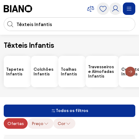
Saltar para o conteúdo
Entrada de pesquisa
Saltar para o rodapé
Têxteis Infantis
Infantil
Têxteis Infantis
Travesseiros
Tapetes
Colchões
Toalhas
Coberto
e Almofadas
Infantis
Infantis
Infantis
Infantis
Infantis
Todos os filtros
Ofertas
Preço
Cor