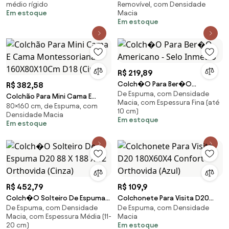
médio rígido
Removível, com Densidade
(Rosa)
Em estoque
Macia
Em estoque
R$ 219,89
Colch�O Para Ber�O
R$ 382,58
De Espuma, com Densidade
Americano - Selo Inmetro
Colchão Para Mini Cama E
Macia, com Espessura Fina (até
80×160 cm, de Espuma, com
Cama Montessoriana
10 cm)
Densidade Macia
160X80X10Cm D18 (Cinza)
Em estoque
Em estoque
R$ 452,79
R$ 109,9
Colch�O Solteiro De Espuma
Colchonete Para Visita D20
De Espuma, com Densidade
De Espuma, com Densidade
D20 88 X 188 X 12 Orthovida
180X60X4 Confort Orthovida
Macia, com Espessura Média (11-
Macia
(Cinza)
(Azul)
20 cm)
Em estoque