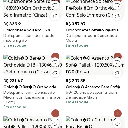
R$ 339,9
R$ 357,67
Colchonete Solteiro D28
Colchonete Solteiro P�Rola
De Espuma, com densidade
De Espuma, com Densidade
188X60X8Cm Orthovida Selo
8Cm Orthovida Com Selo
médio rígido
Macia
Inmetro (Cinza)
Inmetro (Cinza)
Em estoque
Em estoque
R$ 231,47
R$ 207,35
Colch�O Ber�O Orthovida
Colch�O Assento Para Sof�
De Espuma, com Densidade
60×120 cm, de Espuma, com
D18 - 130X60X10 - Selo Inmetro
Pallet - 120X60X12Cm D20
Macia, com Espessura Fina (até
Densidade Macia
(Cinza)
(Rosa)
10 cm)
Em estoque
Em estoque