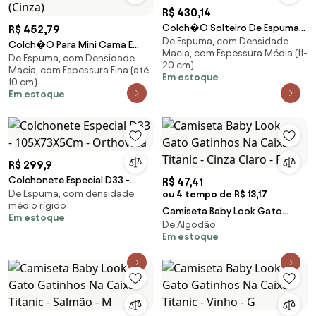
R$ 430,14
Colch�O Solteiro De Espuma
R$ 452,79
De Espuma, com Densidade
D20 88 X 188 X 12 Orthovida
Colch�O Para Mini Cama E
Macia, com Espessura Média (11-
De Espuma, com Densidade
Cama Montessoriana
20 cm)
Macia, com Espessura Fina (até
150X90Cm (Cinza)
Em estoque
10 cm)
Em estoque
R$ 299,9
Colchonete Especial D33 -
R$ 47,41
De Espuma, com densidade
105X73X5Cm - Orthovida
ou 4 tempo de R$ 13,17
médio rígido
Camiseta Baby Look Gato
Em estoque
De Algodão
Gatinhos Na Caixa Titanic -
Em estoque
Cinza Claro - P