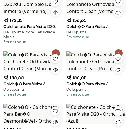
R$ 172,33
R$ 156,65
Colchonete Para Visita D20
Colch�O Para Visita /
De Espuma, com Densidade
De Espuma
Azul Com Selo Do Inmetro
Colchonete Orthovida
Macia
Em estoque
(Vermelho)
Confort Clean (Vermelho)
Em estoque
R$ 156,65
R$ 156,65
Colch�O Para Visita /
Colch�O Para Visita /
De Espuma
De Espuma
Colchonete Orthovida
Colchonete Orthovida
Em estoque
Em estoque
Confort Clean (Marrom)
Confort Clean (Preto)