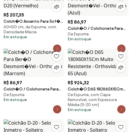
R$ 207,35
Colch�O Assento Para Sof�
R$ 86,97
60×120 cm, de Espuma, com
Pallet - 120X60X12Cm D20
Colch�O / Colchonete Para
Densidade Macia
(Vermelho)
De Espuma
Ber�O Desmont�Vel -
Em estoque
Em estoque
Orthovida (Azul)
R$ 86,97
R$ 924,32
Colch�O / Colchonete Para
Colch�O D65 180X60X15Cm
De Espuma
De Espuma, com Capa
Ber�O Desmont�Vel -
Muito Resistente - Orthovida D
Em estoque
Removível, com Espessura
Orthovida (Marrom)
65 (Azul)
Média (11-20 cm)
Em estoque