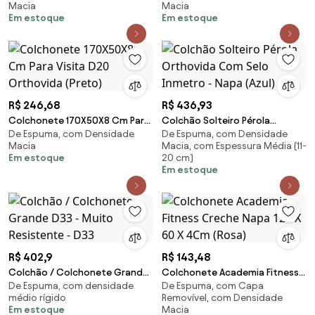
Macia
Macia
Em estoque
Em estoque
R$ 246,68
R$ 436,93
Colchonete 170X50X8 Cm Para
Colchão Solteiro Pérola
De Espuma, com Densidade
De Espuma, com Densidade
Visita D20 Orthovida (Preto)
Orthovida Com Selo Inmetro -
Macia
Macia, com Espessura Média (11-
Napa (Azul)
Em estoque
20 cm)
Em estoque
R$ 402,9
R$ 143,48
Colchão / Colchonete Grande
Colchonete Academia Fitness
De Espuma, com densidade
De Espuma, com Capa
D33 - Muito Resistente - D33
Creche Napa 120 X 60 X 4Cm
médio rígido
Removível, com Densidade
(Rosa)
Em estoque
Macia