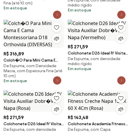
De Espuma, com densidade
195X138Cm P/ Visita Auxiliar
Fina (até 10 cm)
médio rígido
Dobr�Vel (diversos)
Em estoque
Em estoque
R$ 271,59
Colchonete D26 Ideal P/ Visita
R$ 316,89
De Espuma, com densidade
Auxiliar Dobr�Vel Napa
Colch�O Para Mini Cama E
médio rígido
(Vermelho)
De Espuma, com Densidade
Cama Montessoriana D18
Em estoque
Macia, com Espessura Fina (até
Orthovida (DIVERSAS)
10 cm)
Em estoque
R$ 271,59
R$ 143,48
Colchonete D26 Ideal P/ Visita
Colchonete Academia Fitness
De Espuma, com densidade
De Espuma, com Capa
Auxiliar Dobr�Vel Napa (Rosa)
Creche Napa 120 X 60 X 4Cm