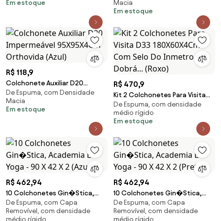
Em estoque
Macia
Em estoque
R$ 118,9
Colchonete Auxiliar D20
R$ 470,9
De Espuma, com Densidade
Impermeável 95X95X4Cm
Kit 2 Colchonetes Para Visita
Macia
Orthovida (Azul)
De Espuma, com densidade
D33 180X60X4Cm Com Selo Do
Em estoque
médio rígido
Inmetro Dobrá... (Roxo)
Em estoque
R$ 462,94
R$ 462,94
10 Colchonetes Gin�Stica,
10 Colchonetes Gin�Stica,
De Espuma, com Capa
De Espuma, com Capa
Academia E Yoga - 90 X 42 X 2
Academia E Yoga - 90 X 42 X 2
Removível, com densidade
Removível, com densidade
(Azul)
(Preto)
médio rígido
médio rígido