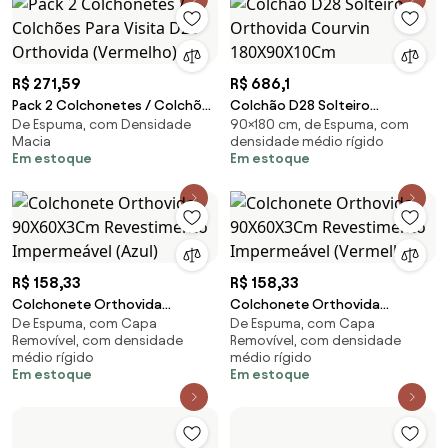
R$ 271,59
R$ 686,1
Pack 2 Colchonetes / Colchões
Colchão D28 Solteiro
De Espuma, com Densidade
90×180 cm, de Espuma, com
Para Visita D20 Orthovida
Orthovida Courvin
Macia
densidade médio rígido
(Vermelho)
180X90X10Cm
Em estoque
Em estoque
R$ 158,33
R$ 158,33
Colchonete Orthovida
Colchonete Orthovida
De Espuma, com Capa
De Espuma, com Capa
90X60X3Cm Revestimento
90X60X3Cm Revestimento
Removível, com densidade
Removível, com densidade
Impermeável (Azul)
Impermeável (Vermelho)
médio rígido
médio rígido
Em estoque
Em estoque