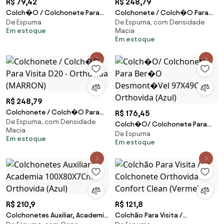
R$ 79,42
R$ 248,79
Colch�O / Colchonete Para
Colchonete / Colch�O Para
De Espuma
De Espuma, com Densidade
Ber�O Desmont�Vel -
Visita D20 - Orthovida (Azul)
Em estoque
Macia
Orthovida
Em estoque
R$ 248,79
Colchonete / Colch�O Para
R$ 176,45
De Espuma, com Densidade
Visita D20 - Orthovida
Colch�O/ Colchonete Para
Macia
(MARRON)
De Espuma
Ber�O Desmont�Vel
Em estoque
Em estoque
97X49Cm Orthovida (Azul)
R$ 210,9
R$ 121,8
Colchonetes Auxiliar, Academia
Colchão Para Visita /