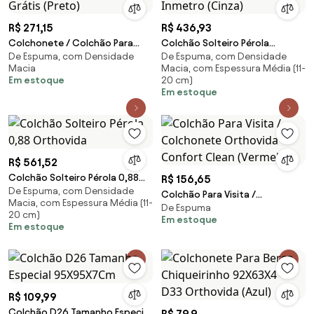
R$ 271,15
R$ 436,93
Colchonete / Colchão Para
Colchão Solteiro Pérola
De Espuma, com Densidade
De Espuma, com Densidade
Visita D20 - Frete Grátis (Preto)
Orthovida Com Selo Inmetro
Macia
Macia, com Espessura Média (11-
(Cinza)
Em estoque
20 cm)
Em estoque
R$ 561,52
Colchão Solteiro Pérola 0,88
R$ 156,65
De Espuma, com Densidade
Orthovida
Colchão Para Visita /
Macia, com Espessura Média (11-
De Espuma
Colchonete Orthovida
20 cm)
Em estoque
Confort Clean (Vermelho)
Em estoque
R$ 109,99
Colchão D26 Tamanho Especial
R$ 79,9