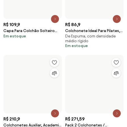
R$ 550,9
R$ 246,29
Colchonete D Visita Casal
Colchonete Para Visita D33
De Espuma, com Densidade
De Espuma, com densidade
128X188X6 Espuma D20 E
180X60X5 Orthovida (Azul)
Macia
médio rígido
Travesseiro (Palha)
Em estoque
Em estoque