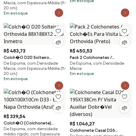
Em estoque
Macia, com Espessura Média (11-
150X70Cm (Palha)
20 cm)
Em estoque
R$ 483,73
R$ 450,53
Colch�O D20 Solteiro
Pack 2 Colchonetes /
De Espuma, com Densidade
De Espuma, com Densidade
Orthovida 88X188X12 Selo
Colch�Es Para Visita D20
Macia, com Espessura Média (11-
Macia
Inmetro
Orthovida (Preto)
20 cm)
Em estoque
Em estoque
R$ 339,54
Colch�O (Colchonete)
R$ 1.046,27
De Espuma, com densidade
100X100X10Cm D33 - Em Napa
Colchonete Casal D26
médio rígido, com Espessura
Orthovida (Azul)