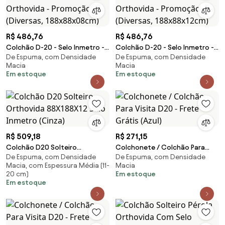
R$ 486,76
R$ 486,76
Colchão D-20 - Selo Inmetro -
Colchão D-20 - Selo Inmetro -
De Espuma, com Densidade
De Espuma, com Densidade
Solteiro Orthovida - Promoção
Solteiro Orthovida - Promoção
Macia
Macia
(Diversas, 188x88x08cm)
(Diversas, 188x88x12cm)
Em estoque
Em estoque
R$ 509,18
R$ 271,15
Colchão D20 Solteiro
Colchonete / Colchão Para
De Espuma, com Densidade
De Espuma, com Densidade
Orthovida 88X188X12 Selo
Visita D20 - Frete Grátis (Azul)
Macia, com Espessura Média (11-
Macia
Inmetro (Cinza)
20 cm)
Em estoque
Em estoque