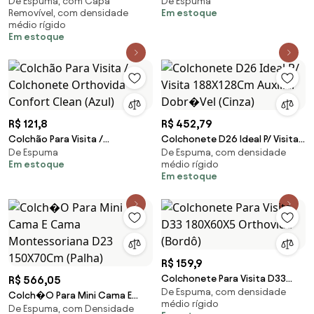
De Espuma, com Capa
De Espuma
100X80X7Cm Orthovida (Azul)
Colchonete Orthovida
Removível, com densidade
Em estoque
Confort Clean (Vermelho)
médio rígido
Em estoque
R$ 121,8
R$ 452,79
Colchão Para Visita /
Colchonete D26 Ideal P/ Visita
De Espuma
De Espuma, com densidade
Colchonete Orthovida
188X128Cm Auxiliar Dobr�Vel
Em estoque
médio rígido
Confort Clean (Azul)
(Cinza)
Em estoque
R$ 159,9
Colchonete Para Visita D33
R$ 566,05
De Espuma, com densidade
180X60X5 Orthovida (Bordô)
Colch�O Para Mini Cama E
médio rígido
De Espuma, com Densidade
Cama Montessoriana D23