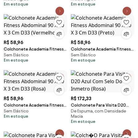
Em estoque
Em estoque
R$ 58,96
R$ 58,96
Colchonete Academia Fitness
Colchonete Academia Fitness
Sem Elástico
Sem Elástico
Abdominal 90 X 40 X 3 Cm D33
Abdominal 90 X 40 X 3 Cm D33
Em estoque
Em estoque
(Vermelho)
(Preto)
R$ 58,96
R$ 172,33
Colchonete Academia Fitness
Colchonete Para Visita D20
Sem Elástico
De Espuma, com Densidade
Abdominal 90 X 40 X 3 Cm D33
Azul Com Selo Do Inmetro
Em estoque
Macia
(Rosa)
(Rosa)
Em estoque