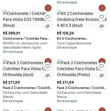
Em estoque
R$ 388,91
R$ 128,36
Colchonete / Colchão Para
Kit 2 Colchonetes
80×190 cm, de Espuma, com
Com Capa Removível
Visita D33 190X80X6 (Rosa)
Ginástica,frete Incluso - 90 X
densidade médio rígido
Em estoque
40 X 3 (Azul)
Em estoque
R$ 271,59
R$ 271,59
Pack 2 Colchonetes / Colchões
Pack 2 Colchonetes / Colchões
De Espuma, com Densidade
De Espuma, com Densidade
Para Visita D20 Orthovida
Para Visita D20 Orthovida
Macia
Macia
(Azul)
(Preto)
Em estoque
Em estoque