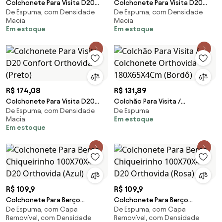
Colchonete Para Visita D20
Colchonete Para Visita D20
De Espuma, com Densidade
De Espuma, com Densidade
Azul Com Selo Do Inmetro
Azul Com Selo Do Inmetro
Macia
Macia
(Azul)
(Preto)
Em estoque
Em estoque
R$ 174,08
R$ 131,89
Colchonete Para Visita D20
Colchão Para Visita /
De Espuma, com Densidade
De Espuma
Confort Orthovida (Preto)
Colchonete Orthovida
Macia
Em estoque
180X65X4Cm (Bordô)
Em estoque
R$ 109,9
R$ 109,9
Colchonete Para Berço
Colchonete Para Berço
De Espuma, com Capa
De Espuma, com Capa
Chiqueirinho 100X70X4 - D20
Chiqueirinho 100X70X4 - D20
Removível, com Densidade
Removível, com Densidade
Orthovida (Azul)
Orthovida (Rosa)