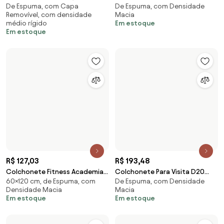
R$ 246,29
R$ 332,75
Colchonete Para Visita D33
Colchonete Casal Para Visita
De Espuma, com densidade
De Espuma, com Capa
180X60X5 Orthovida (Rosa)
180X100X4Cm D33 Napa
médio rígido
Removível, com densidade
Orthovida (Rosa)
Em estoque
médio rígido
Em estoque
R$ 332,75
R$ 109,9