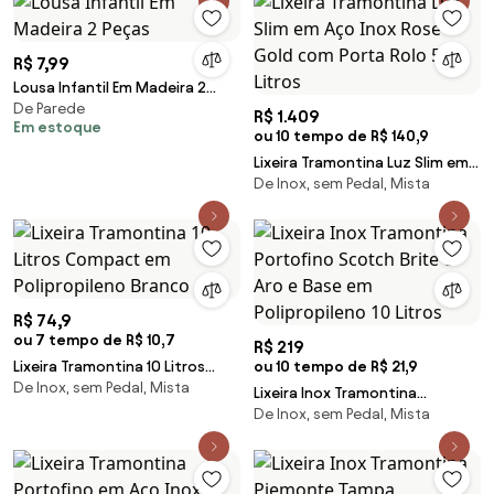
R$ 7,99
Lousa Infantil Em Madeira 2
De Parede
Peças
R$ 1.409
Em estoque
ou 10 tempo de R$ 140,9
Lixeira Tramontina Luz Slim em
De Inox, sem Pedal, Mista
Aço Inox Rose Gold com Porta
Rolo 5,5 Litros
R$ 74,9
ou 7 tempo de R$ 10,7
R$ 219
Lixeira Tramontina 10 Litros
ou 10 tempo de R$ 21,9
De Inox, sem Pedal, Mista
Compact em Polipropileno
Lixeira Inox Tramontina
Branco
De Inox, sem Pedal, Mista
Portofino Scotch Brite e Aro e
Base em Polipropileno 10 Litros