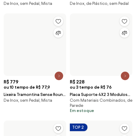
R$ 439
R$ 1.929
ou 10 tempo de R$ 43,9
ou 10 tempo de R$ 192,9
Lixeira Inox Tramontina Perugia
Lixeira de Embutir com Sensor
De Inox, sem Pedal, Mista
De Inox, de Plástico, sem Pedal
Porta Copos Scotch Brite Base
Tramontina Next em Aço Inox
e Aro em Polipropileno 31 Litros
com Balde Plástico 5 L
Carregar mais produtos
1
2
Saltar para o topo
Descubra,
inspire-se e
liberte o lado
criativo