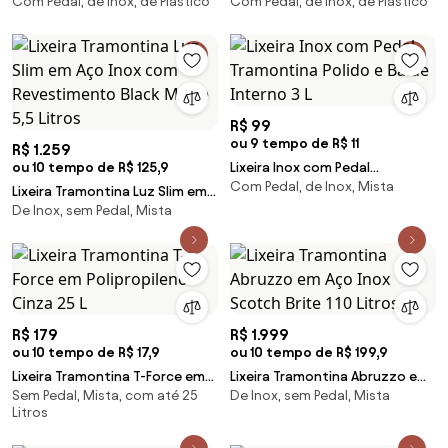
Com Pedal, de Inox, de Plástico
Com Pedal, de Inox, de Plástico
Litros em Aço Inox com Balde
New Tramontina com Tampa
Removível e Pedal
Plástica
R$ 99
ou 9 tempo de R$ 11
R$ 1.259
ou 10 tempo de R$ 125,9
Lixeira Inox com Pedal
Com Pedal, de Inox, Mista
Tramontina Polido e Balde
Lixeira Tramontina Luz Slim em
Interno 3 L
De Inox, sem Pedal, Mista
Aço Inox com Revestimento
Black Matte 5,5 Litros
R$ 179
R$ 1.999
ou 10 tempo de R$ 17,9
ou 10 tempo de R$ 199,9
Lixeira Tramontina T-Force em
Lixeira Tramontina Abruzzo em
Sem Pedal, Mista, com até 25
De Inox, sem Pedal, Mista
Polipropileno Cinza 25 L
Aço Inox Scotch Brite 110 Litros
Litros