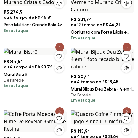
R$ 274,9
ou 6 tempo de R$ 45,81
R$ 531,74
Peso Multicor Grande Bola Azul
ou 12 tempo de R$ 44,31
Em estoque
e Água-marinha Murano
Conjunto com Porta Lápis e
Cristais Cadoro
Em estoque
Porta Clips Vermelho Murano
Cristais Cadoro
R$ 85,41
ou 4 tempo de R$ 23,72
Mural Bistrô
R$ 66,41
De Parede
ou 4 tempo de R$ 18,45
Em estoque
Mural Bijoux Deu Zebra - 4 em 1
De Parede
foto recado bijoux e cabide
Em estoque
R$ 113,91
ou 4 tempo de R$ 31,64