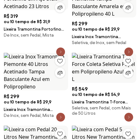
R$ 319
ou 10 tempo de R$ 31,9
R$ 299
Lixeira Tramontina Portofino
ou 10 tempo de R$ 29,9
De Inox, sem Pedal, Mista
em Aço Inox Acetinado 23
Lixeira Inox Tramontina
Litros
Seletiva, de Inox, sem Pedal
Piemonte Tampa Basculante
Amarela em Polipropileno 40 L
R$ 549
ou 10 tempo de R$ 54,9
R$ 299
ou 10 tempo de R$ 29,9
Lixeira Tramontina T-Force
Seletiva, sem Pedal, com Mais
Coleta Seletiva Papel em
Lixeira Inox Tramontina
de 50 Litros
Polipropileno Azul 100 L
De Inox, sem Pedal, Mista
Piemonte 40 Litros Acetinado
Tampa Basculante Azul em
Polipropileno