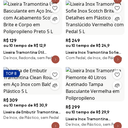
R$ 129
R$ 249
ou 10 tempo de R$ 12,9
ou 10 tempo de R$ 24,9
Lixeira Tramontina Útil
Lixeira Inox Tramontina Sofie
De Inox, Redonda, sem Pedal
Com Pedal, de Inox, de Plástico
Basculante em Aço Inox com
Inox Scotch Brite e Detalhes
Acabamento Scotch Brite e
em Plástico Translúcido
Corpo em Polipropileno Preto 5
Vermelho com Pedal 5 L
TOP 8
L
R$ 309
ou 10 tempo de R$ 30,9
R$ 299
Lixeira de Embutir Tramontina
ou 10 tempo de R$ 29,9
De Inox, de Plástico, sem Pedal
Clean Round em Aço Inox com
Lixeira Inox Tramontina
Balde Plástico 5 L
De Inox, de Plástico, sem Pedal
Piemonte 40 Litros Acetinado