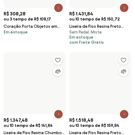
R$ 49
R$ 235
ou 4 tempo de R$ 12,25
ou 10 tempo de R$ 23,5
Lixeira Tramontina 7 Litros
Lixeira Inox Tramontina Swing
De Inox, sem Pedal, Mista
De Inox, Redonda, sem Pedal
Compact em Polipropileno
com Acabamento Scotch Brite
Preto
e Tampa Basculante 5 Litros