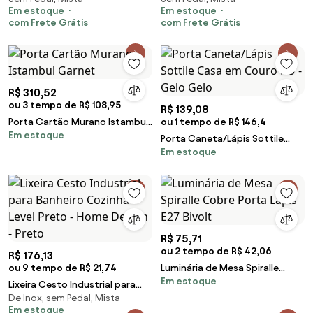
Em estoque
Em estoque
com Frete Grátis
com Frete Grátis
R$ 310,52
ou 3 tempo de R$ 108,95
R$ 139,08
Porta Cartão Murano Istambul
ou 1 tempo de R$ 146,4
Em estoque
Garnet
Porta Caneta/Lápis Sottile
Em estoque
Casa em Couro PU - Gelo Gelo
R$ 75,71
ou 2 tempo de R$ 42,06
R$ 176,13
ou 9 tempo de R$ 21,74
Luminária de Mesa Spiralle
Em estoque
Cobre Porta Lápis E27 Bivolt
Lixeira Cesto Industrial para
De Inox, sem Pedal, Mista
Banheiro Cozinha Level Preto -
Em estoque
Home Design - Preto