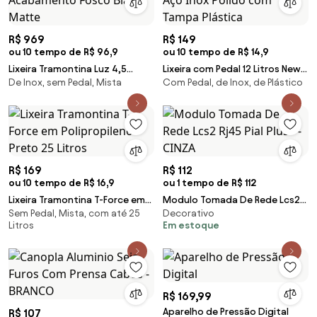
R$ 969
R$ 149
ou 10 tempo de R$ 96,9
ou 10 tempo de R$ 14,9
Lixeira Tramontina Luz 4,5
Lixeira com Pedal 12 Litros New
De Inox, sem Pedal, Mista
Com Pedal, de Inox, de Plástico
Litros em Inox com
Tramontina em Aço Inox Polido
Acabamento Fosco Black
com Tampa Plástica
Matte
R$ 169
R$ 112
ou 10 tempo de R$ 16,9
ou 1 tempo de R$ 112
Lixeira Tramontina T-Force em
Modulo Tomada De Rede Lcs2
Sem Pedal, Mista, com até 25
Decorativo
Polipropileno Preto 25 Litros
Rj45 Pial Plus+ - CINZA
Litros
Em estoque
R$ 169,99
Aparelho de Pressão Digital
R$ 107