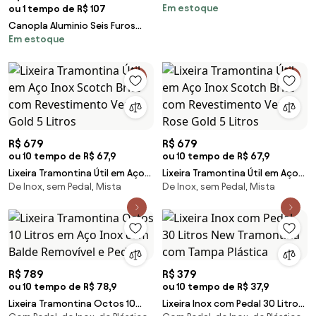
Em estoque
ou 1 tempo de R$ 107
Canopla Aluminio Seis Furos
Em estoque
Com Prensa Cabos - BRANCO
R$ 679
R$ 679
ou 10 tempo de R$ 67,9
ou 10 tempo de R$ 67,9
Lixeira Tramontina Útil em Aço
Lixeira Tramontina Útil em Aço
De Inox, sem Pedal, Mista
De Inox, sem Pedal, Mista
Inox Scotch Brite com
Inox Scotch Brite com
Revestimento Verniz Gold 5
Revestimento Verniz Rose Gold
Litros
5 Litros
R$ 789
R$ 379
ou 10 tempo de R$ 78,9
ou 10 tempo de R$ 37,9
Lixeira Tramontina Octos 10
Lixeira Inox com Pedal 30 Litros