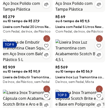
R$ 279
R$ 69
ou 10 tempo de R$ 27,9
ou 6 tempo de R$ 11,5
Lixeira com Pedal 20 Litros New
Lixeira com Pedal 5 Litros New
Com Pedal, de Inox, de Plástico
Com Pedal, de Inox, de Plástico
Tramontina em Aço Inox Polido
Tramontina em Aço Inox Polido
com Tampa Plástica
com Tampa Plástica
TOP 9
R$ 909
R$ 569
ou 10 tempo de R$ 90,9
ou 10 tempo de R$ 56,9
Lixeira de Embutir Tramontina
Lixeira Inox Luz Tramontina com
De Inox, de Plástico, sem Pedal
De Inox, sem Pedal, Mista
Clean Square em Aço Inox com
Acabamento Scotch Brite 4,5 L
Balde Plástico 5 L
TOP 3