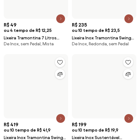
R$ 1.409
R$ 299
ou 10 tempo de R$ 140,9
ou 10 tempo de R$ 29,9
Lixeira Tramontina Luz Slim em
Lixeira Inox Tramontina
De Inox, sem Pedal, Mista
Seletiva, de Inox, sem Pedal
Aço Inox Gold com Porta Rolo
Piemonte 40 Litros Acetinado
5,5 Litros
Tampa Basculante Marrom