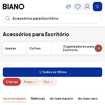
Saltar para o conteúdo
Entrada de pesquisa
Saltar para o rodapé
Acessórios para Escritório
Acessórios
Acessórios para Escritório
Organizadores para
Lixeiras
Cofres
Escritório
Todos os filtros
Ofertas
Preço
Cor
Produtos
recomendados
Melhores
do mais barato
do mais caro
B