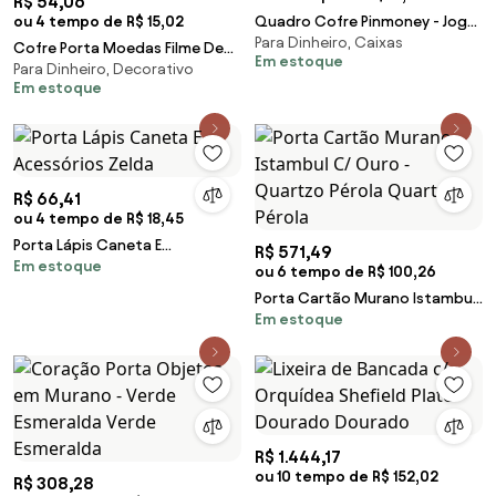
R$ 54,06
ou 4 tempo de R$ 15,02
Quadro Cofre Pinmoney - Jogo
Para Dinheiro, Caixas
Pinball - Unicórnio
Cofre Porta Moedas Filme De
Em estoque
Para Dinheiro, Decorativo
Revelar 35mm De Resina
Em estoque
R$ 66,41
ou 4 tempo de R$ 18,45
Porta Lápis Caneta E
R$ 571,49
Em estoque
Acessórios Zelda
ou 6 tempo de R$ 100,26
Porta Cartão Murano Istambul
Em estoque
C/ Ouro - Quartzo Pérola
Quartzo Pérola
R$ 1.444,17
ou 10 tempo de R$ 152,02
R$ 308,28