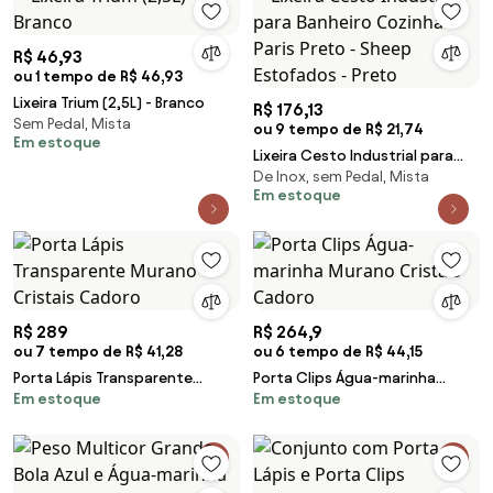
R$ 46,93
ou 1 tempo de R$ 46,93
Lixeira Trium (2,5L) - Branco
R$ 176,13
Sem Pedal, Mista
ou 9 tempo de R$ 21,74
Em estoque
Lixeira Cesto Industrial para
De Inox, sem Pedal, Mista
Banheiro Cozinha Paris Preto -
Em estoque
Sheep Estofados - Preto
R$ 289
R$ 264,9
ou 7 tempo de R$ 41,28
ou 6 tempo de R$ 44,15
Porta Lápis Transparente
Porta Clips Água-marinha
Em estoque
Em estoque
Murano Cristais Cadoro
Murano Cristais Cadoro