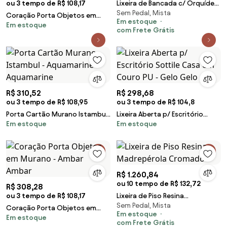
ou 3 tempo de R$ 108,17
Lixeira de Bancada c/ Orquídea
Sem Pedal, Mista
Shefield Plate - Dourado
Coração Porta Objetos em
Em estoque
Dourado
Em estoque
Murano - Verde Esmeralda
com Frete Grátis
Verde Esmeralda
R$ 310,52
R$ 298,68
ou 3 tempo de R$ 108,95
ou 3 tempo de R$ 104,8
Porta Cartão Murano Istambul
Lixeira Aberta p/ Escritório
Em estoque
Em estoque
- Aquamarine Aquamarine
Sottile Casa em Couro PU -
Gelo Gelo
R$ 1.260,84
ou 10 tempo de R$ 132,72
R$ 308,28
ou 3 tempo de R$ 108,17
Lixeira de Piso Resina
Sem Pedal, Mista
Madrepérola Cromado
Coração Porta Objetos em
Em estoque
Em estoque
Murano - Ambar Ambar
com Frete Grátis