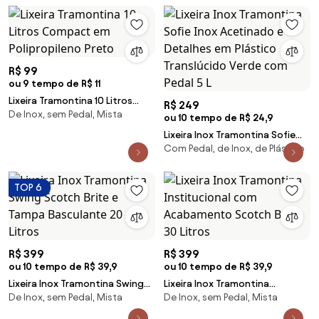
R$ 99
ou 9 tempo de R$ 11
Lixeira Tramontina 10 Litros
R$ 249
De Inox, sem Pedal, Mista
Compact em Polipropileno
ou 10 tempo de R$ 24,9
Preto
Lixeira Inox Tramontina Sofie
Com Pedal, de Inox, de Plástico
Inox Acetinado e Detalhes em
Plástico Translúcido Verde com
Pedal 5 L
TOP 6
R$ 399
R$ 399
ou 10 tempo de R$ 39,9
ou 10 tempo de R$ 39,9
Lixeira Inox Tramontina Swing
Lixeira Inox Tramontina
De Inox, sem Pedal, Mista
De Inox, sem Pedal, Mista
Scotch Brite e Tampa
Institucional com Acabamento
Basculante 20 Litros
Scotch Brite 30 Litros