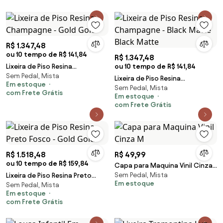
R$ 1.347,48
ou 10 tempo de R$ 141,84
R$ 1.347,48
Lixeira de Piso Resina
ou 10 tempo de R$ 141,84
Sem Pedal, Mista
Champagne - Gold Gold
Lixeira de Piso Resina
Em estoque
Sem Pedal, Mista
Champagne - Black Matte
com Frete Grátis
Em estoque
Black Matte
com Frete Grátis
R$ 1.518,48
R$ 49,99
ou 10 tempo de R$ 159,84
Capa para Maquina Vinil Cinza
Sem Pedal, Mista
Lixeira de Piso Resina Preto
M
Em estoque
Sem Pedal, Mista
Fosco - Gold Gold
Em estoque
com Frete Grátis