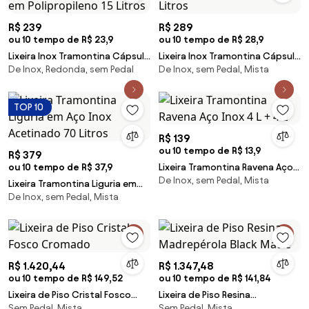
R$ 239
R$ 289
ou 10 tempo de R$ 23,9
ou 10 tempo de R$ 28,9
Lixeira Inox Tramontina Cápsula
Lixeira Inox Tramontina Cápsula
De Inox, Redonda, sem Pedal
De Inox, sem Pedal, Mista
com Acabamento Scotch Brite
Scotch Brite e Aro e Base em
e Aro e Base em Polipropileno 15
Polipropileno 31 Litros
Litros
TOP 10
R$ 139
ou 10 tempo de R$ 13,9
R$ 379
ou 10 tempo de R$ 37,9
Lixeira Tramontina Ravena Aço
De Inox, sem Pedal, Mista
Inox 4 L + 4 L
Lixeira Tramontina Liguria em
De Inox, sem Pedal, Mista
Aço Inox Acetinado 70 Litros
R$ 1.420,44
R$ 1.347,48
ou 10 tempo de R$ 149,52
ou 10 tempo de R$ 141,84
Lixeira de Piso Cristal Fosco
Lixeira de Piso Resina
Sem Pedal, Mista
Sem Pedal, Mista
Cromado
Madrepérola Black Matte