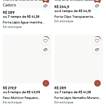
R$ 264,9
ou 6 tempo de R$ 44,15
R$ 289
ou 7 tempo de R$ 41,28
Porta Clips Transparente
Em estoque
Murano Cristais Cadoro
Porta Lápis Água-marinha
Em estoque
Murano Cristais Cadoro
R$ 289
ou 7 tempo de R$ 41,28
R$ 219,9
ou 5 tempo de R$ 43,98
Porta Lápis Vermelho Murano
Em estoque
Cristais Cadoro
Peso Multicor Pequeno
Em estoque
Achatado Colorido Murano
Cristais Cadoro
R$ 219,9
ou 5 tempo de R$ 43,98
R$ 219,9