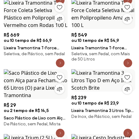
R$ 669
R$ 549
ou 10 tempo de R$ 66,9
ou 10 tempo de R$ 54,9
Lixeira Tramontina T-Force
Lixeira Tramontina T-Force
Seletiva, de Plástico, sem Pedal
Seletiva, sem Pedal, com Mais
Coleta Seletiva Plástico em
Coleta Seletiva Metal em
de 50 Litros
Polipropileno Vermelho com
Polipropileno Amarelo 100 L
Rodas 100 L
R$ 239
ou 10 tempo de R$ 23,9
R$ 29
ou 2 tempo de R$ 14,5
Lixeira Tramontina 3 Litros Tipo
De Inox, de Plástico, sem Pedal
D em Aço Inox Scotch Brite
Saco Plástico de Lixo com Alça
De Plástico, sem Pedal, Mista
para Fechamento 65 Litros (O)
para Lixeiras Tramontina