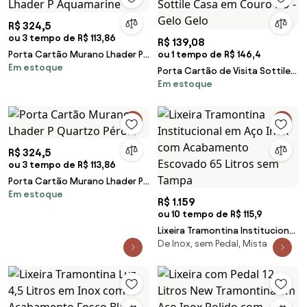
R$ 324,5
ou 3 tempo de R$ 113,86
R$ 139,08
Porta Cartão Murano Lhader P
ou 1 tempo de R$ 146,4
Em estoque
Aquamarine
Porta Cartão de Visita Sottile
Em estoque
Casa em Couro PU - Gelo Gelo
R$ 324,5
ou 3 tempo de R$ 113,86
Porta Cartão Murano Lhader P
Em estoque
Quartzo Pérola
R$ 1.159
ou 10 tempo de R$ 115,9
Lixeira Tramontina Institucional
De Inox, sem Pedal, Mista
em Aço Inox com Acabamento
Escovado 65 Litros sem Tampa