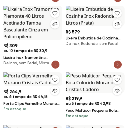
Tampa Basculante Vermelha em
Polipropileno
R$ 579
Lixeira Embutida de Cozinha
De Inox, Redonda, sem Pedal
Inox Redonda 7 Litros (Prata)
R$ 309
ou 10 tempo de R$ 30,9
Lixeira Inox Tramontina
De Inox, sem Pedal, Mista
Piemonte 40 Litros Acetinado
Tampa Basculante Cinza em
Polipropileno
R$ 264,9
ou 6 tempo de R$ 44,15
R$ 219,9
Porta Clips Vermelho Murano
ou 5 tempo de R$ 43,98
Em estoque
Cristais Cadoro
Peso Multicor Pequeno Bola
Em estoque
Colorido Murano Cristais
Cadoro