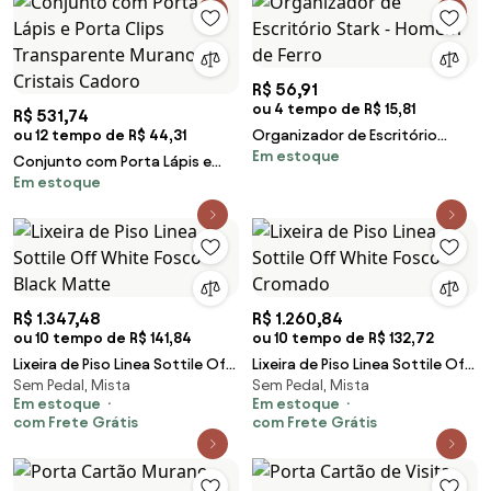
R$ 56,91
ou 4 tempo de R$ 15,81
R$ 531,74
ou 12 tempo de R$ 44,31
Organizador de Escritório
Em estoque
Stark - Homem de Ferro
Conjunto com Porta Lápis e
Em estoque
Porta Clips Transparente
Murano Cristais Cadoro
R$ 1.347,48
R$ 1.260,84
ou 10 tempo de R$ 141,84
ou 10 tempo de R$ 132,72
Lixeira de Piso Linea Sottile Off
Lixeira de Piso Linea Sottile Off
Sem Pedal, Mista
Sem Pedal, Mista
White Fosco Black Matte
White Fosco Cromado
Em estoque
Em estoque
com Frete Grátis
com Frete Grátis