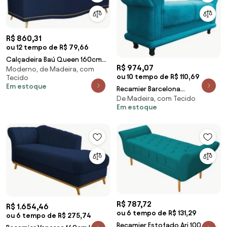
R$ 860,31
ou 12 tempo de R$ 79,66
Calçadeira Baú Queen 160cm
R$ 974,07
Moderno, de Madeira, com
com Tachas Imperial J02 Veludo
ou 10 tempo de R$ 110,69
Tecido
Azul - Mpoze
Em estoque
Recamier Barcelona
De Madeira, com Tecido
Namoradeira Calçadeira Suede
Em estoque
Azul Turquesa com Strass M11 -
D'Rosi
R$ 787,72
R$ 1.654,46
ou 6 tempo de R$ 131,29
ou 6 tempo de R$ 275,74
Recamier Estofado Ari 100 cm