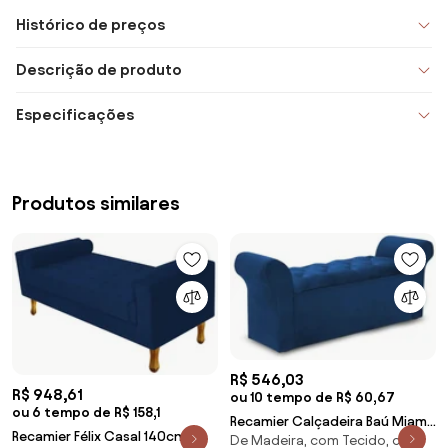
Histórico de preços
Descrição de produto
Especificações
Produtos similares
R$ 546,03
R$ 948,61
ou 10 tempo de R$ 60,67
ou 6 tempo de R$ 158,1
Recamier Calçadeira Baú Miami
Recamier Félix Casal 140cm
De Madeira, com Tecido, com
Veludo Azul - Simbal - Azul