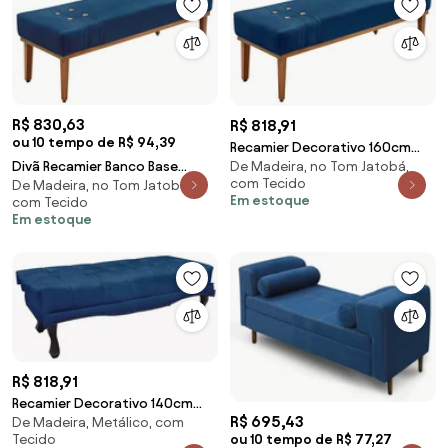
R$ 830,63
R$ 818,91
ou 10 tempo de R$ 94,39
Recamier Decorativo 160cm
Divã Recamier Banco Base
De Madeira, no Tom Jatobá,
Kors Suede Pés de Madeira Azul
com Tecido
De Madeira, no Tom Jatobá,
Madeira para Quarto Gênova
Marinho G63 - Gran Belo
Em estoque
com Tecido
140cm Suede S04 - D'Rossi -
Em estoque
Azul Marinho
R$ 818,91
Recamier Decorativo 140cm
R$ 695,43
De Madeira, Metálico, com
Loewe Suede Pés de Madeira
Tecido
ou 10 tempo de R$ 77,27
Azul Marinho G63 - Gran Belo