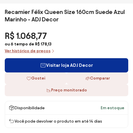
Recamier Félix Queen Size 160cm Suede Azul
Marinho - ADJ Decor
R$ 1.068,77
ou 6 tempo de R$ 178,13
Ver histórico de preços
Visitar loja ADJ Decor
Gostei
Comparar
Preço monitorado
Disponibilidade
Em estoque
Você pode devolver o produto em até 14 dias