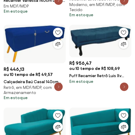
Recamier Vanessa 140cm Lado
Moderno, em MDF/MDP, com
Solteiro Suede Azul Turquesa -
Em MDF/MDP
Direito Suede Azul Marinho -
Tecido
ADJ Decor
Em estoque
ADJ Decor
Em estoque
R$ 956,47
ou 10 tempo de R$ 108,69
R$ 446,13
ou 10 tempo de R$ 49,57
Puff Recamier Retrô Luis Xv
Em estoque
Calçadeira Baú Casal 140cm
Captonê Quarto Vicenza
Retrô, em MDF/MDP, com
Caribe Pés Palito Suede Azul -
140cm Veludo S04 - D'Rossi -
Armazenamento
Sheep Estofados - Azul
Azul Marinho
Em estoque