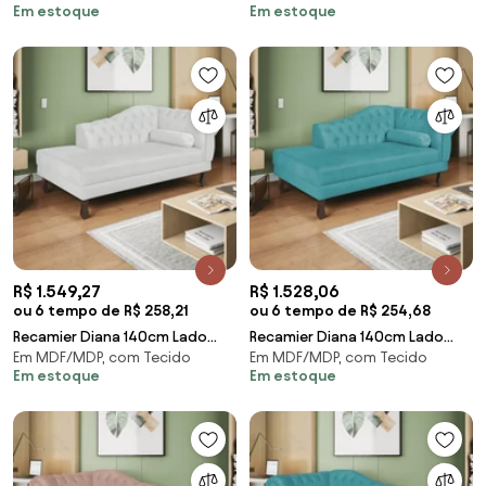
Em estoque
Em estoque
Decor
ADJ Decor
R$ 1.549,27
R$ 1.528,06
ou 6 tempo de R$ 258,21
ou 6 tempo de R$ 254,68
Recamier Diana 140cm Lado
Recamier Diana 140cm Lado
Em MDF/MDP, com Tecido
Em MDF/MDP, com Tecido
Esquerdo Corano Branco - ADJ
Esquerdo Suede Azul Turquesa
Em estoque
Em estoque
Decor
- ADJ Decor