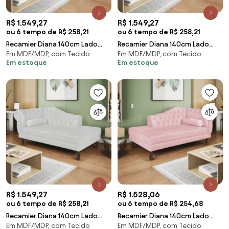
R$ 1.549,27
R$ 1.549,27
ou 6 tempo de R$ 258,21
ou 6 tempo de R$ 258,21
Recamier Diana 140cm Lado
Recamier Diana 140cm Lado
Em MDF/MDP, com Tecido
Em MDF/MDP, com Tecido
Direito Corano Cinza - ADJ
Direito Corano Bege - ADJ
Em estoque
Em estoque
Decor
Decor
R$ 1.549,27
R$ 1.528,06
ou 6 tempo de R$ 258,21
ou 6 tempo de R$ 254,68
Recamier Diana 140cm Lado
Recamier Diana 140cm Lado
Em MDF/MDP, com Tecido
Em MDF/MDP, com Tecido
Direito Corano Branco - ADJ
Esquerdo Suede Rosa Bebê -