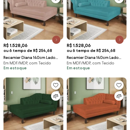
R$ 1.528,06
R$ 1.528,06
ou 6 tempo de R$ 254,68
ou 6 tempo de R$ 254,68
Recamier Diana 140cm Lado
Recamier Diana 140cm Lado
Em MDF/MDP, com Tecido
Em MDF/MDP, com Tecido
Direito Suede Rosê - ADJ Decor
Direito Suede Azul Turquesa -
Em estoque
Em estoque
ADJ Decor