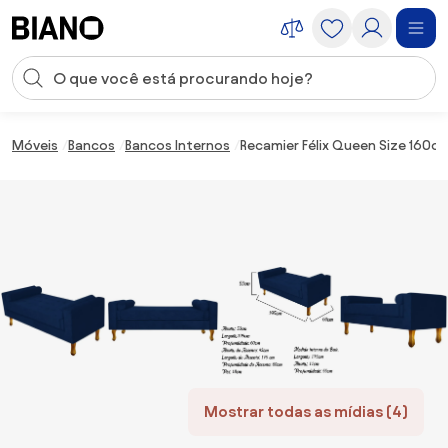
Saltar para o conteúdo
Entrada de pesquisa
Saltar para o rodapé
Móveis
Bancos
Bancos Internos
Recamier Félix Queen Size 160c
Mostrar todas as mídias (4)