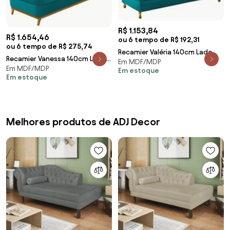
R$ 1.153,84
R$ 1.654,46
ou 6 tempo de R$ 192,31
ou 6 tempo de R$ 275,74
Recamier Valéria 140cm Lado
Recamier Vanessa 140cm Lado
Em MDF/MDP
Esquerdo Suede Azul Turquesa
Em MDF/MDP
Esquerdo Suede Azul Turquesa
Em estoque
- ADJ Decor
Em estoque
- ADJ Decor
Melhores produtos de ADJ Decor