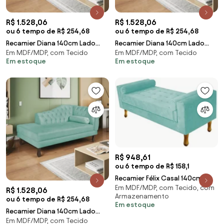
R$ 1.528,06
R$ 1.528,06
ou 6 tempo de R$ 254,68
ou 6 tempo de R$ 254,68
Recamier Diana 140cm Lado
Recamier Diana 140cm Lado
Em MDF/MDP, com Tecido
Em MDF/MDP, com Tecido
Esquerdo Suede Verde - ADJ
Esquerdo Suede Terracota -
Em estoque
Em estoque
Decor
ADJ Decor
R$ 948,61
ou 6 tempo de R$ 158,1
Recamier Félix Casal 140cm
Em MDF/MDP, com Tecido, com
Suede Azul Tiffany - ADJ Decor
R$ 1.528,06
Armazenamento
ou 6 tempo de R$ 254,68
Em estoque
Recamier Diana 140cm Lado
Em MDF/MDP, com Tecido
Esquerdo Suede Azul Tiffany -