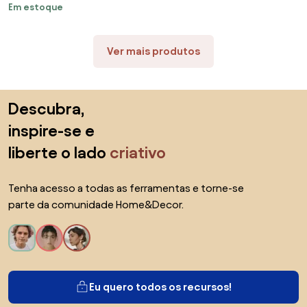
Em estoque
ADJ Decor
Ver mais produtos
Saltar para o topo
Descubra,
inspire-se e
liberte o lado
criativo
Tenha acesso a todas as ferramentas e torne-se
parte da comunidade Home&Decor.
Eu quero todos os recursos!