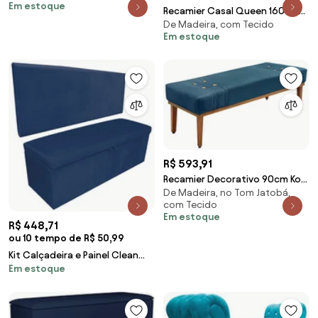
Em estoque
Recamier Casal Queen 160cm
De Madeira, com Tecido
Turim Veludo Azul - Simbal - Azul
Em estoque
R$ 593,91
Recamier Decorativo 90cm Kors
De Madeira, no Tom Jatobá,
Veludo Pés de Madeira Azul
com Tecido
Marinho G63 - Gran Belo
Em estoque
R$ 448,71
ou 10 tempo de R$ 50,99
Kit Calçadeira e Painel Clean
Em estoque
100 cm Suede - Azul Marinho