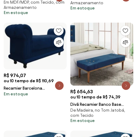
Em MDF/MDP, com Tecido, com
Suede Azul Marinho - ADJ Decor
Armazenamento
Armazenamento
Em estoque
Em estoque
R$ 974,07
ou 10 tempo de R$ 110,69
Recamier Barcelona
R$ 654,63
Em estoque
Namoradeira Calçadeira Suede
ou 10 tempo de R$ 74,39
M11 - D'Rossi - Azul Marinho
Divã Recamier Banco Base
De Madeira, no Tom Jatobá,
Madeira para Quarto Gênova
com Tecido
90cm Suede S04 - D'Rossi -
Em estoque
Azul Marinho