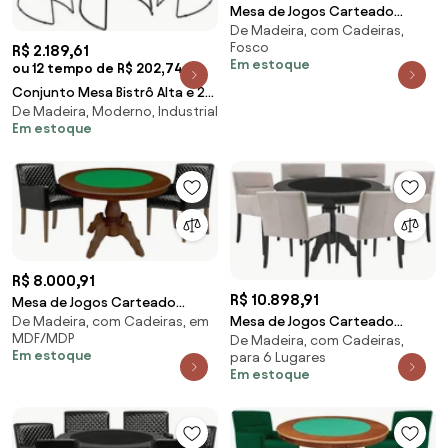
Mesa de Jogos Carteado
De Madeira, com Cadeiras,
Redonda Montreal Tampo
Fosco
R$ 2.189,61
Reversível Preto com 2
Em estoque
ou 12 tempo de R$ 202,74
Cadeiras Liverpool Corino
Preto Matelassê G36 G15 -
Conjunto Mesa Bistrô Alta e 2
De Madeira, Moderno, Industrial
Gran Belo
Banquetas com Encosto Estilo
Em estoque
Industrial
R$ 8.000,91
R$ 10.898,91
Mesa de Jogos Carteado
Mesa de Jogos Carteado
De Madeira, com Cadeiras, em
Redonda Montreal Tampo
MDF/MDP
De Madeira, com Cadeiras,
Montreal Redonda Tampo
Reversível Imbuia com 2
Em estoque
para 6 Lugares
Reversível Preto com 6
Cadeiras Liverpool PU Sintético
Em estoque
Cadeiras Vicenza Nude G36 G15
Preto Matelassê G36 G15 -
- Gran Belo
Gran Belo