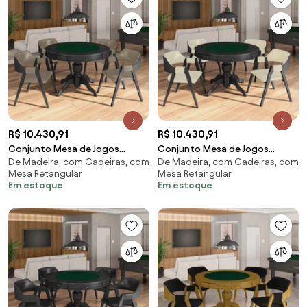
R$ 10.430,91
R$ 10.430,91
Conjunto Mesa de Jogos
Conjunto Mesa de Jogos
De Madeira, com Cadeiras, com
De Madeira, com Cadeiras, com
Carteado Bellagio Tampo
Carteado Bellagio Tampo
Mesa Retangular
Mesa Retangular
Reversível e 4 Cadeiras Madeira
Reversível e 4 Cadeiras Madeira
Em estoque
Em estoque
Poker Base Estrela PU
Poker Base Estrela PU
Nude/Preto G42 - Gran Belo
OffWhite/Preto G42 - Gran
Belo