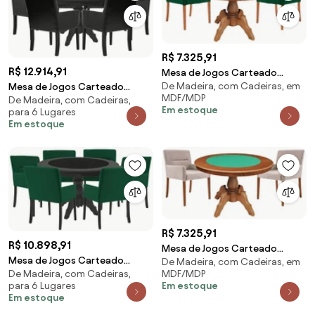
R$ 7.325,91
R$ 12.914,91
Mesa de Jogos Carteado
De Madeira, com Cadeiras, em
Redonda Montreal Tampo
Mesa de Jogos Carteado
MDF/MDP
De Madeira, com Cadeiras,
Reversível Amêndoa com 2
Montreal Redonda Tampo
Em estoque
para 6 Lugares
Cadeiras Vicenza Verde G36
Reversível Preto com 6
Em estoque
G15 - Gran Belo
Cadeiras Liverpool Corino
Preto Matelassê G36 G15 -
Gran Belo
R$ 7.325,91
R$ 10.898,91
Mesa de Jogos Carteado
Mesa de Jogos Carteado
De Madeira, com Cadeiras, em
Redonda Montreal Tampo
MDF/MDP
De Madeira, com Cadeiras,
Montreal Redonda Tampo
Reversível Amêndoa com 2
Em estoque
para 6 Lugares
Reversível Preto com 6
Cadeiras Vicenza Nude G36 G15
Em estoque
Cadeiras Vicenza Verde G36
- Gran Belo