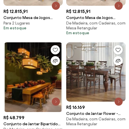
R$ 12.815,91
R$ 12.815,91
Conjunto Mesa de Jogos
Conjunto Mesa de Jogos
Para 2 Lugares
De Madeira, com Cadeiras, com
Carteado Bellagio Tampo
Carteado Bellagio Tampo
Em estoque
Mesa Retangular
Reversível Verde e 6 Cadeiras
Reversível Verde e 6 Cadeiras
Em estoque
Madeira Poker Base Cone Linho
Madeira Poker Base Cone Linho
Cinza/Mel G42 - Gran Belo
Cinza/Nogueira G42 - Gran
Belo
R$ 16.169
Conjunto de Jantar Flower -
R$ 48.799
De Madeira, com Cadeiras, com
220cm x 100cm x 77cm
Mesa Retangular
Conjunto de Jantar Bipartido