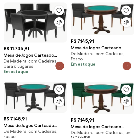
G15 - Gran Belo
R$ 7.145,91
Mesa de Jogos Carteado
R$ 11.735,91
De Madeira, com Cadeiras,
Victoria Redonda Tampo
Mesa de Jogos Carteado
Fosco
Reversível Imbuia com 2
De Madeira, com Cadeiras,
Montreal Redonda Tampo
Em estoque
Cadeiras Vicenza Preto Fosco
para 6 Lugares
Reversível Preto com 6
Em estoque
G36 G15 - Gran Belo
Cadeiras PU Sintético Preto
Liso G36 G15 - Gran Belo
R$ 7.145,91
R$ 7.145,91
Mesa de Jogos Carteado
Mesa de Jogos Carteado
De Madeira, com Cadeiras,
Victoria Redonda Tampo
De Madeira, com Cadeiras, em
Victoria Redonda Tampo
Fosco
Reversível Preto com 2
MDF/MDP