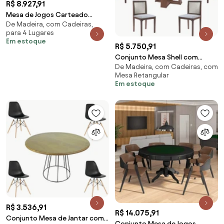
R$ 8.927,91
Mesa de Jogos Carteado
De Madeira, com Cadeiras,
Victoria Redonda Tampo
para 4 Lugares
Reversível Amêndoa com Kit 4
Em estoque
Cadeiras Vicenza Verde G36
R$ 5.750,91
G15 - Gran Belo
Conjunto Mesa Shell com
De Madeira, com Cadeiras, com
Tampo de Vidro 160x90 cm e 6
Mesa Retangular
Cadeiras Steve Amêndoa G55 -
Em estoque
Gran Belo
R$ 3.536,91
R$ 14.075,91
Conjunto Mesa de Jantar com
Conjunto Mesa de Jogos