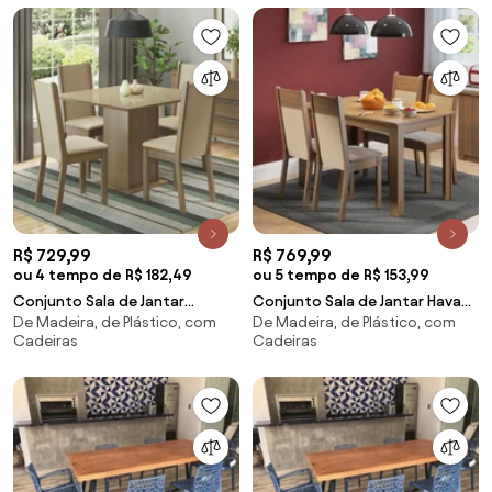
R$ 729,99
R$ 769,99
ou 4 tempo de R$ 182,49
ou 5 tempo de R$ 153,99
Conjunto Sala de Jantar
Conjunto Sala de Jantar Havana
De Madeira, de Plástico, com
De Madeira, de Plástico, com
Moscou Plus Madesa Mesa
Madesa Mesa Tampo de
Cadeiras
Cadeiras
Tampo de Vidro com 4
Madeira com 4 Cadeiras
Cadeiras
Rustic/Crema/Sintético Bege
Rustic/Crema/Sintético Bege
Cor:Rustic/Crema/Sintético
Cor:Rustic/Crema/Sintético
Bege
Bege