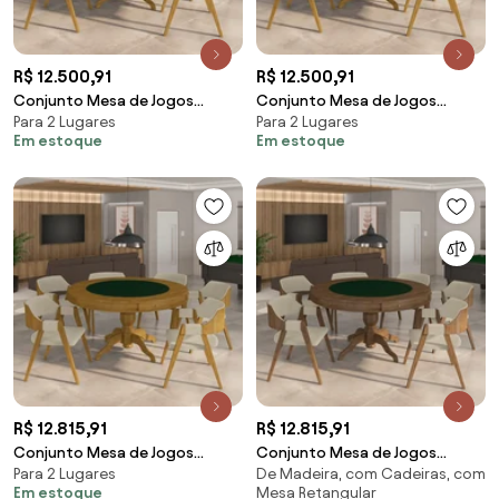
R$ 12.500,91
R$ 12.500,91
Conjunto Mesa de Jogos
Conjunto Mesa de Jogos
Para 2 Lugares
Para 2 Lugares
Carteado Bellagio Tampo
Carteado Bellagio Tampo
Em estoque
Em estoque
Reversível e 6 Cadeiras Madeira
Reversível e 6 Cadeiras Madeira
Poker Base Estrela Veludo
Poker Base Estrela Veludo
Preto/Mel G42 - Gran Belo
Verde/Mel G42 - Gran Belo
R$ 12.815,91
R$ 12.815,91
Conjunto Mesa de Jogos
Conjunto Mesa de Jogos
Para 2 Lugares
De Madeira, com Cadeiras, com
Carteado Bellagio Tampo
Carteado Bellagio Tampo
Em estoque
Mesa Retangular
Reversível Verde e 6 Cadeiras
Reversível Verde e 6 Cadeiras