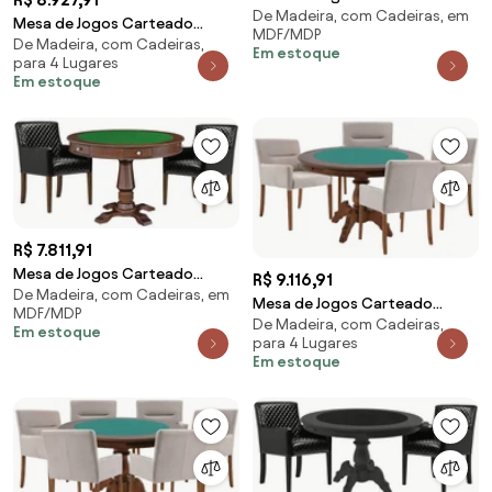
De Madeira, com Cadeiras, em
Victoria Redonda Tampo
Mesa de Jogos Carteado
MDF/MDP
Reversível Imbuia com Kit 2
De Madeira, com Cadeiras,
Victoria Redonda Tampo
Em estoque
Cadeiras Liverpool Corino
para 4 Lugares
Reversível Amêndoa com 4
Em estoque
Preto Liso G36 G15 - Gran Belo
Cadeiras Vicenza Verde G36
G15 - Gran Belo
R$ 7.811,91
Mesa de Jogos Carteado
R$ 9.116,91
De Madeira, com Cadeiras, em
Victoria Redonda Tampo
Mesa de Jogos Carteado
MDF/MDP
Reversível Imbuia com Kit 2
De Madeira, com Cadeiras,
Redonda Montreal Tampo
Em estoque
Cadeiras Liverpool PU Sintético
para 4 Lugares
Reversível Imbuia com 4
Preto Matelassê G36 G15 -
Em estoque
Cadeiras Vicenza Nude G36 G15
Gran Belo
- Gran Belo