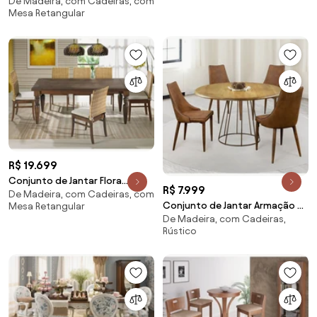
De Madeira, com Cadeiras, com
Andaluzia 14 Lugares Kleiner
Mesa Retangular
Schein -
R$ 19.699
Conjunto de Jantar Flora
R$ 7.999
De Madeira, com Cadeiras, com
Madeira Maciça e Cadeiras Lille
Conjunto de Jantar Armação 4
Mesa Retangular
- 2,40 x 1,10 - 8 Cadeiras
De Madeira, com Cadeiras,
Cadeiras
Rústico