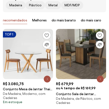
Madeira
Plástico
Metal
MDF/MDP
Produtos
recomendados
Melhores
do mais barato
do mais caro
B
TOP 1
R$ 3.080,75
R$ 679,99
ou 4 tempo de R$ 169,99
Conjunto Mesa de Jantar Thai
De Madeira, Moderno, com
Redonda Vidro Incolor - 1,10m +
Conjunto Sala de Jantar
Cadeiras
De Madeira, de Plástico, com
2 Cadeiras Dalí Palha Larga -
Madesa Sheila Mesa Tampo de
Em estoque
Cadeiras
Cognac
Madeira com 4 Cadeiras
Rustic/Preto Cor:Preto/Rustic