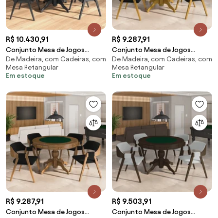
R$ 10.430,91
R$ 9.287,91
Conjunto Mesa de Jogos
Conjunto Mesa de Jogos
De Madeira, com Cadeiras, com
De Madeira, com Cadeiras, com
Carteado Bellagio Tampo
Carteado Bellagio Tampo
Mesa Retangular
Mesa Retangular
Reversível e 4 Cadeiras Madeira
Reversível e 4 Cadeiras Madeira
Em estoque
Em estoque
Poker Base Estrela PU
Poker Base Estrela Veludo
Preto/Preto G42 - Gran Belo
Preto/Mel G42 - Gran Belo
R$ 9.287,91
R$ 9.503,91
Conjunto Mesa de Jogos
Conjunto Mesa de Jogos