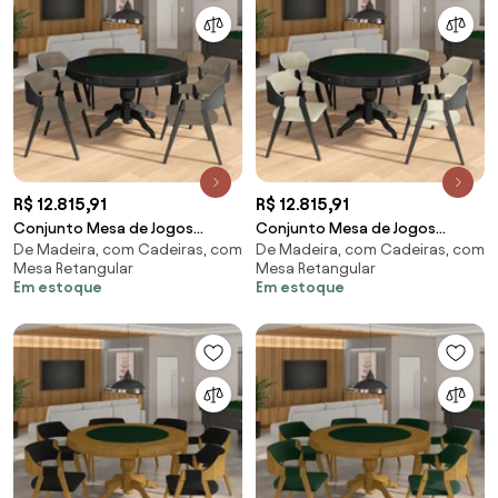
R$ 12.815,91
R$ 12.815,91
Conjunto Mesa de Jogos
Conjunto Mesa de Jogos
De Madeira, com Cadeiras, com
De Madeira, com Cadeiras, com
Carteado Bellagio Tampo
Carteado Bellagio Tampo
Mesa Retangular
Mesa Retangular
Reversível e 6 Cadeiras Madeira
Reversível e 6 Cadeiras Madeira
Em estoque
Em estoque
Poker Base Estrela PU
Poker Base Estrela PU
Nude/Preto G42 - Gran Belo
OffWhite/Preto G42 - Gran
Belo