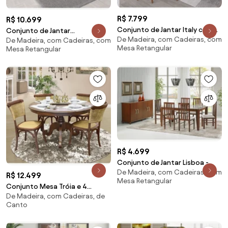
R$ 7.799
R$ 10.699
Conjunto de Jantar Italy com
Conjunto de Jantar
De Madeira, com Cadeiras, com
Cadeira Roma Miller Interiores -
De Madeira, com Cadeiras, com
Copacabana com 8 Cadeiras
Mesa Retangular
Mesa Retangular
Mesa 1,60 com 6 cadeiras
Miller Interiores -
R$ 4.699
Conjunto de Jantar Lisboa -
De Madeira, com Cadeiras, com
R$ 12.499
Mesa Retangular
Conjunto Mesa Tróia e 4
De Madeira, com Cadeiras, de
Cadeiras Versalhes -
Canto