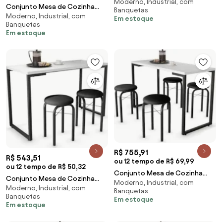
Moderno, Industrial, com
Prattica Industrial 120cm com 2
Conjunto Mesa de Cozinha
Banquetas
Banquetas F02
Moderno, Industrial, com
Prattica Industrial 90cm com 2
Em estoque
Banquetas
Banquetas F02
Em estoque
R$ 755,91
R$ 543,51
ou 12 tempo de R$ 69,99
ou 12 tempo de R$ 50,32
Conjunto Mesa de Cozinha
Conjunto Mesa de Cozinha
Moderno, Industrial, com
Prattica Industrial 120cm com 4
Moderno, Industrial, com
Prattica Industrial 120cm com 2
Banquetas
Banquetas F02
Banquetas
Banquetas F02
Em estoque
Em estoque