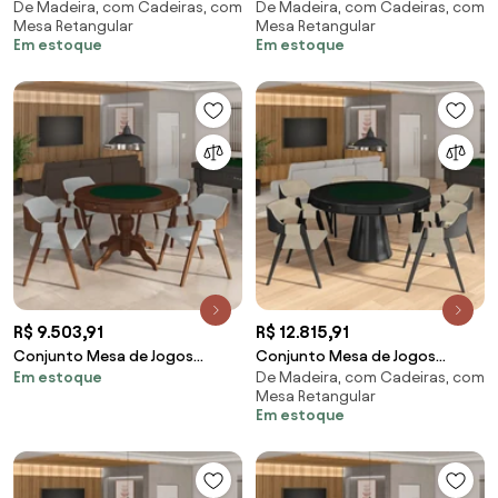
De Madeira, com Cadeiras, com
De Madeira, com Cadeiras, com
Carteado Bellagio Tampo
Carteado Bellagio Tampo
Mesa Retangular
Mesa Retangular
Reversível e 4 Cadeiras Madeira
Reversível Verde e 4 Cadeiras
Em estoque
Em estoque
Poker Base Estrela Veludo
Madeira Poker Base Estrela
Preto/Nogueira G42 - Gran Belo
Linho Cinza/Capuccino G42 -
Gran Belo
R$ 9.503,91
R$ 12.815,91
Conjunto Mesa de Jogos
Conjunto Mesa de Jogos
Em estoque
De Madeira, com Cadeiras, com
Carteado Bellagio Tampo
Carteado Bellagio Tampo
Mesa Retangular
Reversível Verde e 4 Cadeiras
Reversível e 6 Cadeiras Madeira
Em estoque
Madeira Poker Base Estrela
Poker Base Cone PU Bege/Preto
Linho Cinza/Imbuia G42 - Gran
G42 - Gran Belo
Belo