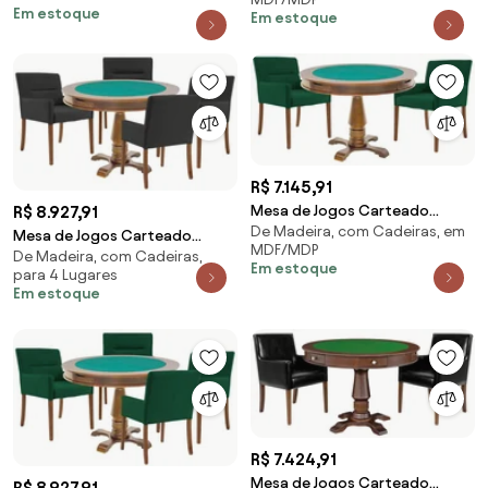
Reversível Imbuia com 2
Em estoque
Em estoque
Cadeiras Vicenza Preto Fosco
Cadeiras Vicenza Verde G36
G36 G15 - Gran Belo
G15 - Gran Belo
R$ 7.145,91
R$ 8.927,91
Mesa de Jogos Carteado
De Madeira, com Cadeiras, em
Victoria Redonda Tampo
Mesa de Jogos Carteado
MDF/MDP
Reversível Amêndoa com 2
De Madeira, com Cadeiras,
Victoria Redonda Tampo
Em estoque
para 4 Lugares
Cadeiras Vicenza Verde G36
Reversível Amêndoa com 4
Em estoque
G15 - Gran Belo
Cadeiras Vicenza Preto Fosco
G36 G15 - Gran Belo
R$ 7.424,91
Mesa de Jogos Carteado
R$ 8.927,91