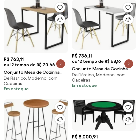
R$ 736,11
R$ 763,11
ou 12 tempo de R$ 68,16
ou 12 tempo de R$ 70,66
Conjunto Mesa de Cozinha
Conjunto Mesa de Cozinha
De Plástico, Moderno, com
Prattica Industrial 120cm e 2
De Plástico, Moderno, com
Prattica Industrial 90cm e 2
Cadeiras
Cadeiras Eames
Cadeiras
Cadeiras Eames F
Em estoque
Em estoque
R$ 8.000,91