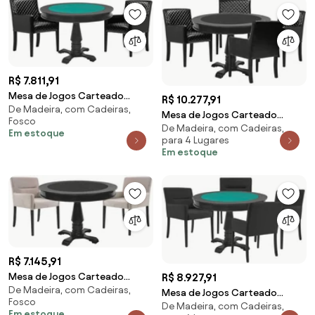
R$ 7.811,91
Mesa de Jogos Carteado
R$ 10.277,91
De Madeira, com Cadeiras,
Victoria Redonda Tampo
Mesa de Jogos Carteado
Fosco
Reversível Preto com 2
De Madeira, com Cadeiras,
Redonda Victoria Tampo
Em estoque
Cadeiras Liverpool Corino
para 4 Lugares
Reversível Preto com 4
Preto Matelassê G36 G15 -
Em estoque
Cadeiras Liverpool Corino
Gran Belo
Preto Matelassê G36 G15 -
Gran Belo
R$ 7.145,91
R$ 8.927,91
Mesa de Jogos Carteado
De Madeira, com Cadeiras,
Redonda Victoria Tampo
Mesa de Jogos Carteado
Fosco
Reversível Preto com 2
De Madeira, com Cadeiras,
Victoria Redonda Tampo
Em estoque