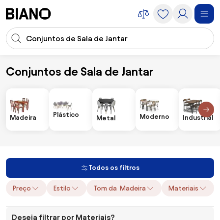
Saltar para o conteúdo
Entrada de pesquisa
Saltar para o rodapé
Conjuntos de Sala de Jantar
Móveis
Mesas
Conjuntos de Sala de Jantar
Plástico
Moderno
Industrial
Madeira
Metal
Todos os filtros
Preço
Estilo
Tom da Madeira
Materiais
Deseja filtrar por Materiais?