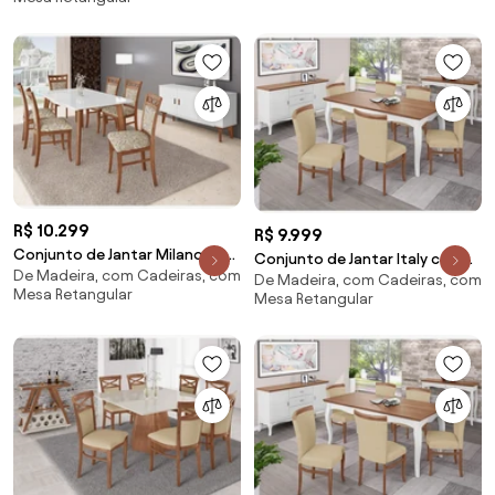
Interiores - Mesa 1,60 com 6
cadeiras
R$ 10.299
R$ 9.999
Conjunto de Jantar Milano com
Conjunto de Jantar Italy com
De Madeira, com Cadeiras, com
Cadeira Paris Miller Interiores -
De Madeira, com Cadeiras, com
Cadeira Roma Miller Interiores -
Mesa Retangular
Mesa Retangular
Mesa 1,80 com 8 Cadeiras
Mesa 2,00 com 8 cadeiras