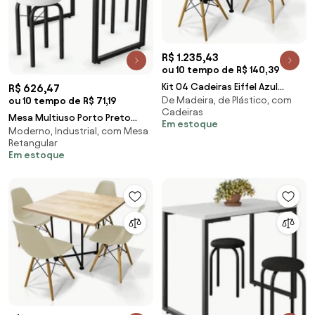
R$ 1.235,43
ou 10 tempo de R$ 140,39
Kit 04 Cadeiras Eiffel Azul
R$ 626,47
De Madeira, de Plástico, com
Turquesa e 01 Mesa de Jantar
ou 10 tempo de R$ 71,19
Cadeiras
04 Lugares Jade 90 cm Preto
Mesa Multiuso Porto Preto
Em estoque
Base Metálica Industrial Preto
Moderno, Industrial, com Mesa
90cm com 02 Banquetas Manu
M05 - D'Rossi
Retangular
Corino Branco - D'Rossi
Em estoque