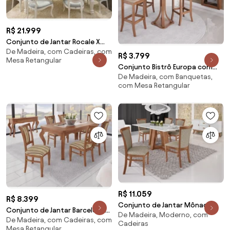
R$ 21.999
Conjunto de Jantar Rocale X
De Madeira, com Cadeiras, com
com Cadeiras Medalhão Kleiner
R$ 3.799
Mesa Retangular
Schein -
Conjunto Bistrô Europa com
De Madeira, com Banquetas,
Banqueta Dubai Miller
com Mesa Retangular
Interiores
R$ 11.059
R$ 8.399
Conjunto de Jantar Mônaco
Conjunto de Jantar Barcelona
De Madeira, Moderno, com
Miller Interiores - Mesa 1,80
De Madeira, com Cadeiras, com
com Cadeira Munike Miller
Cadeiras
com 8 cadeiras
Mesa Retangular