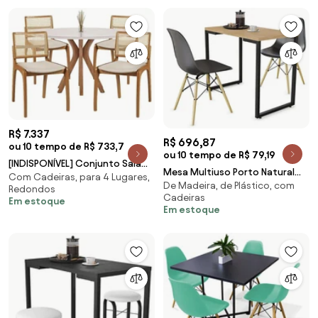
R$ 7.337
R$ 696,87
ou 10 tempo de R$ 733,7
ou 10 tempo de R$ 79,19
[INDISPONÍVEL] Conjunto Sala
Mesa Multiuso Porto Natural
Com Cadeiras, para 4 Lugares,
de Jantar com 4 Cadeiras
De Madeira, de Plástico, com
90cm com 02 Cadeiras Eiffel
Redondos
Moringa - WP 56508 Conjunto
Cadeiras
Preto - D'Rossi
Em estoque
Sala de Jantar com 4 Cadeiras
Em estoque
Moringa - WP 56508