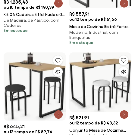
R$ 1.235,43
ou 10 tempo de R$ 140,39
R$ 557,91
Kit 04 Cadeiras Eiffel Nude e 01
ou 12 tempo de R$ 51,66
De Madeira, de Plástico, com
Mesa de Jantar 04 Lugares Jade
Cadeiras
90 cm Natural Base Metálica
Mesa de Cozinha Bistrô Porto
Em estoque
Moderno, Industrial, com
Industrial Preto M05 - D'Rossi
Branco 90cm com 2 Banquetas
Banquetas
Industriais M
Em estoque
R$ 521,91
ou 12 tempo de R$ 48,32
R$ 645,21
Conjunto Mesa de Cozinha
ou 12 tempo de R$ 59,74