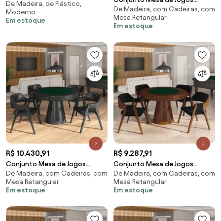
De Madeira, de Plástico,
4 Cadeiras Garabit/Telaio
De Madeira, com Cadeiras, com
Carteado Bellagio Tampo
Moderno
Preto/Castanho G04 - Gran
Mesa Retangular
Reversível e 6 Cadeiras Madeira
Em estoque
Belo
Em estoque
Poker PU Caramelo/Preto G42 -
Gran Belo
R$ 10.430,91
R$ 9.287,91
Conjunto Mesa de Jogos
Conjunto Mesa de Jogos
De Madeira, com Cadeiras, com
De Madeira, com Cadeiras, com
Carteado Bellagio Tampo
Carteado Bellagio Tampo
Mesa Retangular
Mesa Retangular
Reversível e 4 Cadeiras Madeira
Reversível e 4 Cadeiras Madeira
Em estoque
Em estoque
Poker Base Cone PU Preto/Preto
Poker Base Cone Veludo
G42 - Gran Belo
Preto/Imbuia G42 - Gran Belo