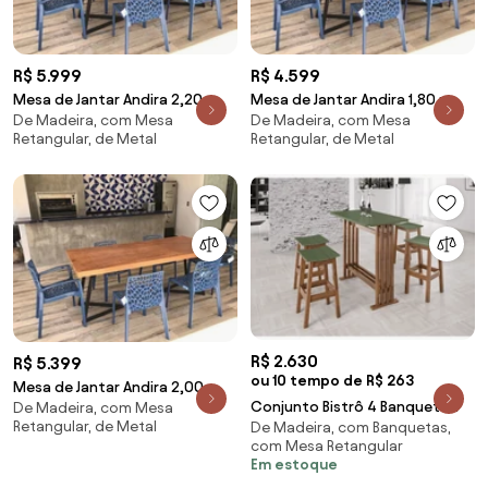
R$ 5.999
R$ 4.599
Mesa de Jantar Andira 2,20 x
Mesa de Jantar Andira 1,80 x
De Madeira, com Mesa
De Madeira, com Mesa
0,90 x 0,78
0,90 x 0,78
Retangular, de Metal
Retangular, de Metal
R$ 2.630
R$ 5.399
ou 10 tempo de R$ 263
Mesa de Jantar Andira 2,00 x
Conjunto Bistrô 4 Banqueta
De Madeira, com Mesa
0,90 x 0,78
Retangular, de Metal
De Madeira, com Banquetas,
Verde Musgo - Wood Prime MP
com Mesa Retangular
33224
Em estoque