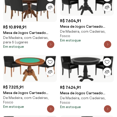
R$ 7.604,91
Mesa de Jogos Carteado
R$ 10.898,91
De Madeira, com Cadeiras,
Montreal Redonda Tampo
Mesa de Jogos Carteado
Fosco
Reversível Preto com 2
De Madeira, com Cadeiras,
Redonda Montreal Tampo
Em estoque
Cadeiras Liverpool PU Sintético
para 6 Lugares
Reversível Imbuia com 6
Em estoque
Preto Liso G36 G15 - Gran Belo
Cadeiras Vicenza Preto Fosco
G36 G15 - Gran Belo
R$ 7.325,91
R$ 7.424,91
Mesa de Jogos Carteado
Mesa de Jogos Carteado
De Madeira, com Cadeiras,
Redonda Montreal Tampo
De Madeira, com Cadeiras,
Redonda Victoria Tampo
Fosco
Fosco
Reversível Amêndoa com 2
Reversível Preto com 2
Em estoque
Em estoque
Cadeiras Vicenza Preto Fosco
Cadeiras Liverpool PU Sintético
G36 G15 - Gran Belo
Preto Liso G36 G15 - Gran Belo