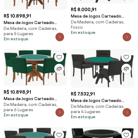
R$ 8.000,91
R$ 10.898,91
Mesa de Jogos Carteado
De Madeira, com Cadeiras,
Montreal Redonda Tampo
Mesa de Jogos Carteado
Fosco
De Madeira, com Cadeiras,
Reversível Preto com 2
Redonda Montreal Tampo
Em estoque
para 6 Lugares
Cadeiras Liverpool PU Sintético
Reversível Imbuia com 6
Em estoque
Preto Matelassê G36 G15 -
Cadeiras Vicenza Nude G36 G15
Gran Belo
- Gran Belo
R$ 10.898,91
R$ 7.532,91
Mesa de Jogos Carteado
Mesa de Jogos Carteado
De Madeira, com Cadeiras,
Redonda Montreal Tampo
De Madeira, com Cadeiras,
Redonda Montreal Tampo
para 6 Lugares
Reversível Amêndoa com 6
para 4 Lugares
Reversível Preto com 4
Em estoque
Em estoque
Cadeiras Vicenza Verde G36
Cadeiras Vicenza Preto Fosco
G15 - Gran Belo
G36 G15 - Gran Belo