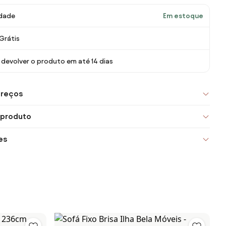
idade
Em estoque
Grátis
devolver o produto em até 14 dias
preços
 produto
es