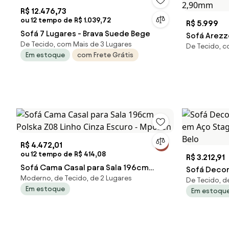
R$ 12.476,73
ou 12 tempo de R$ 1.039,72
R$ 5.999
Sofá 7 Lugares - Brava Suede Bege
Sofá Are
De Tecido, com Mais de 3 Lugares
De Tecido, 
2,90mm
Em estoque
com Frete Grátis
R$ 4.472,01
ou 12 tempo de R$ 414,08
R$ 3.212,91
Sofá Cama Casal para Sala 196cm
Sofá Decor
Moderno, de Tecido, de 2 Lugares
Polska Z08 Linho Cinza Escuro -
De Tecido, d
em Aço Sta
Em estoque
Em estoqu
Mpozen
Belo