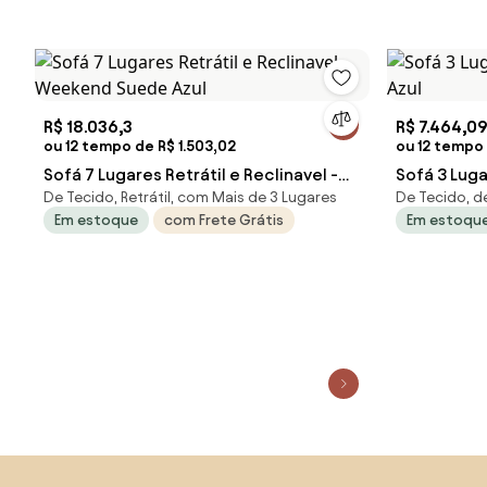
R$ 18.036,3
R$ 7.464,0
ou 12 tempo de R$ 1.503,02
ou 12 tempo
Sofá 7 Lugares Retrátil e Reclinavel -
Sofá 3 Luga
De Tecido, Retrátil, com Mais de 3 Lugares
De Tecido, de
Weekend Suede Azul
Azul
Em estoque
com Frete Grátis
Em estoqu
Saltar para o topo