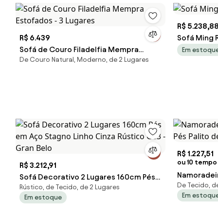
R$ 5.238,8
R$ 6.439
Sofá Ming R
Sofá de Couro Filadelfia Mempra
Em estoqu
De Couro Natural, Moderno, de 2 Lugares
Estofados - 3 Lugares
R$ 1.227,51
ou 10 tempo 
R$ 3.212,91
Namoradeir
Sofá Decorativo 2 Lugares 160cm Pés
De Tecido, d
Pés Palito 
Rústico, de Tecido, de 2 Lugares
em Aço Stagno Linho Cinza Rústico
Em estoqu
Em estoque
G63 - Gran Belo