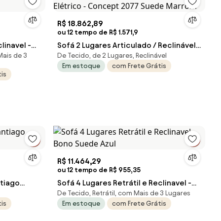
R$ 18.862,89
ou 12 tempo de R$ 1.571,9
Sofá 2 Lugares Articulado / Reclinável
Mais de 3
De Tecido, de 2 Lugares, Reclinável
Elétrico - Concept 2077 Suede Marrom
Em estoque
com Frete Grátis
is
R$ 11.464,29
ou 12 tempo de R$ 955,35
Sofá 4 Lugares Retrátil e Reclinavel -
De Tecido, Retrátil, com Mais de 3 Lugares
Bono Suede Azul
is
Em estoque
com Frete Grátis