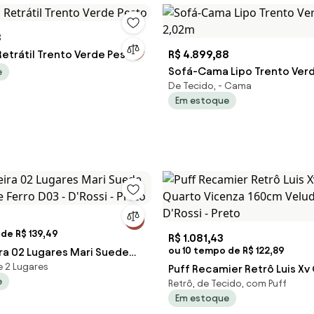
8
etrátil Trento Verde Pesto
R$ 4.899,88
Sofá-Cama Lipo Trento Verd
e
De Tecido, - Cama
2,02m
Em estoque
de R$ 139,49
R$ 1.081,43
ou 10 tempo de R$ 122,89
a 02 Lugares Mari Suede
e 2 Lugares
de Ferro D03 - D'Rossi - Preto
Puff Recamier Retrô Luis X
e
Retrô, de Tecido, com Puff
Quarto Vicenza 160cm Velu
Em estoque
D'Rossi - Preto