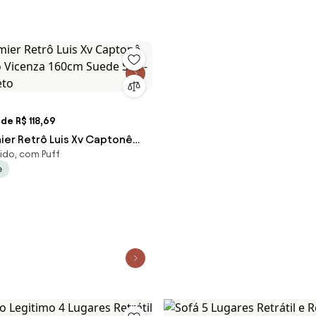
de R$ 118,69
ier Retrô Luis Xv Captonê
cido, com Puff
o Vicenza 160cm Suede S04
e
Preto