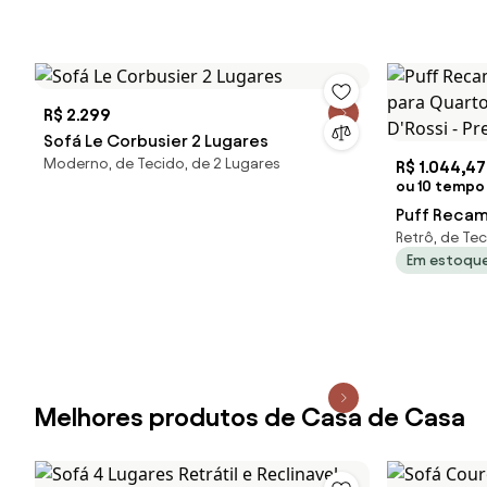
R$ 2.299
Sofá Le Corbusier 2 Lugares
Moderno, de Tecido, de 2 Lugares
R$ 1.044,47
ou 10 tempo 
Puff Recam
Retrô, de Te
para Quart
Em estoqu
- D'Rossi - 
Melhores produtos de Casa de Casa