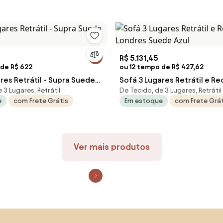
9
R$ 5.131,45
 de R$ 622
ou 12 tempo de R$ 427,62
res Retrátil - Supra Suede
Sofá 3 Lugares Retrátil e Reclinavel -
 3 Lugares, Retrátil
De Tecido, de 3 Lugares, Retrátil
Londres Suede Azul
e
com Frete Grátis
Em estoque
com Frete Grát
Ver mais produtos