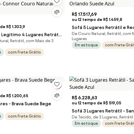
R$ 17.517,69
ou 12 tempo de R$ 1.459,8
de R$ 1.303,9
Sofá 5 Lugares Retrátil e Reclinavel -
De Couro Natural, Retrátil, com 
Legitimo 4 Lugares Retrátil
Orlando Suede Azul
Lugares
ral, Retrátil, com Mais de 3
l - Connor Couro Natural
Em estoque
com Frete Grát
e
com Frete Grátis
de R$ 1.200,65
R$ 6.228,63
ou 12 tempo de R$ 519,05
ares - Brava Suede Bege
Sofá 3 Lugares Retrátil - Santiago
e
com Frete Grátis
De Tecido, de 3 Lugares, Retrátil
Suede Azul
Em estoque
com Frete Grát