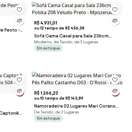
R$ 4.931,01
ou 12 tempo de R$ 456,58
e Pesto -
Sofá Cama Casal para Sala 236cm
Moderno, de Tecido, de 3 Lugares
Polska Z08 Veludo Preto - Mpozenato
Em estoque
R$ 1.266,23
ou 10 tempo de R$ 143,89
Namoradeira 02 Lugares Mari Corano
De Tecido, de 2 Lugares
v Captonê
Pés Palito Castanho D03 - D'Rossi -
Em estoque
do S04 -
Preto