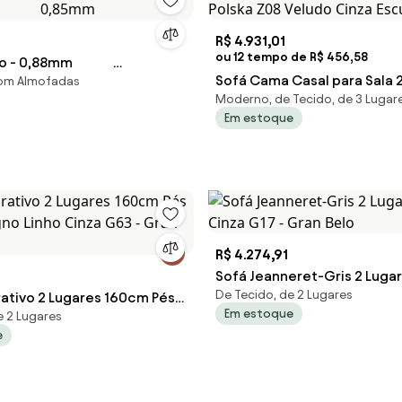
R$ 4.931,01
ou 12 tempo de R$ 456,58
zzo - 0,88mm
Sofá Cama Casal para Sala
com Almofadas
 0,85mm
Moderno, de Tecido, de 3 Lugar
Polska Z08 Veludo Cinza Esc
Em estoque
Mpoze
R$ 4.274,91
Sofá Jeanneret-Gris 2 Lugar
De Tecido, de 2 Lugares
ativo 2 Lugares 160cm Pés
Cinza G17 - Gran Belo
Em estoque
e 2 Lugares
gno Linho Cinza G63 - Gran
e