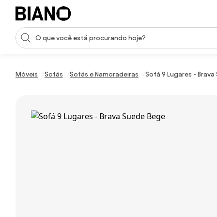
Saltar para o conteúdo
Entrada de pesquisa
Saltar para o rodapé
Móveis
Sofás
Sofás e Namoradeiras
Sofá 9 Lugares - Brava