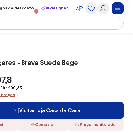
gos de desconto
AI designer
5
gares - Brava Suede Bege
07,8
R$ 1.200,65
e preços
Visitar loja Casa de Casa
ei
Comparar
Preço monitorado