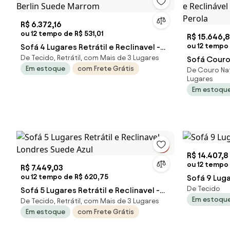
R$ 6.372,16
ou 12 tempo de R$ 531,01
R$ 15.646,8
ou 12 tempo 
Sofá 4 Lugares Retrátil e Reclinavel -
De Tecido, Retrátil, com Mais de 3 Lugares
Berlin Suede Marrom
Sofá Couro 
Em estoque
com Frete Grátis
De Couro Natu
e Reclináve
Lugares
Perola
Em estoqu
R$ 14.407,8
ou 12 tempo 
R$ 7.449,03
ou 12 tempo de R$ 620,75
Sofá 9 Lug
De Tecido
Sofá 5 Lugares Retrátil e Reclinavel -
Em estoqu
De Tecido, Retrátil, com Mais de 3 Lugares
Londres Suede Azul
Em estoque
com Frete Grátis