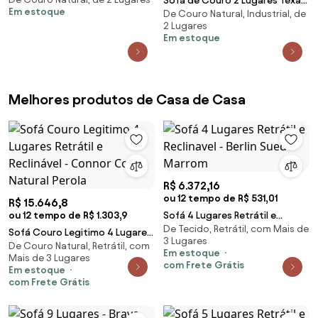
150cm Milão Couro Preto G03 -
Sofá de Couro 2 Lugares Texas
Em estoque
De Couro Natural, Industrial, de
Gran Belo
158cm M06 Cor Preto 450 - ADJ
2 Lugares
DECOR
Em estoque
Melhores produtos de Casa de Casa
R$ 6.372,16
ou 12 tempo de R$ 531,01
R$ 15.646,8
ou 12 tempo de R$ 1.303,9
Sofá 4 Lugares Retrátil e
De Tecido, Retrátil, com Mais de
Reclinavel - Berlin Suede
Sofá Couro Legitimo 4 Lugares
3 Lugares
Marrom
De Couro Natural, Retrátil, com
Retrátil e Reclinável - Connor
Em estoque
Mais de 3 Lugares
Couro Natural Perola
com Frete Grátis
Em estoque
com Frete Grátis