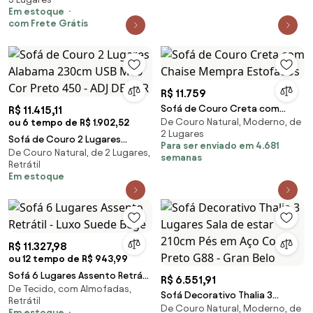
Marrom
Em estoque
com Frete Grátis
R$ 11.759
Sofá de Couro Creta com
R$ 11.415,11
De Couro Natural, Moderno, de
ou 6 tempo de R$ 1.902,52
Chaise Mempra Estofados
2 Lugares
Sofá de Couro 2 Lugares
Para ser enviado em 4.681
De Couro Natural, de 2 Lugares,
Alabama 230cm USB M06 Cor
semanas
Retrátil
Preto 450 - ADJ DECOR
Em estoque
R$ 11.327,98
ou 12 tempo de R$ 943,99
Sofá 6 Lugares Assento Retrátil
R$ 6.551,91
De Tecido, com Almofadas,
- Luxo Suede Bege
Sofá Decorativo Thalia 3
Retrátil
De Couro Natural, Moderno, de
Lugares Sala de estar 210cm
Em estoque