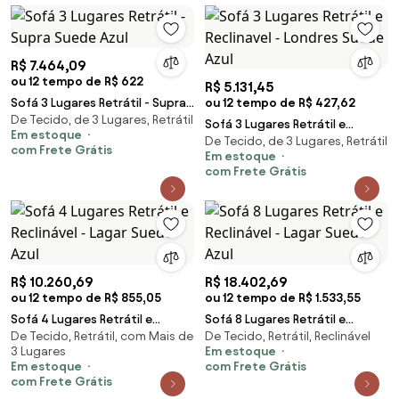
R$ 7.464,09
ou 12 tempo de R$ 622
R$ 5.131,45
Sofá 3 Lugares Retrátil - Supra
ou 12 tempo de R$ 427,62
De Tecido, de 3 Lugares, Retrátil
Suede Azul
Sofá 3 Lugares Retrátil e
Em estoque
De Tecido, de 3 Lugares, Retrátil
Reclinavel - Londres Suede Azul
com Frete Grátis
Em estoque
com Frete Grátis
R$ 10.260,69
R$ 18.402,69
ou 12 tempo de R$ 855,05
ou 12 tempo de R$ 1.533,55
Sofá 4 Lugares Retrátil e
Sofá 8 Lugares Retrátil e
De Tecido, Retrátil, com Mais de
De Tecido, Retrátil, Reclinável
Reclinável - Lagar Suede Azul
Reclinável - Lagar Suede Azul
3 Lugares
Em estoque
Em estoque
com Frete Grátis
com Frete Grátis