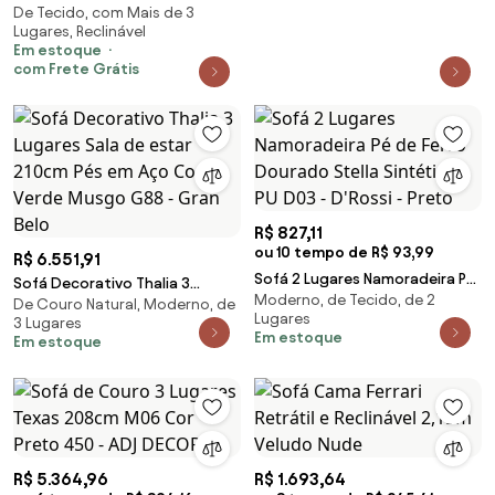
De Tecido, com Mais de 3
Reclinável - Concept 2079
Lugares, Reclinável
Suede Preto
Em estoque
com Frete Grátis
R$ 827,11
ou 10 tempo de R$ 93,99
R$ 6.551,91
Sofá 2 Lugares Namoradeira Pé
Sofá Decorativo Thalia 3
Moderno, de Tecido, de 2
de Ferro Dourado Stella
De Couro Natural, Moderno, de
Lugares Sala de estar 210cm
Lugares
3 Lugares
Sintético PU D03 - D'Rossi -
Pés em Aço Couro Verde Musgo
Em estoque
Em estoque
Preto
G88 - Gran Belo
R$ 5.364,96
R$ 1.693,64