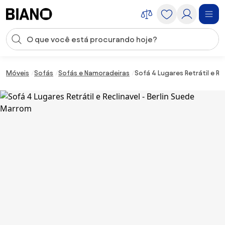
Saltar para o conteúdo
Entrada de pesquisa
Saltar para o rodapé
Móveis
Sofás
Sofás e Namoradeiras
Sofá 4 Lugares Retrátil e Re