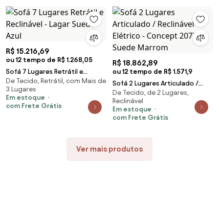
R$ 15.216,69
ou 12 tempo de R$ 1.268,05
R$ 18.862,89
Sofá 7 Lugares Retrátil e
ou 12 tempo de R$ 1.571,9
De Tecido, Retrátil, com Mais de
Reclinável - Lagar Suede Azul
Sofá 2 Lugares Articulado /
3 Lugares
De Tecido, de 2 Lugares,
Reclinável Elétrico - Concept
Em estoque
Reclinável
2077 Suede Marrom
com Frete Grátis
Em estoque
com Frete Grátis
Ver mais produtos