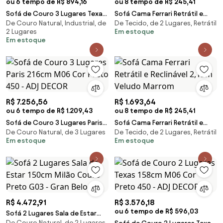
ou 6 tempo de R$ 894,16
ou 8 tempo de R$ 245,41
Sofá de Couro 3 Lugares Texas
Sofá Cama Ferrari Retrátil e
De Couro Natural, Industrial, de
De Tecido, de 2 Lugares, Retrátil
208cm M06 Cor Preto 450 -
Reclinável 2,15m Veludo Nude
2 Lugares
Em estoque
ADJ DECOR
Em estoque
R$ 7.256,56
R$ 1.693,64
ou 6 tempo de R$ 1.209,43
ou 8 tempo de R$ 245,41
Sofá de Couro 3 Lugares Paris
Sofá Cama Ferrari Retrátil e
De Couro Natural, de 3 Lugares
De Tecido, de 2 Lugares, Retrátil
216cm M06 Cor Preto 450 - ADJ
Reclinável 2,15m Veludo Marrom
Em estoque
Em estoque
DECOR
R$ 4.472,91
R$ 3.576,18
ou 6 tempo de R$ 596,03
Sofá 2 Lugares Sala de Estar
De Couro Natural, de 2 Lugares