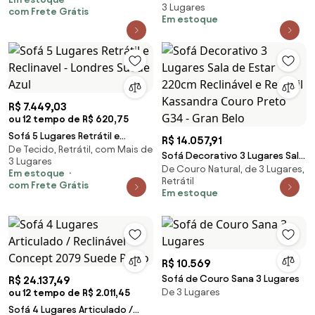
3 Lugares
Pés em Aço Couro Preto G88 -
com Frete Grátis
Em estoque
Gran Belo
R$ 7.449,03
ou 12 tempo de R$ 620,75
Sofá 5 Lugares Retrátil e
R$ 14.057,91
De Tecido, Retrátil, com Mais de
Reclinavel - Londres Suede Azul
Sofá Decorativo 3 Lugares Sala
3 Lugares
De Couro Natural, de 3 Lugares,
de Estar 220cm Reclinável e
Em estoque
Retrátil
Retrátil Kassandra Couro Preto
com Frete Grátis
Em estoque
G34 - Gran Belo
R$ 10.569
Sofá de Couro Sana 3 Lugares
R$ 24.137,49
De 3 Lugares
ou 12 tempo de R$ 2.011,45
Sofá 4 Lugares Articulado /