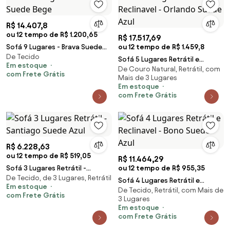
R$ 14.407,8
ou 12 tempo de R$ 1.200,65
R$ 17.517,69
Sofá 9 Lugares - Brava Suede
ou 12 tempo de R$ 1.459,8
De Tecido
Bege
Sofá 5 Lugares Retrátil e
Em estoque
De Couro Natural, Retrátil, com
Reclinavel - Orlando Suede Azul
com Frete Grátis
Mais de 3 Lugares
Em estoque
com Frete Grátis
R$ 6.228,63
ou 12 tempo de R$ 519,05
R$ 11.464,29
Sofá 3 Lugares Retrátil -
ou 12 tempo de R$ 955,35
De Tecido, de 3 Lugares, Retrátil
Santiago Suede Azul
Sofá 4 Lugares Retrátil e
Em estoque
De Tecido, Retrátil, com Mais de
Reclinavel - Bono Suede Azul
com Frete Grátis
3 Lugares
Em estoque
com Frete Grátis