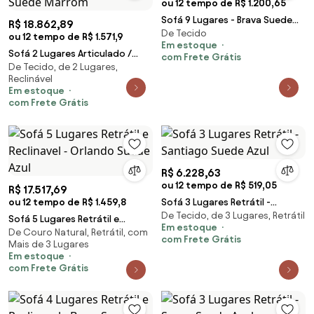
ou 12 tempo de R$ 1.200,65
Sofá 9 Lugares - Brava Suede
R$ 18.862,89
De Tecido
Bege
ou 12 tempo de R$ 1.571,9
Em estoque
Sofá 2 Lugares Articulado /
com Frete Grátis
De Tecido, de 2 Lugares,
Reclinável Elétrico - Concept
Reclinável
2077 Suede Marrom
Em estoque
com Frete Grátis
R$ 6.228,63
ou 12 tempo de R$ 519,05
R$ 17.517,69
ou 12 tempo de R$ 1.459,8
Sofá 3 Lugares Retrátil -
De Tecido, de 3 Lugares, Retrátil
Santiago Suede Azul
Sofá 5 Lugares Retrátil e
Em estoque
De Couro Natural, Retrátil, com
Reclinavel - Orlando Suede Azul
com Frete Grátis
Mais de 3 Lugares
Em estoque
com Frete Grátis