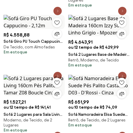
Lugares
Veludo Cinz
Em estoque
R$ 4.558,88
Sofá Giro PU Touch Cappucino
R$ 4.643,91
De Tecido, com Almofadas
- 2,12m
ou 12 tempo de R$ 429,99
Em estoque
Sofá 2 Lugares Base de Madeira
Retrô, Moderno, de Tecido
160cm Izzy S06 Linho Grigio -
Em estoque
Mpozenato
R$ 1.527,21
R$ 651,99
ou 12 tempo de R$ 141,41
ou 10 tempo de R$ 74,09
Sofá 2 Lugares para Sala Living
Sofá Namoradeira Elisa Suede
Moderno, de Tecido, de 2
Retrô, de Tecido, de 2 Lugares
160cm Pés Palito Tamar Z08
Pés Palito Castanho D03 -
Lugares
Em estoque
Boucle Cinz
D'Rossi - Cinza
Em estoque