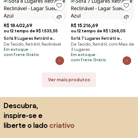
R$ 18.402,69
R$ 15.216,69
ou 12 tempo de R$ 1.533,55
ou 12 tempo de R$ 1.268,05
Sofá 8 Lugares Retrátil e
Sofá 7 Lugares Retrátil e
De Tecido, Retrátil, Reclinável
De Tecido, Retrátil, com Mais de
Reclinável - Lagar Suede Azul
Reclinável - Lagar Suede Azul
Em estoque
3 Lugares
com Frete Grátis
Em estoque
com Frete Grátis
Ver mais produtos
Saltar para o topo
Descubra,
inspire-se e
liberte o lado
criativo