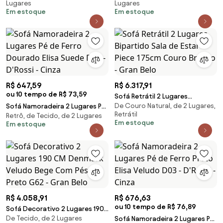
Lugares
Lugares
Cinza - Mpoze
Veludo Bege
Em estoque
Em estoque
R$ 647,59
R$ 6.317,91
ou 10 tempo de R$ 73,59
Sofá Retrátil 2 Lugares
De Couro Natural, de 2 Lugares,
Sofá Namoradeira 2 Lugares Pé
Bipartido Sala de Estar Piece
Retrátil
Retrô, de Tecido, de 2 Lugares
de Ferro Dourado Elisa Suede
175cm Couro Branco - Gran
Em estoque
Em estoque
D03 - D'Rossi - Cinza
Belo
R$ 4.058,91
R$ 676,63
ou 10 tempo de R$ 76,89
Sofá Decorativo 2 Lugares 190
De Tecido, de 2 Lugares
CM Denmark Veludo Bege Com
Sofá Namoradeira 2 Lugares Pé