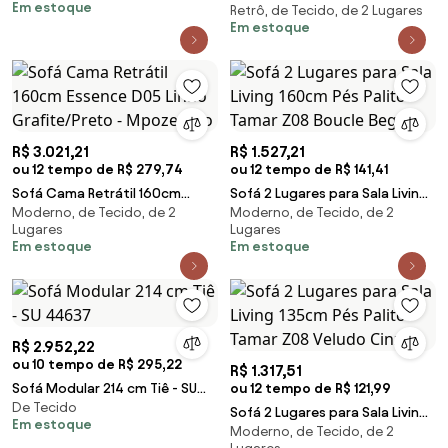
Em estoque
Retrô, de Tecido, de 2 Lugares
Pés Preto G62 - Gran Belo
de Ferro Preto Elisa Veludo D03
Em estoque
- D'Rossi - Cinza
R$ 3.021,21
R$ 1.527,21
ou 12 tempo de R$ 279,74
ou 12 tempo de R$ 141,41
Sofá Cama Retrátil 160cm
Sofá 2 Lugares para Sala Living
Moderno, de Tecido, de 2
Moderno, de Tecido, de 2
Essence D05 Linho
160cm Pés Palito Tamar Z08
Lugares
Lugares
Grafite/Preto - Mpozenato
Boucle Bege
Em estoque
Em estoque
R$ 2.952,22
ou 10 tempo de R$ 295,22
R$ 1.317,51
Sofá Modular 214 cm Tiê - SU
ou 12 tempo de R$ 121,99
De Tecido
44637
Sofá 2 Lugares para Sala Living
Em estoque
Moderno, de Tecido, de 2
135cm Pés Palito Tamar Z08