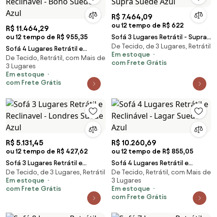
R$ 7.464,09
ou 12 tempo de R$ 622
R$ 11.464,29
ou 12 tempo de R$ 955,35
Sofá 3 Lugares Retrátil - Supra
De Tecido, de 3 Lugares, Retrátil
Suede Azul
Sofá 4 Lugares Retrátil e
Em estoque
De Tecido, Retrátil, com Mais de
Reclinavel - Bono Suede Azul
com Frete Grátis
3 Lugares
Em estoque
com Frete Grátis
R$ 5.131,45
R$ 10.260,69
ou 12 tempo de R$ 427,62
ou 12 tempo de R$ 855,05
Sofá 3 Lugares Retrátil e
Sofá 4 Lugares Retrátil e
De Tecido, de 3 Lugares, Retrátil
De Tecido, Retrátil, com Mais de
Reclinavel - Londres Suede Azul
Reclinável - Lagar Suede Azul
Em estoque
3 Lugares
com Frete Grátis
Em estoque
com Frete Grátis