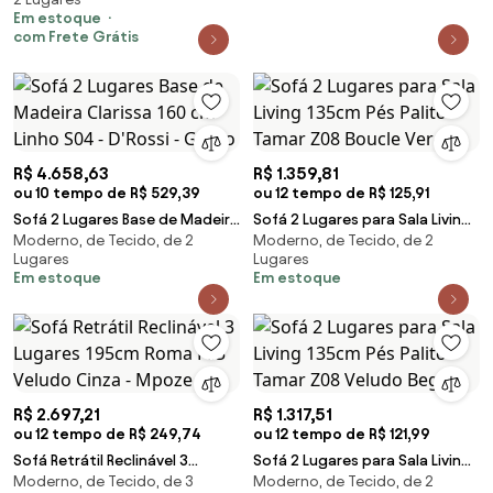
Em estoque
com Frete Grátis
R$ 4.658,63
R$ 1.359,81
ou 10 tempo de R$ 529,39
ou 12 tempo de R$ 125,91
Sofá 2 Lugares Base de Madeira
Sofá 2 Lugares para Sala Living
Moderno, de Tecido, de 2
Moderno, de Tecido, de 2
Clarissa 160 cm Linho S04 -
135cm Pés Palito Tamar Z08
Lugares
Lugares
D'Rossi - Grigio
Boucle Verd
Em estoque
Em estoque
R$ 2.697,21
R$ 1.317,51
ou 12 tempo de R$ 249,74
ou 12 tempo de R$ 121,99
Sofá Retrátil Reclinável 3
Sofá 2 Lugares para Sala Living
Moderno, de Tecido, de 3
Moderno, de Tecido, de 2
Lugares 195cm Roma F05 Veludo
135cm Pés Palito Tamar Z08