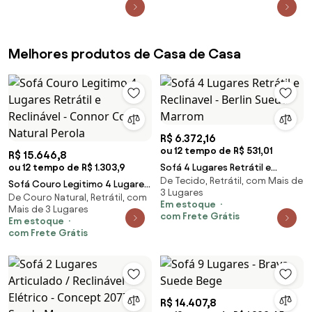
Melhores produtos de Casa de Casa
R$ 6.372,16
ou 12 tempo de R$ 531,01
R$ 15.646,8
ou 12 tempo de R$ 1.303,9
Sofá 4 Lugares Retrátil e
De Tecido, Retrátil, com Mais de
Reclinavel - Berlin Suede
Sofá Couro Legitimo 4 Lugares
3 Lugares
Marrom
De Couro Natural, Retrátil, com
Retrátil e Reclinável - Connor
Em estoque
Mais de 3 Lugares
Couro Natural Perola
com Frete Grátis
Em estoque
com Frete Grátis
R$ 14.407,8