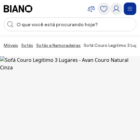
Saltar para o conteúdo
Entrada de pesquisa
Saltar para o rodapé
Móveis
Sofás
Sofás e Namoradeiras
Sofá Couro Legitimo 3 Luga