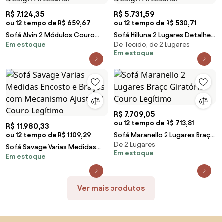
R$ 7.124,35
R$ 5.731,59
ou 12 tempo de R$ 659,67
ou 12 tempo de R$ 530,71
Sofá Alvin 2 Módulos Couro
Sofá Hilluna 2 Lugares Detalhes
Em estoque
De Tecido, de 2 Lugares
Natural Estrutura Madeira de
em Cordão Recouro Madeira
Em estoque
Lei Eucalipto Design Artesanal
Eucalipto Design Artesanal
R$ 7.709,05
ou 12 tempo de R$ 713,81
R$ 11.980,33
ou 12 tempo de R$ 1.109,29
Sofá Maranello 2 Lugares Braço
De 2 Lugares
Giratório Couro Legítimo
Sofá Savage Varias Medidas
Em estoque
Em estoque
Encosto e Braços com
Mecanismo Ajustável Couro
Legítimo
Ver mais produtos
Saltar para o topo