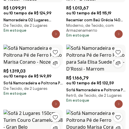
R$ 1.099,91
R$ 1.013,67
ou 10 tempo de R$ 124,99
ou 10 tempo de R$ 115,19
Namoradeira 02 Lugares
Recamier com Baú Grécia 140
De Tecido, de 2 Lugares
Moderno, de Tecido, com
Giovanas Corano Pés Palito de
cm Corano Nozes Pés
Em estoque
Armazenamento
Ferro D03 - D'Rossi - Nozes
Chanfrados M11 - D'Rossi
Em estoque
R$ 1.319,03
ou 10 tempo de R$ 149,89
R$ 1.166,79
Sofá Namoradeira e Poltrona Pé
ou 10 tempo de R$ 132,59
De Tecido, de 2 Lugares
de Ferro Preto Marisa Corano -
Sofá Namoradeira e Poltrona Pé
Em estoque
Nozes
Retrô, de Tecido, de 2 Lugares
de Ferro Preto para Sala Elisa
Em estoque
Suede D03 - D'Rossi - Marrom