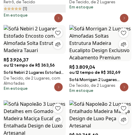
Retrô, de Tecido
De Tecido, de 2 Lugares
Imbuia Pintura Natural Design
Estrutura Madeira de Lei
Em estoque
Retrô
Eucalipto Design Artesanal
(1)
Em estoque
R$ 3.926,37
ou 12 tempo de R$ 363,56
R$ 3.809,04
Sofá Nebiri 2 Lugares Estofado
ou 12 tempo de R$ 352,69
De Tecido, de 2 Lugares, com
Encosto com Almofada Solta
Sofá Morrigan 2 Lugares
Almofadas
Estrutura Madeira Tauari
De Tecido, de 2 Lugares
Almofadas Soltas Estrutura
Em estoque
Em estoque
Madeira Eucalipto Design
Exclusivo Acabamento Premium