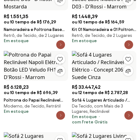
R$ 1.551,35
R$ 1.448,39
ou 10 tempo de R$ 176,29
ou 10 tempo de R$ 164,59
Namoradeira e Poltrona Base
Kit 01 Namoradeira e 01 Poltrona
Retrô, de Tecido, de 2 Lugares
Retrô, de Tecido, de 2 Lugares
Madeira Fixa Pto Elisa Bouclê
Giratória Elisa Suede Base
Em estoque
Em estoque
D03 - D'Rossi - Mostarda
Madeira MM30 D03 - D'Rossi -
Marrom
R$ 6.128,23
R$ 33.447,42
ou 10 tempo de R$ 696,39
ou 12 tempo de R$ 2.787,28
Poltrona do Papai Reclinável
Sofá 4 Lugares Articulado /
Moderno, de Tecido, Retrátil
De Tecido, com Mais de 3
Napoli Elétrica Botão LED Veludo
Reclinável Elétrico - Concept
Em estoque
Lugares, Reclinável
FH1 - D'Rossi - Marrom
2066 Suede Cinza
Em estoque
com Frete Grátis