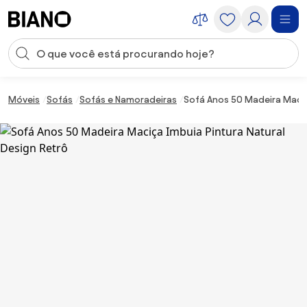
Saltar para o conteúdo
Entrada de pesquisa
Saltar para o rodapé
Móveis
Sofás
Sofás e Namoradeiras
Sofá Anos 50 Madeira Maciç