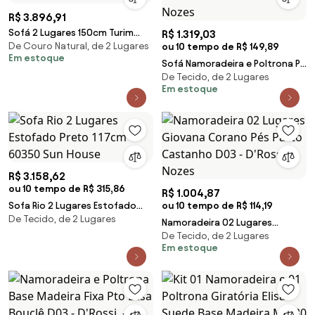
R$ 3.896,91
Sofá 2 Lugares 150cm Turim
R$ 1.319,03
De Couro Natural, de 2 Lugares
Couro Caramelo G58 - Gran
ou 10 tempo de R$ 149,89
Em estoque
Belo
Sofá Namoradeira e Poltrona Pé
De Tecido, de 2 Lugares
de Ferro Dourado Marisa
Em estoque
Corano - Nozes
R$ 3.158,62
ou 10 tempo de R$ 315,86
R$ 1.004,87
Sofa Rio 2 Lugares Estofado
ou 10 tempo de R$ 114,19
De Tecido, de 2 Lugares
Preto 117cm - 60350 Sun House
Namoradeira 02 Lugares
De Tecido, de 2 Lugares
Giovana Corano Pés Palito
Em estoque
Castanho D03 - D'Rossi - Nozes