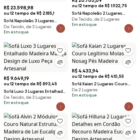
R$ 20.765,69
ou 12 tempo de R$ 1.922,75
R$ 23.598,98
ou 12 tempo de R$ 2.185,1
Sofá Napoleão 2 Lugares
De Tecido, de 2 Lugares
Entalhado Madeira Maciça
Sofá Napoleão 3 Lugares
Em estoque
Design de Luxo Peça Artesanal
De Tecido, de 3 Lugares
Detalhes em Gomado Madeira
Em estoque
Maciça Eucalipto Entalhada
Design de Luxo Artesanal
R$ 4.433,94
ou 12 tempo de R$ 410,55
R$ 9.649,19
ou 12 tempo de R$ 893,45
Sofá Kaian 2 Lugares Couro
De 2 Lugares
Legítimo Molas Nosag Pés
Sofá Luxo 3 Lugares Entalhado
Em estoque
Madeira
De Tecido, de 3 Lugares
Madeira Maciça Design de Luxo
Em estoque
Peça Artesanal