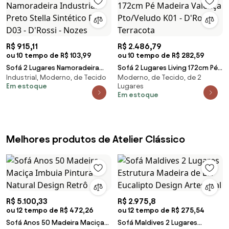
R$ 915,11
R$ 2.486,79
ou 10 tempo de R$ 103,99
ou 10 tempo de R$ 282,59
Sofá 2 Lugares Namoradeira
Sofá 2 Lugares Living 172cm Pé
Industrial, Moderno, de Tecido
Moderno, de Tecido, de 2
Industrial Preto Stella Sintético
Madeira Valença Pto/Veludo K01
Em estoque
Lugares
PU D03 - D'Rossi - Nozes
- D'Rossi - Terracota
Em estoque
Melhores produtos de Atelier Clássico
R$ 5.100,33
R$ 2.975,8
ou 12 tempo de R$ 472,26
ou 12 tempo de R$ 275,54
Sofá Anos 50 Madeira Maciça
Sofá Maldives 2 Lugares