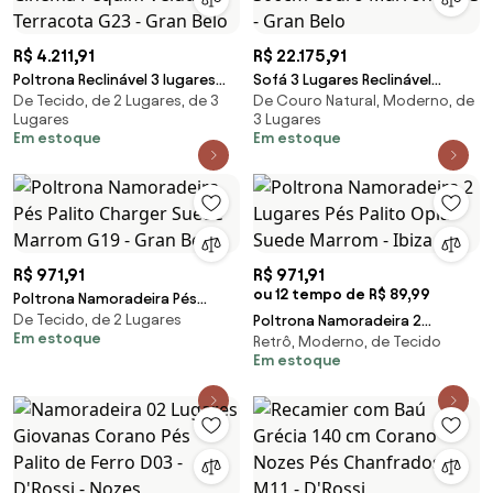
R$ 4.211,91
R$ 22.175,91
Poltrona Reclinável 3 lugares
Sofá 3 Lugares Reclinável
De Tecido, de 2 Lugares, de 3
De Couro Natural, Moderno, de
para Sala de Cinema Pequim
Elétrico Jotta 306cm Couro
Lugares
3 Lugares
Veludo Terracota G23 - Gran
Marrone G43 - Gran Belo
Em estoque
Em estoque
Belo
R$ 971,91
R$ 971,91
ou 12 tempo de R$ 89,99
Poltrona Namoradeira Pés
De Tecido, de 2 Lugares
Palito Charger Suede Marrom
Poltrona Namoradeira 2
Em estoque
Retrô, Moderno, de Tecido
G19 - Gran Belo
Lugares Pés Palito Opla Suede
Em estoque
Marrom - Ibiza