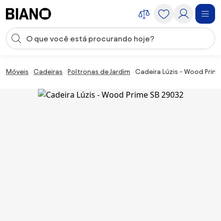
Saltar para o conteúdo
Entrada de pesquisa
Saltar para o rodapé
Móveis
Cadeiras
Poltronas de Jardim
Cadeira Lúzis - Wood Prim