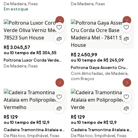
De Madeira, Fixas
De Madeira, Fixas
Madeira Eucalipto Design
Base Avela - 72553 Sun House
Em estoque
Artesanal
R$ 3.045,57
ou 10 tempo de R$ 304,55
R$ 2.450,99
Poltrona Luxor Corda Verde
ou 10 tempo de R$ 245,09
De Madeira, Fixas
Oliva Verniz Mel - 78523 Sun
Poltrona Gaya Assento Cru
House
Com Almofadas, de Madeira,
Corda Ocre Base Madeira Mel -
com Braços
78411 Sun House
R$ 129
R$ 129
ou 10 tempo de R$ 12,9
ou 10 tempo de R$ 12,9
Cadeira Tramontina Atalaia em
Cadeira Tramontina Atalaia em
De Plástico, Empilhável, Fixas
De Plástico, Empilhável, Fixas
Polipropileno Vermelho
Polipropileno Verde