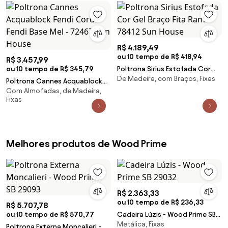
R$ 4.189,49
ou 10 tempo de R$ 418,94
R$ 3.457,99
ou 10 tempo de R$ 345,79
Poltrona Sirius Estofada Cor
De Madeira, com Braços, Fixas
Gel Braço Fita Rami - 78412 Sun
Poltrona Cannes Acquablock
House
Com Almofadas, de Madeira,
Fendi Corda Fendi Base Mel -
Fixas
72467 Sun House
Melhores produtos de Wood Prime
R$ 2.363,33
ou 10 tempo de R$ 236,33
R$ 5.707,78
ou 10 tempo de R$ 570,77
Cadeira Lúzis - Wood Prime SB
Metálica, Fixas
29032
Poltrona Externa Moncalieri -