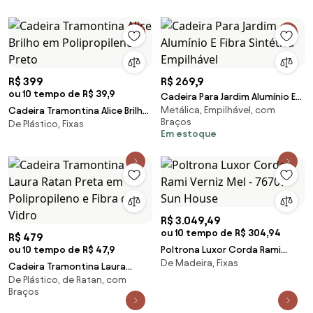
R$ 399
R$ 269,9
ou 10 tempo de R$ 39,9
Cadeira Para Jardim Alumínio E
Metálica, Empilhável, com
Cadeira Tramontina Alice Brilho
Fibra Sintética Empilhável
Braços
De Plástico, Fixas
em Polipropileno Preto
Em estoque
R$ 3.049,49
ou 10 tempo de R$ 304,94
R$ 479
ou 10 tempo de R$ 47,9
Poltrona Luxor Corda Rami
De Madeira, Fixas
Verniz Mel - 76707 Sun House
Cadeira Tramontina Laura
De Plástico, de Ratan, com
Ratan Preta em Polipropileno e
Braços
Fibra de Vidro