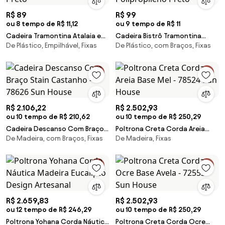
R$ 89
R$ 99
ou 8 tempo de R$ 11,12
ou 9 tempo de R$ 11
Cadeira Tramontina Atalaia em
Cadeira Bistrô Tramontina
De Plástico, Empilhável, Fixas
De Plástico, com Braços, Fixas
Polipropileno Preto
Atlântida em Polipropileno
Preto
R$ 2.106,22
R$ 2.502,93
ou 10 tempo de R$ 210,62
ou 10 tempo de R$ 250,29
Cadeira Descanso Com Braço
Poltrona Creta Corda Areia
De Madeira, com Braços, Fixas
De Madeira, Fixas
Stain Castanho - 78626 Sun
Base Mel - 78524 Sun House
House
R$ 2.659,83
R$ 2.502,93
ou 12 tempo de R$ 246,29
ou 10 tempo de R$ 250,29
Poltrona Yohana Corda Náutica
Poltrona Creta Corda Ocre