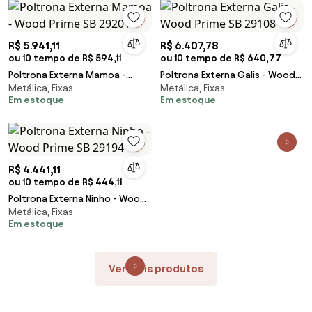
R$ 5.941,11
R$ 6.407,78
ou 10 tempo de R$ 594,11
ou 10 tempo de R$ 640,77
Poltrona Externa Mamoa -
Poltrona Externa Galis - Wood
Metálica, Fixas
Metálica, Fixas
Wood Prime SB 29201
Prime SB 29108
Em estoque
Em estoque
R$ 4.441,11
ou 10 tempo de R$ 444,11
Poltrona Externa Ninho - Wood
Metálica, Fixas
Prime SB 29194
Em estoque
Ver mais produtos