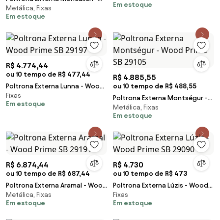
Em estoque
Metálica, Fixas
Wood Prime SB 29093
Em estoque
R$ 4.774,44
ou 10 tempo de R$ 477,44
R$ 4.885,55
Poltrona Externa Lunna - Wood
ou 10 tempo de R$ 488,55
Fixas
Prime SB 29197
Poltrona Externa Montségur -
Em estoque
Metálica, Fixas
Wood Prime SB 29105
Em estoque
R$ 6.874,44
R$ 4.730
ou 10 tempo de R$ 687,44
ou 10 tempo de R$ 473
Poltrona Externa Aramal - Wood
Poltrona Externa Lúzis - Wood
Metálica, Fixas
Fixas
Prime SB 29191
Prime SB 29090
Em estoque
Em estoque