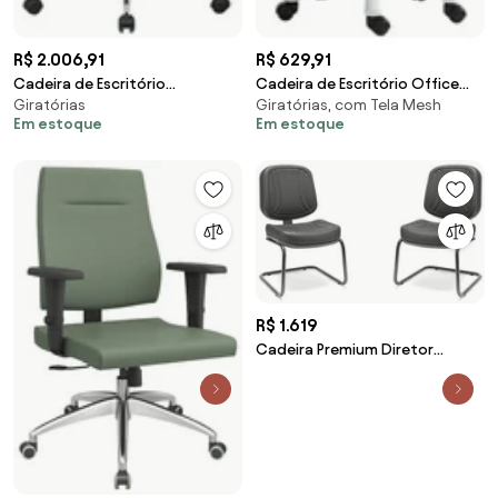
R$ 2.006,91
R$ 629,91
Cadeira de Escritório
Cadeira de Escritório Office
Giratórias
Giratórias, com Tela Mesh
Presidente Giratória com
Giratória City em Tela Mech
Em estoque
Em estoque
Regulagem de Altura Akon PU
com Apoio de Cabeça Cinza
Sintético Branco G56 - Gran
G56 - Gran Belo
Belo
R$ 1.619
Cadeira Premium Diretor
Aproximação S 2 Unidades -