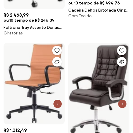
ou 10 tempo de R$ 494,76
Cadeira Delfos Estofada Cinza
R$ 2.463,99
Com Tecido
Claro Base de Aço Carbono
ou 10 tempo de R$ 246,39
Preto - 69280 Sun House
Poltrona Tray Assento Dunas
Giratórias
Preto Base Rodizio em Aluminio
- 55913 Sun House
R$ 1.012,49