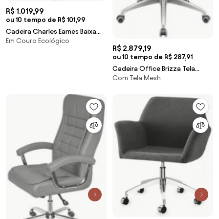
R$ 1.019,99
ou 10 tempo de R$ 101,99
Cadeira Charles Eames Baixa
Em Couro Ecológico
Branca Base Cromada - 73488
R$ 2.879,19
Sun House
ou 10 tempo de R$ 287,91
Cadeira Office Brizza Tela
Com Tela Mesh
Cinza Com Encosto Assento
Aero Branco Autocompensador
126cm - 63196 Sun House