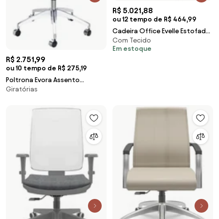
R$ 5.021,88
ou 12 tempo de R$ 464,99
Cadeira Office Evelle Estofada
Com Tecido
Regulagem de Altura Sistema
Em estoque
Relax Base Alumínio 5 Hastes
R$ 2.751,99
com Rodízios Pintura
ou 10 tempo de R$ 275,19
Metalizada
Poltrona Evora Assento
Giratórias
Estofado Dunas Preto com
Base Rodizio em Aluminio -
46911 Sun House