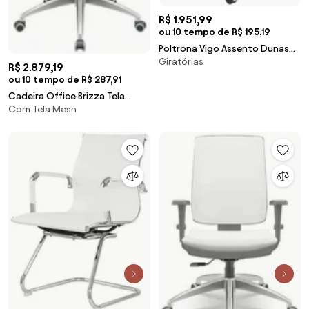
R$ 1.951,99
ou 10 tempo de R$ 195,19
Poltrona Vigo Assento Dunas
Giratórias
Fendi Base Rodizio em Aluminio
R$ 2.879,19
- 55897 Sun House
ou 10 tempo de R$ 287,91
Cadeira Office Brizza Tela
Com Tela Mesh
Cinza Com Encosto Assento
Aero Branco Autocompensador
126cm - 63196 Sun House