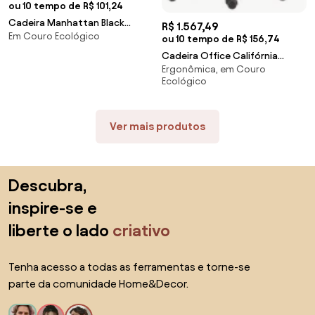
ou 10 tempo de R$ 101,24
Cadeira Manhattan Black
R$ 1.567,49
Em Couro Ecológico
Diretor Caramelo Base Aço
ou 10 tempo de R$ 156,74
Cromado Preto - 73557 Sun
Cadeira Office Califórnia
House
Ergonômica, em Couro
Courino Marrom Base Rodízio -
Ecológico
73487 Sun House
Ver mais produtos
Saltar para o topo
Descubra,
inspire-se e
liberte o lado
criativo
Tenha acesso a todas as ferramentas e torne-se
parte da comunidade Home&Decor.