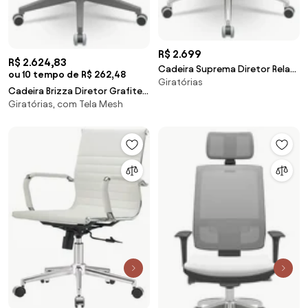
R$ 2.699
R$ 2.624,83
Cadeira Suprema Diretor Relax
ou 10 tempo de R$ 262,48
Giratórias
Plax -
Cadeira Brizza Diretor Grafite
Giratórias, com Tela Mesh
Tela Branca Assento Vinil Preto
Base RelaxPlax Piramidal - 66335
Sun House