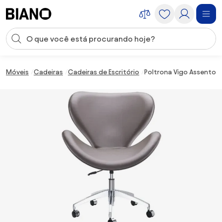
Saltar para o conteúdo
Entrada de pesquisa
Saltar para o rodapé
Móveis
Cadeiras
Cadeiras de Escritório
Poltrona Vigo Assento D