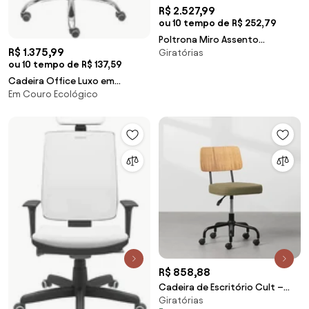
R$ 2.527,99
ou 10 tempo de R$ 252,79
Poltrona Miro Assento
R$ 1.375,99
Giratórias
Estofado Rustico Preto Base
ou 10 tempo de R$ 137,59
Rodizio em Aluminio - 55873
Cadeira Office Luxo em
Sun House
Em Couro Ecológico
Courino Cinza com Base
Rodizio Cromada - 74391 Sun
House
R$ 858,88
Cadeira de Escritório Cult –
Giratórias
Freijó/Verde Musgo