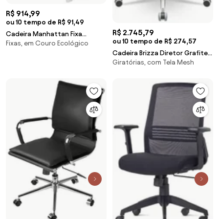
R$ 914,99
ou 10 tempo de R$ 91,49
R$ 2.745,79
Cadeira Manhattan Fixa
ou 10 tempo de R$ 274,57
Fixas, em Couro Ecológico
Courino Branca Base Cromada
Cadeira Brizza Diretor Grafite
- 73542 Sun House
Giratórias, com Tela Mesh
Tela Branca Assento Aero
Branco Base RelaxPlax Alumínio -
65985 Sun House