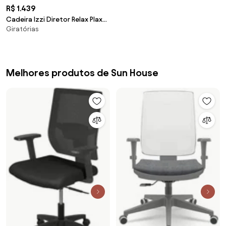
R$ 1.439
Cadeira Izzi Diretor Relax Plax
Giratórias
em Base em Alumínio -
Melhores produtos de Sun House