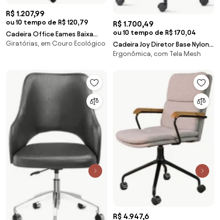
R$ 1.207,99
ou 10 tempo de R$ 120,79
R$ 1.700,49
ou 10 tempo de R$ 170,04
Cadeira Office Eames Baixa
Giratórias, em Couro Ecológico
Assento Courino Preto com
Cadeira Joy Diretor Base Nylon
Ergonômica, com Tela Mesh
Base Cromada - 61926 Sun
Piramidal - 54210 Sun House
House
R$ 4.947,6