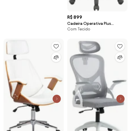
R$ 899
Cadeira Operativa Plus
Com Tecido
Executiva com Back Plax -