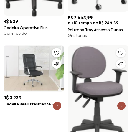
R$ 2.463,99
R$ 539
ou 10 tempo de R$ 246,39
Cadeira Operativa Plus
Poltrona Tray Assento Dunas
Com Tecido
Secretária Com Sapata -
Giratórias
Preto Base Rodizio em Aluminio
- 55913 Sun House
R$ 3.239
Cadeira Realli Presidente -