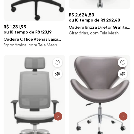
R$ 2.624,83
ou 10 tempo de R$ 262,48
R$ 1.231,99
Cadeira Brizza Diretor Grafite
ou 10 tempo de R$ 123,19
Giratórias, com Tela Mesh
Tela Branca Assento Vinil Preto
Cadeira Office Atenas Baixa
Base RelaxPlax Piramidal - 66335
Ergonômica, com Tela Mesh
Tela Mesh Preta com Base
Sun House
Rodizio Preta - 74401 Sun
House