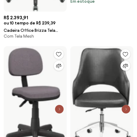
Em estoque
R$ 2.393,91
ou 10 tempo de R$ 239,39
Cadeira Office Brizza Tela
Com Tela Mesh
Branca Com Encosto Assento
Aero Branco Autocompensador
Base Standard 126cm - 63438
Sun House