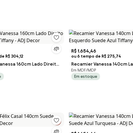
R$ 1.654,46
de R$ 304,12
ou 6 tempo de R$ 275,74
anessa 160cm Lado Direito
Recamier Vanessa 140cm L
Em MDF/MDP
Tiffany - ADJ Decor
Esquerdo Suede Azul Tiffan
e
Em estoque
Decor