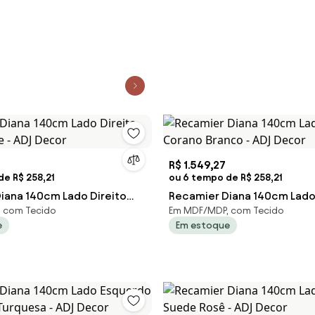
reto
R$ 1.549,27
e R$ 258,21
ou 6 tempo de R$ 258,21
iana 140cm Lado Direito
Recamier Diana 140cm Lado 
 com Tecido
Em MDF/MDP, com Tecido
e - ADJ Decor
Corano Branco - ADJ Decor
e
Em estoque