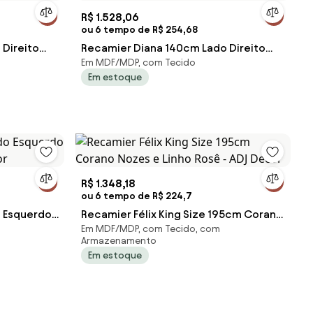
R$ 1.528,06
ou 6 tempo de R$ 254,68
Direito
Recamier Diana 140cm Lado Direito
Em MDF/MDP, com Tecido
Suede Azul Turquesa - ADJ Decor
Em estoque
R$ 1.348,18
ou 6 tempo de R$ 224,7
 Esquerdo
Recamier Félix King Size 195cm Corano
Em MDF/MDP, com Tecido, com
cor
Nozes e Linho Rosê - ADJ Decor
Armazenamento
Em estoque