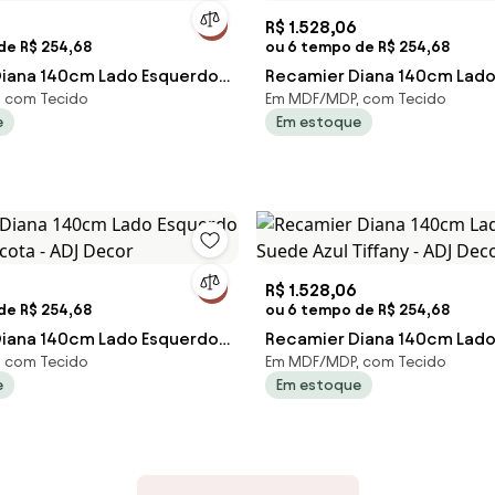
R$ 1.528,06
de R$ 254,68
ou 6 tempo de R$ 254,68
iana 140cm Lado Esquerdo
Recamier Diana 140cm Lado 
 com Tecido
Em MDF/MDP, com Tecido
 Turquesa - ADJ Decor
Suede Rosê - ADJ Decor
e
Em estoque
R$ 1.528,06
de R$ 254,68
ou 6 tempo de R$ 254,68
iana 140cm Lado Esquerdo
Recamier Diana 140cm Lado
 com Tecido
Em MDF/MDP, com Tecido
acota - ADJ Decor
Suede Azul Tiffany - ADJ De
e
Em estoque