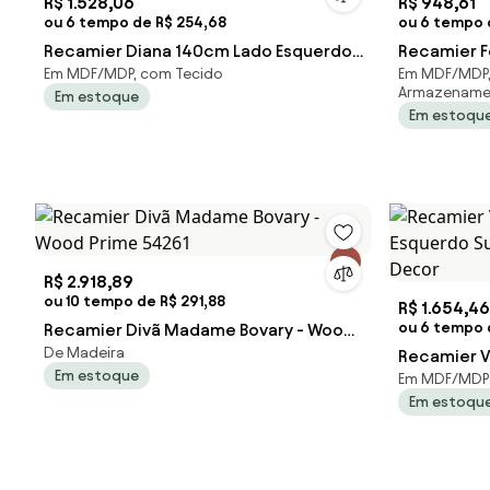
R$ 1.528,06
R$ 948,61
ou 6 tempo de R$ 254,68
ou 6 tempo d
Recamier Diana 140cm Lado Esquerdo
Recamier F
Em MDF/MDP, com Tecido
Em MDF/MDP,
Suede Azul Turquesa - ADJ Decor
Bordô - AD
Armazename
Em estoque
Em estoqu
R$ 2.918,89
ou 10 tempo de R$ 291,88
R$ 1.654,46
ou 6 tempo 
Recamier Divã Madame Bovary - Wood
De Madeira
Prime 54261
Recamier 
Em estoque
Em MDF/MDP
Esquerdo S
Em estoqu
Decor