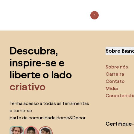
Saltar para o topo
Descubra,
Sobre Bian
inspire-se e
Sobre nós
liberte o lado
Carreira
Contato
criativo
Mídia
Característ
Tenha acesso a todas as ferramentas
e torne-se
parte da comunidade Home&Decor.
Certifique