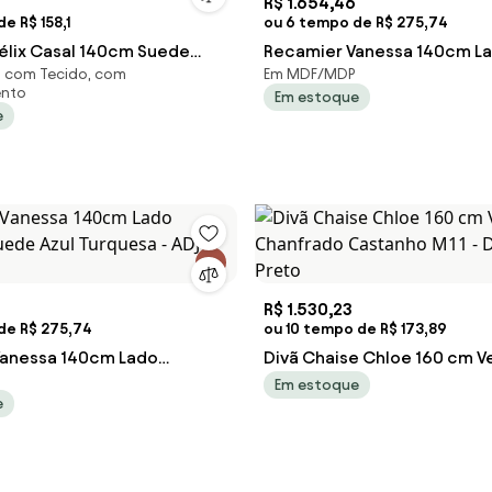
R$ 1.654,46
e R$ 158,1
ou 6 tempo de R$ 275,74
élix Casal 140cm Suede
Recamier Vanessa 140cm La
 com Tecido, com
Em MDF/MDP
J Decor
Suede Azul Turquesa - ADJ 
nto
Em estoque
e
R$ 1.530,23
de R$ 275,74
ou 10 tempo de R$ 173,89
Vanessa 140cm Lado
Divã Chaise Chloe 160 cm V
uede Azul Turquesa - ADJ
Chanfrado Castanho M11 - D
Em estoque
e
Preto