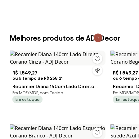
D'Rossi - P
Melhores produtos de ADJ Decor
R$ 1.549,27
R$ 1.549,27
ou 6 tempo de R$ 258,21
ou 6 tempo d
Recamier Diana 140cm Lado Direito
Recamier D
Em MDF/MDP, com Tecido
Em MDF/MDP,
Corano Cinza - ADJ Decor
Corano Beg
Em estoque
Em estoqu