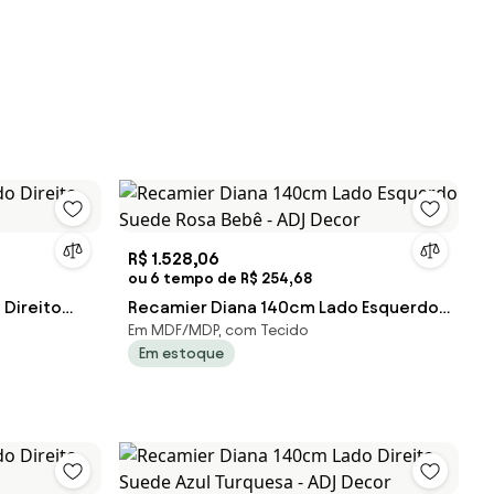
R$ 1.528,06
ou 6 tempo de R$ 254,68
Direito
Recamier Diana 140cm Lado Esquerdo
Em MDF/MDP, com Tecido
Suede Rosa Bebê - ADJ Decor
Em estoque