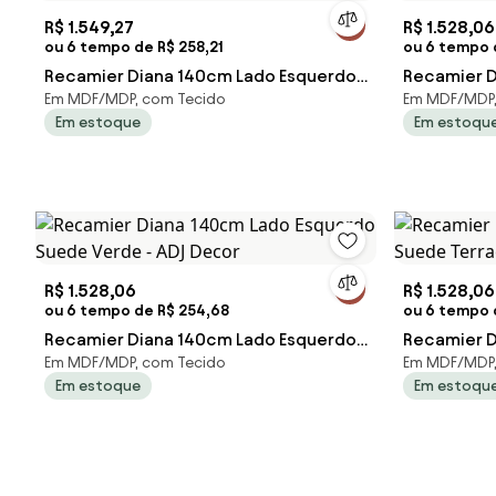
R$ 1.549,27
R$ 1.528,06
ou 6 tempo de R$ 258,21
ou 6 tempo 
Recamier Diana 140cm Lado Esquerdo
Recamier D
Em MDF/MDP, com Tecido
Em MDF/MDP,
Corano Branco - ADJ Decor
Suede Azul
Em estoque
Em estoqu
R$ 1.528,06
R$ 1.528,06
ou 6 tempo de R$ 254,68
ou 6 tempo 
Recamier Diana 140cm Lado Esquerdo
Recamier D
Em MDF/MDP, com Tecido
Em MDF/MDP,
Suede Verde - ADJ Decor
Suede Terr
Em estoque
Em estoqu