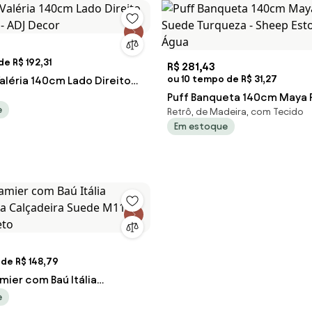
e R$ 192,31
R$ 281,43
ou 10 tempo de R$ 31,27
aléria 140cm Lado Direito
 - ADJ Decor
Puff Banqueta 140cm Maya P
e
Retrô, de Madeira, com Tecido
Suede Turqueza - Sheep Est
Em estoque
Água
de R$ 148,79
mier com Baú Itália
a Calçadeira Suede M11 -
e