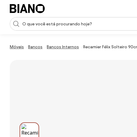
Saltar para o conteúdo
Entrada de pesquisa
Saltar para o rodapé
Móveis
Bancos
Bancos Internos
Recamier Félix Solteiro 90