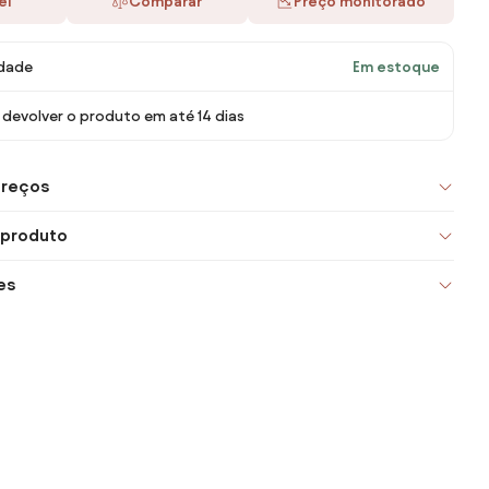
ei
Comparar
Preço monitorado
idade
Em estoque
devolver o produto em até 14 dias
preços
 produto
es