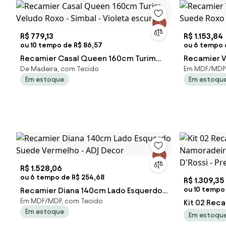
R$ 779,13
R$ 1.153,84
ou 10 tempo de R$ 86,57
ou 6 tempo d
Recamier Casal Queen 160cm Turim
Recamier V
De Madeira, com Tecido
Em MDF/MDP
Veludo Roxo - Simbal - Violeta escuro
Suede Roxo
Em estoque
Em estoqu
R$ 1.528,06
ou 6 tempo de R$ 254,68
R$ 1.309,35
ou 10 tempo 
Recamier Diana 140cm Lado Esquerdo
Em MDF/MDP, com Tecido
Suede Vermelho - ADJ Decor
Kit 02 Reca
Em estoque
Namoradeir
Em estoqu