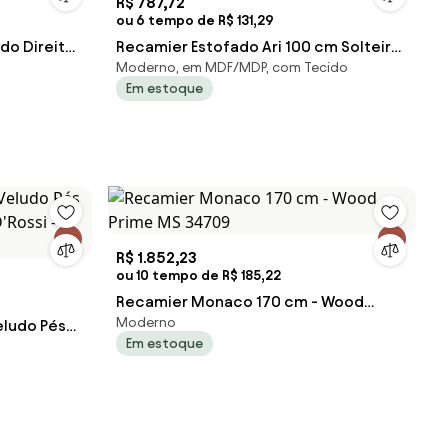
R$ 787,72
ou 6 tempo de R$ 131,29
do Direito
Recamier Estofado Ari 100 cm Solteiro
Moderno, em MDF/MDP, com Tecido
Decor
Suede Azul Turquesa - ADJ Decor
Em estoque
R$ 1.852,23
ou 10 tempo de R$ 185,22
Recamier Monaco 170 cm - Wood
Moderno
eludo Pés
Prime MS 34709
Em estoque
'Rossi -