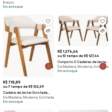
Braços
Vladimir Kagan
Em estoque
R$ 1.274,44
ou 10 tempo de R$ 127,44
Conjunto 2 Cadeiras de Jantar
De Madeira, Moderna, Estofada
Ottawa Cappuccino Linho Off
Em estoque
White
R$ 718,89
ou 7 tempo de R$ 102,69
Cadeira de Jantar Estofada
De Madeira, Moderna, Estofada
Ottawa Amêndoa Korino
Em estoque
Perolado