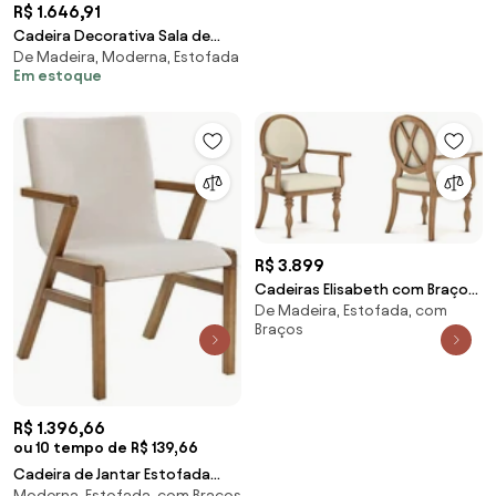
R$ 1.646,91
Cadeira Decorativa Sala de
De Madeira, Moderna, Estofada
Jantar Madeira Maciça com
Em estoque
Braço Pigeon Linho Bege/Mel
G13 - Gran Belo
R$ 3.899
Cadeiras Elisabeth com Braço
De Madeira, Estofada, com
Seiva 2 Unidades -
Braços
R$ 1.396,66
ou 10 tempo de R$ 139,66
Cadeira de Jantar Estofada
Moderna, Estofada, com Braços