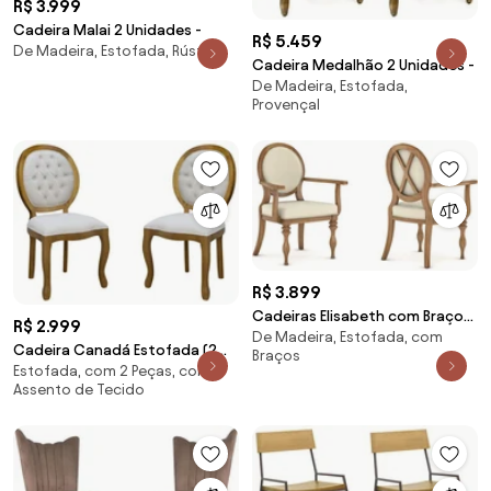
R$ 3.999
Cadeira Malai 2 Unidades -
R$ 5.459
De Madeira, Estofada, Rústica
Cadeira Medalhão 2 Unidades -
De Madeira, Estofada,
Provençal
R$ 3.899
Cadeiras Elisabeth com Braço
R$ 2.999
De Madeira, Estofada, com
Seiva 2 Unidades -
Cadeira Canadá Estofada (2
Braços
Estofada, com 2 Peças, com
Unidades) -
Assento de Tecido