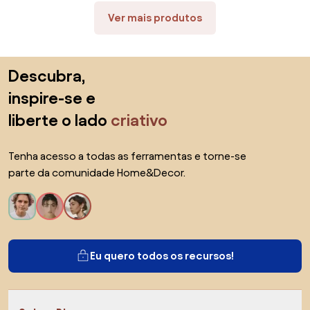
Ver mais produtos
Saltar para o topo
Descubra,
inspire-se e
liberte o lado
criativo
Tenha acesso a todas as ferramentas e torne-se
parte da comunidade Home&Decor.
Eu quero todos os recursos!