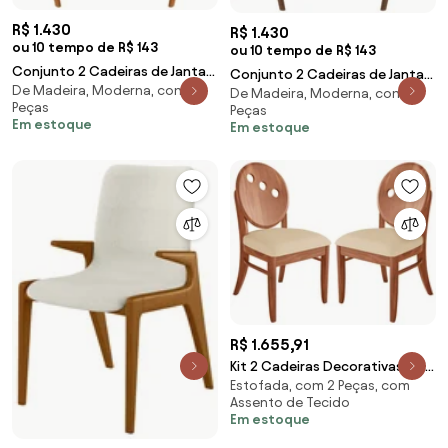
R$ 1.430
R$ 1.430
ou 10 tempo de R$ 143
ou 10 tempo de R$ 143
Conjunto 2 Cadeiras de Jantar
Conjunto 2 Cadeiras de Jantar
De Madeira, Moderna, com 2
Ottawa Amêndoa Korino
De Madeira, Moderna, com 2
Ottawa Cappuccino Korino
Peças
Peças
Perolado
Perolado
Em estoque
Em estoque
R$ 1.655,91
Kit 2 Cadeiras Decorativas Sala
Estofada, com 2 Peças, com
de Jantar Teseu Madeira
Assento de Tecido
Maciça Poliéster Bege/Imbuia
Em estoque
G42 - Gran Belo