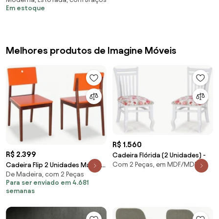
com Braço Made I - DT 55257
Em estoque
Melhores produtos de Imagine Móveis
R$ 1.560
R$ 2.399
Cadeira Flórida (2 Unidades) -
Com 2 Peças, em MDF/MDP
Cadeira Flip 2 Unidades Máxima
De Madeira, com 2 Peças
Móveis
Para ser enviado em 4.681
semanas