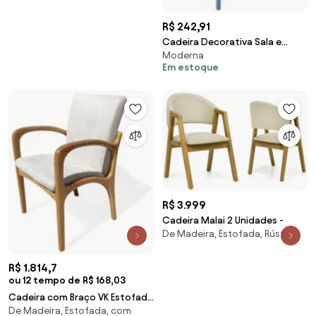
R$ 242,91
Cadeira Decorativa Sala e
Moderna
Cozinha Feliti (PP) Azul Caribe
Em estoque
G56 - Gran Belo
R$ 3.999
Cadeira Malai 2 Unidades -
De Madeira, Estofada, Rústica
R$ 1.814,7
ou 12 tempo de R$ 168,03
Cadeira com Braço VK Estofada
De Madeira, Estofada, com
Madeira Maciça Design by