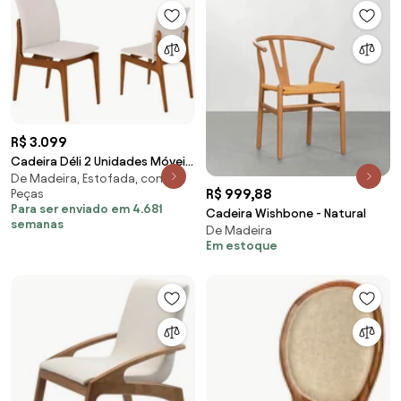
R$ 3.099
Cadeira Déli 2 Unidades Móveis
De Madeira, Estofada, com 2
Rudnick -
R$ 999,88
Peças
Para ser enviado em 4.681
Cadeira Wishbone - Natural
semanas
De Madeira
Em estoque