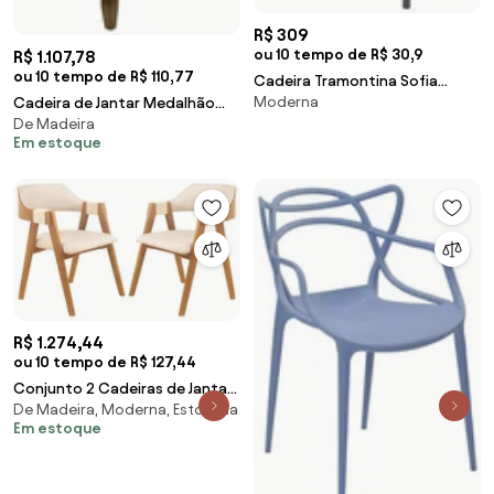
R$ 309
ou 10 tempo de R$ 30,9
R$ 1.107,78
ou 10 tempo de R$ 110,77
Cadeira Tramontina Sofia
Moderna
Encosto Horizontal Grafite em
Cadeira de Jantar Medalhão
De Madeira
Polipropileno e Fibra de Vidro
Lisa Sem Braço Capuccino -
Em estoque
Wood Prime 55124 Liso
R$ 1.274,44
ou 10 tempo de R$ 127,44
Conjunto 2 Cadeiras de Jantar
De Madeira, Moderna, Estofada
Ottawa Amêndoa Linho Off
Em estoque
White