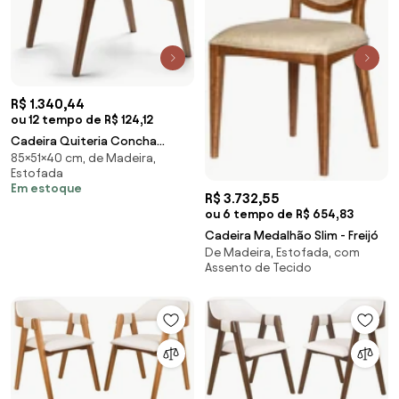
R$ 1.340,44
ou 12 tempo de R$ 124,12
Cadeira Quiteria Concha
85×51×40 cm, de Madeira,
Estofada Estrutura em Madeira
Estofada
com Braços Integrados
Em estoque
R$ 3.732,55
ou 6 tempo de R$ 654,83
Cadeira Medalhão Slim - Freijó
De Madeira, Estofada, com
Assento de Tecido