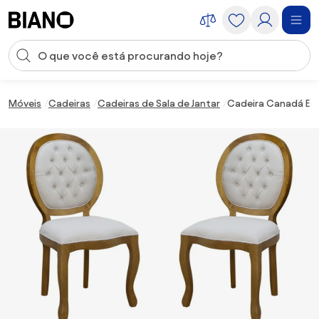
Saltar para o conteúdo
Entrada de pesquisa
Saltar para o rodapé
Móveis
Cadeiras
Cadeiras de Sala de Jantar
Cadeira Canadá Est