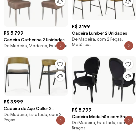
R$ 2.199
R$ 5.799
Cadeira Lumber 2 Unidades
De Madeira, com 2 Peças,
Cadeira Catherine 2 Unidades
Metálicas
De Madeira, Moderna, Estofada
Kleiner Schein -
R$ 3.999
Cadeira de Aço Coller 2
R$ 5.799
De Madeira, Estofada, com 2
Unidades -
Cadeira Medalhão com Braço 2
Peças
De Madeira, Estofada, com
Unidades Kleiner Schein -
Braços