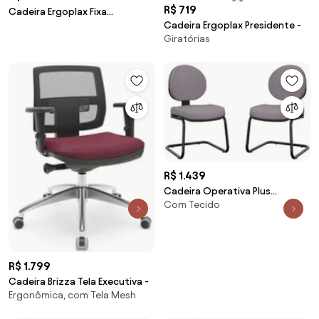
R$ 719
Cadeira Ergoplax Fixa
Cadeira Ergoplax Presidente -
Secretária 10 Unidades -
Giratórias
R$ 1.439
Cadeira Operativa Plus
Com Tecido
Executiva Aproximação S 2
Unidades -
R$ 1.799
Cadeira Brizza Tela Executiva -
Ergonômica, com Tela Mesh