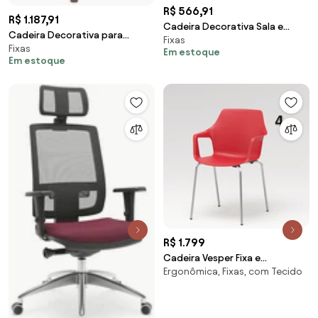
R$ 566,91
R$ 1.187,91
Cadeira Decorativa Sala e
Cadeira Decorativa para
Fixas
Escritório Zion Madeira
Fixas
Escritório Recepção Ohana Fixa
Em estoque
Nogueira (PU) Preto G56 - Gran
Em estoque
Linho Bege G56 - Gran Belo
Belo
R$ 1.799
Cadeira Vesper Fixa e
Ergonômica, Fixas, com Tecido
Empilhável -