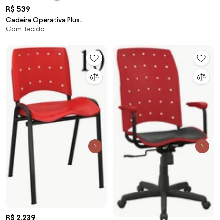
R$ 539
Cadeira Operativa Plus
Com Tecido
Secretária Com Sapata -
R$ 2.239