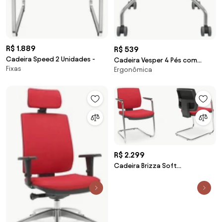
R$ 1.889
R$ 539
Cadeira Speed 2 Unidades -
Cadeira Vesper 4 Pés com
Fixas
Ergonômica
Rodízio -
R$ 2.299
Cadeira Brizza Soft
Aproximação S 2 unidades -