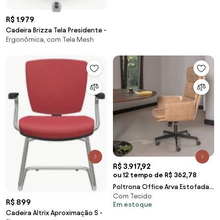
R$ 1.979
Cadeira Brizza Tela Presidente -
Ergonômica, com Tela Mesh
R$ 3.917,92
ou 12 tempo de R$ 362,78
Poltrona Office Arva Estofada
Com Tecido
Ajuste de Altura Concha em
R$ 899
Em estoque
Multilaminado Estrutura
Cadeira Altrix Aproximação S -
Alumínio 5 Pontas com Rodízios