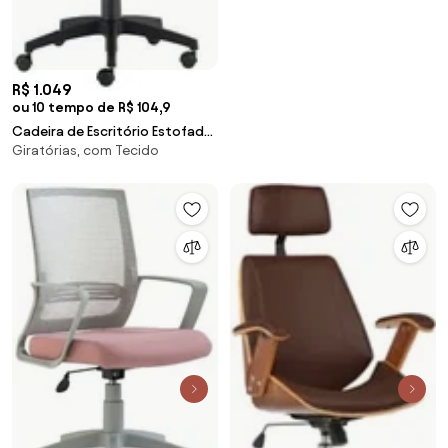
R$ 1.049
ou 10 tempo de R$ 104,9
Cadeira de Escritório Estofada
Giratórias, com Tecido
Presidente com Apoio de
Cabeça Kron Terra Cota
Mecanismo Syncron Roal