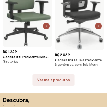
R$ 1.249
R$ 2.069
Cadeira Izzi Presidente Relax
Cadeira Brizza Tela Presidente
Giratórias
Plax em Base Piramidal -
Ergonômica, com Tela Mesh
Grafite Base Alumínio -
Ver mais produtos
Saltar para o topo
Descubra,