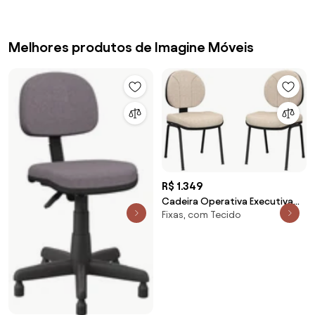
Melhores produtos de Imagine Móveis
R$ 1.349
Cadeira Operativa Executiva
Fixas, com Tecido
Fixa 2 Unidades -