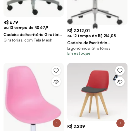
R$ 679
ou 10 tempo de R$ 67,9
R$ 2.312,01
Cadeira de Escritório Giratória
ou 12 tempo de R$ 214,08
Giratórias, com Tela Mesh
Stay Roal Cinza com Encosto
Cadeira de Escritório
em Tela Assento Rosa Base em
Ergonômica, Giratórias
Presidente Giratória Madeira
Nylon
Em estoque
Liziê R02 Sintético
R$ 2.339