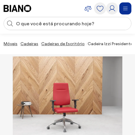
Saltar para o conteúdo
Entrada de pesquisa
Saltar para o rodapé
Móveis
Cadeiras
Cadeiras de Escritório
Cadeira Izzi Presidente 