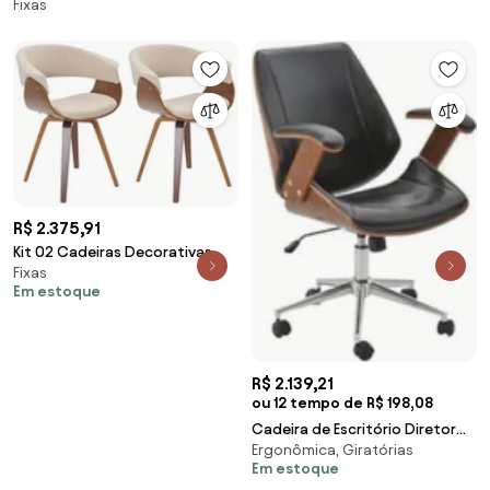
Fixas
R$ 2.375,91
Kit 02 Cadeiras Decorativas
Fixas
para Escritório Recepção
Em estoque
Ohana Fixa Linho Bege G56 -
Gran Belo
R$ 2.139,21
ou 12 tempo de R$ 198,08
Cadeira de Escritório Diretor
Ergonômica, Giratórias
Giratória Liziê R02 Madeira
Em estoque
Sintético Ma