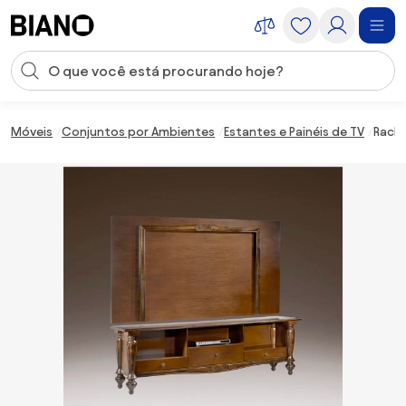
Saltar para o conteúdo
Entrada de pesquisa
Saltar para o rodapé
Móveis
Conjuntos por Ambientes
Estantes e Painéis de TV
Rack 