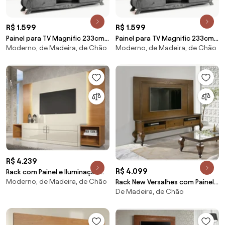
R$ 1.599
R$ 1.599
Painel para TV Magnific 233cm
Painel para TV Magnific 233cm
Moderno, de Madeira, de Chão
Moderno, de Madeira, de Chão
Madeira Maciça - Castanho
Madeira Maciça - Preto
Envelhecido
R$ 4.239
R$ 4.099
Rack com Painel e Iluminação
Moderno, de Madeira, de Chão
Gamboa Beach
Rack New Versalhes com Painel
De Madeira, de Chão
Talhado 2,10 Madeira Maciça