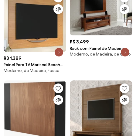
R$ 3.499
Rack com Painel de Madeira
Moderno, de Madeira, de Chão
Maciça Emily - 140cm
R$ 1.389
Painel Para TV Mariscal Beach
Moderno, de Madeira, Fosco
2.10