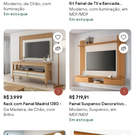
Kit Painel de TV e Bancada
Moderno, de Chão, com
Detalhe Ripado e Nichos com
Iluminação
Moderno, com Iluminação, em
180cm Arcade Nature/Off
Led Freijó/Off White G73 - Gran
Em estoque
MDF/MDP
White - Mobler - Marrom
Belo
Em estoque
R$ 3.999
R$ 719,91
Rack com Painel Madrid 1380 -
Painel Suspenso Decorativo
De Madeira, de Chão, com
Moderno, Suspenso, em
Doss TV até 70 Pol Ripado
Brilho
MDF/MDP
MDP/MDF Cinamomo/Off
Em estoque
White G26 - Gran Belo