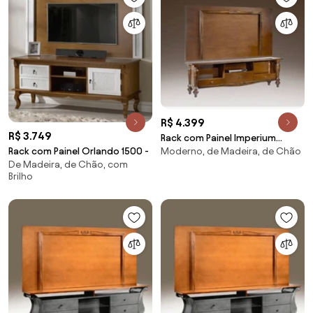
R$ 4.399
R$ 3.749
Rack com Painel Imperium
Rack com Painel Orlando 1500 -
Moderno, de Madeira, de Chão
210cm Madeira Maciça
De Madeira, de Chão, com
Brilho