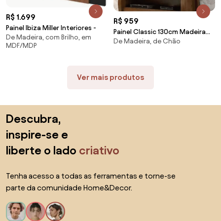
R$ 1.699
R$ 959
Painel Ibiza Miller Interiores -
Painel Classic 130cm Madeira
De Madeira, com Brilho, em
De Madeira, de Chão
Maciça Taeda
MDF/MDP
Ver mais produtos
Saltar para o topo
Descubra,
inspire-se e
liberte o lado
criativo
Tenha acesso a todas as ferramentas e torne-se
parte da comunidade Home&Decor.