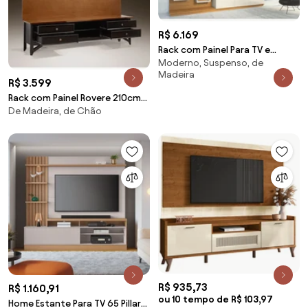
R$ 6.169
Rack com Painel Para TV e
Moderno, Suspenso, de
Prateleira Atalaia Beach
Madeira
R$ 3.599
Rack com Painel Rovere 210cm
De Madeira, de Chão
Madeira Maciça
R$ 935,73
R$ 1.160,91
ou 10 tempo de R$ 103,97
Home Estante Para TV 65 Pillar