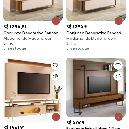
R$ 1.394,91
R$ 1.394,91
Conjunto Decorativo Bancada
Conjunto Decorativo Bancada
Moderno, de Madeira, com
Moderno, de Madeira, com
e Painel Kirby TV até 70
e Painel Kirby TV até 70
Brilho
Brilho
Polegadas Cinamomo/Off
Polegadas Castanho/Off
Em estoque
Em estoque
White G26 - Gran Belo
White G26 - Gran Belo
R$ 4.069
R$ 1.961,91
Rack com Painel Urban 210cm