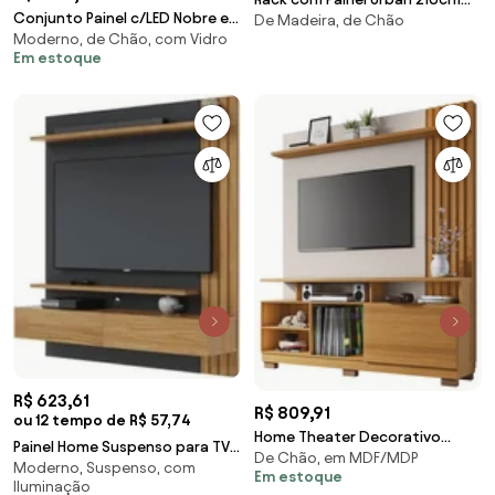
Conjunto Painel c/LED Nobre e
De Madeira, de Chão
Madeira Maciça
Moderno, de Chão, com Vidro
Bancada Ária TV até 85
Em estoque
Polegadas Off
White/Castanho G26 - HB
Móveis
R$ 623,61
R$ 809,91
ou 12 tempo de R$ 57,74
Home Theater Decorativo
Painel Home Suspenso para TV
De Chão, em MDF/MDP
Ripado MDP/MDF Artheo Off
Moderno, Suspenso, com
65 Pol. 150cm Buriti C05 Noce
Em estoque
White/Cinamomo G26 - HB
Iluminação
Milano/Pret