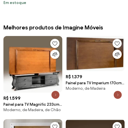
Móveis
Em estoque
Melhores produtos de Imagine Móveis
R$ 1.379
Painel para TV Imperium 170cm
Moderno, de Madeira
Madeira Maciça - Mel
Envelhecido
R$ 1.599
Painel para TV Magnific 233cm
Moderno, de Madeira, de Chão
Madeira Maciça - Mel
Envelhecido