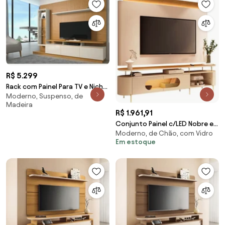
R$ 5.299
Rack com Painel Para TV e Nicho
Moderno, Suspenso, de
Atalaia Beach
Madeira
R$ 1.961,91
Conjunto Painel c/LED Nobre e
Moderno, de Chão, com Vidro
Bancada Ária TV até 85
Em estoque
Polegadas Off
White/Cinamomo G26 - HB
Móveis