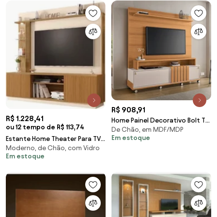
R$ 908,91
R$ 1.228,41
Home Painel Decorativo Bolt TV
ou 12 tempo de R$ 113,74
De Chão, em MDF/MDP
até 65 Pol Portas Deslizantes
Em estoque
Estante Home Theater Para TV
Pés Rodízio Cinamomo/Off
Moderno, de Chão, com Vidro
Até 65 Pol. Atlanta
White G26 - Gran Belo
Em estoque
Cinamomo/Off White/Ri