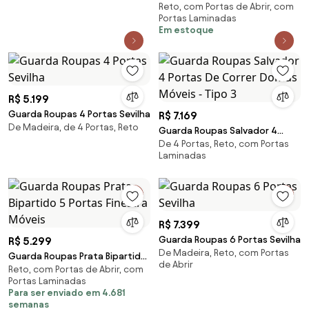
Reto, com Portas de Abrir, com
Gavetas e Sapateira Hawking
Portas Laminadas
Malbec G37 - Gran Belo
Em estoque
R$ 5.199
Guarda Roupas 4 Portas Sevilha
R$ 7.169
De Madeira, de 4 Portas, Reto
Guarda Roupas Salvador 4
De 4 Portas, Reto, com Portas
Portas De Correr Domus
Laminadas
Móveis - Tipo 3
R$ 7.399
Guarda Roupas 6 Portas Sevilha
R$ 5.299
De Madeira, Reto, com Portas
Guarda Roupas Prata Bipartido
de Abrir
Reto, com Portas de Abrir, com
5 Portas Finestra Móveis
Portas Laminadas
Para ser enviado em 4.681
semanas