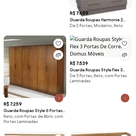
R$ 7.499
Guarda Roupas Harmonie 2
De 2 Portas, Moderno, Reto
Portas Kleiner Schein -
R$ 7.539
Guarda Roupas Style Flex 3
De 3 Portas, Reto, com Portas
Portas De Correr Domus
Laminadas
Móveis
R$ 7.259
Guarda Roupas Style 6 Portas
Reto, com Portas de Abrir, com
Domus Móveis -
Portas Laminadas