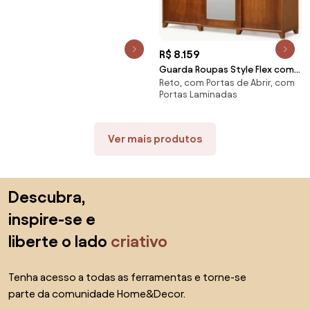
R$ 8.159
Guarda Roupas Style Flex com
Reto, com Portas de Abrir, com
Pés Domus Móveis -
Portas Laminadas
Ver mais produtos
Saltar para o topo
Descubra,
inspire-se e
liberte o lado
criativo
Tenha acesso a todas as ferramentas e torne-se
parte da comunidade Home&Decor.