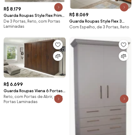
R$ 8.179
R$ 8.069
Guarda Roupas Style Flex Prime
Guarda Roupas Style Flex 3
De 3 Portas, Reto, com Portas
3 Portas De Correr Domus
Laminadas
Com Espelho, de 3 Portas, Reto
Portas De Correr Com Espelho
Móveis
Domus Móveis
R$ 6.699
Guarda Roupas Viena 6 Portas
Reto, com Portas de Abrir, com
Domus Móveis
Portas Laminadas