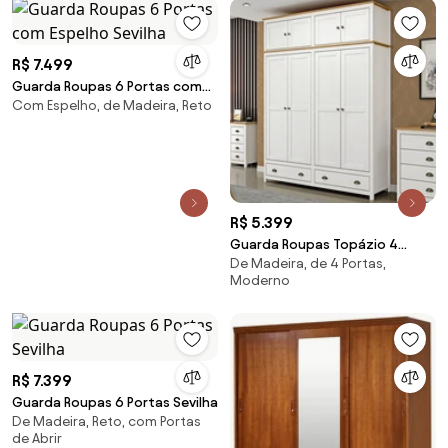
R$ 7.499
Guarda Roupas 6 Portas com
Com Espelho, de Madeira, Reto
Espelho Sevilha
R$ 5.399
Guarda Roupas Topázio 4
De Madeira, de 4 Portas,
Portas 2 Gavetas C/ Maleiro
Moderno
Finestra Móveis
R$ 7.399
Guarda Roupas 6 Portas Sevilha
De Madeira, Reto, com Portas
de Abrir