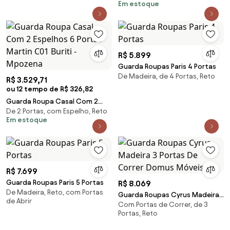
Em estoque
R$ 5.899
Guarda Roupas Paris 4 Portas
De Madeira, de 4 Portas, Reto
R$ 3.529,71
ou 12 tempo de R$ 326,82
Guarda Roupa Casal Com 2
De 2 Portas, com Espelho, Reto
Espelhos 6 Portas Martin C01
Em estoque
Buriti - Mpozena
R$ 7.699
Guarda Roupas Paris 5 Portas
R$ 8.069
De Madeira, Reto, com Portas
Guarda Roupas Cyrus Madeira
de Abrir
Com Portas de Correr, de 3
3 Portas De Correr Domus
Portas, Reto
Móveis