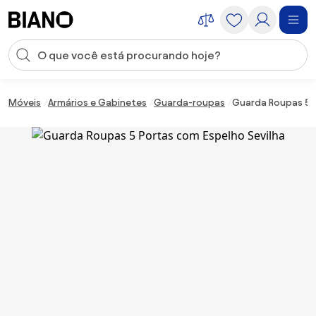
Saltar para o conteúdo
Entrada de pesquisa
Saltar para o rodapé
Móveis
Armários e Gabinetes
Guarda-roupas
Guarda Roupas 5 P