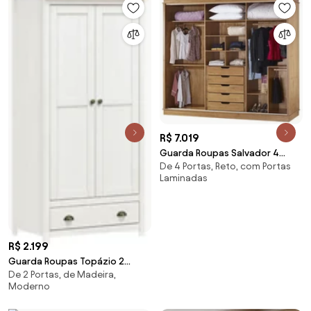
R$ 7.019
Guarda Roupas Salvador 4
De 4 Portas, Reto, com Portas
Portas De Correr Domus
Laminadas
Móveis - Tipo 1
R$ 2.199
Guarda Roupas Topázio 2
De 2 Portas, de Madeira,
Portas 1 Gaveta Finestra Móveis
Moderno