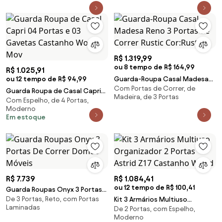
R$ 1.319,99
ou 8 tempo de R$ 164,99
R$ 1.025,91
ou 12 tempo de R$ 94,99
Guarda-Roupa Casal Madesa
Com Portas de Correr, de
Reno 3 Portas de Correr Rustic
Guarda Roupa de Casal Capri
Madeira, de 3 Portas
Cor:Rustic
Com Espelho, de 4 Portas,
04 Portas e 03 Gavetas
Moderno
Castanho Wood - Mov
Em estoque
R$ 7.739
R$ 1.084,41
ou 12 tempo de R$ 100,41
Guarda Roupas Onyx 3 Portas
De 3 Portas, Reto, com Portas
De Correr Domus Móveis
Kit 3 Armários Multiuso
Laminadas
De 2 Portas, com Espelho,
Organizador 2 Portas Astrid Z17
Moderno
Castanho Wood