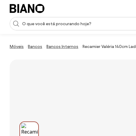
Saltar para o conteúdo
Entrada de pesquisa
Saltar para o rodapé
Móveis
Bancos
Bancos Internos
Recamier Valéria 140cm La