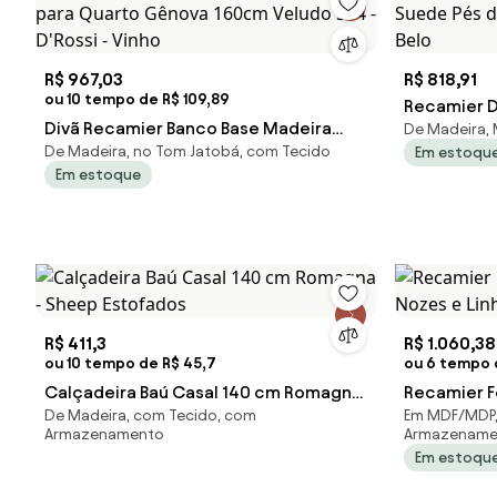
R$ 967,03
R$ 818,91
ou 10 tempo de R$ 109,89
Recamier 
Divã Recamier Banco Base Madeira
De Madeira, 
Suede Pés 
De Madeira, no Tom Jatobá, com Tecido
Em estoqu
para Quarto Gênova 160cm Veludo
Belo
Em estoque
S04 - D'Rossi - Vinho
R$ 411,3
R$ 1.060,38
ou 10 tempo de R$ 45,7
ou 6 tempo 
Calçadeira Baú Casal 140 cm Romagna
Recamier F
De Madeira, com Tecido, com
Em MDF/MDP,
- Sheep Estofados
Nozes e Li
Armazenamento
Armazename
Em estoqu