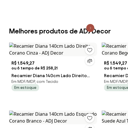
Melhores produtos de ADJ Decor
R$ 1.549,27
R$ 1.549,27
ou 6 tempo de R$ 258,21
ou 6 tempo d
Recamier Diana 140cm Lado Direito
Recamier D
Em MDF/MDP, com Tecido
Em MDF/MDP,
Corano Cinza - ADJ Decor
Corano Beg
Em estoque
Em estoqu