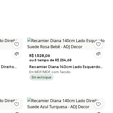
R$ 1.528,06
ou 6 tempo de R$ 254,68
Direito
Recamier Diana 140cm Lado Esquerdo
Em MDF/MDP, com Tecido
Suede Rosa Bebê - ADJ Decor
Em estoque