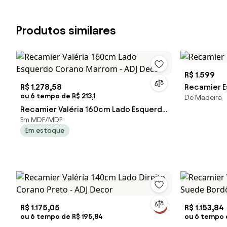
Produtos similares
R$ 1.599
R$ 1.278,58
Recamier E
ou 6 tempo de R$ 213,1
De Madeira
Recamier Valéria 160cm Lado Esquerdo
Em MDF/MDP
Corano Marrom - ADJ Decor
Em estoque
R$ 1.175,05
R$ 1.153,84
ou 6 tempo de R$ 195,84
ou 6 tempo d