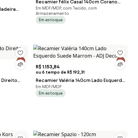
Recamier Félix Casal 140cm Corano
Em MDF/MDP, com Tecido, com
Madeira
Nozes e Linho Chumbo - ADJ Decor
Armazenamento
 Suede S04
Em estoque
R$ 1.153,84
ou 6 tempo de R$ 192,31
Direito
Recamier Valéria 140cm Lado Esquerdo
Em MDF/MDP
Suede Marrom - ADJ Decor
Em estoque