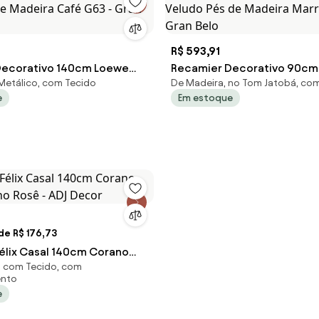
R$ 593,91
Decorativo 140cm Loewe
Recamier Decorativo 90cm
Metálico, com Tecido
De Madeira, no Tom Jatobá, co
de Madeira Café G63 - Gran
Veludo Pés de Madeira Mar
e
Em estoque
Gran Belo
de R$ 176,73
élix Casal 140cm Corano
 com Tecido, com
nho Rosê - ADJ Decor
nto
e