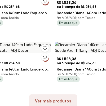
R$ 1.528,06
de R$ 254,68
ou 6 tempo de R$ 254,68
iana 140cm Lado Esquerdo
Recamier Diana 140cm Lado 
 com Tecido
Em MDF/MDP, com Tecido
 Turquesa - ADJ Decor
Suede Rosê - ADJ Decor
e
Em estoque
R$ 1.528,06
de R$ 254,68
ou 6 tempo de R$ 254,68
iana 140cm Lado Esquerdo
Recamier Diana 140cm Lado
 com Tecido
Em MDF/MDP, com Tecido
acota - ADJ Decor
Suede Azul Tiffany - ADJ De
e
Em estoque
Ver mais produtos