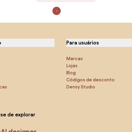
o
Para usuários
Marcas
Lojas
Blog
Códigos de desconto
icas
Densy Studio
-se de explorar
s
AI designer