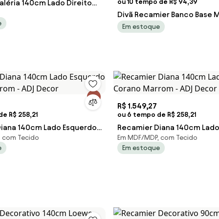
ou 10 tempo de R$ 94,39
aléria 140cm Lado Direito
ô - ADJ Decor
Divã Recamier Banco Base 
e
para Quarto Gênova 140cm
Em estoque
- D'Rossi - Café
R$ 1.549,27
e R$ 258,21
ou 6 tempo de R$ 258,21
iana 140cm Lado Esquerdo
Recamier Diana 140cm Lado 
 com Tecido
Em MDF/MDP, com Tecido
rom - ADJ Decor
Corano Marrom - ADJ Decor
e
Em estoque