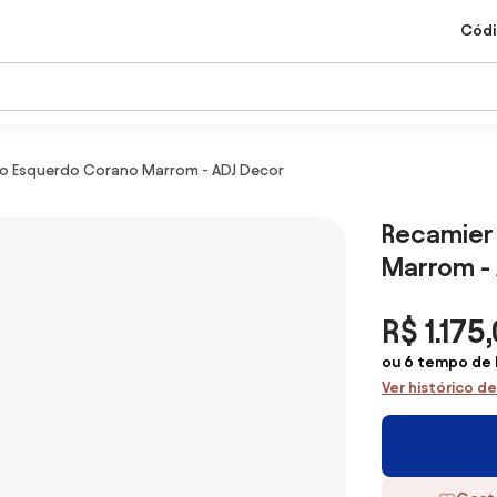
Códi
do Esquerdo Corano Marrom - ADJ Decor
Recamier
Marrom -
R$ 1.175
ou 6 tempo de 
Ver histórico d