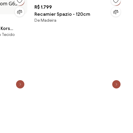
R$ 1.799
Recamier Spazio - 120cm
De Madeira
 Kors
m Tecido
rom G63 -