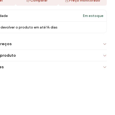
ei
Comparar
Preço monitorado
idade
Em estoque
devolver o produto em até 14 dias
preços
 produto
es