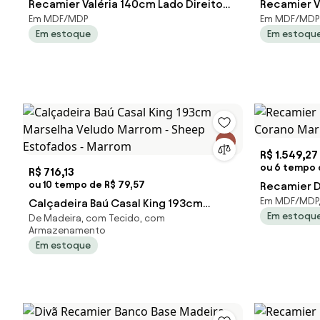
Recamier Valéria 140cm Lado Direito
Recamier V
Em MDF/MDP
Em MDF/MDP
Corano Preto - ADJ Decor
Suede Bord
Em estoque
Em estoqu
R$ 1.549,27
ou 6 tempo d
R$ 716,13
ou 10 tempo de R$ 79,57
Recamier D
Em MDF/MDP,
Calçadeira Baú Casal King 193cm
Corano Mar
Em estoqu
De Madeira, com Tecido, com
Marselha Veludo Marrom - Sheep
Armazenamento
Estofados - Marrom
Em estoque