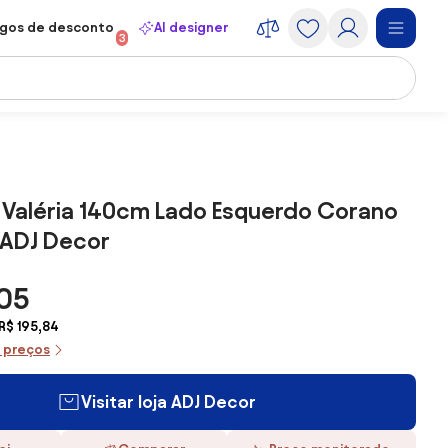
gos de desconto
AI designer
3
 Valéria 140cm Lado Esquerdo Corano
 ADJ Decor
,05
R$ 195,84
e preços
Visitar loja ADJ Decor