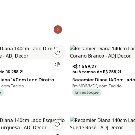
R$ 1.549,27
e R$ 258,21
ou 6 tempo de R$ 258,21
iana 140cm Lado Direito
Recamier Diana 140cm Lado 
 com Tecido
Em MDF/MDP, com Tecido
e - ADJ Decor
Corano Branco - ADJ Decor
e
Em estoque