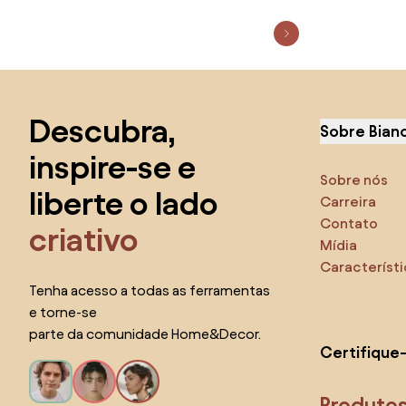
Saltar para o topo
Descubra,
Sobre Bian
inspire-se e
Sobre nós
liberte o lado
Carreira
Contato
criativo
Mídia
Característ
Tenha acesso a todas as ferramentas
e torne-se
parte da comunidade Home&Decor.
Certifique
Produto