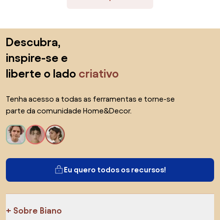
Saltar para o topo
Descubra,
inspire-se e
liberte o lado
criativo
Tenha acesso a todas as ferramentas e torne-se
parte da comunidade Home&Decor.
Eu quero todos os recursos!
Sobre Biano