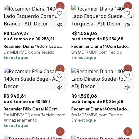
R$ 1.549,27
R$ 1.528,06
ou 6 tempo de R$ 258,21
ou 6 tempo de R$ 254,68
Recamier Diana 140cm Lado
Recamier Diana 140cm Lado
Em MDF/MDP, com Tecido
Em MDF/MDP, com Tecido
Esquerdo Corano Branco - ADJ
Esquerdo Suede Azul Turquesa
Em estoque
Em estoque
Decor
- ADJ Decor
R$ 948,61
R$ 1.528,06
ou 6 tempo de R$ 158,1
ou 6 tempo de R$ 254,68
Recamier Félix Casal 140cm
Recamier Diana 140cm Lado
Em MDF/MDP, com Tecido, com
Em MDF/MDP, com Tecido
Suede Bege - ADJ Decor
Direito Suede Rosê - ADJ Decor
Armazenamento
Em estoque
Em estoque