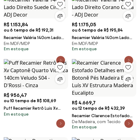
R$ 1.153,84
R$ 1.175,05
ou 6 tempo de R$ 192,31
ou 6 tempo de R$ 195,84
Recamier Valéria 140cm Lado
Recamier Valéria 140cm Lado
Em MDF/MDP
Em MDF/MDP
Direito Suede Cinza - ADJ
Direito Corano Cinza - ADJ
Em estoque
Em estoque
Decor
Decor
R$ 956,47
ou 10 tempo de R$ 108,69
R$ 4.669,7
Puff Recamier Retrô Luis Xv
ou 12 tempo de R$ 432,39
Em estoque
Captonê Quarto Vicenza
Recamier Clarence Estofado
140cm Veludo S04 - D'Rossi -
De Madeira, com Tecido
Detalhes em Botonê Pés
Cinza
Em estoque
Madeira Estilo Luís XV Estrutura
Madeira Eucalipto