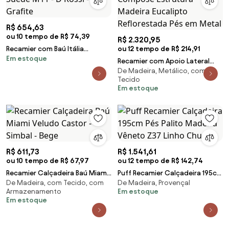
R$ 654,63
ou 10 tempo de R$ 74,39
R$ 2.320,95
Recamier com Baú Itália
ou 12 tempo de R$ 214,91
Em estoque
Namoradeira Calçadeira Suede
Recamier com Apoio Lateral
M11 - D'Rossi - Grafite
De Madeira, Metálico, com
Davies Detalhe em Composê
Tecido
Estrutura Madeira Eucalipto
Em estoque
Reflorestada Pés em Metal
R$ 611,73
R$ 1.541,61
ou 10 tempo de R$ 67,97
ou 12 tempo de R$ 142,74
Recamier Calçadeira Baú Miami
Puff Recamier Calçadeira 195cm
De Madeira, com Tecido, com
De Madeira, Provençal
Veludo Castor - Simbal - Bege
Pés Palito Madeira Vêneto Z37
Armazenamento
Em estoque
Linho Chu
Em estoque