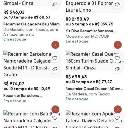
R$ 546,03
ou 10 tempo de R$ 60,67
R$ 2.158,49
Recamier Calçadeira Baú Miami
ou 6 tempo de R$ 359,75
De Madeira, com Tecido, com
Suede Cinza - Simbal - Cinza
Kit Diva Recamier Vanessa
Armazenamento
Moderno, em MDF/MDP
140cm Lado Esquerdo e 01
Em estoque
Em estoque
Poltrona Laura Linho
R$ 695,43
ou 10 tempo de R$ 77,27
R$ 974,07
ou 10 tempo de R$ 110,69
Recamier Casal Queen 160cm
De Madeira, com Tecido
Turim Suede Cinza - Simbal -
Recamier Barcelona
Em estoque
Cinza
Em estoque
Namoradeira Calçadeira Suede
M11 - D'Rossi - Grafite