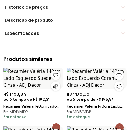
Histórico de preços
Descrição de produto
Especificações
Produtos similares
R$ 1.153,84
R$ 1.175,05
ou 6 tempo de R$ 192,31
ou 6 tempo de R$ 195,84
Recamier Valéria 140cm Lado
Recamier Valéria 140cm Lado
Em MDF/MDP
Em MDF/MDP
Esquerdo Suede Cinza - ADJ
Esquerdo Corano Cinza - ADJ
Em estoque
Em estoque
Decor
Decor