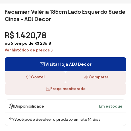
Recamier Valéria 185cm Lado Esquerdo Suede
Cinza - ADJ Decor
R$ 1.420,78
ou 6 tempo de R$ 236,8
Ver histórico de preços
Visitar loja ADJ Decor
Gostei
Comparar
Preço monitorado
Disponibilidade
Em estoque
Você pode devolver o produto em até 14 dias