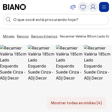
Saltar para o conteúdo
Entrada de pesquisa
Saltar para o rodapé
Móveis
Bancos
Bancos Internos
Recamier Valéria 185cm Lado Es
Mostrar todas as mídias (4)