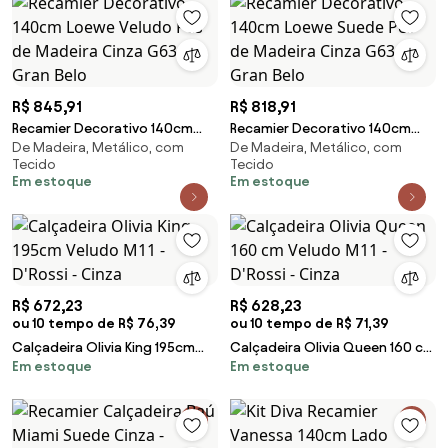
R$ 845,91
R$ 818,91
Recamier Decorativo 140cm
Recamier Decorativo 140cm
De Madeira, Metálico, com
De Madeira, Metálico, com
Loewe Veludo Pés de Madeira
Loewe Suede Pés de Madeira
Tecido
Tecido
Cinza G63 - Gran Belo
Cinza G63 - Gran Belo
Em estoque
Em estoque
R$ 672,23
R$ 628,23
ou 10 tempo de R$ 76,39
ou 10 tempo de R$ 71,39
Calçadeira Olivia King 195cm
Calçadeira Olivia Queen 160 cm
Em estoque
Em estoque
Veludo M11 - D'Rossi - Cinza
Veludo M11 - D'Rossi - Cinza