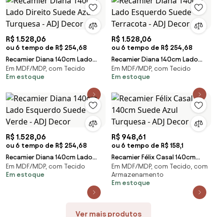
R$ 1.528,06
R$ 1.528,06
ou 6 tempo de R$ 254,68
ou 6 tempo de R$ 254,68
Recamier Diana 140cm Lado
Recamier Diana 140cm Lado
Em MDF/MDP, com Tecido
Em MDF/MDP, com Tecido
Direito Suede Azul Turquesa -
Esquerdo Suede Terracota -
Em estoque
Em estoque
ADJ Decor
ADJ Decor
R$ 1.528,06
R$ 948,61
ou 6 tempo de R$ 254,68
ou 6 tempo de R$ 158,1
Recamier Diana 140cm Lado
Recamier Félix Casal 140cm
Em MDF/MDP, com Tecido
Em MDF/MDP, com Tecido, com
Esquerdo Suede Verde - ADJ
Suede Azul Turquesa - ADJ
Em estoque
Armazenamento
Decor
Decor
Em estoque
Ver mais produtos