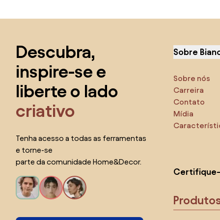
Saltar para o topo
Descubra,
Sobre Bian
inspire-se e
Sobre nós
liberte o lado
Carreira
Contato
criativo
Mídia
Característ
Tenha acesso a todas as ferramentas
e torne-se
parte da comunidade Home&Decor.
Certifique
Produto