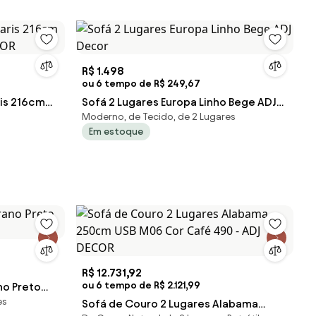
R$ 1.498
ou 6 tempo de R$ 249,67
ris 216cm
Sofá 2 Lugares Europa Linho Bege ADJ
Moderno, de Tecido, de 2 Lugares
ECOR
Decor
Em estoque
R$ 12.731,92
ou 6 tempo de R$ 2.121,99
no Preto
es
Sofá de Couro 2 Lugares Alabama