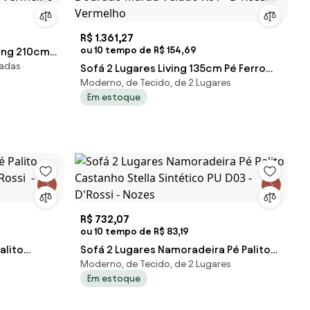
R$ 1.361,27
ou 10 tempo de R$ 154,69
ving 210cm
fadas
- Vermelho
Sofá 2 Lugares Living 135cm Pé Ferro
Moderno, de Tecido, de 2 Lugares
Dourado Maraú Veludo K01 - D'Rossi -
Em estoque
Vermelho
R$ 732,07
ou 10 tempo de R$ 83,19
alito
Sofá 2 Lugares Namoradeira Pé Palito
Moderno, de Tecido, de 2 Lugares
Rossi -
Castanho Stella Sintético PU D03 -
Em estoque
D'Rossi - Nozes