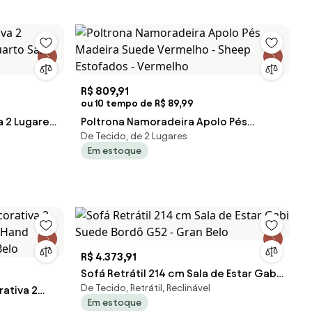
R$ 809,91
ou 10 tempo de R$ 89,99
a 2 Lugares
Poltrona Namoradeira Apolo Pés
De Tecido, de 2 Lugares
la Suede
Madeira Suede Vermelho - Sheep
Em estoque
Estofados - Vermelho
R$ 4.373,91
Sofá Retrátil 214 cm Sala de Estar Gabi
De Tecido, Retrátil, Reclinável
ativa 2
Suede Bordô G52 - Gran Belo
Em estoque
 Hand