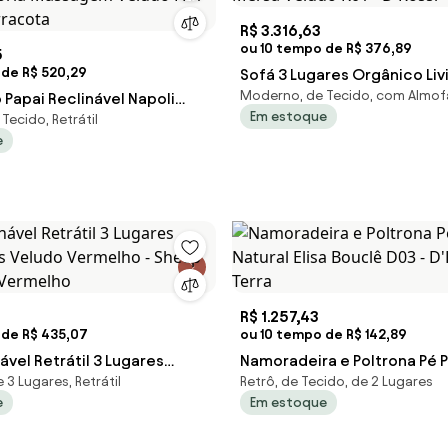
R$ 3.316,63
ou 10 tempo de R$ 376,89
5
 de R$ 520,29
Sofá 3 Lugares Orgânico Li
Moderno, de Tecido, com Almo
 Papai Reclinável Napoli
Mersa Veludo K01 - D'Rossi 
Em estoque
Tecido, Retrátil
atória Massagem Veludo FH1
e
 Terracota
R$ 1.257,43
 de R$ 435,07
ou 10 tempo de R$ 142,89
ável Retrátil 3 Lugares
Namoradeira e Poltrona Pé P
 3 Lugares, Retrátil
Retrô, de Tecido, de 2 Lugares
s Veludo Vermelho - Sheep
Natural Elisa Bouclê D03 - D'
e
Em estoque
- Vermelho
Terra