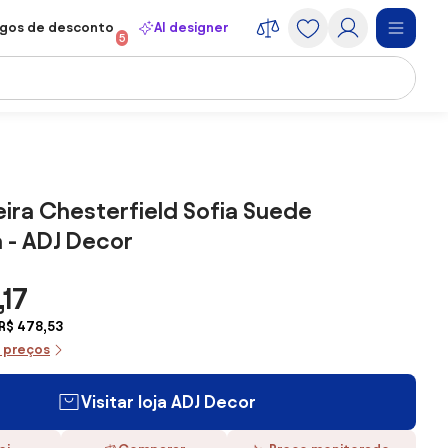
gos de desconto
AI designer
5
ra Chesterfield Sofia Suede
 - ADJ Decor
,17
R$ 478,53
e preços
Visitar loja ADJ Decor