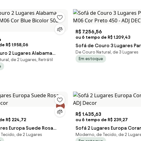
R$ 7.256,56
ou 6 tempo de R$ 1.209,43
4
e R$ 1.958,06
Sofá de Couro 3 Lugares Pa
De Couro Natural, de 3 Lugares
uro 2 Lugares Alabama
M06 Cor Preto 450 - ADJ D
Em estoque
ral, de 2 Lugares, Retrátil
M06 Cor Blue Bicolor 502 -
e
R$ 1.435,63
de R$ 224,72
ou 6 tempo de R$ 239,27
ares Europa Suede Rosa
Sofá 2 Lugares Europa Cora
Tecido, de 2 Lugares
Moderno, de Tecido, de 2 Lugar
Decor
ADJ Decor