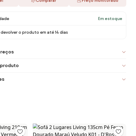
ei
Comparar
Preço monitorado
idade
Em estoque
devolver o produto em até 14 dias
preços
 produto
es