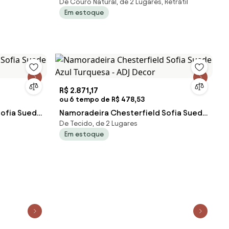
De Couro Natural, de 2 Lugares, Retrátil
250cm USB M06 Cor Café 490 - ADJ
Em estoque
DECOR
R$ 2.871,17
ou 6 tempo de R$ 478,53
Sofia Suede
Namoradeira Chesterfield Sofia Suede
De Tecido, de 2 Lugares
Azul Turquesa - ADJ Decor
Em estoque