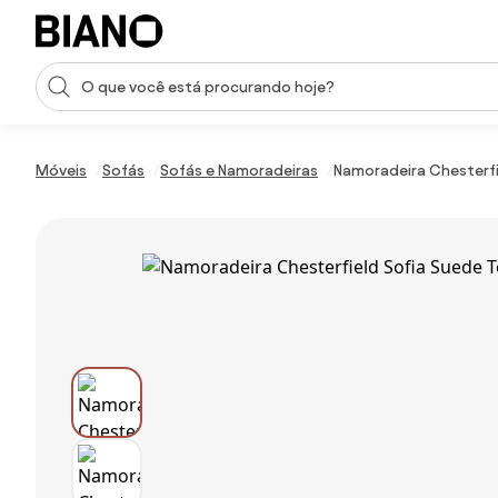
Saltar para o conteúdo
Entrada de pesquisa
Saltar para o rodapé
Móveis
Sofás
Sofás e Namoradeiras
Namoradeira Chesterfi