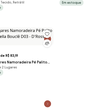
Tecido, Retrátil
Em estoque
wer Elétrico Veludo FH1 -
Veludo Marrom G45 - Gran 
e
ermelho
de R$ 83,19
ares Namoradeira Pé Palito
e 2 Lugares
ella Bouclê D03 - D'Rossi -
e