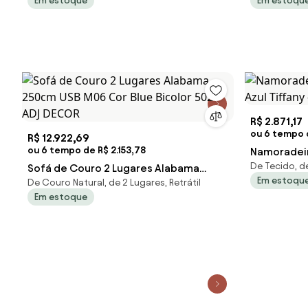
Em estoque
Em estoqu
R$ 2.871,17
ou 6 tempo 
R$ 12.922,69
ou 6 tempo de R$ 2.153,78
Namoradeir
De Tecido, d
Sofá de Couro 2 Lugares Alabama
Azul Tiffan
Em estoqu
De Couro Natural, de 2 Lugares, Retrátil
250cm USB M06 Cor Blue Bicolor 502 -
Em estoque
ADJ DECOR