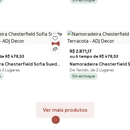
e
Em estoque
R$ 2.871,17
de R$ 478,53
ou 6 tempo de R$ 478,53
a Chesterfield Sofia Suede
Namoradeira Chesterfield 
e 2 Lugares
De Tecido, de 2 Lugares
y - ADJ Decor
Terracota - ADJ Decor
e
Em estoque
Ver mais produtos