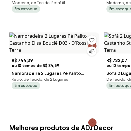
Moderno, de Tecido, Retrátil
Moderno, de 
Elétrica Botão LED Veludo FH1 - D'Rossi -
Controle Po
Em estoque
Em estoqu
Vermelho
D'Rossi - V
R$ 744,39
R$ 732,07
ou 10 tempo de R$ 84,59
ou 10 tempo 
Namoradeira 2 Lugares Pé Palito
Sofá 2 Lug
Retrô, de Tecido, de 2 Lugares
De Tecido, d
Castanho Elisa Bouclê D03 - D'Rossi -
Castanho St
Em estoque
Em estoqu
Terra
Terra
Melhores produtos de ADJ Decor