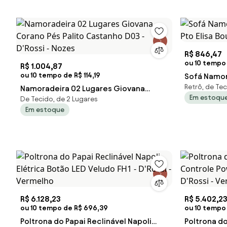
R$ 846,47
ou 10 tempo 
R$ 1.004,87
ou 10 tempo de R$ 114,19
Sofá Namor
Retrô, de Tec
Namoradeira 02 Lugares Giovana
Pto Elisa Bo
Em estoqu
De Tecido, de 2 Lugares
Corano Pés Palito Castanho D03 -
Em estoque
D'Rossi - Nozes
R$ 6.128,23
R$ 5.402,2
ou 10 tempo de R$ 696,39
ou 10 tempo 
Poltrona do Papai Reclinável Napoli
Poltrona do