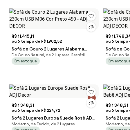
R$ 11.415,11
R$ 11.748,3
ou 6 tempo de R$ 1.902,52
ou 6 tempo d
Sofá de Couro 2 Lugares Alabama
Sofá de Co
De Couro Natural, de 2 Lugares, Retrátil
De Couro Natu
230cm USB M06 Cor Preto 450 - ADJ
230cm USB 
Em estoque
Em estoqu
DECOR
ADJ DECOR
R$ 1.348,31
R$ 1.348,31
ou 6 tempo de R$ 224,72
ou 6 tempo 
Sofá 2 Lugares Europa Suede Rosê ADJ
Sofá 2 Lug
Moderno, de Tecido, de 2 Lugares
Moderno, de 
Decor
Bebê ADJ 