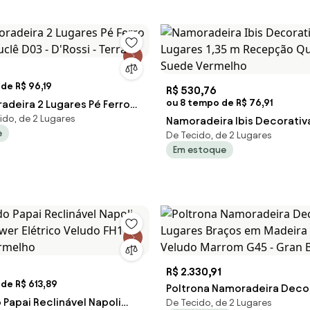
de R$ 96,19
R$ 530,76
ou 8 tempo de R$ 76,91
adeira 2 Lugares Pé Ferro
ido, de 2 Lugares
uclê D03 - D'Rossi - Terra
Namoradeira Ibis Decorativ
e
De Tecido, de 2 Lugares
1,35 m Recepção Quarto Sa
Em estoque
Vermelho
3
R$ 2.330,91
de R$ 613,89
Poltrona Namoradeira Decor
 Papai Reclinável Napoli
De Tecido, de 2 Lugares
Lugares Braços em Madeira