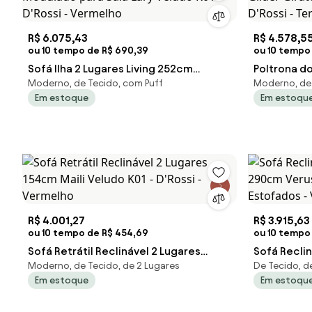
R$ 6.075,43
R$ 4.578,5
ou 10 tempo de R$ 690,39
ou 10 tempo
Sofá Ilha 2 Lugares Living 252cm
Poltrona do
Moderno, de Tecido, com Puff
Moderno, de 
Modulado para Sala Lary Veludo K01 -
Glider Gir
Em estoque
Em estoqu
D'Rossi - Vermelho
- D'Rossi -
R$ 4.001,27
R$ 3.915,63
ou 10 tempo de R$ 454,69
ou 10 tempo
Sofá Retrátil Reclinável 2 Lugares
Sofá Reclin
Moderno, de Tecido, de 2 Lugares
De Tecido, de
154cm Maili Veludo K01 - D'Rossi -
290cm Veru
Em estoque
Em estoqu
Vermelho
Estofados 