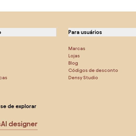
o
Para usuários
Marcas
Lojas
Blog
Códigos de desconto
icas
Densy Studio
-se de explorar
s
AI designer