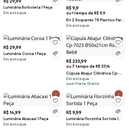
R$ 29,99
Luminária Borboleta 1 Peça
R$ 9,9
Em estoque
ou 1 tempo de R$ 9,9
Kit 2 Soquetes T8 Plastico Para
Em estoque
Lampada Led Tubular
R$ 29,99
Luminária Coroa 1 Peça
Em estoque
R$ 233,99
ou 7 tempo de R$ 37,14
Cúpula Abajur Cilíndrica Cp-
Em estoque
7023 Ø50x21cm Rosa Bebê
com Frete Grátis
R$ 14,99
R$ 9,99
Luminária Abacaxi 1 Peça
Luminária Florzinha Sortida 1
Em estoque
Em estoque
Peça