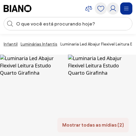
Saltar para o conteúdo
Entrada de pesquisa
Saltar para o rodapé
Infantil
Luminárias Infantis
Luminaria Led Abajur Flexivel Leitura 
Mostrar todas as mídias (2)