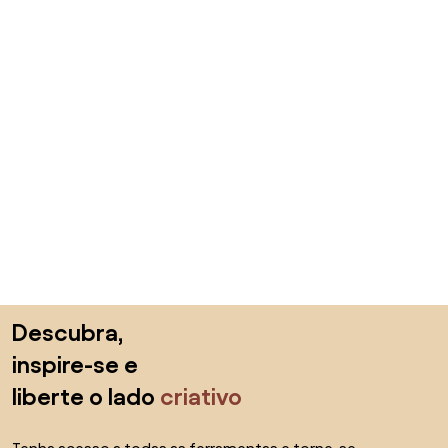
Saltar para o topo
Descubra,
inspire-se e
liberte o lado
criativo