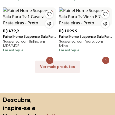
Freijo
R$ 479,9
R$ 1.099,9
Painel Home Suspenso Sala Para
Painel Home Suspenso Sala Para
Suspenso, com Brilho, em
Suspenso, com Vidro, com
Tv 1 Gaveta 3 Prateleiras - Preto
Tv Vidro E 7 Prateleiras - Preto
MDF/MDP
Brilho
Em estoque
Em estoque
Ver mais produtos
Saltar para o topo
Descubra,
inspire-se e