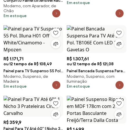
Conjunto Painel Extensível Rack
Em estoque
Matte/Freijó - Mpoz
Moderno, com Aparador, de
160cm LED Tremonti/Duarte TV
Chão
até 55 Tauari/Off White G77 -
Em estoque
Gran Belo
R$ 1.171,71
R$ 1.307,61
ou 12 tempo de R$ 108,49
ou 12 tempo de R$ 121,08
Painel para TV Suspenso 55 Pol.
Painel Bancada Suspensa Para
Moderno, Suspenso, de
Moderno, Suspenso, com
Illuna H01 Off White/Cinamomo
TV Até 55 Pol. TB106E Com LED 2
Madeira
Iluminação
- Mpozen
Gavetas O
Em estoque
Em estoque
R$ 359,9
Painel Para TV Até 60" 1 Nicho 3
R$ 1.499