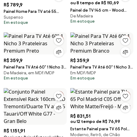
ou 8 tempo de R$ 110,69
R$ 789,9
Painel de TV 146 cm - Wood
Painel Home Para TV até 55
De Madeira
Prime MY 907403
Suspenso
Suspenso Tb120 - Off White
Em estoque
Em estoque
Freijo
R$ 359,9
R$ 359,9
Painel Para TV Até 60" 1 Nicho 3
Painel Para TV Até 60" 1 Nicho 3
De Madeira, em MDF/MDP
Em MDF/MDP
Prateleiras Premium Preto
Prateleiras Premium Branco
Em estoque
Em estoque
R$ 831,51
ou 12 tempo de R$ 76,99
Estante Painel para TV 65 Pol
R$ 1.151,91
Moderno, Retrô, de Chão
Madrid C05 Off White