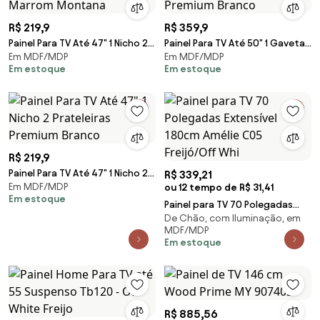
R$ 219,9
R$ 359,9
Painel Para TV Até 47" 1 Nicho 2
Painel Para TV Até 50" 1 Gaveta
Em MDF/MDP
Em MDF/MDP
Prateleiras Marrom Montana
4 Prateleiras Premium Branco
Em estoque
Em estoque
R$ 219,9
Painel Para TV Até 47" 1 Nicho 2
R$ 339,21
Em MDF/MDP
Prateleiras Premium Branco
ou 12 tempo de R$ 31,41
Em estoque
Painel para TV 70 Polegadas
De Chão, com Iluminação, em
Extensível 180cm Amélie C05
MDF/MDP
Freijó/Off Whi
Em estoque
R$ 885,56