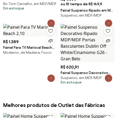
No Tom Carvalho, em MDF/MDP
Prateleiras Cinza Carvalho
ou 10 tempo de R$ 149,9
Em estoque
Painel Suspenso Ripado em MDF
Suspenso, em MDF/MDP
178cm com 2 Portas Basculante
Freijó/Terra Dalla Costa
R$ 1.389
Painel Para TV Mariscal Beach
Moderno, de Madeira, Fosco
2.10
R$ 620,91
Painel Suspenso Decorativo
Suspenso, em MDF/MDP
Ripado MDP/MDF Portas
Em estoque
Basculantes Dublin Off
White/Cinamomo G26 - Gran
Belo
Melhores produtos de Outlet das Fábricas