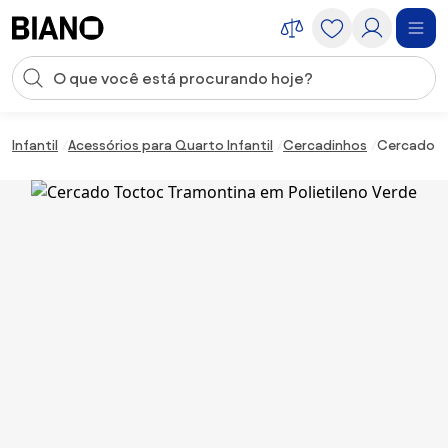
Saltar para o conteúdo
Entrada de pesquisa
Saltar para o rodapé
Infantil
Acessórios para Quarto Infantil
Cercadinhos
Cercado To