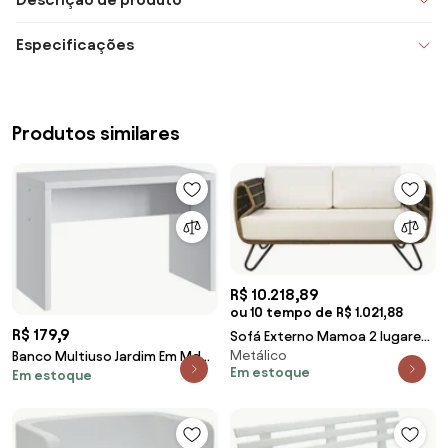
Especificações
Produtos similares
R$ 10.218,89
ou 10 tempo de R$ 1.021,88
R$ 179,9
Sofá Externo Mamoa 2 lugares
Metálico
- Wood Prime SB 29148
Banco Multiuso Jardim Em Mdp
Em estoque
Em estoque
Pés Em Chapa - Branco