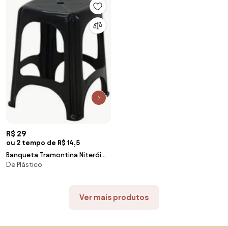
R$ 29
ou 2 tempo de R$ 14,5
Banqueta Tramontina Niterói
De Plástico
em Polipropileno Sustentável
Preto
Ver mais produtos