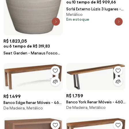
ou 10 tempo de R$ 909,66
Sofá Externo Lúzis 3 lugares -
Metálico
Wood Prime SB 29123
Em estoque
R$ 1.823,05
ou 6 tempo de R$ 319,83
Seat Garden - Manaus Fosco
Kleiner
R$ 1.759
R$ 1.499
Banco York Renar Móveis - 460
Banco Edge Renar Móveis - 460
De Madeira, Metálico
A x 1600 L x 355 P mm
De Madeira, Metálico
A x 2200 L x 350 P mm