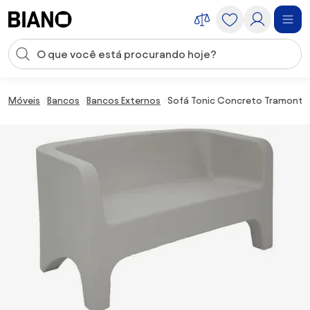
Saltar para o conteúdo
Entrada de pesquisa
Saltar para o rodapé
Móveis
Bancos
Bancos Externos
Sofá Tonic Concreto Tramontin