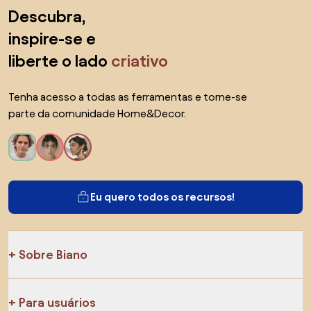
Saltar para o topo
Descubra,
inspire-se e
liberte o lado
criativo
Tenha acesso a todas as ferramentas e torne-se
parte da comunidade Home&Decor.
Eu quero todos os recursos!
Sobre Biano
Para usuários