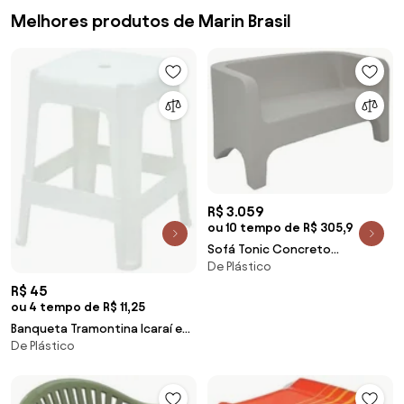
Melhores produtos de Marin Brasil
R$ 3.059
ou 10 tempo de R$ 305,9
Sofá Tonic Concreto
De Plástico
Tramontina 92717210
R$ 45
ou 4 tempo de R$ 11,25
Banqueta Tramontina Icaraí em
De Plástico
Polipropileno Branco