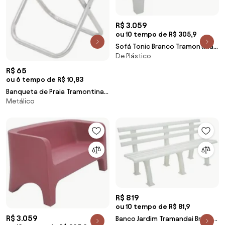
R$ 3.059
ou 10 tempo de R$ 305,9
Sofá Tonic Branco Tramontina
De Plástico
92717010
R$ 65
ou 6 tempo de R$ 10,83
Banqueta de Praia Tramontina
Metálico
Fiji em Alumínio com Assento
Azul Escuro e Laranja
R$ 819
ou 10 tempo de R$ 81,9
R$ 3.059
Banco Jardim Tramandai Branco