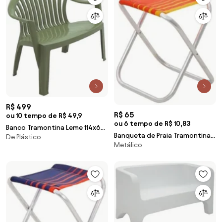
R$ 499
R$ 65
ou 10 tempo de R$ 49,9
ou 6 tempo de R$ 10,83
Banco Tramontina Leme 114x60
Banqueta de Praia Tramontina
De Plástico
cm em Polipropileno Verde
Metálico
Fiji em Alumínio com Assento
Oliva
Laranja e Amarelo