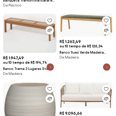
Banqueta Tramontina Icaraí em
De Plástico
Polipropileno Branco
R$ 1.263,49
ou 10 tempo de R$ 126,34
Banco Suez Verde Madeira
De Madeira
R$ 1.947,49
Verniz Mel 142cm - 73714 Sun
ou 10 tempo de R$ 194,74
House
Banco Trama 3 Lugares Stain
De Madeira
Jatobá Corda Areia 180cm -
64388 Sun House
R$ 9.096,66