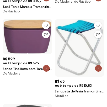
ou 10 tempo de R$ 305,9
De Madeira, de Plástico
1500mm Tramontina 92400010
Sofá Tonic Marsala Tramontina
De Plástico
92717050
R$ 599
ou 10 tempo de R$ 59,9
Banco Tina Roxo com Tampo de
De Madeira
Madeira Tramontina 92773080
R$ 65
ou 6 tempo de R$ 10,83
Banqueta de Praia Tramontina
Metálico
Fiji em Alumínio com Assento
Azul