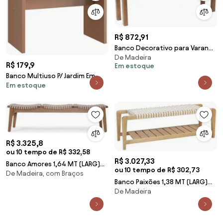
R$ 872,91
Banco Decorativo para Varanda
De Madeira
Cozinha Dumai 190cm Madeira
R$ 179,9
Em estoque
Maciça Walnut Escovado G54 -
Banco Multiuso P/ Jardim Em
Gran Belo
Em estoque
Mdp Pés Em Chapa - Ceramic
R$ 3.325,8
ou 10 tempo de R$ 332,58
R$ 3.027,33
Banco Amores 1,64 MT (LARG)
ou 10 tempo de R$ 302,73
De Madeira, com Braços
Assento Corda cor Areia
Banco Paixões 1,38 MT (LARG)
Estrutura em Madeira Pinhao -
De Madeira
Assento Corda cor Areia
56914 Sun House
Estrutura em Madeira Amêndoa
- 69372 Sun House