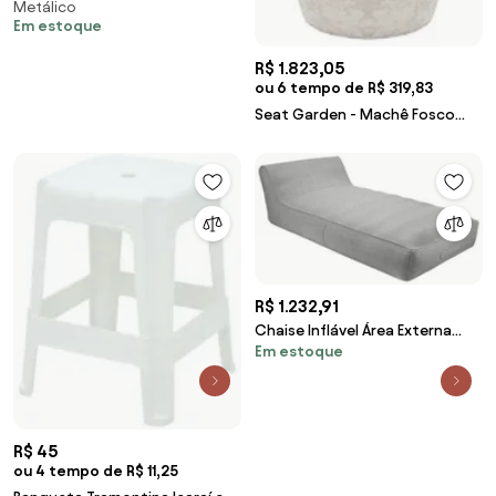
Metálico
Wood Prime SB 29122
Em estoque
R$ 1.823,05
ou 6 tempo de R$ 319,83
Seat Garden - Machê Fosco
Kleiner
R$ 1.232,91
Chaise Inflável Área Externa
Em estoque
Akira 160 cm com Capa de
Olefin Cinza G56 - Gran Belo
R$ 45
ou 4 tempo de R$ 11,25