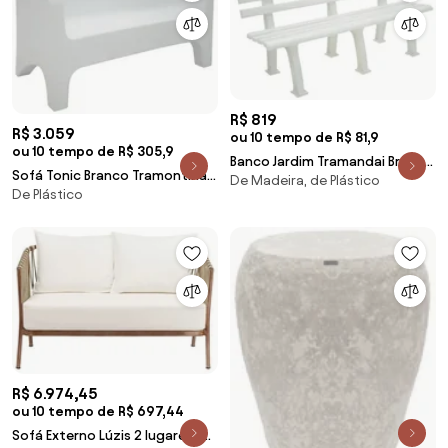
R$ 819
R$ 3.059
ou 10 tempo de R$ 81,9
ou 10 tempo de R$ 305,9
Banco Jardim Tramandai Branco
Sofá Tonic Branco Tramontina
De Madeira, de Plástico
1500mm Tramontina 92400010
De Plástico
92717010
R$ 6.974,45
ou 10 tempo de R$ 697,44
Sofá Externo Lúzis 2 lugares -