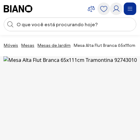
Saltar para o conteúdo
Entrada de pesquisa
Saltar para o rodapé
Móveis
Mesas
Mesas de Jardim
Mesa Alta Flut Branca 65x111cm 