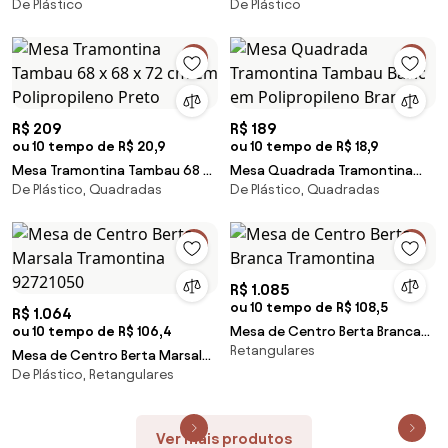
De Plástico
De Plástico
cm em Polipropileno Preto
Chica em Polipropileno Azul
R$ 209
R$ 189
ou 10 tempo de R$ 20,9
ou 10 tempo de R$ 18,9
Mesa Tramontina Tambau 68 x
Mesa Quadrada Tramontina
De Plástico, Quadradas
De Plástico, Quadradas
68 x 72 cm em Polipropileno
Tambau Basic em Polipropileno
Preto
Branco
R$ 1.085
ou 10 tempo de R$ 108,5
R$ 1.064
ou 10 tempo de R$ 106,4
Mesa de Centro Berta Branca
Retangulares
Tramontina
Mesa de Centro Berta Marsala
De Plástico, Retangulares
Tramontina 92721050
Ver mais produtos