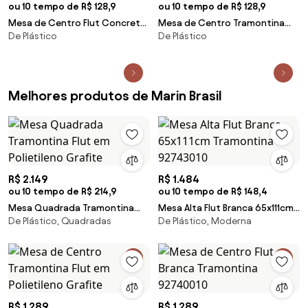
ou 10 tempo de R$ 128,9
ou 10 tempo de R$ 128,9
Mesa de Centro Flut Concreto
Mesa de Centro Tramontina
De Plástico
De Plástico
Tramontina 92740210
Flut em Polietileno Grafite
Melhores produtos de Marin Brasil
R$ 2.149
R$ 1.484
ou 10 tempo de R$ 214,9
ou 10 tempo de R$ 148,4
Mesa Quadrada Tramontina
Mesa Alta Flut Branca 65x111cm
De Plástico, Quadradas
De Plástico, Moderna
Flut em Polietileno Grafite
Tramontina 92743010
R$ 1.289
R$ 1.289