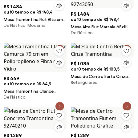
R$ 1.484
ou 10 tempo de R$ 148,4
R$ 1.484
Mesa Tramontina Flut Alta em
ou 10 tempo de R$ 148,4
De Plástico, Moderna
Polietileno Grafite
Mesa Alta Flut Marsala 65x111
De Plástico
cm Tramontina 92743050
R$ 1.085
ou 10 tempo de R$ 108,5
Mesa de Centro Berta Cinza
R$ 649
Retangulares
Tramontina
ou 10 tempo de R$ 64,9
Mesa Tramontina Clarice
De Plástico
Camurça 79 cm em
Polipropileno e Fibra de Vidro
R$ 1.289
R$ 1.289