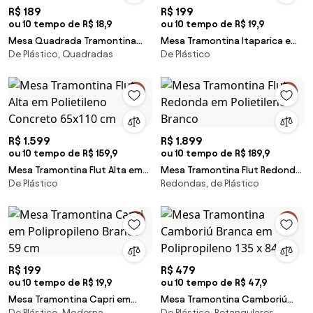
R$ 189
R$ 199
ou 10 tempo de R$ 18,9
ou 10 tempo de R$ 19,9
Mesa Quadrada Tramontina
Mesa Tramontina Itaparica em
De Plástico, Quadradas
De Plástico
Tambau Basic em Polipropileno
Polipropileno Branco 60 x 60
Branco
cm
R$ 1.599
R$ 1.899
ou 10 tempo de R$ 159,9
ou 10 tempo de R$ 189,9
Mesa Tramontina Flut Alta em
Mesa Tramontina Flut Redonda
De Plástico
Redondas, de Plástico
Polietileno Concreto 65x110 cm
em Polietileno Branco
R$ 199
R$ 479
ou 10 tempo de R$ 19,9
ou 10 tempo de R$ 47,9
Mesa Tramontina Capri em
Mesa Tramontina Camboriú
De Plástico, Moderna
De Plástico, Retangulares