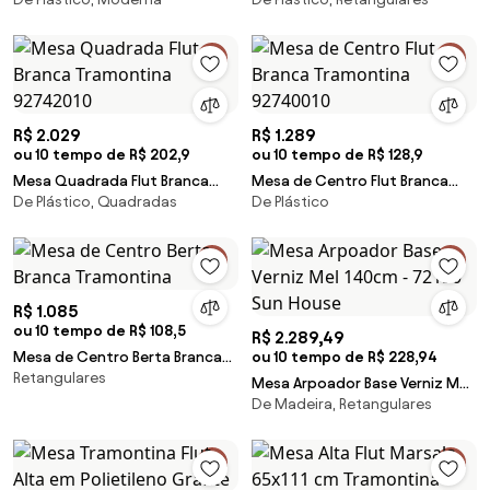
Polipropileno Branco 59 cm
Branca em Polipropileno 135 x
84 cm
R$ 2.029
R$ 1.289
ou 10 tempo de R$ 202,9
ou 10 tempo de R$ 128,9
Mesa Quadrada Flut Branca
Mesa de Centro Flut Branca
De Plástico, Quadradas
De Plástico
Tramontina 92742010
Tramontina 92740010
R$ 1.085
ou 10 tempo de R$ 108,5
R$ 2.289,49
Mesa de Centro Berta Branca
ou 10 tempo de R$ 228,94
Retangulares
Tramontina
Mesa Arpoador Base Verniz Mel
De Madeira, Retangulares
140cm - 72150 Sun House