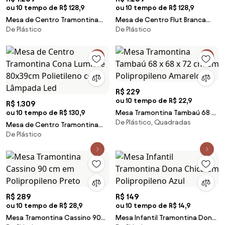
ou 10 tempo de R$ 128,9
ou 10 tempo de R$ 128,9
Mesa de Centro Tramontina
Mesa de Centro Flut Branca
De Plástico
De Plástico
Flut em Polietileno Grafite
Tramontina 92740010
R$ 229
ou 10 tempo de R$ 22,9
R$ 1.309
ou 10 tempo de R$ 130,9
Mesa Tramontina Tambaú 68 x
De Plástico, Quadradas
68 x 72 cm em Polipropileno
Mesa de Centro Tramontina
Amarelo
De Plástico
Cona Lumiére 80x39cm
Polietileno com Lâmpada Led
R$ 289
R$ 149
ou 10 tempo de R$ 28,9
ou 10 tempo de R$ 14,9
Mesa Tramontina Cassino 90
Mesa Infantil Tramontina Dona