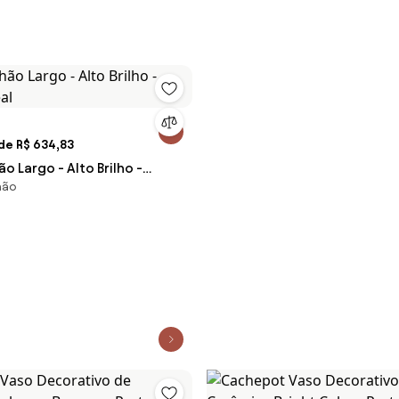
de R$ 634,83
o Largo - Alto Brilho -
hão
eal