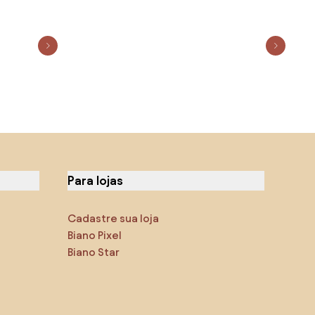
Para lojas
Cadastre sua loja
Biano Pixel
Biano Star