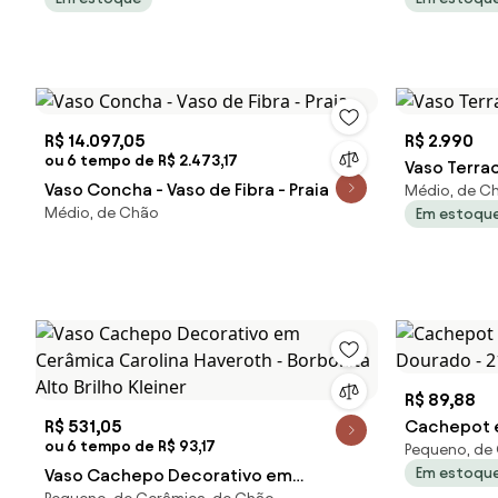
R$ 14.097,05
R$ 2.990
ou 6 tempo de R$ 2.473,17
Vaso Concha - Vaso de Fibra - Praia
Médio, de Ch
Médio, de Chão
Em estoqu
R$ 89,88
R$ 531,05
Cachepot 
ou 6 tempo de R$ 93,17
Pequeno, de 
Dourado -
Em estoqu
Vaso Cachepo Decorativo em