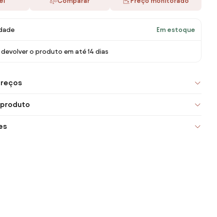
ei
Comparar
Preço monitorado
idade
Em estoque
devolver o produto em até 14 dias
preços
 produto
es