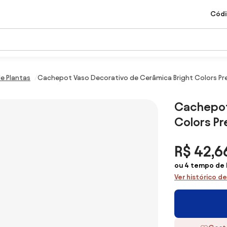
Códi
e Plantas
Cachepot Vaso Decorativo de Cerâmica Bright Colors P
Cachepot
Colors P
R$ 42,6
ou 4 tempo de R
Ver histórico d