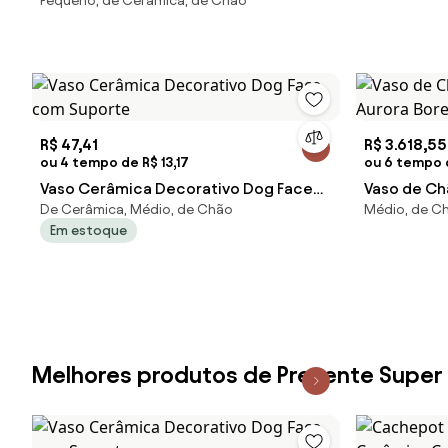
Pequeno, de Cerâmica, de Chão
Cerâmica Carolina Haveroth -
Borboleta Alto Brilho Kleiner
R$ 47,41
R$ 3.618,55
ou 4 tempo de R$ 13,17
ou 6 tempo 
Vaso Cerâmica Decorativo Dog Face
Vaso de Chã
De Cerâmica, Médio, de Chão
Médio, de C
com Suporte
Aurora Bor
Em estoque
Melhores produtos de Presente Super