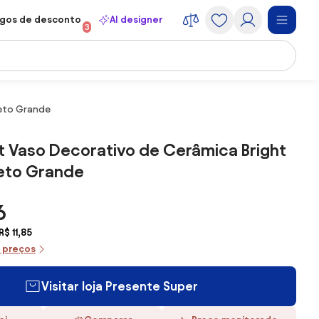
gos de desconto
AI designer
3
reto Grande
 Vaso Decorativo de Cerâmica Bright
reto Grande
6
$ 11,85
e preços
Visitar loja Presente Super