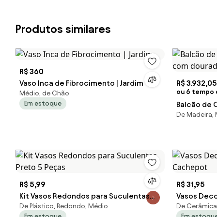
Produtos similares
R$ 360
Vaso Inca de Fibrocimento | Jardim
R$ 3.932,05
ou 6 tempo 
Médio, de Chão
Em estoque
Balcão de C
De Madeira,
com dourad
R$ 5,99
R$ 31,95
Kit Vasos Redondos para Suculentas
Vasos Deco
De Plástico, Redondo, Médio
De Cerâmica
Preto 5 Peças
Cachepot
Em estoque
Em estoqu