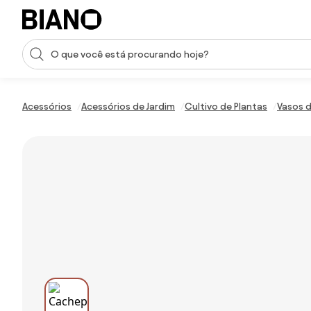
Saltar para o conteúdo
Entrada de pesquisa
Saltar para o rodapé
Acessórios
Acessórios de Jardim
Cultivo de Plantas
Vasos d