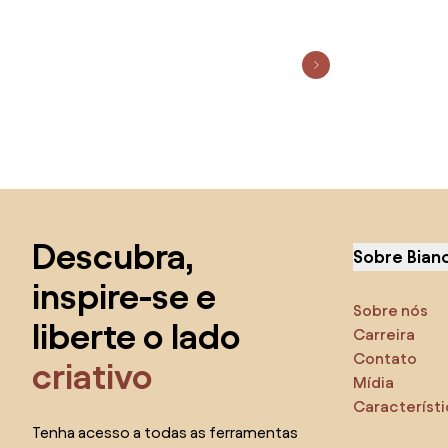
Saltar para o topo
Descubra,
Sobre Bian
inspire-se e
Sobre nós
liberte o lado
Carreira
Contato
criativo
Mídia
Característ
Tenha acesso a todas as ferramentas