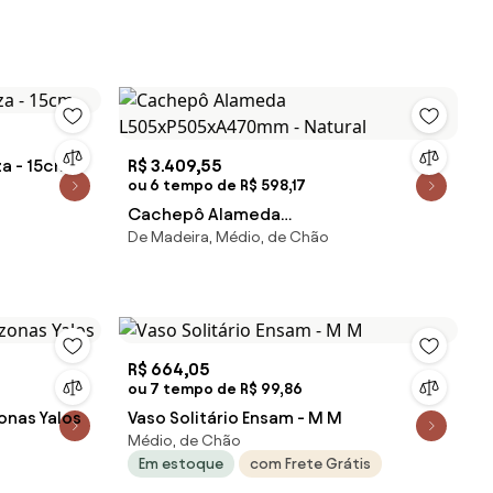
a - 15cm
R$ 3.409,55
ou 6 tempo de R$ 598,17
Cachepô Alameda
De Madeira, Médio, de Chão
L505xP505xA470mm - Natural
R$ 664,05
ou 7 tempo de R$ 99,86
nas Yalos
Vaso Solitário Ensam - M M
Médio, de Chão
Em estoque
com Frete Grátis