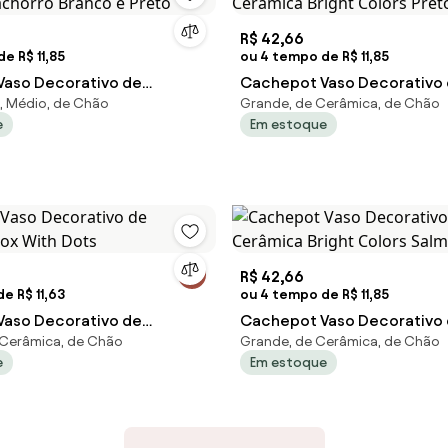
R$ 42,66
e R$ 11,85
ou 4 tempo de R$ 11,85
aso Decorativo de
Cachepot Vaso Decorativo
, Médio, de Chão
Grande, de Cerâmica, de Chão
achorro Branco e Preto
Cerâmica Bright Colors Pre
e
Em estoque
R$ 42,66
e R$ 11,63
ou 4 tempo de R$ 11,85
aso Decorativo de
Cachepot Vaso Decorativo
 Cerâmica, de Chão
Grande, de Cerâmica, de Chão
 Fox With Dots
Cerâmica Bright Colors Sa
e
Em estoque