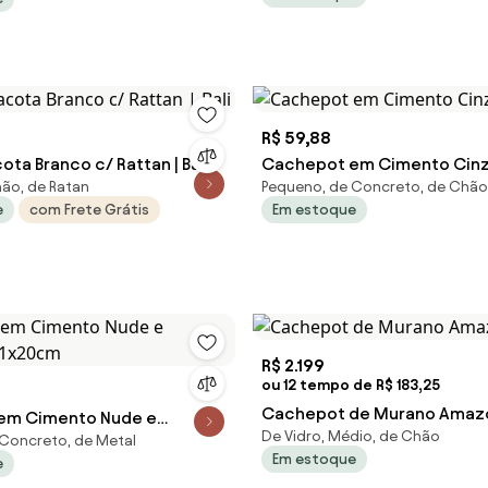
R$ 59,88
Vaso Terracota Branco c/ Rattan | Bali
Cachepot em Cimento Cinz
ão, de Ratan
Pequeno, de Concreto, de Chão
e
com Frete Grátis
Em estoque
R$ 2.199
ou 12 tempo de R$ 183,25
Cachepot de Murano Amazo
em Cimento Nude e
De Vidro, Médio, de Chão
Concreto, de Metal
 21x20cm
Em estoque
e