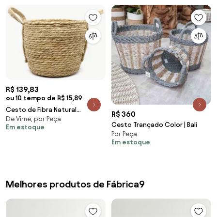
R$ 139,83
ou 10 tempo de R$ 15,89
Cesto de Fibra Natural
R$ 360
De Vime, por Peça
Seagrass 24,5x31x33 cm E02 -
Cesto Trançado Color | Bali
Em estoque
D'Rossi
Por Peça
Em estoque
Melhores produtos de Fábrica9