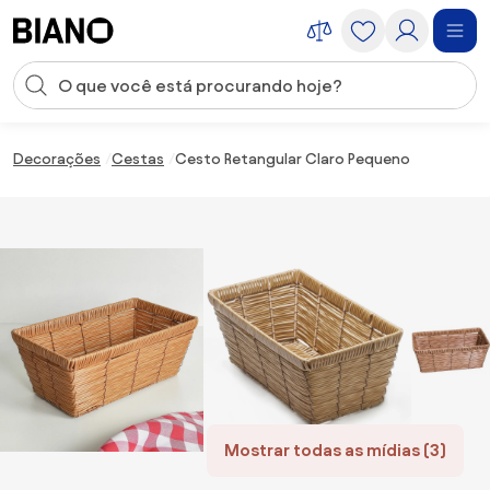
Saltar para o conteúdo
Entrada de pesquisa
Saltar para o rodapé
Decorações
Cestas
Cesto Retangular Claro Pequeno
Mostrar todas as mídias (3)