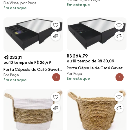
Seagrass Com Fundo Preto
De Vime, por Peça
Seagrass Com Fundo Preto
Em estoque
24,5x31x33 cm E02 - D'Rossi
Em estoque
20x27x27 cm E02 - D'Rossi
R$ 264,79
R$ 233,11
ou 10 tempo de R$ 30,09
ou 10 tempo de R$ 26,49
Porta Cápsula de Café Gaveta
Porta Cápsula de Café Gaveta
Por Peça
com Espelho Nespresso -
Por Peça
Com Espelho C03 - D'Rossi
Em estoque
D'Rossi
Em estoque