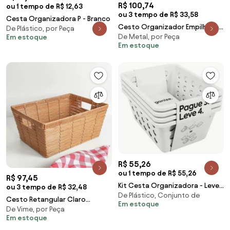
R$ 100,74
ou 1 tempo de R$ 12,63
ou 3 tempo de R$ 33,58
Cesta Organizadora P - Branco
Cesto Organizador Empilhável
De Plástico, por Peça
De Metal, por Peça
Em estoque
multiuso- Preto
Em estoque
R$ 55,26
ou 1 tempo de R$ 55,26
R$ 97,45
Kit Cesta Organizadora - Leve
ou 3 tempo de R$ 32,48
De Plástico, Conjunto de
4 e Pague 3 (Branco)
Cesto Retangular Claro
Em estoque
De Vime, por Peça
Grande
Em estoque