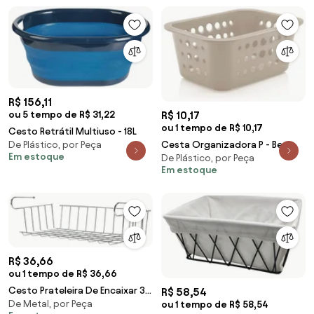
R$ 156,11
R$ 10,17
ou 5 tempo de R$ 31,22
ou 1 tempo de R$ 10,17
Cesto Retrátil Multiuso - 18L
Cesta Organizadora P - Bege
De Plástico, por Peça
Em estoque
De Plástico, por Peça
Em estoque
R$ 36,66
ou 1 tempo de R$ 36,66
Cesto Prateleira De Encaixar 37
R$ 58,54
De Metal, por Peça
Cm
ou 1 tempo de R$ 58,54