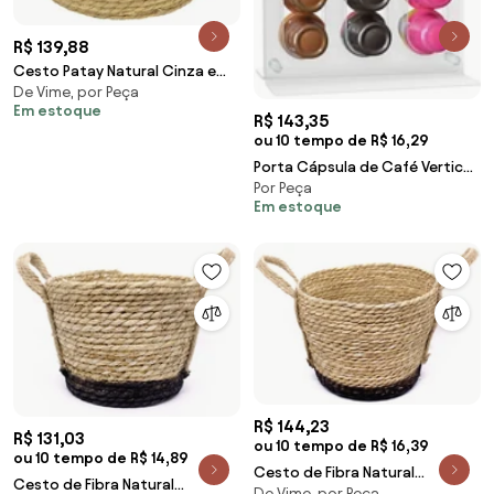
R$ 139,88
Cesto Patay Natural Cinza e
De Vime, por Peça
Branco – 28cm
Em estoque
R$ 143,35
ou 10 tempo de R$ 16,29
Porta Cápsula de Café Vertical
Por Peça
Acrílico C03 - D'Rossi
Em estoque
R$ 144,23
R$ 131,03
ou 10 tempo de R$ 16,39
ou 10 tempo de R$ 14,89
Cesto de Fibra Natural
Cesto de Fibra Natural
De Vime, por Peça