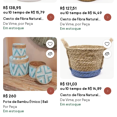
R$ 138,95
R$ 127,51
ou 10 tempo de R$ 15,79
ou 10 tempo de R$ 14,49
Cesto de Fibra Natural
Cesto de Fibra Natural
De Vime, por Peça
Seagrass Listrado Branco
De Vime, por Peça
Seagrass 20x27x27 cm E02 -
Em estoque
Em estoque
19x26x26 cm E02 - D'Rossi
D'Rossi
R$ 131,03
ou 10 tempo de R$ 14,89
Cesto de Fibra Natural
R$ 260
De Vime, por Peça
Seagrass Com Fundo Azul
Pote de Bambu Étnico | Bali
Em estoque
20x27x27 cm E02 - D'Rossi
Por Peça
Em estoque