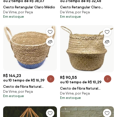
ou 2 tempo de R$ 38,07
ou 3 tempo de R$ 32,48
Cesto Retangular Claro Médio
Cesto Retangular Claro
De Vime, por Peça
De Vime, por Peça
Grande
Em estoque
Em estoque
R$ 144,23
R$ 90,55
ou 10 tempo de R$ 16,39
ou 10 tempo de R$ 10,29
Cesto de Fibra Natural
Cesto de Fibra Natural
De Vime, por Peça
Seagrass Com Fundo Azul
De Vime, por Peça
Decorativa 2 Em 1 31x32x35 cm
Em estoque
24,5x31x33 cm E02 - D'Rossi
Em estoque
F01 - D'Rossi