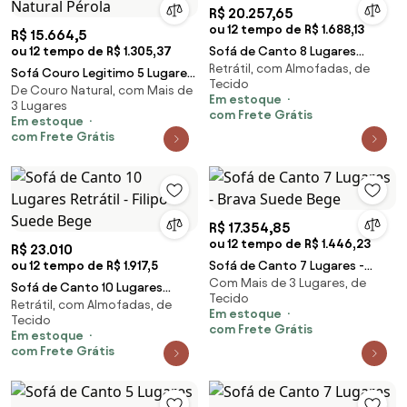
R$ 20.257,65
ou 12 tempo de R$ 1.688,13
R$ 15.664,5
ou 12 tempo de R$ 1.305,37
Sofá de Canto 8 Lugares
Retrátil, com Almofadas, de
Retrátil - Filipo Suede Bege
Sofá Couro Legitimo 5 Lugares
Tecido
De Couro Natural, com Mais de
- Eros Couro Natural Pérola
Em estoque
3 Lugares
com Frete Grátis
Em estoque
com Frete Grátis
R$ 17.354,85
ou 12 tempo de R$ 1.446,23
R$ 23.010
ou 12 tempo de R$ 1.917,5
Sofá de Canto 7 Lugares -
Com Mais de 3 Lugares, de
Brava Suede Bege
Sofá de Canto 10 Lugares
Tecido
Retrátil, com Almofadas, de
Retrátil - Filipo Suede Bege
Em estoque
Tecido
com Frete Grátis
Em estoque
com Frete Grátis