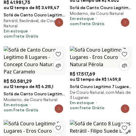
ou 12 tempo de R$ 4.602
R$ 41.981,75
ou 12 tempo de R$ 3.498,47
Sofá de Canto Couro Legitimo
Moderno, de Couro Natural
10 Lugares - Concept Couro
Sofá de Canto Couro Legitimo
Em estoque
Natural La Paz Caramelo
Retrátil, Reclinável, de Couro
10 Lugares Retrátil e Reclinável -
com Frete Grátis
Natural
Confortable Couro Caramelo
Em estoque
com Frete Grátis
R$ 17.517,69
ou 12 tempo de R$ 1.459,8
R$ 50.581,29
ou 12 tempo de R$ 4.215,1
Sofá Couro Legitimo 7 Lugares
De Couro Natural, com Mais de
- Eros Couro Natural Pérola
Sofá de Canto Couro Legitimo
3 Lugares
Moderno, de Couro Natural
8 Lugares - Concept Couro
Em estoque
Em estoque
Natural La Paz Caramelo
com Frete Grátis
com Frete Grátis