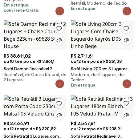
Retrátil, Moderno, de Tecido
Retrátil Modulado 282cm e 1
Em estoque
Em estoque
Poltrona Santiago Bouclê Bege
com Frete Grátis
G89 - Gran Belo
R$ 38.611,02
R$ 2.711,61
ou 10 tempo de R$ 3.861,1
ou 12 tempo de R$ 251,08
Sofá Damon Reclinável 2
Sofá Living 200cm 3 Lugares
Reclinável, de Couro Natural, de
Moderno, de 3 Lugares, de
Lugares + Chaise Couro Bege
Com Chaise Esquerdo Kayrós
2 Lugares
Tecido
323cm - 69628 Sun House
D05 Linho Bege
Em estoque
R$ 3.464,91
R$ 2.547,81
ou 12 tempo de R$ 320,82
ou 12 tempo de R$ 235,91
Sofá Retrátil 3 Lugares com
Sofá Retrátil Reclinável 3