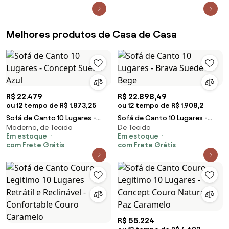
Melhores produtos de Casa de Casa
R$ 22.479
R$ 22.898,49
ou 12 tempo de R$ 1.873,25
ou 12 tempo de R$ 1.908,2
Sofá de Canto 10 Lugares -
Sofá de Canto 10 Lugares -
Moderno, de Tecido
De Tecido
Concept Suede Azul
Brava Suede Bege
Em estoque
Em estoque
com Frete Grátis
com Frete Grátis
R$ 55.224