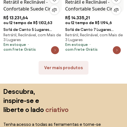
R$ 13.231,64
R$ 14.335,21
ou 12 tempo de R$ 1.102,63
ou 12 tempo de R$ 1.194,6
Sofá de Canto 5 Lugares
Sofá de Canto 7 Lugares
Retrátil, Reclinável, com Mais de
Retrátil, Reclinável, com Mais de
Retrátil e Reclinável -
Retrátil e Reclinável -
3 Lugares
3 Lugares
Confortable Suede Cinza
Confortable Suede Cinza
Em estoque
Em estoque
com Frete Grátis
com Frete Grátis
Ver mais produtos
Saltar para o topo
Descubra,
inspire-se e
liberte o lado
criativo
Tenha acesso a todas as ferramentas e torne-se