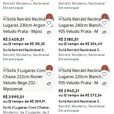
Retrátil, Moderno, Reclinável
Retrátil, Moderno, Reclinável
Porta Copo 230cm Malta F05
Lugares 180cm Blanches F05
Em estoque
Em estoque
Veludo Cinza -
Veludo Prata - M
R$ 3.405,51
R$ 3.180,51
ou 12 tempo de R$ 315,32
ou 12 tempo de R$ 294,49
Sofá Retrátil Reclinável 3
Sofá Retrátil Reclinável 3
Retrátil, Moderno, Reclinável
Retrátil, Moderno, Reclinável
Lugares 230cm Argon F05
Lugares 240cm Blanches F05
Em estoque
Em estoque
Veludo Prata - Mpoz
Veludo Prata - M
R$ 2.940,21
ou 12 tempo de R$ 272,24
R$ 3.995,01
ou 12 tempo de R$ 369,91
Sofá Retrátil Reclinável 3
Retrátil, Moderno, Reclinável
Lugares 220cm Blanches F05
Sofá 3 Lugares Com Chaise
Em estoque
Veludo Prata - M
Moderno, de 3 Lugares, de 2
222cm Rovier Veludo Bege Z32 -