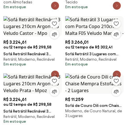
com Almofadas
Tecido
Bege Z55 - Mpozenat
Linho Bege -
Em estoque
Em estoque
R$ 3.224,61
R$ 3.266,01
ou 12 tempo de R$ 298,58
ou 12 tempo de R$ 302,41
Sofá Retrátil Reclinável 3
Sofá Retrátil 3 Lugares com
Retrátil, Moderno, Reclinável
Retrátil, Moderno, Reclinável
Lugares 210cm Argon F05
Porta Copo 210cm Malta F05
Em estoque
Em estoque
Veludo Castor - Mpo
Veludo Marrom -
R$ 3.224,61
R$ 11.259
ou 12 tempo de R$ 298,58
Sofá de Couro Dili com Chaise
Moderno, de Couro Natural, de
Sofá Retrátil Reclinável 3
Mempra Estofados - 2 Lugares
3 Lugares
Retrátil, Moderno, Reclinável
Lugares 210cm Argon F05
Em estoque
Veludo Prata - Mpoz