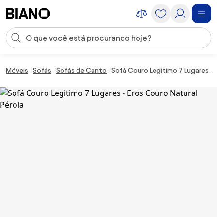
Saltar para o conteúdo
Entrada de pesquisa
Saltar para o rodapé
Móveis
Sofás
Sofás de Canto
Sofá Couro Legitimo 7 Lugares - 