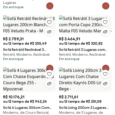
Lugares
Mpozenat
Em estoque
R$ 2.759,31
R$ 3.464,91
ou 12 tempo de R$ 255,49
ou 12 tempo de R$ 320,82
Sofá Retrátil Reclinável 3
Sofá Retrátil 3 Lugares com
Retrátil, Moderno, Reclinável
Retrátil, Moderno, Reclinável
Lugares 200cm Blanches F05
Porta Copo 230cm Malta F05
Em estoque
Em estoque
Veludo Prata - M
Veludo Marrom -
R$ 10.176,21
R$ 2.711,61
ou 12 tempo de R$ 942,24
ou 12 tempo de R$ 251,08
Sofá 4 Lugares 306cm Com
Sofá Living 200cm 3 Lugares
Moderno, de Couro Natural,
Moderno, de 3 Lugares, de
Chaise Esquerdo Eko Couro
Com Chaise Direito Kayrós D05