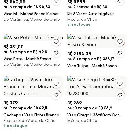
R$ 540,55
R$ 59,99
ou 6 tempo de R$ 94,83
ou 2 tempo de R$ 30
Vaso M - Machê Fosco Kleiner
Kit 3 Vasos Autoirrigáveis
De Cerâmica, Médio, de Chão
Médio, de Chão
Em estoque
R$ 331,55
ou 5 tempo de R$ 69,8
R$ 2.184,05
Vaso Pote - Machê Fosco
ou 6 tempo de R$ 383,17
De Cerâmica, Médio, de Chão
Vaso Tulipa - Machê Fosco
Kleiner
R$ 379
R$ 269
ou 9 tempo de R$ 42,11
ou 10 tempo de R$ 26,9
Cachepot Vaso Flores Branco
Vaso Grego L 36x80cm Cor
Pequeno, de Vidro, de Chão
Médio, de Chão
Leitoso Murano Cristais
Areia Tramontina 92780000
Em estoque
Cadoro