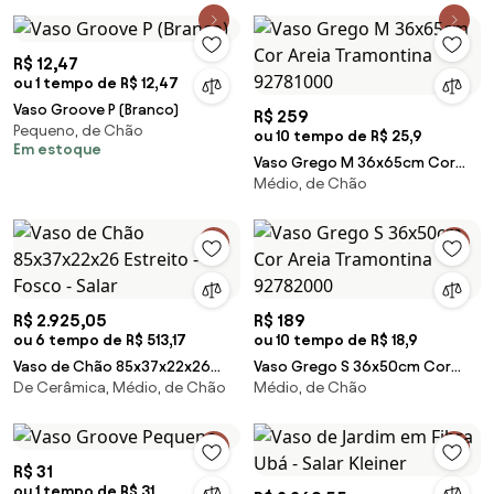
R$ 12,47
ou 1 tempo de R$ 12,47
Vaso Groove P (Branco)
R$ 259
Pequeno, de Chão
ou 10 tempo de R$ 25,9
Em estoque
Vaso Grego M 36x65cm Cor
Médio, de Chão
Areia Tramontina 92781000
R$ 2.925,05
R$ 189
ou 6 tempo de R$ 513,17
ou 10 tempo de R$ 18,9
Vaso de Chão 85x37x22x26
Vaso Grego S 36x50cm Cor
De Cerâmica, Médio, de Chão
Médio, de Chão
Estreito - Fosco - Salar
Areia Tramontina 92782000
R$ 31
ou 1 tempo de R$ 31