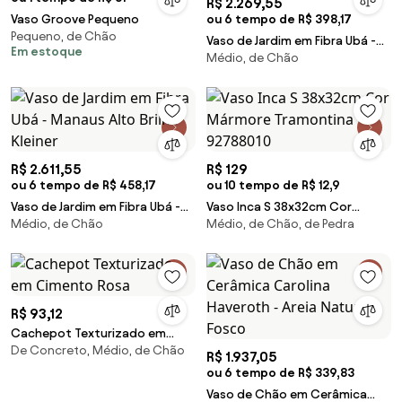
R$ 2.269,55
Vaso Groove Pequeno
ou 6 tempo de R$ 398,17
Pequeno, de Chão
Vaso de Jardim em Fibra Ubá -
Em estoque
Médio, de Chão
Salar Kleiner
R$ 2.611,55
R$ 129
ou 6 tempo de R$ 458,17
ou 10 tempo de R$ 12,9
Vaso de Jardim em Fibra Ubá -
Vaso Inca S 38x32cm Cor
Médio, de Chão
Médio, de Chão, de Pedra
Manaus Alto Brilho Kleiner
Mármore Tramontina 92788010
R$ 93,12
Cachepot Texturizado em
De Concreto, Médio, de Chão
Cimento Rosa
R$ 1.937,05
ou 6 tempo de R$ 339,83
Vaso de Chão em Cerâmica