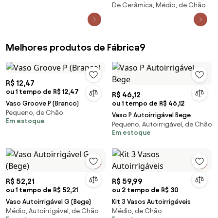
De Cerâmica, Médio, de Chão
Carolina Haveroth - Areia
Natural Fosco
Melhores produtos de Fábrica9
R$ 12,47
ou 1 tempo de R$ 12,47
R$ 46,12
Vaso Groove P (Branco)
ou 1 tempo de R$ 46,12
Pequeno, de Chão
Vaso P Autoirrigável Bege
Em estoque
Pequeno, Autoirrigável, de Chão
Em estoque
R$ 52,21
R$ 59,99
ou 1 tempo de R$ 52,21
ou 2 tempo de R$ 30
Vaso Autoirrigável G (Bege)
Kit 3 Vasos Autoirrigáveis
Médio, Autoirrigável, de Chão
Médio, de Chão