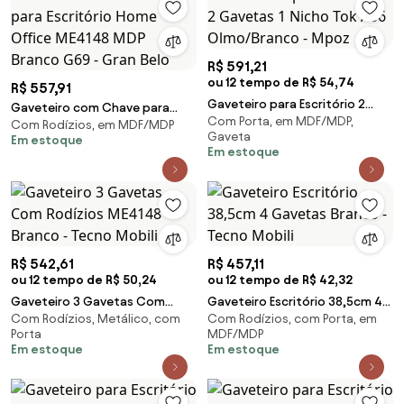
R$ 591,21
ou 12 tempo de R$ 54,74
R$ 557,91
Gaveteiro para Escritório 2
Gaveteiro com Chave para
Com Porta, em MDF/MDP,
Gavetas 1 Nicho Tok A06
Com Rodízios, em MDF/MDP
Escritório Home Office ME4148
Gaveta
Em estoque
Olmo/Branco - Mpoz
MDP Branco G69 - Gran Belo
Em estoque
R$ 542,61
R$ 457,11
ou 12 tempo de R$ 50,24
ou 12 tempo de R$ 42,32
Gaveteiro 3 Gavetas Com
Gaveteiro Escritório 38,5cm 4
Com Rodízios, Metálico, com
Com Rodízios, com Porta, em
Rodízios ME4148 Branco - Tecno
Gavetas Branco - Tecno Mobili
Porta
MDF/MDP
Mobili
Em estoque
Em estoque