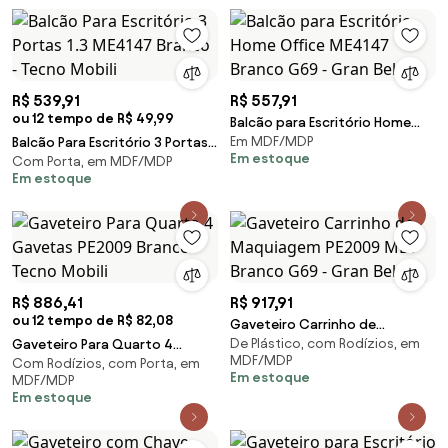
R$ 539,91
R$ 557,91
ou 12 tempo de R$ 49,99
Balcão para Escritório Home
Em MDF/MDP
Balcão Para Escritório 3 Portas
Office ME4147 Branco G69 -
Em estoque
Com Porta, em MDF/MDP
1.3 ME4147 Branco - Tecno
Gran Belo
Em estoque
Mobili
R$ 886,41
R$ 917,91
ou 12 tempo de R$ 82,08
Gaveteiro Carrinho de
De Plástico, com Rodízios, em
Gaveteiro Para Quarto 4
Maquiagem PE2009 MDP
MDF/MDP
Com Rodízios, com Porta, em
Gavetas PE2009 Branco - Tecno
Branco G69 - Gran Belo
Em estoque
MDF/MDP
Mobili
Em estoque