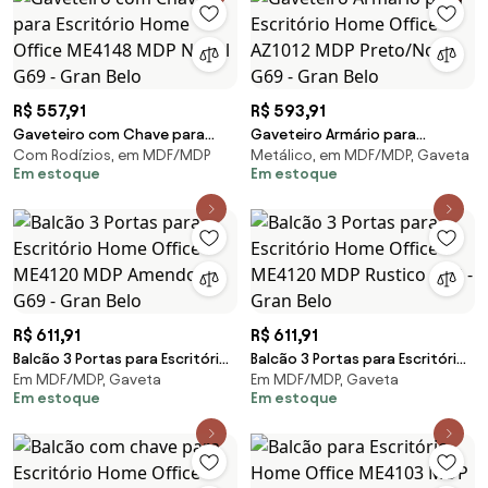
R$ 557,91
R$ 593,91
Gaveteiro com Chave para
Gaveteiro Armário para
Com Rodízios, em MDF/MDP
Metálico, em MDF/MDP, Gaveta
Escritório Home Office ME4148
Escritório Home Office AZ1012
Em estoque
Em estoque
MDP Nogal G69 - Gran Belo
MDP Preto/Nogal G69 - Gran
Belo
R$ 611,91
R$ 611,91
Balcão 3 Portas para Escritório
Balcão 3 Portas para Escritório
Em MDF/MDP, Gaveta
Em MDF/MDP, Gaveta
Home Office ME4120 MDP
Home Office ME4120 MDP
Em estoque
Em estoque
Amendoa G69 - Gran Belo
Rustico G69 - Gran Belo