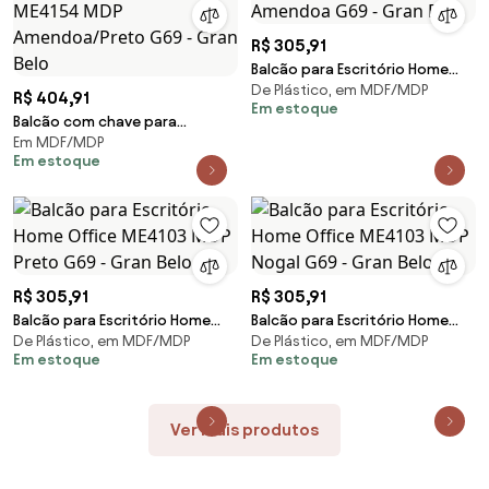
R$ 305,91
Balcão para Escritório Home
De Plástico, em MDF/MDP
Office ME4103 MDP Amendoa
R$ 404,91
Em estoque
G69 - Gran Belo
Balcão com chave para
Em MDF/MDP
Escritório Home Office ME4154
Em estoque
MDP Amendoa/Preto G69 -
Gran Belo
R$ 305,91
R$ 305,91
Balcão para Escritório Home
Balcão para Escritório Home
De Plástico, em MDF/MDP
De Plástico, em MDF/MDP
Office ME4103 MDP Preto G69 -
Office ME4103 MDP Nogal G69 -
Em estoque
Em estoque
Gran Belo
Gran Belo
Ver mais produtos