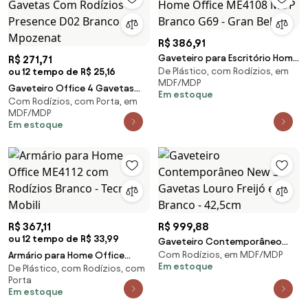
R$ 386,91
Gaveteiro para Escritório Home
R$ 271,71
De Plástico, com Rodízios, em
ou 12 tempo de R$ 25,16
Office ME4108 MDP Branco G69
MDF/MDP
- Gran Belo
Gaveteiro Office 4 Gavetas
Em estoque
Com Rodízios, com Porta, em
Com Rodízios Presence D02
MDF/MDP
Branco - Mpozenat
Em estoque
R$ 367,11
R$ 999,88
ou 12 tempo de R$ 33,99
Gaveteiro Contemporâneo
Com Rodízios, em MDF/MDP
Armário para Home Office
New 3 Gavetas Louro Freijó e
Em estoque
De Plástico, com Rodízios, com
ME4112 com Rodízios Branco -
Branco - 42,5cm
Porta
Tecno Mobili
Em estoque