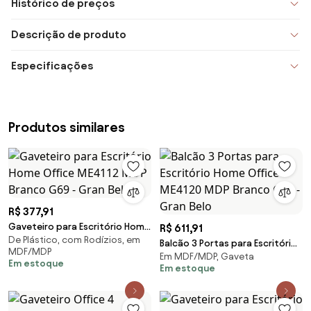
Histórico de preços
Descrição de produto
Especificações
Produtos similares
R$ 377,91
Gaveteiro para Escritório Home
R$ 611,91
De Plástico, com Rodízios, em
Office ME4112 MDP Branco G69
Balcão 3 Portas para Escritório
MDF/MDP
- Gran Belo
Em MDF/MDP, Gaveta
Home Office ME4120 MDP
Em estoque
Em estoque
Branco G69 - Gran Belo