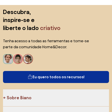
Saltar para o topo
Descubra,
inspire-se e
liberte o lado
criativo
Tenha acesso a todas as ferramentas e torne-se
parte da comunidade Home&Decor.
Eu quero todos os recursos!
Sobre Biano