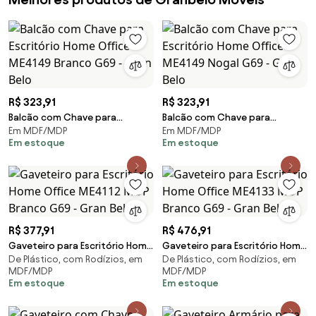
R$ 323,91
R$ 323,91
Balcão com Chave para
Balcão com Chave para
Em MDF/MDP
Em MDF/MDP
Escritório Home Office ME4149
Escritório Home Office ME4149
Em estoque
Em estoque
Branco G69 - Gran Belo
Nogal G69 - Gran Belo
R$ 377,91
R$ 476,91
Gaveteiro para Escritório Home
Gaveteiro para Escritório Home
De Plástico, com Rodízios, em
De Plástico, com Rodízios, em
Office ME4112 MDP Branco G69
Office ME4133 MDP Branco G69
MDF/MDP
MDF/MDP
- Gran Belo
- Gran Belo
Em estoque
Em estoque