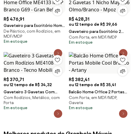
R$ 476,91
R$ 428,31
ou 12 tempo de R$ 39,66
Gaveteiro para Escritório Home
De Plástico, com Rodízios, em
Office ME4133 MDP Branco G69
Gaveteiro para Escritório 2
MDF/MDP
Com Porta, em MDF/MDP
- Gran Belo
Gavetas 1 Nicho May A06
Em estoque
Em estoque
Olmo/Branco - Mpoz
R$ 370,71
R$ 382,41
ou 12 tempo de R$ 34,32
ou 12 tempo de R$ 35,41
Gaveteiro 3 Gavetas Com
Balcão Home Office 2 Portas
Com Rodízios, Metálico, com
Com Porta, em MDF/MDP,
Rodízios ME4108 Branco - Tecno
Mobile Cool Branco - Artany
Porta
Gaveta
Mobili
Em estoque
Em estoque
Melhores produtos de Granbelo Móveis