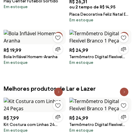
Play Center Futebol Sortido
R$ 26,31
Em estoque
ou 2 tempo de R$ 14,95
Placa Decorativa Feliz Natal Em
Em estoque
Madeira Verde 20x13 cm F04 -
D'Rossi
R$ 19,99
R$ 24,99
Bola Inflável Homem-Aranha
Termômetro Digital Flexível
Em estoque
Em estoque
Branco 1 Peça
Melhores produtos de Lar e Lazer
R$ 7,99
R$ 24,99
Kit Costura com Linhas 24
Termômetro Digital Flexível
Em estoque
Em estoque
Peças
Branco 1 Peça