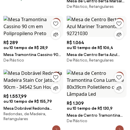
Mesa de Centro Berta Marsala
De Plástico, Retangulares
Tramontina 92721050
R$ 289
R$ 1.064
ou 10 tempo de R$ 28,9
ou 10 tempo de R$ 106,4
Mesa Tramontina Cassino 90
Mesa de Centro Berta Azul
De Plástico
De Plástico, Retangulares
cm em Polipropileno Preto
Mariner Tramontina 92721030
R$ 1.557,99
ou 10 tempo de R$ 155,79
R$ 1.309
Mesa Dobrável Redonda
ou 10 tempo de R$ 130,9
Redondas, de Madeira,
Madeira Stain Cor Jatobá 90cm
Mesa de Centro Tramontina
Retangulares
- 34542 Sun House
De Plástico
Cona Lumiére 80x39cm
Polietileno com Lâmpada Led