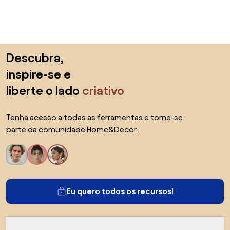
Saltar para o topo
Descubra,
inspire-se e
liberte o lado
criativo
Tenha acesso a todas as ferramentas e torne-se
parte da comunidade Home&Decor.
Eu quero todos os recursos!