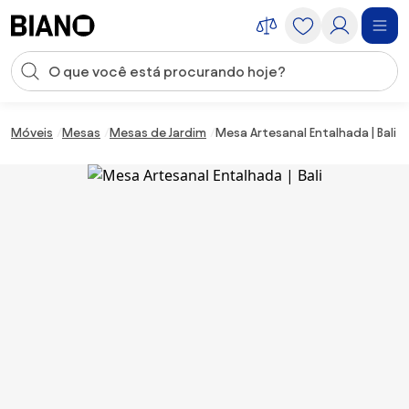
Saltar para o conteúdo
Entrada de pesquisa
Saltar para o rodapé
Móveis
Mesas
Mesas de Jardim
Mesa Artesanal Entalhada | Bali