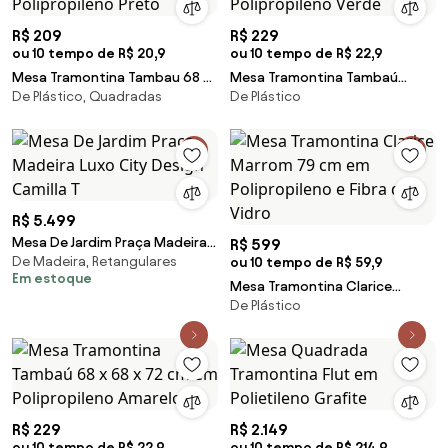
R$ 209
R$ 229
ou 10 tempo de R$ 20,9
ou 10 tempo de R$ 22,9
Mesa Tramontina Tambau 68 x
Mesa Tramontina Tambaú
De Plástico, Quadradas
De Plástico
68 x 72 cm em Polipropileno
68x68x72 cm em Polipropileno
Preto
Verde
R$ 5.499
Mesa De Jardim Praça Madeira
R$ 599
De Madeira, Retangulares
Luxo City Design Camilla T
ou 10 tempo de R$ 59,9
Em estoque
Mesa Tramontina Clarice
De Plástico
Marrom 79 cm em Polipropileno
e Fibra de Vidro
R$ 229
R$ 2.149
ou 10 tempo de R$ 22,9
ou 10 tempo de R$ 214,9