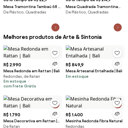
Mesa Tramontina Tambaú 68 x
Mesa Quadrada Tramontina
De Plástico, Quadradas
De Plástico, Quadradas
68 x 72 cm em Polipropileno
Flut em Polietileno Grafite
Amarelo
Melhores produtos de Arte & Sintonia
R$ 2.990
R$ 849,9
Mesa Redonda em Rattan | Bali
Mesa Artesanal Entalhada | Bali
Redondas, de Ratan
Em estoque
Em estoque
com Frete Grátis
R$ 1.790
R$ 1.400
Mesa Decorativa em Rattan |
Mesinha Redonda Fibra Natural
De Ratan
Redondas
Bali