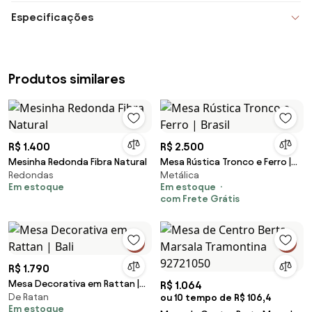
Especificações
Produtos similares
R$ 1.400
R$ 2.500
Mesinha Redonda Fibra Natural
Mesa Rústica Tronco e Ferro |
Redondas
Metálica
Brasil
Em estoque
Em estoque
com Frete Grátis
R$ 1.790
Mesa Decorativa em Rattan |
R$ 1.064
De Ratan
Bali
ou 10 tempo de R$ 106,4
Em estoque