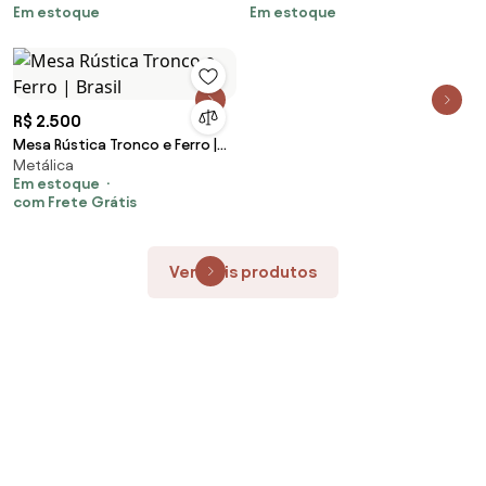
Em estoque
Em estoque
R$ 2.500
Mesa Rústica Tronco e Ferro |
Metálica
Brasil
Em estoque
com Frete Grátis
Ver mais produtos