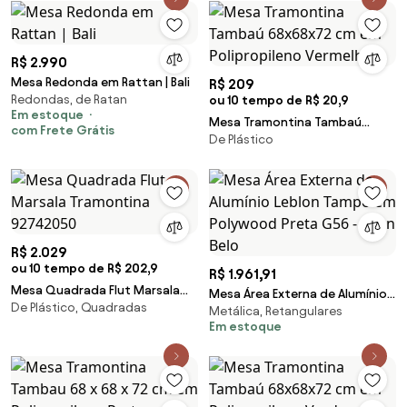
R$ 2.990
Mesa Redonda em Rattan | Bali
R$ 209
Redondas, de Ratan
ou 10 tempo de R$ 20,9
Em estoque
Mesa Tramontina Tambaú
com Frete Grátis
De Plástico
68x68x72 cm em Polipropileno
Vermelho
R$ 2.029
ou 10 tempo de R$ 202,9
R$ 1.961,91
Mesa Quadrada Flut Marsala
Mesa Área Externa de Alumínio
De Plástico, Quadradas
Tramontina 92742050
Metálica, Retangulares
Leblon Tampo em Polywood
Em estoque
Preta G56 - Gran Belo