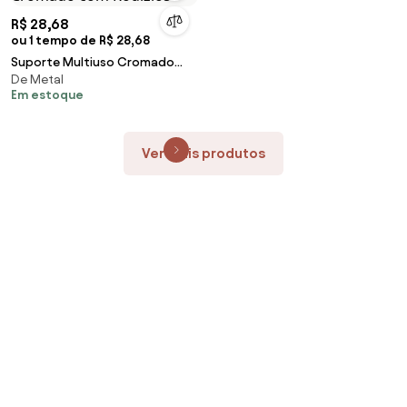
R$ 28,68
ou 1 tempo de R$ 28,68
Suporte Multiuso Cromado
De Metal
com Rodízios
Em estoque
Ver mais produtos