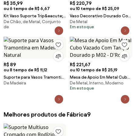
R$ 35,99
R$ 220,79
ou 6 tempo de R$ 6,67
ou 10 tempo de R$ 25,09
Kit Vaso Suporte Trip&eacute;
Vaso Decorativo Dourado Com
De Chão, de Metal, Conjunto
De Metal
Ch&atilde;o Planta Cachepot
Suporte Metálico Preto F04 -
de
Em estoque
Jardinagem Ferro
D'Rossi
R$ 89
R$ 221,67
ou 8 tempo de R$ 11,12
ou 10 tempo de R$ 25,19
Suporte para Vasos Tramontina
Mesa de Apoio Em Metal Cubo
De Madeira
De Metal, Interno, Moderno
em Madeira Natural
Vazado Com Tampo Dourado p
Em estoque
M02 - D'Rossi
Melhores produtos de Fábrica9