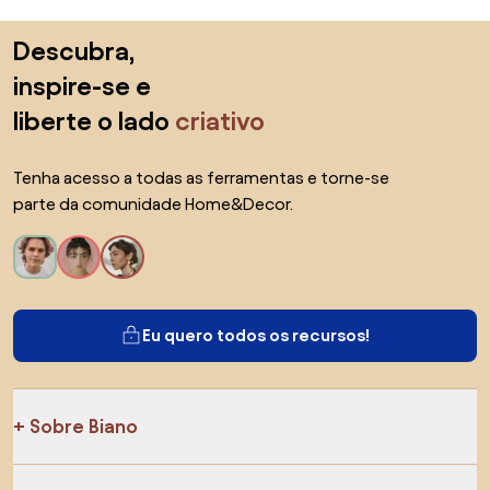
Saltar para o topo
Descubra,
inspire-se e
liberte o lado
criativo
Tenha acesso a todas as ferramentas e torne-se
parte da comunidade Home&Decor.
Eu quero todos os recursos!
Sobre Biano