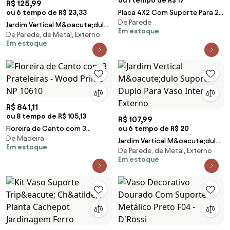
ou 1 tempo de R$ 17
R$ 125,99
ou 6 tempo de R$ 23,33
Placa 4X2 Com Suporte Para 2
De Parede
Modulos Distanciados Preto
Jardim Vertical M&oacute;dulo
Em estoque
Ebano
De Parede, de Metal, Externo
Suporte Triplo Para Vaso
Em estoque
Interno Externo
R$ 841,11
ou 8 tempo de R$ 105,13
R$ 107,99
Floreira de Canto com 3
ou 6 tempo de R$ 20
De Madeira
Prateleiras - Wood Prime NP
Jardim Vertical M&oacute;dulo
Em estoque
10610
De Parede, de Metal, Externo
Suporte Duplo Para Vaso
Em estoque
Interno Externo