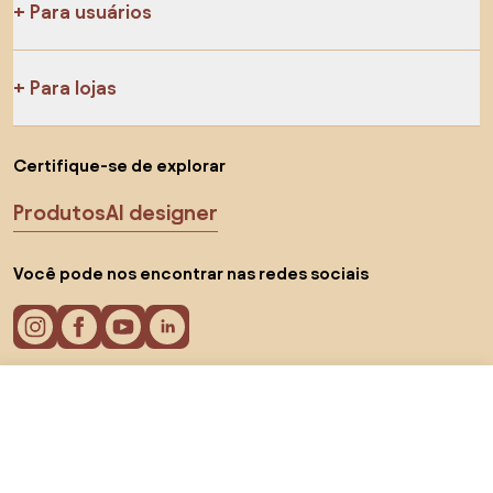
Para usuários
Para lojas
Certifique-se de explorar
Produtos
AI designer
Você pode nos encontrar nas redes sociais
R$ 28,68
Visitar loja
Cookies
Política de privacidade
Termos de uso
Escolha o país