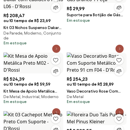
R$ 29,99
Suporte para Botijão de Gás
R$ 208,47
Em estoque
ou 10 tempo de R$ 23,69
Branco 1 Peça
Kit 03 Nichos Suspenso Dakar
De Parede, Moderno, Conjunto
com Cabideiro Preto L06 -
de
D'Rossi
Em estoque
R$ 524,39
R$ 254,23
ou 10 tempo de R$ 59,59
ou 10 tempo de R$ 28,89
Kit Mesa de Apoio Metálica
Vaso Decorativo Rose Com
De Metal, Industrial, Moderno
De Metal
Preto M02 - D'Rossi
Suporte Metálico Preto 91 cm
Em estoque
Em estoque
F04 - D'Rossi