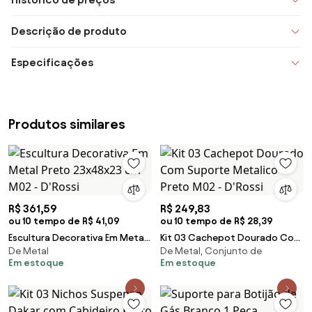
Descrição de produto
Especificações
Produtos similares
R$ 361,59
R$ 249,83
ou 10 tempo de R$ 41,09
ou 10 tempo de R$ 28,39
Escultura Decorativa Em Metal
Kit 03 Cachepot Dourado Com
De Metal
De Metal, Conjunto de
Preto 23x48x23 cm M02 -
Suporte Metalico Preto M02 -
Em estoque
Em estoque
D'Rossi
D'Rossi