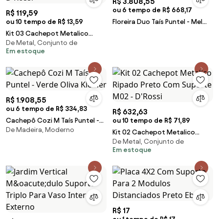
R$ 3.808,55
ou 6 tempo de R$ 668,17
R$ 119,59
ou 10 tempo de R$ 13,59
Floreira Duo Taís Puntel - Mel
Pinus Kleiner
Kit 03 Cachepot Metalico
De Metal, Conjunto de
Preto Com Suporte - D'Rossi
Em estoque
R$ 1.908,55
ou 6 tempo de R$ 334,83
R$ 632,63
Cachepô Cozi M Taís Puntel -
ou 10 tempo de R$ 71,89
De Madeira, Moderno
Verde Oliva Kleiner
Kit 02 Cachepot Metalico
De Metal, Conjunto de
Ripado Preto Com Suporte
Em estoque
M02 - D'Rossi
R$ 17