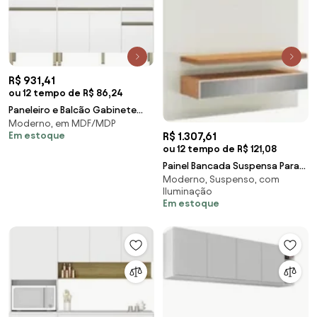
R$ 931,41
ou 12 tempo de R$ 86,24
Paneleiro e Balcão Gabinete
Moderno, em MDF/MDP
sem Tampo 150cm Lina Z06
Em estoque
R$ 1.307,61
Supremo - Mpozena
ou 12 tempo de R$ 121,08
Painel Bancada Suspensa Para
Moderno, Suspenso, com
TV Até 55 Pol. TB106E Com LED 2
Iluminação
Gavetas O
Em estoque