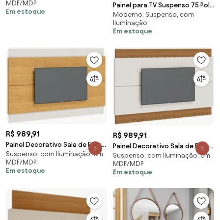
MDF/MDP
G29 - Gran Belo
Painel para TV Suspenso 75 Pol
Em estoque
Moderno, Suspenso, com
200cm Chile C05 Off White
Iluminação
Matte/Freijó
Em estoque
R$ 989,91
R$ 989,91
Painel Decorativo Sala de Estar
Painel Decorativo Sala de Estar
Suspenso, com Iluminação, em
218cm Julien Nature/Off White
Suspenso, com Iluminação, em
218cm Julien Off White/Freijó
MDF/MDP
MDF/MDP
G29 - Gran Belo
G29 - Gran Belo
Em estoque
Em estoque