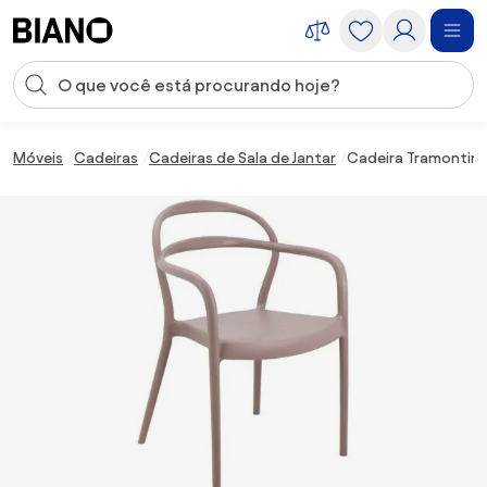
Saltar para o conteúdo
Entrada de pesquisa
Saltar para o rodapé
Móveis
Cadeiras
Cadeiras de Sala de Jantar
Cadeira Tramontina 