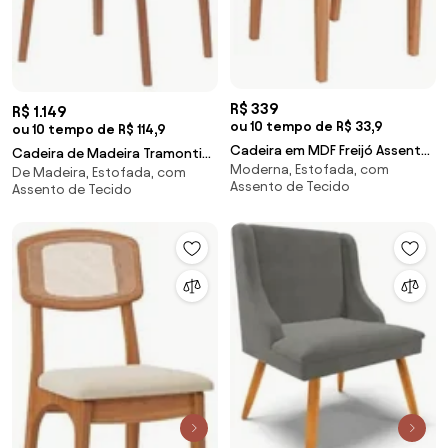
R$ 339
R$ 1.149
ou 10 tempo de R$ 33,9
ou 10 tempo de R$ 114,9
Cadeira em MDF Freijó Assento
Cadeira de Madeira Tramontina
Moderna, Estofada, com
Estofado Cesare Claro e
De Madeira, Estofada, com
Berlim em Tauari Amêndoa com
Assento de Tecido
Assento de Tecido
Encosto com Tela Dalla Costa
Encosto e Assento Estofado
Bege