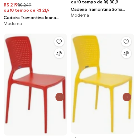
ou 10 tempo de R$ 30,9
R$ 219
R$ 249
Cadeira Tramontina Sofia
ou 10 tempo de R$ 21,9
Moderna
Encosto Horizontal Grafite em
Cadeira Tramontina Joana
Polipropileno e Fibra de Vidro
Moderna
Vermelha em Polipropileno e
Fibra de Vidro