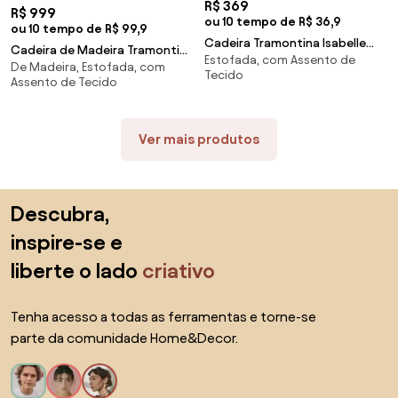
R$ 369
R$ 999
ou 10 tempo de R$ 36,9
ou 10 tempo de R$ 99,9
Cadeira Tramontina Isabelle
Cadeira de Madeira Tramontina
Estofada, com Assento de
Camurça em Polipropileno e
De Madeira, Estofada, com
London em Tauarí Amêndoa
Tecido
Fibra de Vidro
Assento de Tecido
com Estofado Preto
Ver mais produtos
Saltar para o topo
Descubra,
inspire-se e
liberte o lado
criativo
Tenha acesso a todas as ferramentas e torne-se
parte da comunidade Home&Decor.