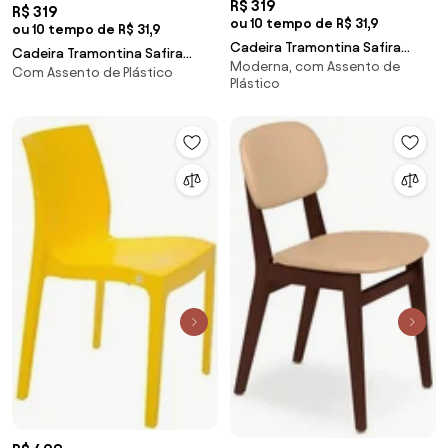
R$ 319
R$ 319
ou 10 tempo de R$ 31,9
ou 10 tempo de R$ 31,9
Cadeira Tramontina Safira
Cadeira Tramontina Safira
Moderna, com Assento de
Amarela em Polipropileno e
Com Assento de Plástico
Vermelha em Polipropileno e
Plástico
Fibra de Vidro
Fibra de Vidro