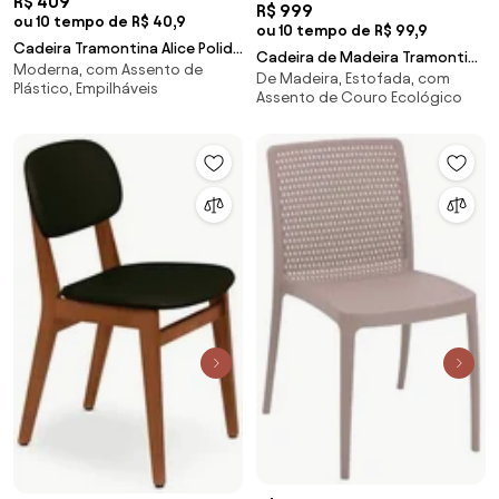
R$ 409
R$ 999
ou 10 tempo de R$ 40,9
ou 10 tempo de R$ 99,9
Cadeira Tramontina Alice Polida
Cadeira de Madeira Tramontina
Moderna, com Assento de
em Polipropileno Amarelo
De Madeira, Estofada, com
London em Tauarí Tabaco com
Plástico, Empilháveis
Assento de Couro Ecológico
Estofado em Couríssimo Bege