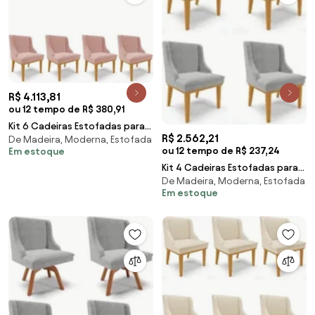
R$ 4.113,81
ou 12 tempo de R$ 380,91
Kit 6 Cadeiras Estofadas para
R$ 2.562,21
De Madeira, Moderna, Estofada
Sala de Jantar Base Fixa de
ou 12 tempo de R$ 237,24
Em estoque
Madeira Cast
Kit 4 Cadeiras Estofadas para
De Madeira, Moderna, Estofada
Sala de Jantar Base Fixa de
Em estoque
Madeira Cast