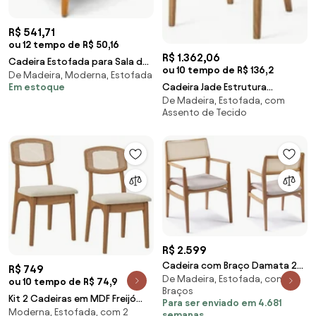
R$ 541,71
ou 12 tempo de R$ 50,16
R$ 1.362,06
Cadeira Estofada para Sala de
ou 10 tempo de R$ 136,2
De Madeira, Moderna, Estofada
Jantar Pés Palito Lia Linho
Cadeira Jade Estrutura
Em estoque
Grafite - Ib
De Madeira, Estofada, com
Champagne Tecido Bege Claro
Assento de Tecido
- 76841 Sun House
R$ 2.599
Cadeira com Braço Damata 2
R$ 749
De Madeira, Estofada, com
Unidades Móveis Rudnick -
ou 10 tempo de R$ 74,9
Braços
Kit 2 Cadeiras em MDF Freijó
Para ser enviado em 4.681
Moderna, Estofada, com 2
Assento Estofado Tweed Liso
semanas