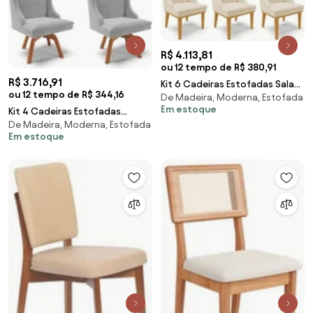
R$ 4.113,81
ou 12 tempo de R$ 380,91
R$ 3.716,91
Kit 6 Cadeiras Estofadas Sala
ou 12 tempo de R$ 344,16
De Madeira, Moderna, Estofada
de Jantar Base Fixa de Madeira
Em estoque
Kit 4 Cadeiras Estofadas
Castanho
De Madeira, Moderna, Estofada
Giratória para Sala de Jantar Lia
Em estoque
Suede Cinza