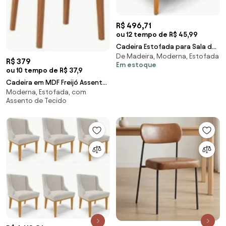
R$ 496,71
ou 12 tempo de R$ 45,99
Cadeira Estofada para Sala de
De Madeira, Moderna, Estofada
Jantar Pés Palito Lia Suede
R$ 379
Em estoque
Grafite - Ib
ou 10 tempo de R$ 37,9
Cadeira em MDF Freijó Assento
Moderna, Estofada, com
Estofado Tweed Liso Claro e
Assento de Tecido
Encosto com Tela Dalla Costa