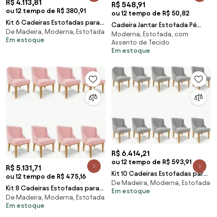
R$ 4.113,81
R$ 548,91
ou 12 tempo de R$ 380,91
ou 12 tempo de R$ 50,82
Kit 6 Cadeiras Estofadas para
Cadeira Jantar Estofada Pé
De Madeira, Moderna, Estofada
Sala de Jantar Base Fixa de
Moderna, Estofada, com
Metal Preto Lavy Sintético
Em estoque
Madeira Cast
Assento de Tecido
Amarula S08 - Mp
Em estoque
R$ 6.414,21
ou 12 tempo de R$ 593,91
R$ 5.131,71
Kit 10 Cadeiras Estofadas para
ou 12 tempo de R$ 475,16
De Madeira, Moderna, Estofada
Sala de Jantar Base Fixa de
Kit 8 Cadeiras Estofadas para
Em estoque
Madeira Cas
De Madeira, Moderna, Estofada
Sala de Jantar Base Fixa de
Em estoque
Madeira Cast