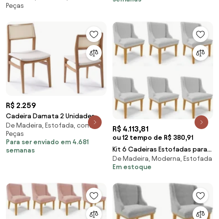
Peças
Claro Encosto com Tela Dalla
Costa
R$ 2.259
Cadeira Damata 2 Unidades
De Madeira, Estofada, com 2
Móveis Rudnick -
R$ 4.113,81
Peças
ou 12 tempo de R$ 380,91
Para ser enviado em 4.681
Kit 6 Cadeiras Estofadas para
semanas
De Madeira, Moderna, Estofada
Sala de Jantar Base Fixa de
Em estoque
Madeira Cast