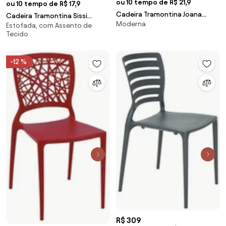
ou 10 tempo de R$ 21,9
ou 10 tempo de R$ 17,9
Cadeira Tramontina Joana
Cadeira Tramontina Sissi
Moderna
Marrom em Polipropileno e
Estofada, com Assento de
Summa Camurça em
Tecido
Fibra de Vidro
Polipropileno Sustentável e
Fibra de Vidro
-12 %
R$ 309