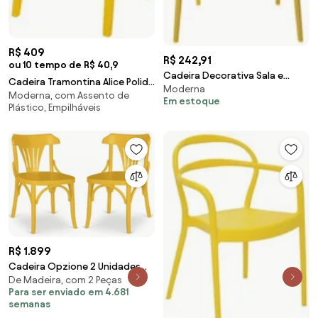
R$ 409
R$ 242,91
ou 10 tempo de R$ 40,9
Cadeira Decorativa Sala e
Cadeira Tramontina Alice Polida
Moderna
Cozinha Feliti (PP) Amarela G56
Moderna, com Assento de
em Polipropileno Amarelo
Em estoque
- Gran Belo
Plástico, Empilháveis
R$ 1.899
Cadeira Opzione 2 Unidades
De Madeira, com 2 Peças
Máxima Móveis -
Para ser enviado em 4.681
semanas