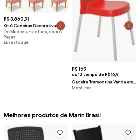
R$ 3.860,91
Kit 6 Cadeiras Decorativas Sala
De Madeira, Estofada, com 6
de Jantar Base Fixa de Madeira
Peças
Firenze Suede Rose/Castanho
Em estoque
G19 - Gran Belo
R$ 169
ou 10 tempo de R$ 16,9
Cadeira Tramontina Vanda em
Metálicas
Polipropileno Vermelho com
Pernas de Alumínio
Melhores produtos de Marin Brasil