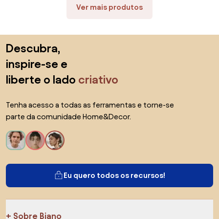
Ver mais produtos
Saltar para o topo
Descubra,
inspire-se e
liberte o lado
criativo
Tenha acesso a todas as ferramentas e torne-se
parte da comunidade Home&Decor.
Eu quero todos os recursos!
Sobre Biano