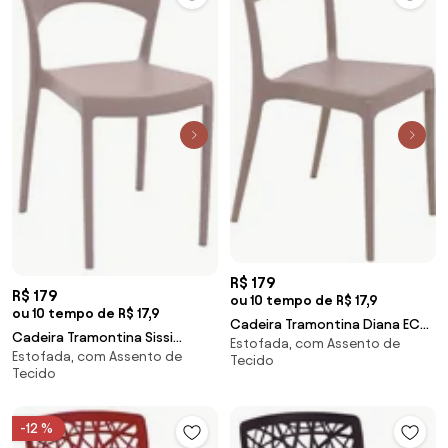
R$ 179
R$ 179
ou 10 tempo de R$ 17,9
ou 10 tempo de R$ 17,9
Cadeira Tramontina Diana ECO
Cadeira Tramontina Sissi
Estofada, com Assento de
Camurça em Polipropileno
Estofada, com Assento de
Summa Camurça em
Tecido
Sustentável
Tecido
Polipropileno Sustentável e
Fibra de Vidro
-12 %