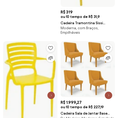
R$ 319
ou 10 tempo de R$ 31,9
Cadeira Tramontina Sissi
Moderna, com Braços,
Amarela Empilhável em
Empilháveis
Polipropileno e Fibra de Vidro
R$ 1.999,27
ou 10 tempo de R$ 227,19
Cadeira Sala de Jantar Base