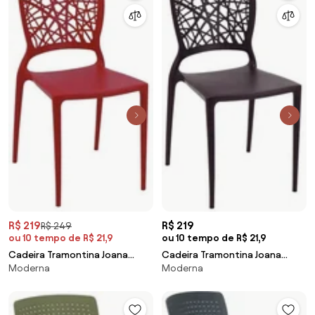
R$ 219
R$ 219
R$ 249
ou 10 tempo de R$ 21,9
ou 10 tempo de R$ 21,9
Cadeira Tramontina Joana
Cadeira Tramontina Joana
Moderna
Moderna
Vermelha em Polipropileno e
Marrom em Polipropileno e
Fibra de Vidro
Fibra de Vidro