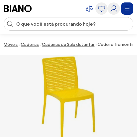
Saltar para o conteúdo
Entrada de pesquisa
Saltar para o rodapé
Móveis
Cadeiras
Cadeiras de Sala de Jantar
Cadeira Tramontina 