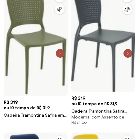
R$ 319
R$ 319
ou 10 tempo de R$ 31,9
ou 10 tempo de R$ 31,9
Cadeira Tramontina Safira
Cadeira Tramontina Safira em
Moderna, com Assento de
Grafite em Polipropileno e Fibra
Polipropileno e Fibra de Vidro
Plástico
de Vidro
Verde Oliva