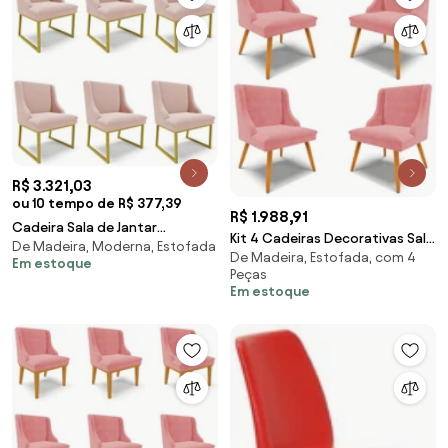
R$ 3.321,03
ou 10 tempo de R$ 377,39
R$ 1.988,91
Cadeira Sala de Jantar
Kit 4 Cadeiras Decorativas Sala
De Madeira, Moderna, Estofada
Industrial Dourado kit 6 Liz
De Madeira, Estofada, com 4
de Jantar Pés Palito de Madeira
Em estoque
Bouclê D03 - D'Rossi - Rose
Peças
Firenze Suede Rosê/Natural G19
Em estoque
- Gran Belo