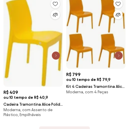
R$ 799
ou 10 tempo de R$ 79,9
Kit 4 Cadeiras Tramontina Alice
R$ 409
Moderna, com 4 Peças
Amarelo Mostarda Brilho em
ou 10 tempo de R$ 40,9
Polipropileno
Cadeira Tramontina Alice Polida
Moderna, com Assento de
em Polipropileno Amarelo
Plástico, Empilháveis