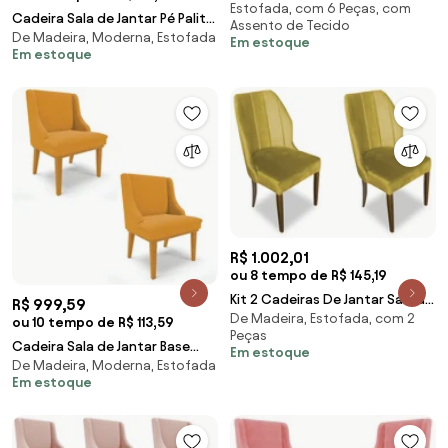
Estofada, com 6 Peças, com
de Jantar Anne Linho Cinza G17
Cadeira Sala de Jantar Pé Palito
Assento de Tecido
- Gran Belo
De Madeira, Moderna, Estofada
Natural kit 2 Liz Bouclê D03 -
Em estoque
Em estoque
D'Rossi - Mostarda
R$ 1.002,01
ou 8 tempo de R$ 145,19
Kit 2 Cadeiras De Jantar Safira
R$ 999,59
De Madeira, Estofada, com 2
Suede Amarelo
ou 10 tempo de R$ 113,59
Peças
Cadeira Sala de Jantar Base
Em estoque
De Madeira, Moderna, Estofada
Madeira Castanho kit 2 Liz
Em estoque
Bouclê D03 - D'Rossi -
Mostarda