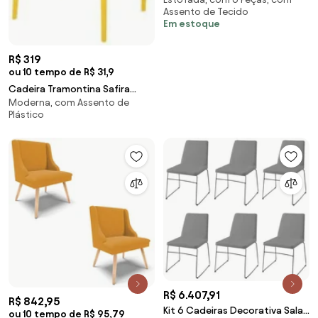
de Jantar Anne Linho Bege G17 -
Assento de Tecido
Gran Belo
Em estoque
R$ 319
ou 10 tempo de R$ 31,9
Cadeira Tramontina Safira
Moderna, com Assento de
Amarela em Polipropileno e
Plástico
Fibra de Vidro
R$ 6.407,91
R$ 842,95
Kit 6 Cadeiras Decorativa Sala
ou 10 tempo de R$ 95,79