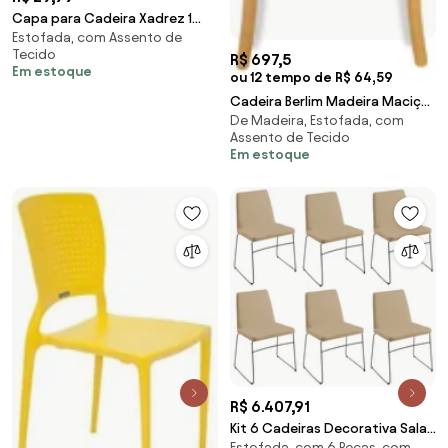
Capa para Cadeira Xadrez 1
Estofada, com Assento de
Peça
Tecido
R$ 697,5
Em estoque
ou 12 tempo de R$ 64,59
Cadeira Berlim Madeira Maciça
De Madeira, Estofada, com
Design by Michael Thonet
Assento de Tecido
Em estoque
R$ 6.407,91
Kit 6 Cadeiras Decorativa Sala
Estofada, com 6 Peças, com