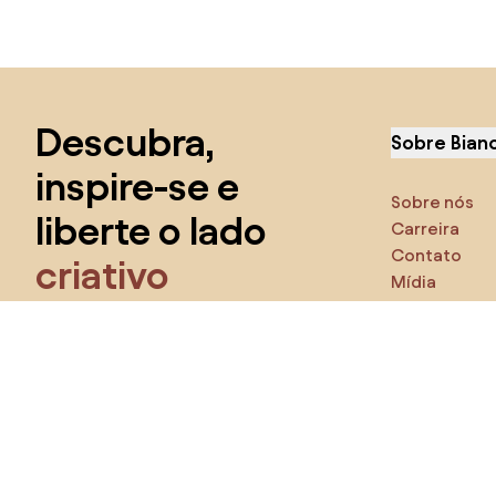
Saltar para o topo
Descubra,
Sobre Bian
inspire-se e
Sobre nós
liberte o lado
Carreira
Contato
criativo
Mídia
Característ
Tenha acesso a todas as ferramentas
e torne-se
parte da comunidade Home&Decor.
Certifique
Produto