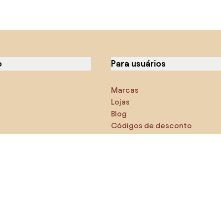
o
Para usuários
Marcas
Lojas
Blog
Códigos de desconto
icas
Densy Studio
-se de explorar
s
AI designer