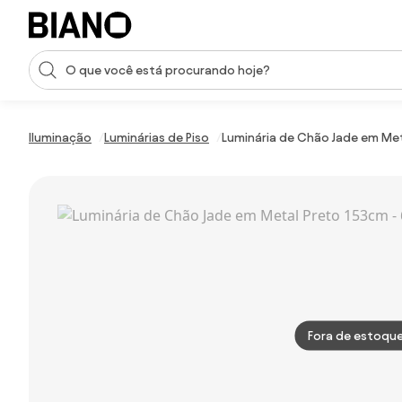
Saltar para o conteúdo
Entrada de pesquisa
Saltar para o rodapé
Iluminação
Luminárias de Piso
Luminária de Chão Jade em Met
Fora de estoqu