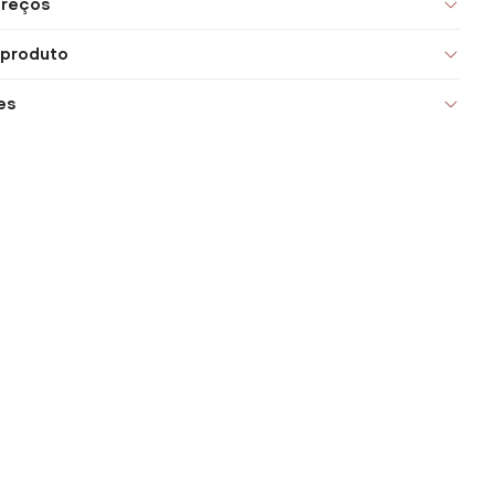
preços
 produto
es