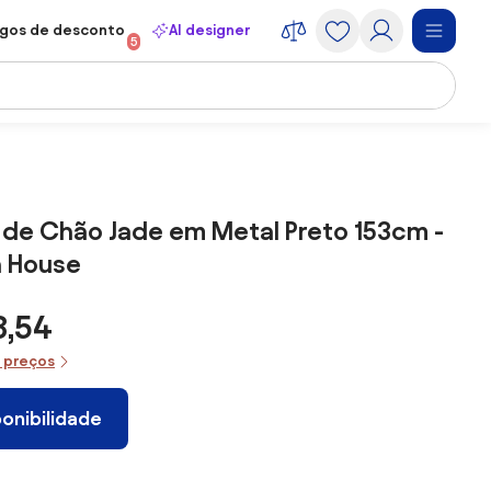
gos de desconto
AI designer
5
 de Chão Jade em Metal Preto 153cm -
n House
3,54
e preços
ponibilidade