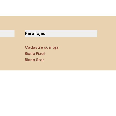
Para lojas
Cadastre sua loja
Biano Pixel
Biano Star
Você pode nos encontrar nas
redes sociais