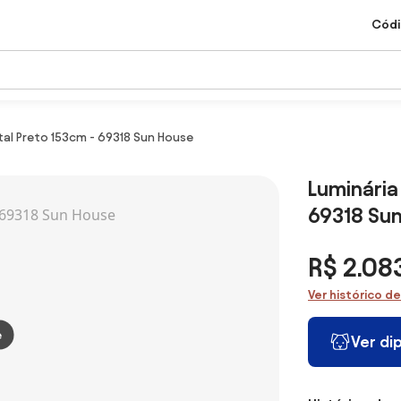
Códi
al Preto 153cm - 69318 Sun House
Luminária
69318 Su
R$ 2.08
Ver histórico d
e
Ver di