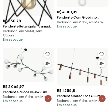
R$ 4.801,32
Pendente Com Globinho
R$ 350,78
Redondo, em Vidro, em Metal
Ø90X51Cm 17 X G9 Metal E
Pendente Retangular Aramado
Em estoque
Globo Ø12Cm Sputinik |O...
Redondo, em Metal, sem
Porta Soquete 20X20X30Cm 1
(PRETO / COBRE BRILHO)
Cúpula
X E27 Metal |Ol... (CHAMPANHE /
Em estoque
DOURADO BRILHO)
R$ 2.066,97
R$ 1.255,8
Pendente Zucca 65X142Cm
Pendente Barão 176X43Cm
Redondo, em Vidro, em Metal
10Xg9 Cabo Aço Chumbador +
Redondo, em Vidro, em Metal
Em estoque
7Xmr11 / Cabo Aço Chumbador
Cabo Rayon / Globo... (BT -
Em estoque
+ Cabo Rayon | Usi... (BT - Branco
Branco Texturizado, FOSCO)
Texturizado)