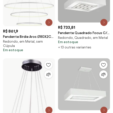
R$ 733,81
R$ 861,9
Pendente Quadrado Focus C/
Pendente Birdie Aros Ø80X2Cm
Redondo, Quadrado, em Metal
01 Box 4L E27 / 1L Gu10
Redondo, em Metal, sem
/ Ø60X2Cm / Ø40X2Cm Led
Em estoque
38X38X12Cm | Usina... (BT -
Cúpula
39W 3000K Bivolt... (Branco)
+ 13 outras variantes
Branco Texturizado)
Em estoque