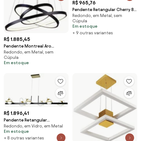
R$ 965,76
Pendente Retangular Cherry 8L
Redondo, em Metal, sem
E27 35X70X12Cm | Usina
Cúpula
4541/70 (BT - Branco
Em estoque
Texturizado)
+ 9 outras variantes
R$ 1.885,45
Pendente Montreal Aro
Redondo, em Metal, sem
Ø60X2Cm / Ø50X2Cm /
Cúpula
Ø40X2Cm Led 89W 3000K
Em estoque
Bivolt... (Preto)
R$ 1.896,41
Pendente Retangular
Redondo, em Vidro, em Metal
120X32X18Cm Metal E Vidro 6 X
Em estoque
G9 Globo Ø12Cm|Old A...
+ 8 outras variantes
(PRETO / COBRE BRILHO,