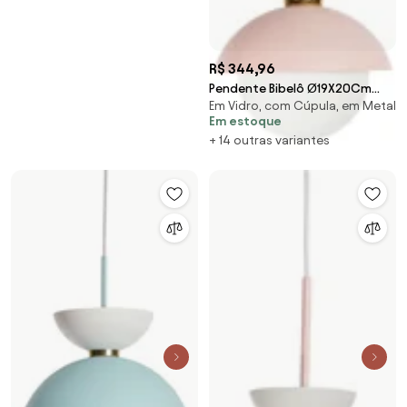
R$ 344,96
Pendente Bibelô Ø19X20Cm
Em Vidro, com Cúpula, em Metal
Globo 14Cm 1Xe27 G45 / Anel
Em estoque
Distanciador Cobr... (PT - Preto
+ 14 outras variantes
Texturizado)