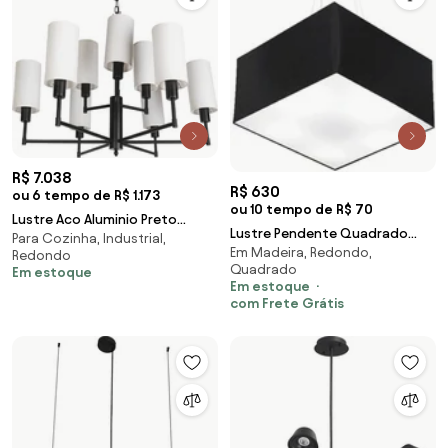
R$ 7.038
R$ 630
ou 6 tempo de R$ 1.173
ou 10 tempo de R$ 70
Lustre Aco Aluminio Preto
Lustre Pendente Quadrado
Para Cozinha, Industrial,
Mantua
Em Madeira, Redondo,
Md-4199 Cúpula em Tecido
Redondo
Quadrado
Em estoque
30/60x60cm Preto - Bivolt
Em estoque
com Frete Grátis