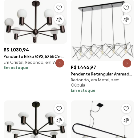
R$ 1.030,94
Pendente Nikko Ø92,5X55Cm
Em Cristal, Redondo, em Vidro
C/ 5 Globos 5Xg9 / Haste Fixa /
R$ 1.446,97
Em estoque
Globo Ø12Cm... (BT - Branco
Pendente Retangular Aramado
Texturizado, FOSCO)
Redondo, em Metal, sem
Porta Soquete 97X27X27Cm 5
Cúpula
X E27 Metal |Ol... (CHAMPANHE /
Em estoque
DOURADO BRILHO)