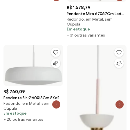
FOSCO)
R$ 1.678,79
Pendente Mira 67X67Cm Led
Redondo, em Metal, sem
65,6W Bivolt | Usina 19272/67
Cúpula
(FN-F - Fendi Fosco / CB-M -
Em estoque
Cobre Metálico, 3000k)
+ 31 outras variantes
R$ 760,09
Pendente Bis Ø60X13Cm 8Xe27
Redondo, em Metal, sem
Com Difusor Convexo / Haste
Cúpula
De 15Cm | Usin... (PT / CB-M -
Em estoque
Preto Texturizado / Cobre
+ 20 outras variantes
Metálico)