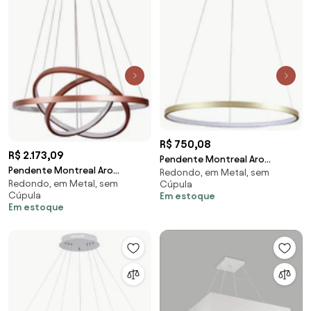
R$ 750,08
R$ 2.173,09
Pendente Montreal Aro
Pendente Montreal Aro
Redondo, em Metal, sem
Ø40X2Cm Led 20W 3000K
Redondo, em Metal, sem
Cúpula
Ø60X2Cm / Ø50X2Cm /
Bivolt / 01 Anel Dourado |...
Cúpula
Em estoque
Ø40X2Cm Led 89W 3000K
(Dourado)
Em estoque
Bivolt... (Cobre)