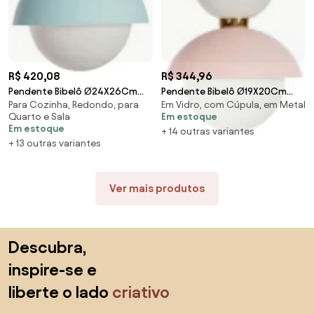
R$ 420,08
R$ 344,96
Pendente Bibelô Ø24X26Cm
Pendente Bibelô Ø19X20Cm
Para Cozinha, Redondo, para
Em Vidro, com Cúpula, em Metal
Globo 20Cm 1Xe27 / Anel
Globo 14Cm 1Xe27 G45 / Anel
Quarto e Sala
Em estoque
Distanciador Cobre |... (BT -
Distanciador Dour... (PT - Preto
Em estoque
+ 14 outras variantes
Branco Texturizado)
Texturizado)
+ 13 outras variantes
Ver mais produtos
Saltar para o topo
Descubra,
inspire-se e
liberte o lado
criativo