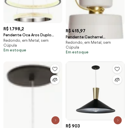
R$ 1.798,2
R$ 415,97
Pendente Oca Aros Duplo
Pendente Cacharrel
Redondo, em Metal, sem
Ø60X4Cm / Ø40X4Cm Led
Redondo, em Metal, sem
Ø29,5X29Cm 1Xe27 | Usina
Cúpula
54W 3000K Bivolt | Bella...
Cúpula
16718/30 (BT / BT - Branco
Em estoque
Em estoque
(NIckel)
Texturizado / Branco
Texturizado)
R$ 903