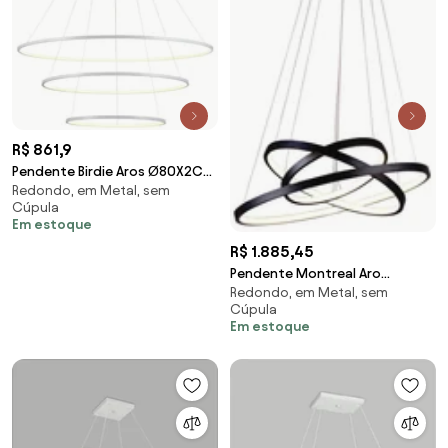
R$ 861,9
Pendente Birdie Aros Ø80X2Cm
Redondo, em Metal, sem
/ Ø60X2Cm / Ø40X2Cm Led
Cúpula
39W 3000K Bivolt... (Branco)
Em estoque
R$ 1.885,45
Pendente Montreal Aro
Redondo, em Metal, sem
Ø60X2Cm / Ø50X2Cm /
Cúpula
Ø40X2Cm Led 89W 3000K
Em estoque
Bivolt... (Preto)