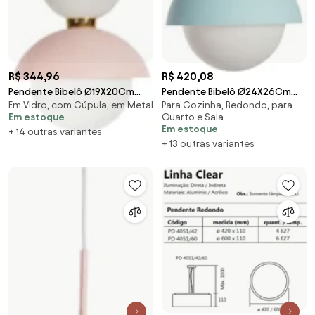
R$ 344,96
R$ 420,08
Pendente Bibelô Ø19X20Cm
Pendente Bibelô Ø24X26Cm
Em Vidro, com Cúpula, em Metal
Para Cozinha, Redondo, para
Globo 14Cm 1Xe27 G45 / Anel
Globo 20Cm 1Xe27 / Anel
Em estoque
Quarto e Sala
Distanciador Cobr... (PT - Preto
Distanciador Cobre |... (BT -
Em estoque
+ 14 outras variantes
Texturizado)
Branco Texturizado)
+ 13 outras variantes