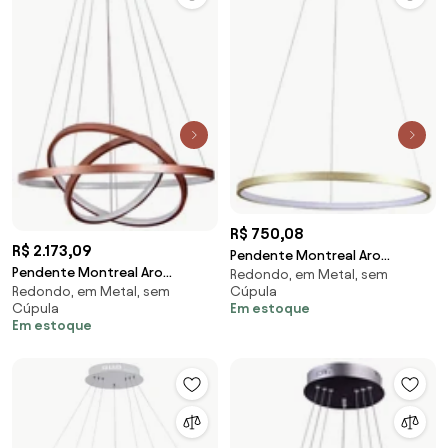
R$ 750,08
R$ 2.173,09
Pendente Montreal Aro
Pendente Montreal Aro
Redondo, em Metal, sem
Ø40X2Cm Led 20W 3000K
Redondo, em Metal, sem
Cúpula
Ø60X2Cm / Ø50X2Cm /
Bivolt / 01 Anel Dourado |...
Cúpula
Em estoque
Ø40X2Cm Led 89W 3000K
(Dourado)
Em estoque
Bivolt... (Cobre)