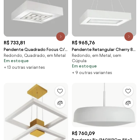
R$ 733,81
R$ 965,76
Pendente Quadrado Focus C/
Pendente Retangular Cherry 8L
Redondo, Quadrado, em Metal
Redondo, em Metal, sem
01 Box 4L E27 / 1L Gu10
E27 35X70X12Cm | Usina
Em estoque
Cúpula
38X38X12Cm | Usina... (BT -
4541/70 (BT - Branco
Em estoque
+ 13 outras variantes
Branco Texturizado)
Texturizado)
+ 9 outras variantes
R$ 760,09