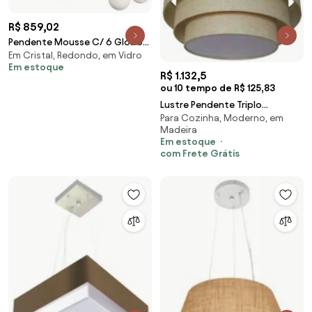
R$ 859,02
Pendente Mousse C/ 6 Globos
Em Cristal, Redondo, em Vidro
102Cm 6Xg9 / Cabos Cristal /
Em estoque
Metal E Globo... (BT - Branco
R$ 1.132,5
Texturizado, FOSCO)
ou 10 tempo de R$ 125,83
Lustre Pendente Triplo
Para Cozinha, Moderno, em
Cilíndrico Md-4133 Cúpulas em
Madeira
Tecido 80x70x60cm Rustico
Em estoque
Bege - Bivolt
com Frete Grátis