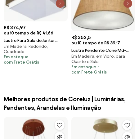
R$ 374,97
ou 10 tempo de R$ 41,66
R$ 352,5
Lustre Para Sala de Jantar
ou 10 tempo de R$ 39,17
Em Madeira, Redondo,
Vivare Md-4402 Cúpula em
Lustre Pendente Cone Md-
Quadrado
Tecido 40x40cm
Em Madeira, em Vidro, para
4001 Cúpula em Tecido
Em estoque
Quarto e Sala
com Frete Grátis
21/40x30cm Palha - Bivolt
Em estoque
com Frete Grátis
Melhores produtos de Coreluz | Luminárias,
Pendentes, Arandelas e Iluminação