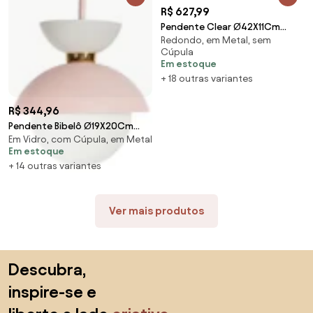
R$ 627,99
Pendente Clear Ø42X11Cm
Redondo, em Metal, sem
4Xe27 / Metal E Acrilico | Usina
Cúpula
4051/42 (BT - Branco
Em estoque
Texturizado)
+ 18 outras variantes
R$ 344,96
Pendente Bibelô Ø19X20Cm
Em Vidro, com Cúpula, em Metal
Globo 14Cm 1Xe27 G45 / Anel
Em estoque
Distanciador Dour... (PT - Preto
+ 14 outras variantes
Texturizado)
Ver mais produtos
Saltar para o topo
Descubra,
inspire-se e