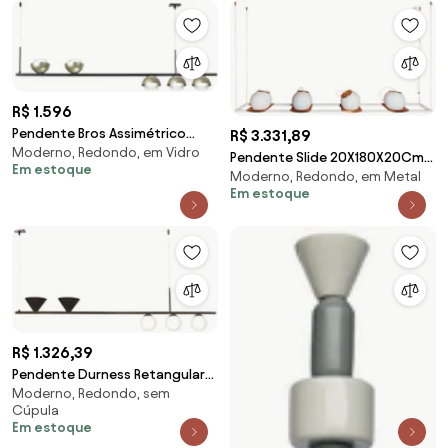
R$ 1.596
Pendente Bros Assimétrico
R$ 3.331,89
Moderno, Redondo, em Vidro
25X12X120Cm Metal Alumínio E
Pendente Slide 20X180X20Cm
Em estoque
Vidro 05Xg9 - O... (PRETO)
Moderno, Redondo, em Metal
Alumínio E Globo Ø20Cm 4Xe27
Em estoque
Por Waldir Jun... (BT - Branco
Texturizado)
R$ 1.326,39
Pendente Durness Retangular
Moderno, Redondo, sem
Misto 120X10X33Cm Com
Cúpula
Globos Ø10Cm 03Xg9 E...
Em estoque
(PRETO)