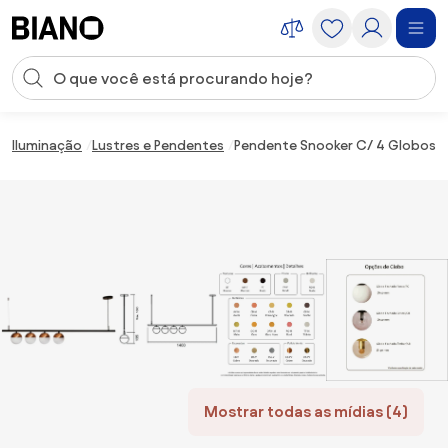
Saltar para o conteúdo
Entrada de pesquisa
Saltar para o rodapé
Iluminação
Lustres e Pendentes
Pendente Snooker C/ 4 Globos As
Mostrar todas as mídias (4)