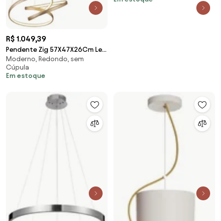
Aluminio 04Xled 5,5W... (PRETO,
110V)
R$ 1.049,39
Pendente Zig 57X47X26Cm Led
Moderno, Redondo, sem
35W 3000K Bivolt Dourado |
Cúpula
Bella Iluminaçã...
Em estoque