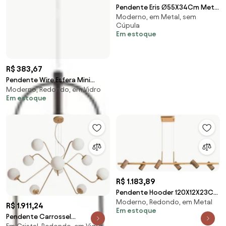
Pendente Eris Ø55X34Cm Metal
Moderno, em Metal, sem
Alumínio 1Xe27 - Old Artisan Pd-
Cúpula
5847 (PRETO)
Em estoque
R$ 383,67
Pendente Wire Esfera Mini
Moderno, Redondo, em Vidro
08X12X29Cm Globo Ø8Cm
Em estoque
01Xg9 - Old Artisan Pd... (PRETO,
FOSCO (Branco))
R$ 1.183,89
Pendente Hooder 120X12X23Cm
Moderno, Redondo, em Metal
Com Tubos Articulados Metal
R$ 1.911,24
Em estoque
Aluminio 06Xmr... (PRETO)
Pendente Carrossel