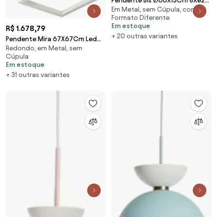
Pendente Bis Ø60X13Cm 8Xe27
Em Metal, sem Cúpula, com
Com Difusor Convexo / Haste
Formato Diferente
De 15Cm | Usin... (BT / CP-M -
Em estoque
R$ 1.678,79
Branco Texturizado /
+ 20 outras variantes
Champanhe Metálico)
Pendente Mira 67X67Cm Led
Redondo, em Metal, sem
65,6W Bivolt | Usina 19272/67
Cúpula
(FN-F - Fendi Fosco / CB-M -
Em estoque
Cobre Metálico, 3000k)
+ 31 outras variantes