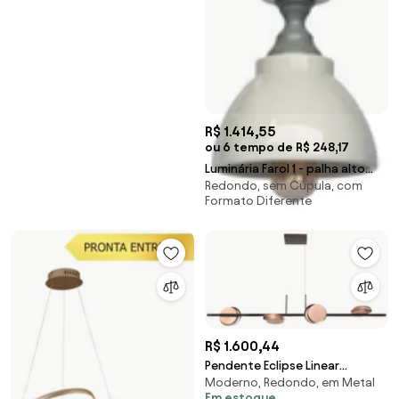
R$ 1.414,55
ou 6 tempo de R$ 248,17
Luminária Farol 1 - palha alto
Redondo, sem Cúpula, com
brilho e cinza claire
Formato Diferente
R$ 1.600,44
Pendente Eclipse Linear
Moderno, Redondo, em Metal
120X16X22Cm Discos Metal
Em estoque