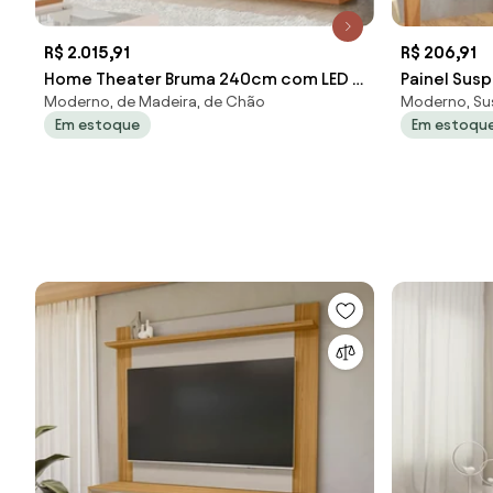
R$ 2.015,91
R$ 206,91
Home Theater Bruma 240cm com LED e
Painel Sus
Moderno, de Madeira, de Chão
Moderno, Su
Prateleiras em Vidro para TV até 65
até 47 Pol
Em estoque
Em estoqu
MDP Freijo/Off White G11- Gran Belo
Gran Belo