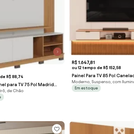
R$ 1.647,81
ou 12 tempo de R$ 152,58
Painel Para TV 85 Pol Canela
 de R$ 88,74
Moderno, Suspenso, com Ilumi
Extensível Piso ao Teto D04
nel para TV 75 Pol Madrid
Em estoque
White/F
trô, de Chão
ite Matte/Freijó - Mpoz
e