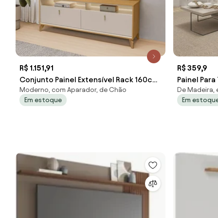
R$ 1.151,91
R$ 359,9
Conjunto Painel Extensível Rack 160cm
Painel Para
Moderno, com Aparador, de Chão
De Madeira,
LED Tremonti/Duarte TV até 55
Prateleira
Em estoque
Em estoqu
Tauari/Off White G77 - Gran Belo