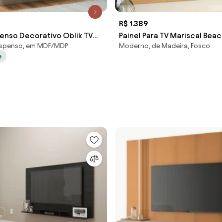
R$ 1.389
penso Decorativo Oblik TV
Painel Para TV Mariscal Beac
spenso, em MDF/MDP
Moderno, de Madeira, Fosco
 Cinamomo/Off White G26 -
e