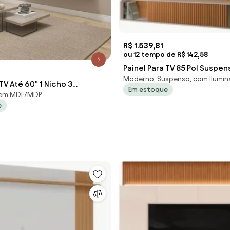
R$ 1.539,81
ou 12 tempo de R$ 142,58
Painel Para TV 85 Pol Suspen
Moderno, Suspenso, com Ilumi
Canelado Com LED Vivaz H0
 TV Até 60" 1 Nicho 3
Em estoque
White/Ci
 em MDF/MDP
s Premium Preto
e