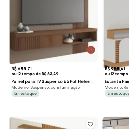
R$ 685,71
R$ 958,41
ou 12 tempo de R$ 63,49
ou 12 tempo
Painel para TV Suspenso 65 Pol. Helen
Estante Pai
Moderno, Suspenso, com Iluminação
Moderno, Re
C01 Fendi/Havana - Mpozenato
C05 Off Wh
Em estoque
Em estoqu