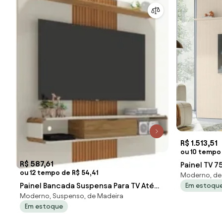
R$ 1.513,51
ou 10 tempo 
R$ 587,61
Painel TV 7
ou 12 tempo de R$ 54,41
Moderno, de
Kalven Off 
Painel Bancada Suspensa Para TV Até
Em estoqu
Moderno, Suspenso, de Madeira
65 Polegadas Lisboa Off White/Cina
Em estoque