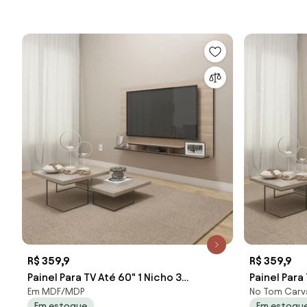
R$ 359,9
R$ 359,9
Painel Para TV Até 60" 1 Nicho 3
Painel Para
Em MDF/MDP
No Tom Carv
Prateleiras Marrom Montana
Prateleiras
Em estoque
Em estoqu