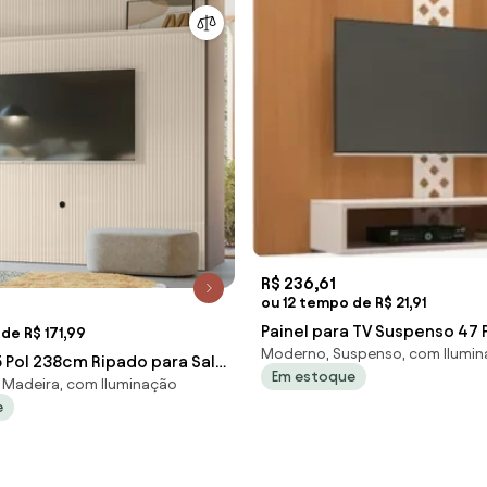
R$ 236,61
ou 12 tempo de R$ 21,91
Painel para TV Suspenso 47 
de R$ 171,99
Moderno, Suspenso, com Ilumi
Nicho Format H01 Off Whi
5 Pol 238cm Ripado para Sala
Em estoque
 Madeira, com Iluminação
White M20 - D'Rossi
e