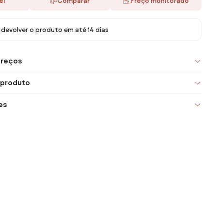
ei
Comparar
Preço monitorado
devolver o produto em até 14 dias
preços
 produto
es