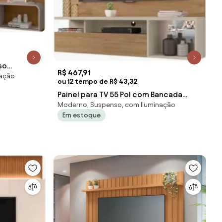
so
R$ 467,91
nação
1 Off
ou 12 tempo de R$ 43,32
Painel para TV 55 Pol com Bancada
Moderno, Suspenso, com Iluminação
Suspensa 136cm Brasil Buriti/Off Whi
Em estoque