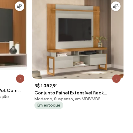
R$ 1.052,91
Pol. Com
Conjunto Painel Extensível Rack
nação
te/Cinamom
Moderno, Suspenso, em MDF/MDP
Tremonti/Elora TV até 70 Polegadas
Em estoque
Nature/Off White G77 - Gran Belo