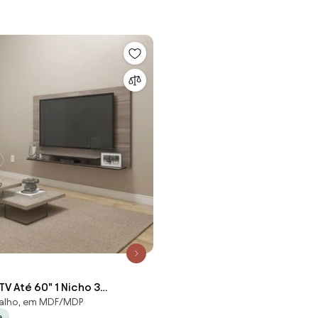
 TV Até 60" 1 Nicho 3
alho, em MDF/MDP
 Cinza Carvalho
e