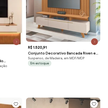
R$ 1.520,91
Conjunto Decorativo Bancada Riven e
Suspenso, de Madeira, em MDF/MDP
Painel Suspenso Luogo MDP/MDF Off
do
Em estoque
White/Cinamomo G26 - Gran Belo
nação
 Off