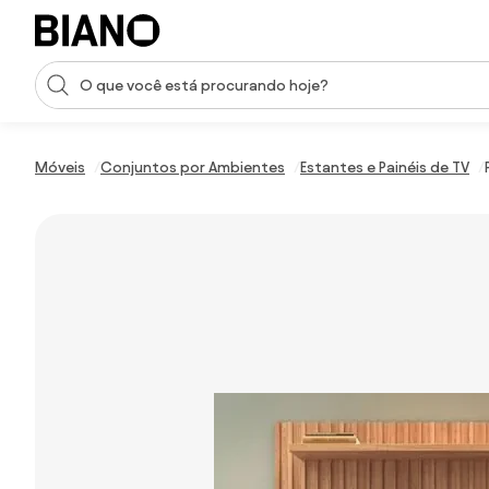
Saltar para o conteúdo
Entrada de pesquisa
Saltar para o rodapé
Móveis
Conjuntos por Ambientes
Estantes e Painéis de TV