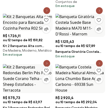
Conjuntos de
Bordô
Em estoque
R$ 1.726,11
ou 12 tempo de R$ 159,82
R$ 1.125,43
Kit 2 Banquetas Alta com
ou 10 tempo de R$ 127,89
De Madeira, Moderno, Metálico
Encosto para Bancada Cozinha
Banqueta Giratória Costela
Em estoque
Penha R02 Sintét
Em estoque
Suede Base Madeira MA70 M11-
D'Rossi - Marrom
R$ 575,73
R$ 2.920,4
ou 10 tempo de R$ 63,97
ou 10 tempo de R$ 292,04
Kit 2 Banquetas Redondas Berlin
Banqueta Costela Madeira