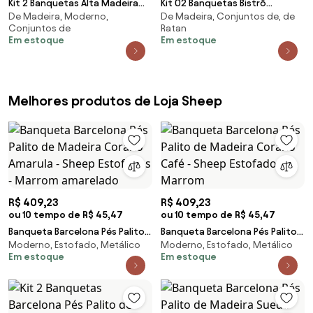
Kit 2 Banquetas Alta Madeira
Kit 02 Banquetas Bistrô
De Madeira, Moderno,
De Madeira, Conjuntos de, de
Maciça Pontes Madeira Imbuia
Gourmet Para Cozinha Blair
Conjuntos de
Ratan
G42 - Gran Belo
Base Giratória Oak G04 - Gran
Em estoque
Em estoque
Belo
Melhores produtos de Loja Sheep
R$ 409,23
R$ 409,23
ou 10 tempo de R$ 45,47
ou 10 tempo de R$ 45,47
Banqueta Barcelona Pés Palito
Banqueta Barcelona Pés Palito
Moderno, Estofado, Metálico
Moderno, Estofado, Metálico
de Madeira Corano Amarula -
de Madeira Corano Café -
Em estoque
Em estoque
Sheep Estofados - Marrom
Sheep Estofados - Marrom
amarelado