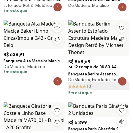
Estofado, Retrô, Metálico
De Madeira, Metálico
Pés Palito Suede Corano Telha -
Natural Almofada Lona
Em estoque
Sheep Estofados - Terracota
Chumbo Base Aço Carbono -
69338 Sun House
R$ 638,91
Banqueta Alta Madeira Maciça
R$ 868,69
De Madeira, Moderno
Bakeri Linho Cinza/Imbuia G42 -
ou 12 tempo de R$ 80,44
Em estoque
Gran Belo
Banqueta Berlim Assento
De Madeira, Estofado, Retrô
Estofado Estrutura Madeira
Maciça Design Retrô by Michael
(3)
Thonet
Em estoque
R$ 6.399
Banqueta Paris Giratória 2