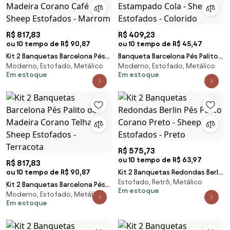
R$ 817,83
R$ 409,23
ou 10 tempo de R$ 90,87
ou 10 tempo de R$ 45,47
Kit 2 Banquetas Barcelona Pés
Banqueta Barcelona Pés Palito
Moderno, Estofado, Metálico
Moderno, Estofado, Metálico
Palito de Madeira Corano Café
de Madeira Suede Estampado
Em estoque
Em estoque
- Sheep Estofados - Marrom
Cola - Sheep Estofados -
Colorido
R$ 575,73
ou 10 tempo de R$ 63,97
R$ 817,83
ou 10 tempo de R$ 90,87
Kit 2 Banquetas Redondas Berlin
Estofado, Retrô, Metálico
Pés Palito Corano Preto -
Kit 2 Banquetas Barcelona Pés
Em estoque
Sheep Estofados - Preto
Moderno, Estofado, Metálico
Palito de Madeira Corano Telha
Em estoque
- Sheep Estofados - Terracota