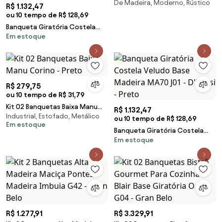
De Madeira, Moderno, Rústico
Unidades
R$ 1.132,47
ou 10 tempo de R$ 128,69
Banqueta Giratória Costela
Em estoque
Linho Base Madeira MA70 J01 -
D'Rossi - A26 Grafite
R$ 279,75
ou 10 tempo de R$ 31,79
Kit 02 Banquetas Baixa Manu
R$ 1.132,47
Industrial, Estofado, Metálico
Corino - Preto
ou 10 tempo de R$ 128,69
Em estoque
Banqueta Giratória Costela
Em estoque
Veludo Base Madeira MA70 J01 -
D'Rossi - Preto
R$ 1.277,91
R$ 3.329,91