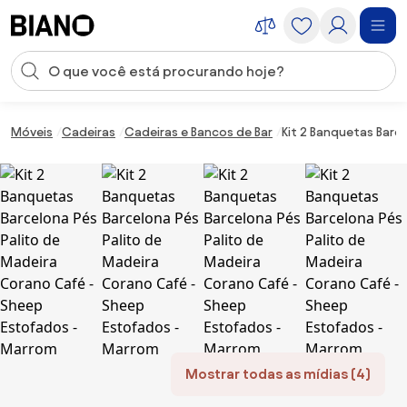
Saltar para o conteúdo
Entrada de pesquisa
Saltar para o rodapé
Móveis
Cadeiras
Cadeiras e Bancos de Bar
Kit 2 Banquetas Barc
Mostrar todas as mídias (4)