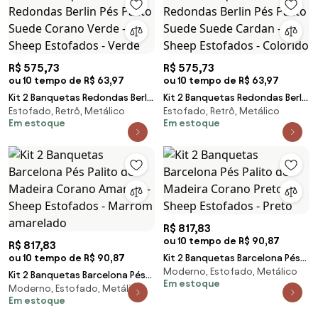
R$ 575,73
R$ 575,73
ou 10 tempo de R$ 63,97
ou 10 tempo de R$ 63,97
Kit 2 Banquetas Redondas Berlin
Kit 2 Banquetas Redondas Berlin
Estofado, Retrô, Metálico
Estofado, Retrô, Metálico
Pés Palito Suede Corano Verde
Pés Palito Suede Suede Cardan
Em estoque
Em estoque
- Sheep Estofados - Verde
- Sheep Estofados - Colorido
R$ 817,83
ou 10 tempo de R$ 90,87
R$ 817,83
ou 10 tempo de R$ 90,87
Kit 2 Banquetas Barcelona Pés
Moderno, Estofado, Metálico
Palito de Madeira Corano Preto
Kit 2 Banquetas Barcelona Pés
Em estoque
- Sheep Estofados - Preto
Moderno, Estofado, Metálico
Palito de Madeira Corano
Em estoque
Amarula - Sheep Estofados -
Marrom amarelado