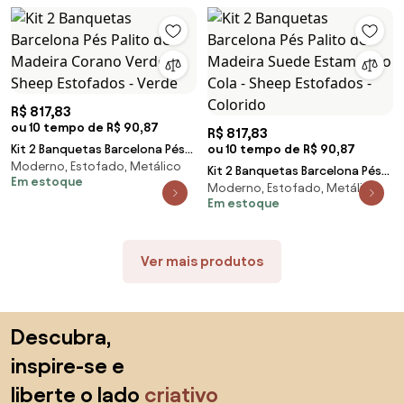
R$ 817,83
ou 10 tempo de R$ 90,87
R$ 817,83
Kit 2 Banquetas Barcelona Pés
ou 10 tempo de R$ 90,87
Moderno, Estofado, Metálico
Palito de Madeira Corano Verde
Kit 2 Banquetas Barcelona Pés
Em estoque
- Sheep Estofados - Verde
Moderno, Estofado, Metálico
Palito de Madeira Suede
Em estoque
Estampado Cola - Sheep
Estofados - Colorido
Ver mais produtos
Saltar para o topo
Descubra,
inspire-se e
liberte o lado
criativo