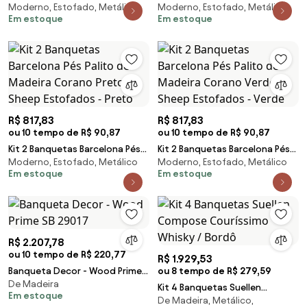
Moderno, Estofado, Metálico
Moderno, Estofado, Metálico
Palito de Madeira Corano
Palito de Madeira Corano Telha
Em estoque
Em estoque
Amarula - Sheep Estofados -
- Sheep Estofados - Terracota
Marrom amarelado
R$ 817,83
R$ 817,83
ou 10 tempo de R$ 90,87
ou 10 tempo de R$ 90,87
Kit 2 Banquetas Barcelona Pés
Kit 2 Banquetas Barcelona Pés
Moderno, Estofado, Metálico
Moderno, Estofado, Metálico
Palito de Madeira Corano Preto
Palito de Madeira Corano Verde
Em estoque
Em estoque
- Sheep Estofados - Preto
- Sheep Estofados - Verde
R$ 2.207,78
ou 10 tempo de R$ 220,77
R$ 1.929,53
Banqueta Decor - Wood Prime
ou 8 tempo de R$ 279,59
De Madeira
SB 29017
Kit 4 Banquetas Suellen
Em estoque
De Madeira, Metálico,
Compose Couríssimo Whisky /