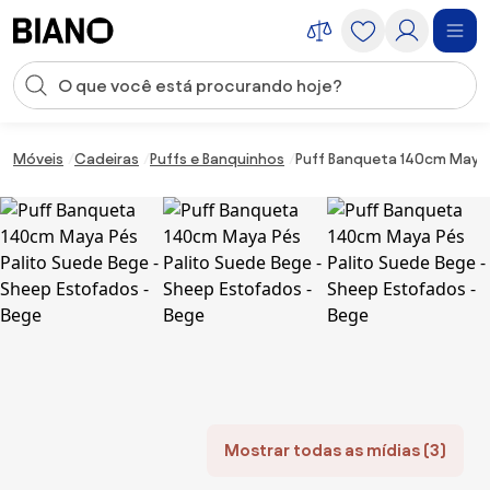
Saltar para o conteúdo
Entrada de pesquisa
Saltar para o rodapé
Móveis
Cadeiras
Puffs e Banquinhos
Puff Banqueta 140cm Maya 
Mostrar todas as mídias (3)