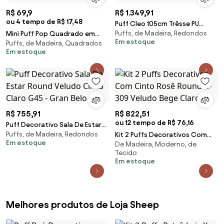
R$ 69,9
R$ 1.349,91
ou 4 tempo de R$ 17,48
Puff Cleo 105cm Trêsse PU
Puffs, de Madeira, Redondos
Mini Puff Pop Quadrado em
Sintético Bege Claro G15 - Gran
Em estoque
Puffs, de Madeira, Quadrados
Couro Sintético - Marfim
Belo
Em estoque
R$ 755,91
R$ 822,51
ou 12 tempo de R$ 76,16
Puff Decorativo Sala De Estar
Puffs, de Madeira, Redondos
Round Veludo Cinza Claro G45
Kit 2 Puffs Decorativos Com
Em estoque
De Madeira, Moderno, de
- Gran Belo
Cinto Rosê Round C-309
Tecido
Veludo Bege Claro -
Em estoque
Melhores produtos de Loja Sheep