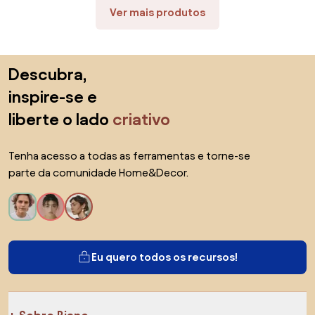
Ver mais produtos
Saltar para o topo
Descubra,
inspire-se e
liberte o lado
criativo
Tenha acesso a todas as ferramentas e torne-se
parte da comunidade Home&Decor.
Eu quero todos os recursos!