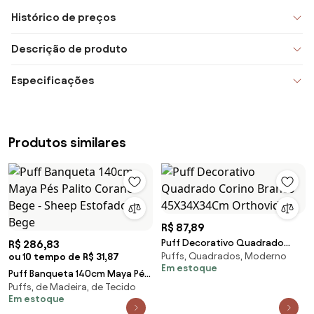
Histórico de preços
Descrição de produto
Especificações
Produtos similares
R$ 87,89
Puff Decorativo Quadrado
R$ 286,83
Puffs, Quadrados, Moderno
ou 10 tempo de R$ 31,87
Corino Branco 45X34X34Cm
Em estoque
Orthovida
Puff Banqueta 140cm Maya Pés
Puffs, de Madeira, de Tecido
Palito Corano Bege - Sheep
Em estoque
Estofados - Bege