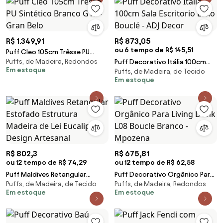
R$ 1.349,91
R$ 873,05
ou 6 tempo de R$ 145,51
Puff Cleo 105cm Trêsse PU
Puffs, de Madeira, Redondos
Sintético Branco G15 - Gran
Puff Decorativo Itália 100cm
Em estoque
Puffs, de Madeira, de Tecido
Belo
Sala Escritorio Luxo Bouclé - ADJ
Em estoque
Decor
R$ 802,3
R$ 675,81
ou 12 tempo de R$ 74,29
ou 12 tempo de R$ 62,58
Puff Maldives Retangular
Puff Decorativo Orgânico Para
Puffs, de Madeira, de Tecido
Puffs, de Madeira, Redondos
Estofado Estrutura Madeira de
Living Donk L08 Boucle Branco -
Em estoque
Em estoque
Lei Eucalipto Design Artesanal
Mpozena