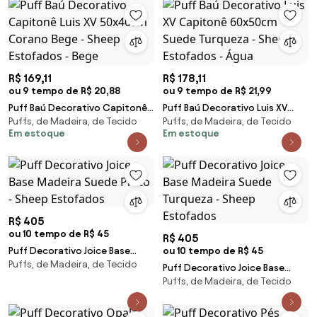
R$ 169,11
R$ 178,11
ou 9 tempo de R$ 20,88
ou 9 tempo de R$ 21,99
Puff Baú Decorativo Capitonê
Puff Baú Decorativo Luis XV
Puffs, de Madeira, de Tecido
Puffs, de Madeira, de Tecido
Luis XV 50x40cm Corano Bege -
Capitonê 60x50cm Suede
Em estoque
Em estoque
Sheep Estofados - Bege
Turqueza - Sheep Estofados -
Água
R$ 405
ou 10 tempo de R$ 45
R$ 405
Puff Decorativo Joice Base
ou 10 tempo de R$ 45
Puffs, de Madeira, de Tecido
Madeira Suede Preto - Sheep
Puff Decorativo Joice Base
Estofados
Puffs, de Madeira, de Tecido
Madeira Suede Turqueza -
Sheep Estofados