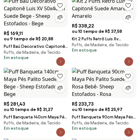
R$ 338,22
ou 10 tempo de R$ 37,58
R$ 169,11
ou 9 tempo de R$ 20,88
Kit 2 Puffs Retrô Luis Xv
Puffs, de Madeira, de Tecido
Capitonê Suede Amarelo -
Puff Baú Decorativo Capitonê
Em estoque
Amarelo
Puffs, de Madeira, de Tecido
Luis XV 50x40cm Suede Bege -
Em estoque
Sheep Estofados - Bege
R$ 281,43
R$ 233,73
ou 10 tempo de R$ 31,27
ou 10 tempo de R$ 25,97
Puff Banqueta 140cm Maya Pés
Puff Banqueta 90cm Maya Pés
Puffs, de Madeira, de Tecido
Puffs, de Madeira, de Tecido
Palito Suede Bege - Sheep
Palito Suede Rosa Bebê- Sheep
Em estoque
Em estoque
Estofados - Bege
Estofados - Rosa