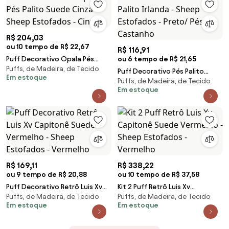
R$ 204,03
ou 10 tempo de R$ 22,67
R$ 116,91
Puff Decorativo Opala Pés
ou 6 tempo de R$ 21,65
Puffs, de Madeira, de Tecido
Palito Suede Cinza - Sheep
Puff Decorativo Pés Palito
Em estoque
Estofados - Cinza
Puffs, de Madeira, de Tecido
Irlanda - Sheep Estofados -
Em estoque
Preto/ Pés Castanho
R$ 169,11
R$ 338,22
ou 9 tempo de R$ 20,88
ou 10 tempo de R$ 37,58
Puff Decorativo Retrô Luis Xv
Kit 2 Puff Retrô Luis Xv
Puffs, de Madeira, de Tecido
Puffs, de Madeira, de Tecido
Capitonê Suede Vermelho -
Capitonê Suede Vermelho -
Em estoque
Em estoque
Sheep Estofados - Vermelho
Sheep Estofados - Vermelho