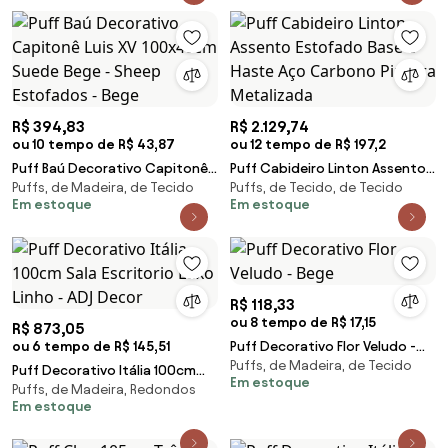
R$ 394,83
R$ 2.129,74
ou 10 tempo de R$ 43,87
ou 12 tempo de R$ 197,2
Puff Baú Decorativo Capitonê
Puff Cabideiro Linton Assento
Puffs, de Madeira, de Tecido
Puffs, de Tecido, de Tecido
Luis XV 100x40cm Suede Bege -
Estofado Base e Haste Aço
Em estoque
Em estoque
Sheep Estofados - Bege
Carbono Pintura Metalizada
R$ 118,33
ou 8 tempo de R$ 17,15
R$ 873,05
ou 6 tempo de R$ 145,51
Puff Decorativo Flor Veludo -
Puffs, de Madeira, de Tecido
Bege
Puff Decorativo Itália 100cm
Em estoque
Puffs, de Madeira, Redondos
Sala Escritorio Luxo Linho - ADJ
Em estoque
Decor