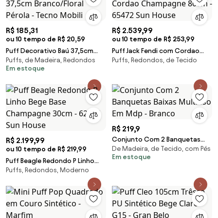
R$ 185,31
R$ 2.539,99
ou 10 tempo de R$ 20,59
ou 10 tempo de R$ 253,99
Puff Decorativo Baú 37,5cm
Puff Jack Fendi com Cordao
Puffs, de Madeira, Redondos
Puffs, Redondos, de Tecido
Branco/Floral Pérola - Tecno
Champagne 80cm - 65472 Sun
Em estoque
Mobili
House
R$ 219,9
Conjunto Com 2 Banquetas
R$ 2.199,99
De Madeira, de Tecido, com Pés
ou 10 tempo de R$ 219,99
Baixas Multiuso Em Mdp -
Em estoque
Branco
Puff Beagle Redondo P Linho
Puffs, Redondos, Moderno
Bege Base Champagne 30cm -
62634 Sun House