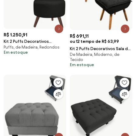
R$ 1.250,91
R$ 691,11
ou 12 tempo de R$ 63,99
Kit 2 Puffs Decorativos
Puffs, de Madeira, Redondos
Redondo Pés Palito Couro
Kit 2 Puffs Decorativos Sala de
Em estoque
Preto G58 - Gran Belo
De Madeira, Moderno, de
Estar Pés Palito Opla Suede
Tecido
Preto - Ib
Em estoque