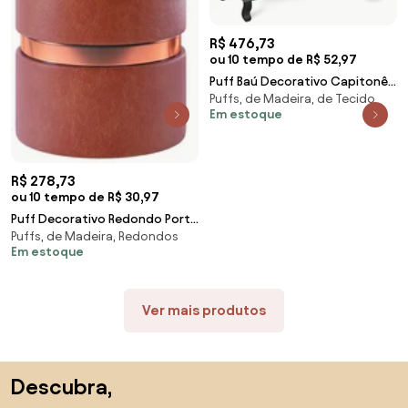
R$ 476,73
ou 10 tempo de R$ 52,97
Puff Baú Decorativo Capitonê
Puffs, de Madeira, de Tecido
Luis XV 140x40cm Suede Cinza
Em estoque
- Sheep Estofados - Cinza
R$ 278,73
ou 10 tempo de R$ 30,97
Puff Decorativo Redondo Porto
Puffs, de Madeira, Redondos
Corano Telha - Sheep
Em estoque
Estofados - Terracota
Ver mais produtos
Saltar para o topo
Descubra,