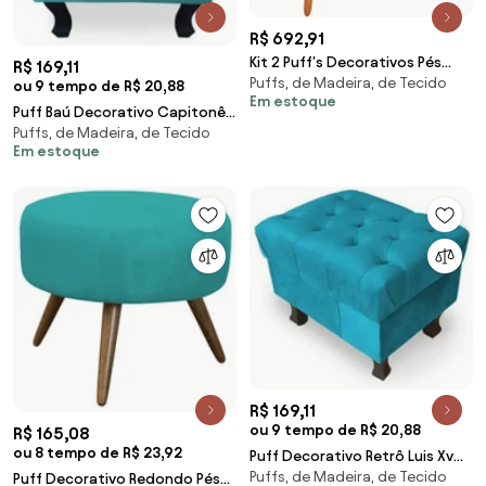
R$ 692,91
Kit 2 Puff's Decorativos Pés
R$ 169,11
Puffs, de Madeira, de Tecido
Palito Charger Suede Azul
ou 9 tempo de R$ 20,88
Em estoque
Marinho G19 - Gran Belo
Puff Baú Decorativo Capitonê
Puffs, de Madeira, de Tecido
Luis XV 50x40cm Suede
Em estoque
Turquesa - Sheep Estofados -
Água
R$ 169,11
ou 9 tempo de R$ 20,88
R$ 165,08
ou 8 tempo de R$ 23,92
Puff Decorativo Retrô Luis Xv
Puffs, de Madeira, de Tecido
Capitonê Suede Turquesa -
Puff Decorativo Redondo Pés