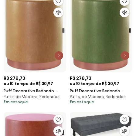
R$ 278,73
R$ 278,73
ou 10 tempo de R$ 30,97
ou 10 tempo de R$ 30,97
Puff Decorativo Redondo
Puff Decorativo Redondo
Puffs, de Madeira, Redondos
Puffs, de Madeira, Redondos
Denver Corano Amarula -
Denver Corano Verde - Sheep
Em estoque
Em estoque
Sheep Estofados - Marrom
Estofados - Verde
amarelado