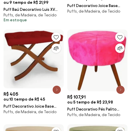
ou 9 tempo de R$ 21,99
Puff Decorativo Joice Base
Puff Baú Decorativo Luis XV
Puffs, de Madeira, de Tecido
Madeira Suede Cinza - Sheep
Puffs, de Madeira, de Tecido
Capitonê 60x50cm Suede
Estofados
Em estoque
Marrom - Sheep Estofados -
Marrom
R$ 405
R$ 107,91
ou 10 tempo de R$ 45
ou 5 tempo de R$ 23,98
Puff Decorativo Joice Base
Puff Decorativo Pés Palito
Puffs, de Madeira, de Tecido
Madeira Suede Vermelho -
Puffs, de Madeira, de Tecido
Alaska - Sheep Estofados
Sheep Estofados