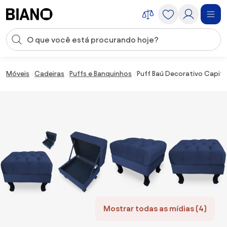
Saltar para o conteúdo
Entrada de pesquisa
Saltar para o rodapé
Móveis
Cadeiras
Puffs e Banquinhos
Puff Baú Decorativo Capito
Mostrar todas as mídias (4)