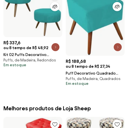
R$ 337,6
ou 8 tempo de R$ 48,92
Kit 02 Puffs Decorativo
Puffs, de Madeira, Redondos
Redondo Pés Palito Danny
R$ 188,68
Em estoque
Suede Azul Tiffany
ou 8 tempo de R$ 27,34
Puff Decorativo Quadrado
Puffs, de Madeira, Quadrados
Malu com Pés Palito Suede Azul
Em estoque
Tiffany
Melhores produtos de Loja Sheep