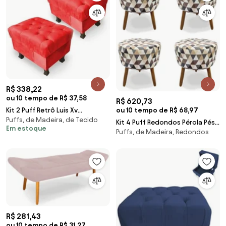
R$ 338,22
ou 10 tempo de R$ 37,58
R$ 620,73
ou 10 tempo de R$ 68,97
Kit 2 Puff Retrô Luis Xv
Puffs, de Madeira, de Tecido
Capitonê Suede Vermelho -
Kit 4 Puff Redondos Pérola Pés
Em estoque
Sheep Estofados - Vermelho
Puffs, de Madeira, Redondos
Palito Suede Estampado -
Sheep Estofados
R$ 281,43
ou 10 tempo de R$ 31,27