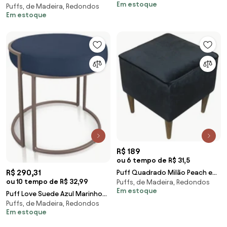
Em estoque
Puffs, de Madeira, Redondos
Sheep Estofados - Azul
Palito Danny Suede Azul Tiffany
Em estoque
R$ 189
ou 6 tempo de R$ 31,5
R$ 290,31
Puff Quadrado Milão Peach em
ou 10 tempo de R$ 32,99
Puffs, de Madeira, Redondos
Veludo com Pés Palito - Preto
Em estoque
Puff Love Suede Azul Marinho
Puffs, de Madeira, Redondos
Base Industrial Cobre
Em estoque