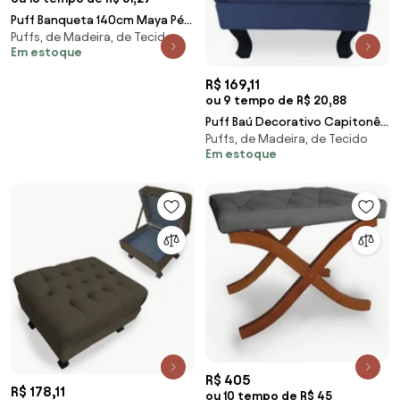
Puff Banqueta 140cm Maya Pés
Puffs, de Madeira, de Tecido
Palito Suede Rosa Bebê - Sheep
Em estoque
Estofados - Rosa
R$ 169,11
ou 9 tempo de R$ 20,88
Puff Baú Decorativo Capitonê
Puffs, de Madeira, de Tecido
Luis XV 50x40cm Suede Azul
Em estoque
Escuro - Sheep Estofados - Azul
escuro
R$ 405
R$ 178,11
ou 10 tempo de R$ 45