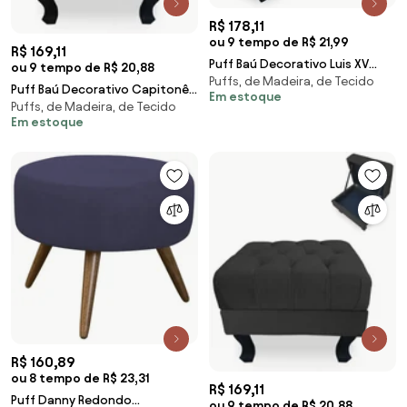
R$ 178,11
ou 9 tempo de R$ 21,99
R$ 169,11
Puff Baú Decorativo Luis XV
ou 9 tempo de R$ 20,88
Puffs, de Madeira, de Tecido
Capitonê 60x50cm Suede
Puff Baú Decorativo Capitonê
Em estoque
Preto - Sheep Estofados -
Puffs, de Madeira, de Tecido
Luis XV 50x40cm Suede Cinza -
Preto
Em estoque
Sheep Estofados - Cinza
R$ 160,89
ou 8 tempo de R$ 23,31
R$ 169,11
Puff Danny Redondo
ou 9 tempo de R$ 20,88